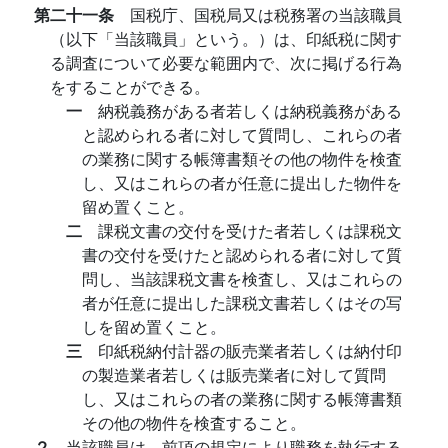
第二十一条
国税庁、国税局又は税務署の当該職員
（以下「当該職員」という。）は、印紙税に関す
る調査について必要な範囲内で、次に掲げる行為
をすることができる。
一
納税義務がある者若しくは納税義務がある
と認められる者に対して質問し、これらの者
の業務に関する帳簿書類その他の物件を検査
し、又はこれらの者が任意に提出した物件を
留め置くこと。
二
課税文書の交付を受けた者若しくは課税文
書の交付を受けたと認められる者に対して質
問し、当該課税文書を検査し、又はこれらの
者が任意に提出した課税文書若しくはその写
しを留め置くこと。
三
印紙税納付計器の販売業者若しくは納付印
の製造業者若しくは販売業者に対して質問
し、又はこれらの者の業務に関する帳簿書類
その他の物件を検査すること。
２
当該職員は、前項の規定により職務を執行する