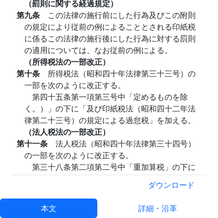
（罰則に関する経過規定）
第九条
この法律の施行前にした行為及びこの附則
の規定により従前の例によることとされる印紙税
に係るこの法律の施行後にした行為に対する罰則
の適用については、なお従前の例による。
（所得税法の一部改正）
第十条
所得税法（昭和四十年法律第三十三号）の
一部を次のように改正する。
第四十五条第一項第三号中「定めるものを除
く。）」の下に「及び印紙税法（昭和四十二年法
律第二十三号）の規定による過怠税」を加える。
（法人税法の一部改正）
第十一条
法人税法（昭和四十年法律第三十四号）
の一部を次のように改正する。
第三十八条第二項第二号中「重加算税」の下に
「並びに印紙税法（昭和四十二年法律第二十三
ダウンロード
号）の規定による過怠税」を加える。
（相続税法の一部改正）
本文
詳細・沿革
第十二条
相続税法（昭和二十五年法律第七十三