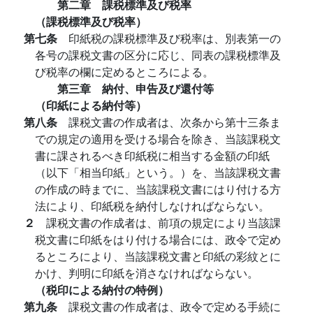
第二章 課税標準及び税率
（課税標準及び税率）
第七条
印紙税の課税標準及び税率は、別表第一の
各号の課税文書の区分に応じ、同表の課税標準及
び税率の欄に定めるところによる。
第三章 納付、申告及び還付等
（印紙による納付等）
第八条
課税文書の作成者は、次条から第十三条ま
での規定の適用を受ける場合を除き、当該課税文
書に課されるべき印紙税に相当する金額の印紙
（以下「相当印紙」という。）を、当該課税文書
の作成の時までに、当該課税文書にはり付ける方
法により、印紙税を納付しなければならない。
２
課税文書の作成者は、前項の規定により当該課
税文書に印紙をはり付ける場合には、政令で定め
るところにより、当該課税文書と印紙の彩紋とに
かけ、判明に印紙を消さなければならない。
（税印による納付の特例）
第九条
課税文書の作成者は、政令で定める手続に