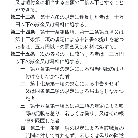
又は還付金に相当する金額の三倍以下とすること
ができる。
第二十三条
第十六条の規定に違反した者は、十万
円以下の罰金又は科料に処する。
第二十四条
第十一条第四項、第十二条第五項又は
第十三条第一項の規定による申告書の提出を怠つ
た者は、五万円以下の罰金又は科料に処する。
第二十五条
次の各号の一に該当する者は、三万円
以下の罰金又は科料に処する。
一
第八条第一項の規定による相当印紙のはり
付けをしなかつた者
二
第十七条第一項の規定による申告をせず、
又は同条第二項の規定による届出をしなかつ
た者
三
第十八条第一項又は第二項の規定による帳
簿の記載を怠り、若しくは偽り、又はその帳
簿を隠匿した者
四
第二十一条第一項の規定による当該職員の
質問に対して答弁せず、若しくは偽りの陳述