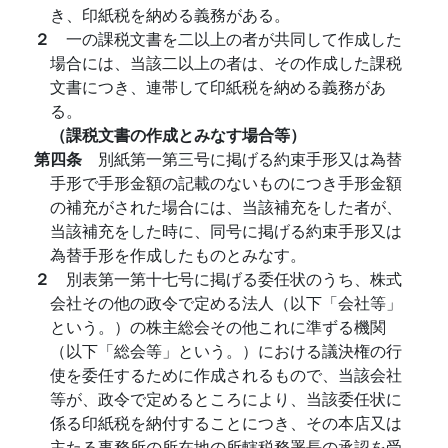
き、印紙税を納める義務がある。
２
一の課税文書を二以上の者が共同して作成した
場合には、当該二以上の者は、その作成した課税
文書につき、連帯して印紙税を納める義務があ
る。
（課税文書の作成とみなす場合等）
第四条
別紙第一第三号に掲げる約束手形又は為替
手形で手形金額の記載のないものにつき手形金額
の補充がされた場合には、当該補充をした者が、
当該補充をした時に、同号に掲げる約束手形又は
為替手形を作成したものとみなす。
２
別表第一第十七号に掲げる委任状のうち、株式
会社その他の政令で定める法人（以下「会社等」
という。）の株主総会その他これに準ずる機関
（以下「総会等」という。）における議決権の行
使を委任するために作成されるもので、当該会社
等が、政令で定めるところにより、当該委任状に
係る印紙税を納付することにつき、その本店又は
主たる事務所の所在地の所轄税務署長の承認を受