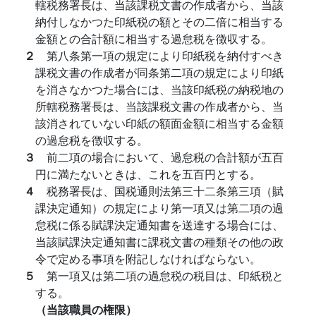
轄税務署長は、当該課税文書の作成者から、当該
納付しなかつた印紙税の額とその二倍に相当する
金額との合計額に相当する過怠税を徴収する。
２
第八条第一項の規定により印紙税を納付すべき
課税文書の作成者が同条第二項の規定により印紙
を消さなかつた場合には、当該印紙税の納税地の
所轄税務署長は、当該課税文書の作成者から、当
該消されていない印紙の額面金額に相当する金額
の過怠税を徴収する。
３
前二項の場合において、過怠税の合計額が五百
円に満たないときは、これを五百円とする。
４
税務署長は、国税通則法第三十二条第三項（賦
課決定通知）の規定により第一項又は第二項の過
怠税に係る賦課決定通知書を送達する場合には、
当該賦課決定通知書に課税文書の種類その他の政
令で定める事項を附記しなければならない。
５
第一項又は第二項の過怠税の税目は、印紙税と
する。
（当該職員の権限）