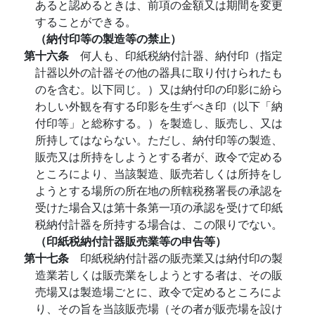
あると認めるときは、前項の金額又は期間を変更
することができる。
（納付印等の製造等の禁止）
第十六条
何人も、印紙税納付計器、納付印（指定
計器以外の計器その他の器具に取り付けられたも
のを含む。以下同じ。）又は納付印の印影に紛ら
わしい外観を有する印影を生ずべき印（以下「納
付印等」と総称する。）を製造し、販売し、又は
所持してはならない。ただし、納付印等の製造、
販売又は所持をしようとする者が、政令で定める
ところにより、当該製造、販売若しくは所持をし
ようとする場所の所在地の所轄税務署長の承認を
受けた場合又は第十条第一項の承認を受けて印紙
税納付計器を所持する場合は、この限りでない。
（印紙税納付計器販売業等の申告等）
第十七条
印紙税納付計器の販売業又は納付印の製
造業若しくは販売業をしようとする者は、その販
売場又は製造場ごとに、政令で定めるところによ
り、その旨を当該販売場（その者が販売場を設け