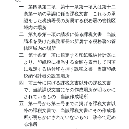
一
第四条第二項、第十一条第一項又は第十二
条第一項の承認に係る課税文書 これらの承
認をした税務署長の所属する税務署の管轄区
域内の場所
二
第九条第一項の請求に係る課税文書 当該
請求を受けた税務署長の所属する税務署の管
轄区域内の場所
三
第十条第一項に規定する印紙税納付計器に
より、印紙税に相当する金額を表示して同項
に規定する納付印を押す課税文書 当該印紙
税納付計器の設置場所
四
前三号に掲げる課税文書以外の課税文書
で、当該課税文書にその作成場所が明らかに
されているもの 当該作成場所
五
第一号から第三号までに掲げる課税文書以
外の課税文書で、当該課税文書にその作成場
所が明らかにされていないもの 政令で定め
る場所