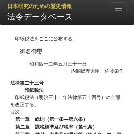
日本研究のための歴史情報
法令データベース
印紙税法をここに公布する。
御名御璽
昭和四十二年五月三十一日
内閣総理大臣 佐藤栄作
法律第二十三号
印紙税法
印紙税法（明治三十二年法律第五十四号）の全部
を改正する。
目次
第一章
総則（第一条―第六条）
第二章
課税標準及び税率（第七条）