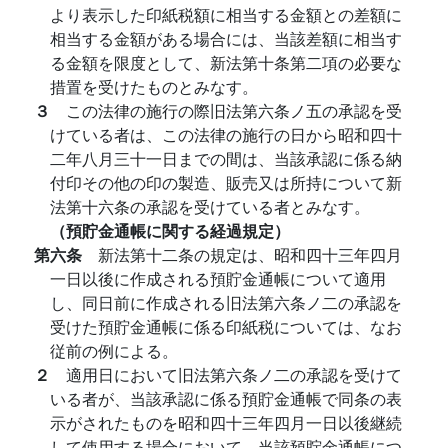
より表示した印紙税額に相当する金額との差額に
相当する金額がある場合には、当該差額に相当す
る金額を限度として、新法第十条第二項の必要な
措置を受けたものとみなす。
３
この法律の施行の際旧法第六条ノ五の承認を受
けている者は、この法律の施行の日から昭和四十
二年八月三十一日までの間は、当該承認に係る納
付印その他の印の製造、販売又は所持について新
法第十六条の承認を受けている者とみなす。
（預貯金通帳に関する経過規定）
第六条
新法第十二条の規定は、昭和四十三年四月
一日以後に作成される預貯金通帳について適用
し、同日前に作成される旧法第六条ノ二の承認を
受けた預貯金通帳に係る印紙税については、なお
従前の例による。
２
適用日において旧法第六条ノ二の承認を受けて
いる者が、当該承認に係る預貯金通帳で同条の表
示がされたものを昭和四十三年四月一日以後継続
して使用する場合において、当該預貯金通帳につ