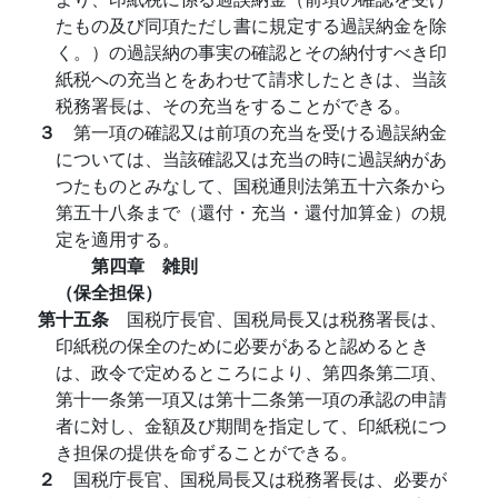
たもの及び同項ただし書に規定する過誤納金を除
く。）の過誤納の事実の確認とその納付すべき印
紙税への充当とをあわせて請求したときは、当該
税務署長は、その充当をすることができる。
３
第一項の確認又は前項の充当を受ける過誤納金
については、当該確認又は充当の時に過誤納があ
つたものとみなして、国税通則法第五十六条から
第五十八条まで（還付・充当・還付加算金）の規
定を適用する。
第四章 雑則
（保全担保）
第十五条
国税庁長官、国税局長又は税務署長は、
印紙税の保全のために必要があると認めるとき
は、政令で定めるところにより、第四条第二項、
第十一条第一項又は第十二条第一項の承認の申請
者に対し、金額及び期間を指定して、印紙税につ
き担保の提供を命ずることができる。
２
国税庁長官、国税局長又は税務署長は、必要が