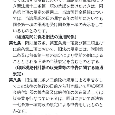
き新法第十二条第一項の承認を受けたときは、同
条第七項の規定の適用上、当該預貯金通帳につい
ては、当該承認の日の属する年の前年においても
同条第一項の承認を受け同条第三項の表示をして
いるものとみなす。
（経過期間に係る旧法の適用関係）
第七条
附則第四条、第五条第一項及び第二項並び
に前条第二項において、旧法の規定には、附則第
二条又は前条第一項の規定により従前の例による
こととされる旧法の当該規定を含むものとする。
（印紙税納付計器の販売業等の申告に関する経過
規定）
第八条
旧法第九条ノ二前段の規定による申告をし
てこの法律の施行の日前から引き続いて印紙税現
金納付計器の販売業又は納付印の製造業若しくは
販売業を行なつている者は、同日において新法第
十七条第一項前段の規定による申告をしたものと
みなす。