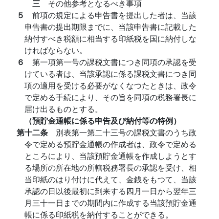
三
その他参考となるべき事項
５
前項の規定による申告書を提出した者は、当該
申告書の提出期限までに、当該申告書に記載した
納付すべき税額に相当する印紙税を国に納付しな
ければならない。
６
第一項第一号の課税文書につき同項の承認を受
けている者は、当該承認に係る課税文書につき同
項の適用を受ける必要がなくなつたときは、政令
で定める手続により、その旨を同項の税務署長に
届け出るものとする。
（預貯金通帳に係る申告及び納付等の特例）
第十二条
別表第一第二十三号の課税文書のうち政
令で定める預貯金通帳の作成者は、政令で定める
ところにより、当該預貯金通帳を作成しようとす
る場所の所在地の所轄税務署長の承認を受け、相
当印紙のはり付けに代えて、金銭をもつて、当該
承認の日以後最初に到来する四月一日から翌年三
月三十一日までの期間内に作成する当該預貯金通
帳に係る印紙税を納付することができる。