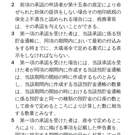
２
前項の承認の申請者が第十五条の規定により命
ぜられた担保の提供をしない場合その他印紙税の
保全上不適当と認められる場合には、税務署長
は、その承認を与えないことができる。
３
第一項の承認を受けた者は、当該承認に係る預
貯金通帳に、同項の期間内において最初の付込み
をする時までに、大蔵省令で定める書式による表
示をしなければならない。
４
第一項の承認を受けた場合には、当該承認を受
けた者が同項の期間内に作成する当該預貯金通帳
は、当該期間の開始の時に作成するものとみな
し、当該期間内に作成する当該預貯金通帳の数量
は、当該期間の開始の時における当該預貯金通帳
に係る預貯金と同一の種類の預貯金の口座の数と
して政令で定めるところにより計算した数に相当
する数量とみなす。
５
第一項の承認を受けた者は、政令で定めるとこ
ろにより、次に掲げる事項を記載した申告書を、
同項に規定する期間の開始の日から起算して一月