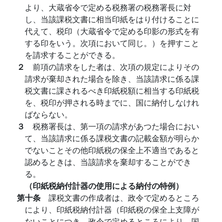
より、大蔵省令で定める税務署の税務署長に対
し、当該課税文書に相当印紙をはり付けることに
代えて、税印（大蔵省令で定める印影の形式を有
する印をいう。次項において同じ。）を押すこと
を請求することができる。
２
前項の請求をした者は、次項の規定によりその
請求が棄却された場合を除き、当該請求に係る課
税文書に課されるべき印紙税額に相当する印紙税
を、税印が押される時までに、国に納付しなけれ
ばならない。
３
税務署長は、第一項の請求があつた場合におい
て、当該請求に係る課税文書の記載金額が明らか
でないことその他印紙税の保全上不適当であると
認めるときは、当該請求を棄却することができ
る。
（印紙税納付計器の使用による納付の特例）
第十条
課税文書の作成者は、政令で定めるところ
により、印紙税納付計器（印紙税の保全上支障が
ないことにつき、政令で定めるところにより、国