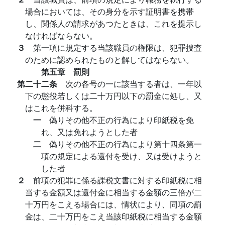
場合においては、その身分を示す証明書を携帯
し、関係人の請求があつたときは、これを提示し
なければならない。
３
第一項に規定する当該職員の権限は、犯罪捜査
のために認められたものと解してはならない。
第五章 罰則
第二十二条
次の各号の一に該当する者は、一年以
下の懲役若しくは二十万円以下の罰金に処し、又
はこれを併科する。
一
偽りその他不正の行為により印紙税を免
れ、又は免れようとした者
二
偽りその他不正の行為により第十四条第一
項の規定による還付を受け、又は受けようと
した者
２
前項の犯罪に係る課税文書に対する印紙税に相
当する金額又は還付金に相当する金額の三倍が二
十万円をこえる場合には、情状により、同項の罰
金は、二十万円をこえ当該印紙税に相当する金額