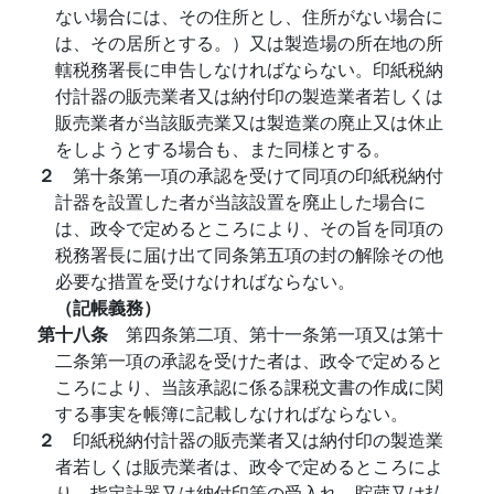
ない場合には、その住所とし、住所がない場合に
は、その居所とする。）又は製造場の所在地の所
轄税務署長に申告しなければならない。印紙税納
付計器の販売業者又は納付印の製造業者若しくは
販売業者が当該販売業又は製造業の廃止又は休止
をしようとする場合も、また同様とする。
２
第十条第一項の承認を受けて同項の印紙税納付
計器を設置した者が当該設置を廃止した場合に
は、政令で定めるところにより、その旨を同項の
税務署長に届け出て同条第五項の封の解除その他
必要な措置を受けなければならない。
（記帳義務）
第十八条
第四条第二項、第十一条第一項又は第十
二条第一項の承認を受けた者は、政令で定めると
ころにより、当該承認に係る課税文書の作成に関
する事実を帳簿に記載しなければならない。
２
印紙税納付計器の販売業者又は納付印の製造業
者若しくは販売業者は、政令で定めるところによ
り、指定計器又は納付印等の受入れ、貯蔵又は払