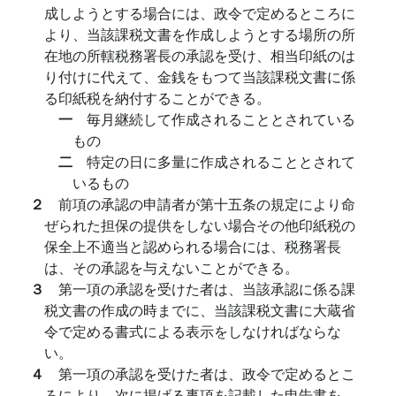
成しようとする場合には、政令で定めるところに
より、当該課税文書を作成しようとする場所の所
在地の所轄税務署長の承認を受け、相当印紙のは
り付けに代えて、金銭をもつて当該課税文書に係
る印紙税を納付することができる。
一
毎月継続して作成されることとされている
もの
二
特定の日に多量に作成されることとされて
いるもの
２
前項の承認の申請者が第十五条の規定により命
ぜられた担保の提供をしない場合その他印紙税の
保全上不適当と認められる場合には、税務署長
は、その承認を与えないことができる。
３
第一項の承認を受けた者は、当該承認に係る課
税文書の作成の時までに、当該課税文書に大蔵省
令で定める書式による表示をしなければならな
い。
４
第一項の承認を受けた者は、政令で定めるとこ
ろにより、次に掲げる事項を記載した申告書を、