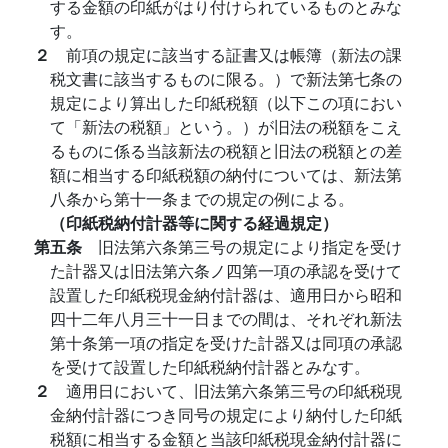
する金額の印紙がはり付けられているものとみな
す。
２
前項の規定に該当する証書又は帳簿（新法の課
税文書に該当するものに限る。）で新法第七条の
規定により算出した印紙税額（以下この項におい
て「新法の税額」という。）が旧法の税額をこえ
るものに係る当該新法の税額と旧法の税額との差
額に相当する印紙税額の納付については、新法第
八条から第十一条までの規定の例による。
（印紙税納付計器等に関する経過規定）
第五条
旧法第六条第三号の規定により指定を受け
た計器又は旧法第六条ノ四第一項の承認を受けて
設置した印紙税現金納付計器は、適用日から昭和
四十二年八月三十一日までの間は、それぞれ新法
第十条第一項の指定を受けた計器又は同項の承認
を受けて設置した印紙税納付計器とみなす。
２
適用日において、旧法第六条第三号の印紙税現
金納付計器につき同号の規定により納付した印紙
税額に相当する金額と当該印紙税現金納付計器に