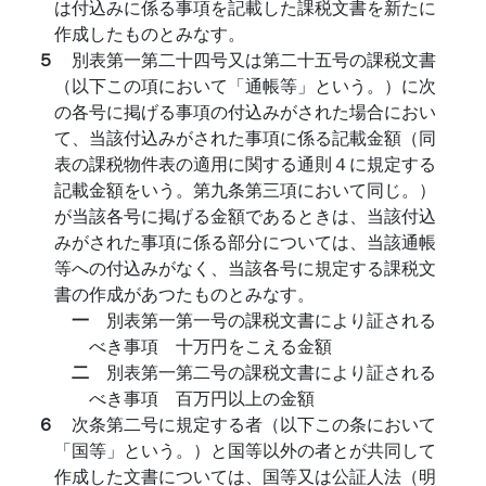
は付込みに係る事項を記載した課税文書を新たに
作成したものとみなす。
５
別表第一第二十四号又は第二十五号の課税文書
（以下この項において「通帳等」という。）に次
の各号に掲げる事項の付込みがされた場合におい
て、当該付込みがされた事項に係る記載金額（同
表の課税物件表の適用に関する通則４に規定する
記載金額をいう。第九条第三項において同じ。）
が当該各号に掲げる金額であるときは、当該付込
みがされた事項に係る部分については、当該通帳
等への付込みがなく、当該各号に規定する課税文
書の作成があつたものとみなす。
一
別表第一第一号の課税文書により証される
べき事項 十万円をこえる金額
二
別表第一第二号の課税文書により証される
べき事項 百万円以上の金額
６
次条第二号に規定する者（以下この条において
「国等」という。）と国等以外の者とが共同して
作成した文書については、国等又は公証人法（明