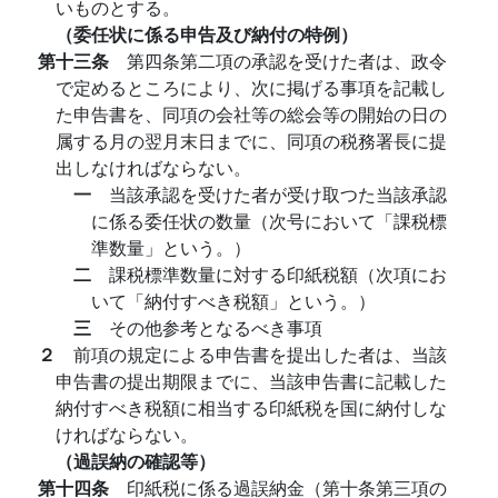
いものとする。
（委任状に係る申告及び納付の特例）
第十三条
第四条第二項の承認を受けた者は、政令
で定めるところにより、次に掲げる事項を記載し
た申告書を、同項の会社等の総会等の開始の日の
属する月の翌月末日までに、同項の税務署長に提
出しなければならない。
一
当該承認を受けた者が受け取つた当該承認
に係る委任状の数量（次号において「課税標
準数量」という。）
二
課税標準数量に対する印紙税額（次項にお
いて「納付すべき税額」という。）
三
その他参考となるべき事項
２
前項の規定による申告書を提出した者は、当該
申告書の提出期限までに、当該申告書に記載した
納付すべき税額に相当する印紙税を国に納付しな
ければならない。
（過誤納の確認等）
第十四条
印紙税に係る過誤納金（第十条第三項の