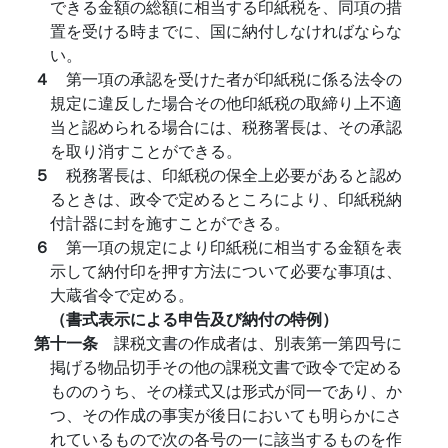
できる金額の総額に相当する印紙税を、同項の措
置を受ける時までに、国に納付しなければならな
い。
４
第一項の承認を受けた者が印紙税に係る法令の
規定に違反した場合その他印紙税の取締り上不適
当と認められる場合には、税務署長は、その承認
を取り消すことができる。
５
税務署長は、印紙税の保全上必要があると認め
るときは、政令で定めるところにより、印紙税納
付計器に封を施すことができる。
６
第一項の規定により印紙税に相当する金額を表
示して納付印を押す方法について必要な事項は、
大蔵省令で定める。
（書式表示による申告及び納付の特例）
第十一条
課税文書の作成者は、別表第一第四号に
掲げる物品切手その他の課税文書で政令で定める
もののうち、その様式又は形式が同一であり、か
つ、その作成の事実が後日においても明らかにさ
れているもので次の各号の一に該当するものを作