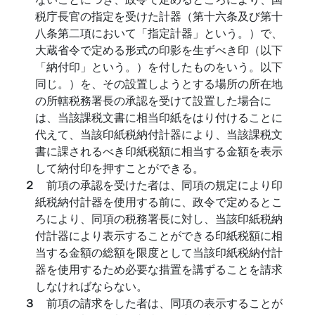
税庁長官の指定を受けた計器（第十六条及び第十
八条第二項において「指定計器」という。）で、
大蔵省令で定める形式の印影を生ずべき印（以下
「納付印」という。）を付したものをいう。以下
同じ。）を、その設置しようとする場所の所在地
の所轄税務署長の承認を受けて設置した場合に
は、当該課税文書に相当印紙をはり付けることに
代えて、当該印紙税納付計器により、当該課税文
書に課されるべき印紙税額に相当する金額を表示
して納付印を押すことができる。
２
前項の承認を受けた者は、同項の規定により印
紙税納付計器を使用する前に、政令で定めるとこ
ろにより、同項の税務署長に対し、当該印紙税納
付計器により表示することができる印紙税額に相
当する金額の総額を限度として当該印紙税納付計
器を使用するため必要な措置を講ずることを請求
しなければならない。
３
前項の請求をした者は、同項の表示することが