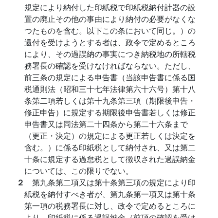
規定により納付した印紙税で印紙税納付計器の設
置の廃止その他の事由により納付の必要がなくな
つたものを含む。以下この条において同じ。）の
還付を受けようとする者は、政令で定めるところ
により、その過誤納の事実につき納税地の所轄税
務署長の確認を受けなければならない。ただし、
前三条の規定による申告書（当該申告書に係る国
税通則法（昭和三十七年法律第六十六号）第十八
条第二項若しくは第十九条第三項（期限後申告・
修正申告）に規定する期限後申告書若しくは修正
申告書又は同法第二十四条から第二十六条まで
（更正・決定）の規定による更正若しくは決定を
含む。）に係る印紙税として納付され、又は第二
十条に規定する過怠税として徴収された過誤納金
については、この限りでない。
２
第九条第二項又は第十条第三項の規定により印
紙税を納付すべき者が、第九条第一項又は第十条
第一項の税務署長に対し、政令で定めるところに
より、印紙税に係る過誤納金（前項の確認を受け