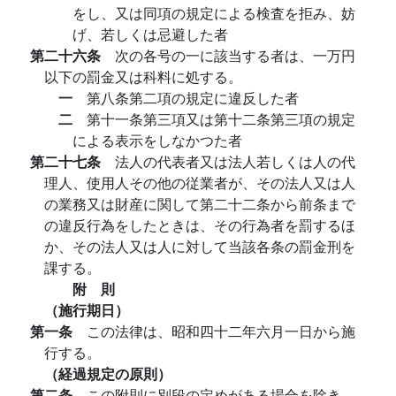
をし、又は同項の規定による検査を拒み、妨
げ、若しくは忌避した者
第二十六条
次の各号の一に該当する者は、一万円
以下の罰金又は科料に処する。
一
第八条第二項の規定に違反した者
二
第十一条第三項又は第十二条第三項の規定
による表示をしなかつた者
第二十七条
法人の代表者又は法人若しくは人の代
理人、使用人その他の従業者が、その法人又は人
の業務又は財産に関して第二十二条から前条まで
の違反行為をしたときは、その行為者を罰するほ
か、その法人又は人に対して当該各条の罰金刑を
課する。
附 則
（施行期日）
第一条
この法律は、昭和四十二年六月一日から施
行する。
（経過規定の原則）
第二条
この附則に別段の定めがある場合を除き、