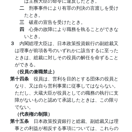
は主務大臣の命令に違反したとき。
二
刑事事件により有罪の判決の言渡しを受け
たとき。
三
破産の宣告を受けたとき。
四
心身の故障により職務を執ることができな
いとき。
３
内閣総理大臣は、日本政策投資銀行の副総裁又
は理事が前項各号のいずれかに該当するに至った
ときは、総裁に対しその役員の解任を命ずること
ができる。
（役員の兼職禁止）
第十四条
役員は、営利を目的とする団体の役員と
なり、又は自ら営利事業に従事してはならない。
ただし、大蔵大臣が役員としての職務の執行に支
障がないものと認めて承認したときは、この限り
でない。
（代表権の制限）
第十五条
日本政策投資銀行と総裁、副総裁又は理
事との利益が相反する事項については、これらの