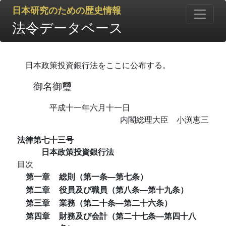
日本研究のための歴史情報
法令データベース
日本政策投資銀行法をここに公布する。
御名御璽
平成十一年六月十一日
内閣総理大臣 小渕恵三
法律第七十三号
日本政策投資銀行法
目次
第一章
総則（第一条―第七条）
第二章
役員及び職員（第八条―第十九条）
第三章
業務（第二十条―第二十六条）
第四章
財務及び会計（第二十七条―第四十八