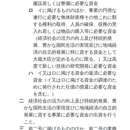
建設若しくは整備に必要な資金
ロ
イに掲げるもののほか、事業の円滑な
遂行に必要な無体財産権その他これに類
する権利の取得、人員の確保、役務の受
入れ若しくは物品の購入等に必要な資金
（経済社会の活力の向上及び持続的発
展、豊かな国民生活の実現並びに地域経
済の自立的発展に特に資する資金として
大蔵大臣が定めるものに限る。）又は高
度で新しい技術の研究開発に必要な資金
ハ
イ又はロに掲げる資金の返済に必要な
資金（イ又はロに掲げる資金の調達のた
めに発行された社債の償還に必要な資金
を含む。）
二
経済社会の活力の向上及び持続的発展、豊
かな国民生活の実現並びに地域経済の自立的
発展に資する事業に必要な資金の出資を行う
こと。
三
前二号に掲げるもののほか、前二号の業務