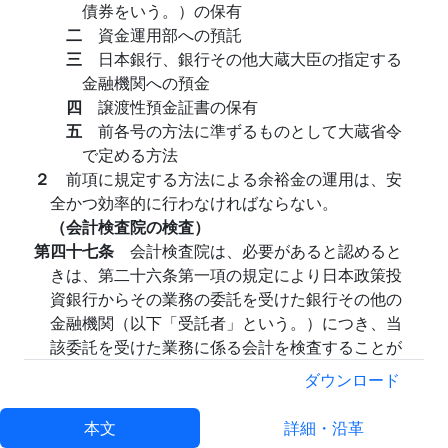
債券をいう。）の保有
二
資金運用部への預託
三
日本銀行、銀行その他大蔵大臣の指定する
金融機関への預金
四
譲渡性預金証書の保有
五
前各号の方法に準ずるものとして大蔵省令
で定める方法
２
前項に規定する方法による余裕金の運用は、安
全かつ効率的に行わなければならない。
（会計検査院の検査）
第四十七条
会計検査院は、必要があると認めると
きは、第二十六条第一項の規定により日本政策投
資銀行からその業務の委託を受けた銀行その他の
金融機関（以下「受託者」という。）につき、当
該委託を受けた業務に係る会計を検査することが
できる。
ダウンロード
（大蔵省令への委任）
第四十八条
この法律及びこれに基づく政令に規定
本文
詳細・沿革
するもののほか、日本政策投資銀行の財務及び会