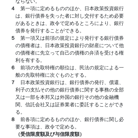
ならない。
４
第一項に定めるもののほか、日本政策投資銀行
は、銀行債券を失った者に対し交付するため必要
があるときは、政令で定めるところにより、銀行
債券を発行することができる。
５
第一項又は前項の規定により発行する銀行債券
の債権者は、日本政策投資銀行の財産について他
の債権者に先立って自己の債権の弁済を受ける権
利を有する。
６
前項の先取特権の順位は、民法の規定による一
般の先取特権に次ぐものとする。
７
日本政策投資銀行は、銀行債券の発行、償還、
利子の支払その他の銀行債券に関する事務の全部
又は一部を本邦又は外国の銀行その他の金融機
関、信託会社又は証券業者に委託することができ
る。
８
前各項に定めるもののほか、銀行債券に関し必
要な事項は、政令で定める。
（受信限度額及び与信限度額）