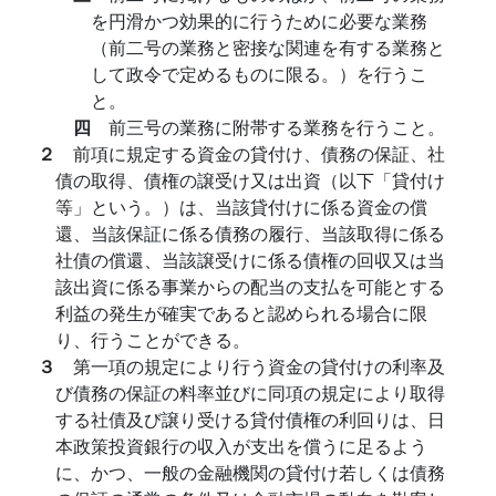
を円滑かつ効果的に行うために必要な業務
（前二号の業務と密接な関連を有する業務と
して政令で定めるものに限る。）を行うこ
と。
四
前三号の業務に附帯する業務を行うこと。
２
前項に規定する資金の貸付け、債務の保証、社
債の取得、債権の譲受け又は出資（以下「貸付け
等」という。）は、当該貸付けに係る資金の償
還、当該保証に係る債務の履行、当該取得に係る
社債の償還、当該譲受けに係る債権の回収又は当
該出資に係る事業からの配当の支払を可能とする
利益の発生が確実であると認められる場合に限
り、行うことができる。
３
第一項の規定により行う資金の貸付けの利率及
び債務の保証の料率並びに同項の規定により取得
する社債及び譲り受ける貸付債権の利回りは、日
本政策投資銀行の収入が支出を償うに足るよう
に、かつ、一般の金融機関の貸付け若しくは債務