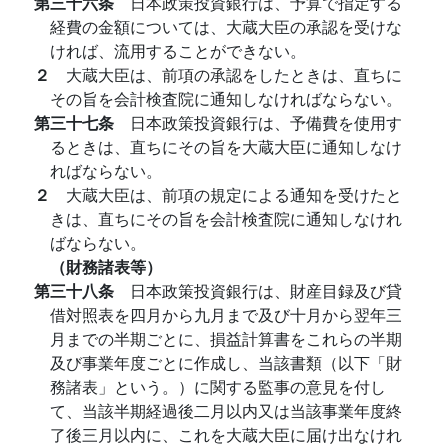
第三十六条
日本政策投資銀行は、予算で指定する
経費の金額については、大蔵大臣の承認を受けな
ければ、流用することができない。
２
大蔵大臣は、前項の承認をしたときは、直ちに
その旨を会計検査院に通知しなければならない。
第三十七条
日本政策投資銀行は、予備費を使用す
るときは、直ちにその旨を大蔵大臣に通知しなけ
ればならない。
２
大蔵大臣は、前項の規定による通知を受けたと
きは、直ちにその旨を会計検査院に通知しなけれ
ばならない。
（財務諸表等）
第三十八条
日本政策投資銀行は、財産目録及び貸
借対照表を四月から九月まで及び十月から翌年三
月までの半期ごとに、損益計算書をこれらの半期
及び事業年度ごとに作成し、当該書類（以下「財
務諸表」という。）に関する監事の意見を付し
て、当該半期経過後二月以内又は当該事業年度終
了後三月以内に、これを大蔵大臣に届け出なけれ