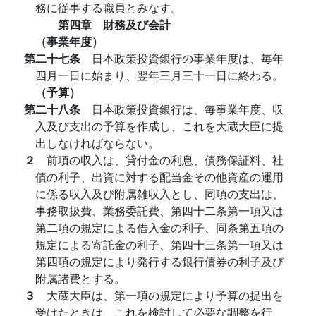
務に従事する職員とみなす。
第四章 財務及び会計
（事業年度）
第二十七条
日本政策投資銀行の事業年度は、毎年
四月一日に始まり、翌年三月三十一日に終わる。
（予算）
第二十八条
日本政策投資銀行は、毎事業年度、収
入及び支出の予算を作成し、これを大蔵大臣に提
出しなければならない。
２
前項の収入は、貸付金の利息、債務保証料、社
債の利子、出資に対する配当金その他資産の運用
に係る収入及び附属雑収入とし、同項の支出は、
事務取扱費、業務委託費、第四十二条第一項又は
第二項の規定による借入金の利子、同条第五項の
規定による寄託金の利子、第四十三条第一項又は
第四項の規定により発行する銀行債券の利子及び
附属諸費とする。
３
大蔵大臣は、第一項の規定により予算の提出を
受けたときは、これを検討して必要な調整を行