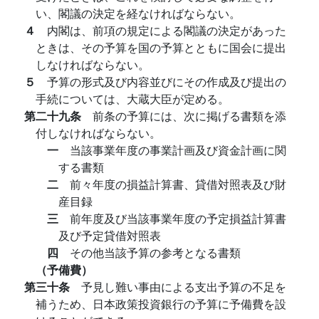
い、閣議の決定を経なければならない。
４
内閣は、前項の規定による閣議の決定があった
ときは、その予算を国の予算とともに国会に提出
しなければならない。
５
予算の形式及び内容並びにその作成及び提出の
手続については、大蔵大臣が定める。
第二十九条
前条の予算には、次に掲げる書類を添
付しなければならない。
一
当該事業年度の事業計画及び資金計画に関
する書類
二
前々年度の損益計算書、貸借対照表及び財
産目録
三
前年度及び当該事業年度の予定損益計算書
及び予定貸借対照表
四
その他当該予算の参考となる書類
（予備費）
第三十条
予見し難い事由による支出予算の不足を
補うため、日本政策投資銀行の予算に予備費を設