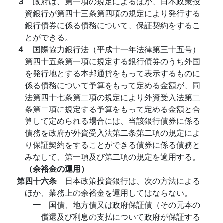
３
政府は、第一項の規定によるほか、日本政策投
資銀行が第四十三条第四項の規定により発行する
銀行債券に係る債務について、保証契約をするこ
とができる。
４
国際協力銀行法（平成十一年法律第三十五号）
第四十五条第一項に規定する銀行債券のうち外国
を発行地とする本邦通貨をもって表示するものに
係る債務について予算をもって定める金額が、同
法第四十七条第二項の規定により外資受入法第二
条第二項に規定する予算をもって定める金額と合
算して定められる場合には、当該銀行債券に係る
債務を政府が外資受入法第二条第二項の規定によ
り保証契約をすることができる債券に係る債務と
みなして、第一項及び第二項の規定を適用する。
（余裕金の運用）
第四十六条
日本政策投資銀行は、次の方法による
ほか、業務上の余裕金を運用してはならない。
一
国債、地方債又は政府保証債（その元本の
償還及び利息の支払について政府が保証する