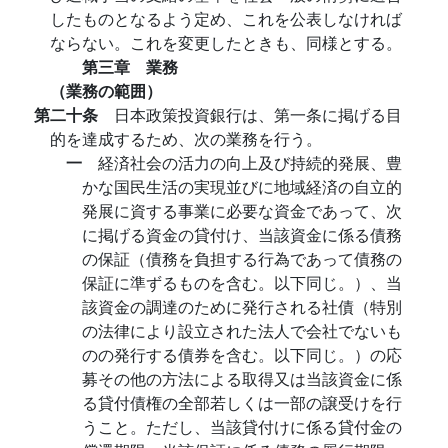
したものとなるよう定め、これを公表しなければ
ならない。これを変更したときも、同様とする。
第三章 業務
（業務の範囲）
第二十条
日本政策投資銀行は、第一条に掲げる目
的を達成するため、次の業務を行う。
一
経済社会の活力の向上及び持続的発展、豊
かな国民生活の実現並びに地域経済の自立的
発展に資する事業に必要な資金であって、次
に掲げる資金の貸付け、当該資金に係る債務
の保証（債務を負担する行為であって債務の
保証に準ずるものを含む。以下同じ。）、当
該資金の調達のために発行される社債（特別
の法律により設立された法人で会社でないも
のの発行する債券を含む。以下同じ。）の応
募その他の方法による取得又は当該資金に係
る貸付債権の全部若しくは一部の譲受けを行
うこと。ただし、当該貸付けに係る貸付金の