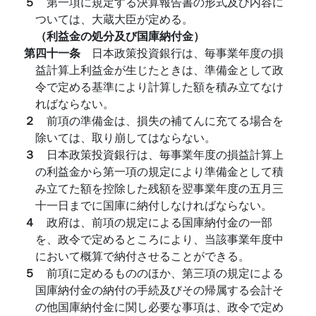
５
第一項に規定する決算報告書の形式及び内容に
ついては、大蔵大臣が定める。
（利益金の処分及び国庫納付金）
第四十一条
日本政策投資銀行は、毎事業年度の損
益計算上利益金が生じたときは、準備金として政
令で定める基準により計算した額を積み立てなけ
ればならない。
２
前項の準備金は、損失の補てんに充てる場合を
除いては、取り崩してはならない。
３
日本政策投資銀行は、毎事業年度の損益計算上
の利益金から第一項の規定により準備金として積
み立てた額を控除した残額を翌事業年度の五月三
十一日までに国庫に納付しなければならない。
４
政府は、前項の規定による国庫納付金の一部
を、政令で定めるところにより、当該事業年度中
において概算で納付させることができる。
５
前項に定めるもののほか、第三項の規定による
国庫納付金の納付の手続及びその帰属する会計そ
の他国庫納付金に関し必要な事項は、政令で定め