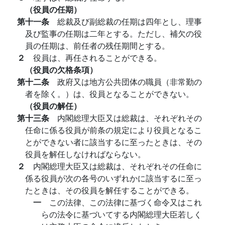
（役員の任期）
第十一条
総裁及び副総裁の任期は四年とし、理事
及び監事の任期は二年とする。ただし、補欠の役
員の任期は、前任者の残任期間とする。
２
役員は、再任されることができる。
（役員の欠格条項）
第十二条
政府又は地方公共団体の職員（非常勤の
者を除く。）は、役員となることができない。
（役員の解任）
第十三条
内閣総理大臣又は総裁は、それぞれその
任命に係る役員が前条の規定により役員となるこ
とができない者に該当するに至ったときは、その
役員を解任しなければならない。
２
内閣総理大臣又は総裁は、それぞれその任命に
係る役員が次の各号のいずれかに該当するに至っ
たときは、その役員を解任することができる。
一
この法律、この法律に基づく命令又はこれ
らの法令に基づいてする内閣総理大臣若しく