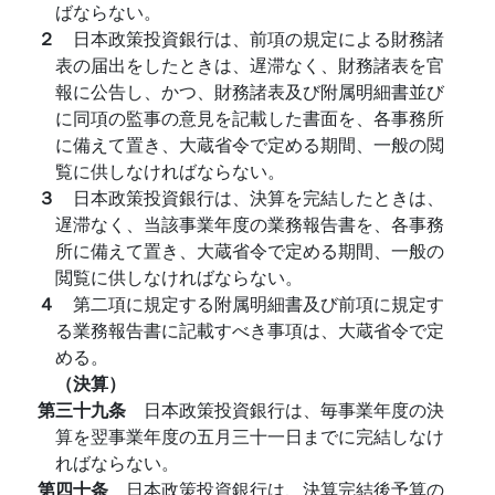
ばならない。
２
日本政策投資銀行は、前項の規定による財務諸
表の届出をしたときは、遅滞なく、財務諸表を官
報に公告し、かつ、財務諸表及び附属明細書並び
に同項の監事の意見を記載した書面を、各事務所
に備えて置き、大蔵省令で定める期間、一般の閲
覧に供しなければならない。
３
日本政策投資銀行は、決算を完結したときは、
遅滞なく、当該事業年度の業務報告書を、各事務
所に備えて置き、大蔵省令で定める期間、一般の
閲覧に供しなければならない。
４
第二項に規定する附属明細書及び前項に規定す
る業務報告書に記載すべき事項は、大蔵省令で定
める。
（決算）
第三十九条
日本政策投資銀行は、毎事業年度の決
算を翌事業年度の五月三十一日までに完結しなけ
ればならない。
第四十条
日本政策投資銀行は、決算完結後予算の