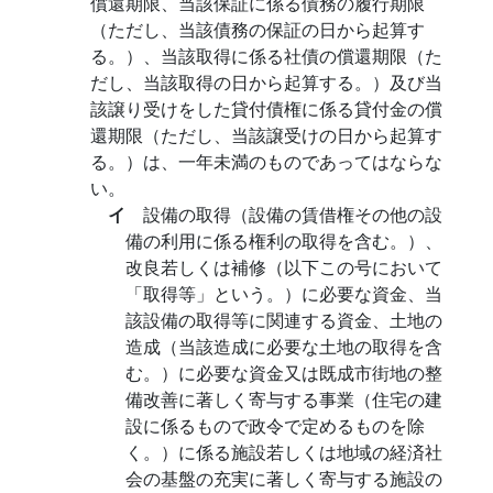
償還期限、当該保証に係る債務の履行期限
（ただし、当該債務の保証の日から起算す
る。）、当該取得に係る社債の償還期限（た
だし、当該取得の日から起算する。）及び当
該譲り受けをした貸付債権に係る貸付金の償
還期限（ただし、当該譲受けの日から起算す
る。）は、一年未満のものであってはならな
い。
イ
設備の取得（設備の賃借権その他の設
備の利用に係る権利の取得を含む。）、
改良若しくは補修（以下この号において
「取得等」という。）に必要な資金、当
該設備の取得等に関連する資金、土地の
造成（当該造成に必要な土地の取得を含
む。）に必要な資金又は既成市街地の整
備改善に著しく寄与する事業（住宅の建
設に係るもので政令で定めるものを除
く。）に係る施設若しくは地域の経済社
会の基盤の充実に著しく寄与する施設の