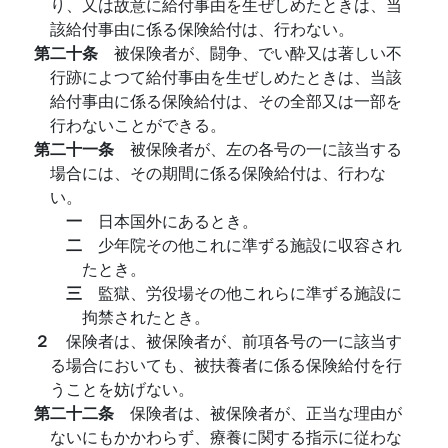
り、又は故意に給付事由を生ぜしめたときは、当
該給付事由に係る保険給付は、行わない。
第二十条
被保険者が、闘争、でい酔又は著しい不
行跡によつて給付事由を生ぜしめたときは、当該
給付事由に係る保険給付は、その全部又は一部を
行わないことができる。
第二十一条
被保険者が、左の各号の一に該当する
場合には、その期間に係る保険給付は、行わな
い。
一
日本国外にあるとき。
二
少年院その他これに準ずる施設に収容され
たとき。
三
監獄、労役場その他これらに準ずる施設に
拘禁されたとき。
２
保険者は、被保険者が、前項各号の一に該当す
る場合においても、被扶養者に係る保険給付を行
うことを妨げない。
第二十二条
保険者は、被保険者が、正当な理由が
ないにもかかわらず、療養に関する指示に従わな