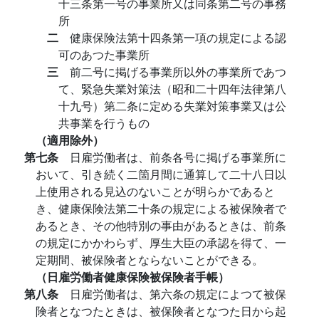
十三条第一号の事業所又は同条第二号の事務
所
二
健康保険法第十四条第一項の規定による認
可のあつた事業所
三
前二号に掲げる事業所以外の事業所であつ
て、緊急失業対策法（昭和二十四年法律第八
十九号）第二条に定める失業対策事業又は公
共事業を行うもの
（適用除外）
第七条
日雇労働者は、前条各号に掲げる事業所に
おいて、引き続く二箇月間に通算して二十八日以
上使用される見込のないことが明らかであると
き、健康保険法第二十条の規定による被保険者で
あるとき、その他特別の事由があるときは、前条
の規定にかかわらず、厚生大臣の承認を得て、一
定期間、被保険者とならないことができる。
（日雇労働者健康保険被保険者手帳）
第八条
日雇労働者は、第六条の規定によつて被保
険者となつたときは、被保険者となつた日から起