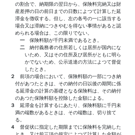
の割合で、納期限の翌日から、保険料完納又は財
産差押の日の前日までの日数によつて計算した延
滞金を徴収する。但し、左の各号の一に該当する
場合又は滞納につきやむを得ない事情があると認
められる場合は、この限りでない。
一
保険料額が千円未満であるとき。
二
納付義務者の住所若しくは居所が国内にな
いため、又はその住所及び居所がともに明ら
かでないため、公示送達の方法によつて督促
したとき。
２
前項の場合において、保険料額の一部につき納
付があつたときは、その納付の日以後の期間に係
る延滞金の計算の基礎となる保険料は、その納付
のあつた保険料額を控除した金額による。
３
延滞金を計算するにあたり、保険料額に千円未
満の端数があるときは、その端数は、切り捨て
る。
４
督促状に指定した期限までに保険料を完納した
とき、又は前三項の規定によつて計算した金額が