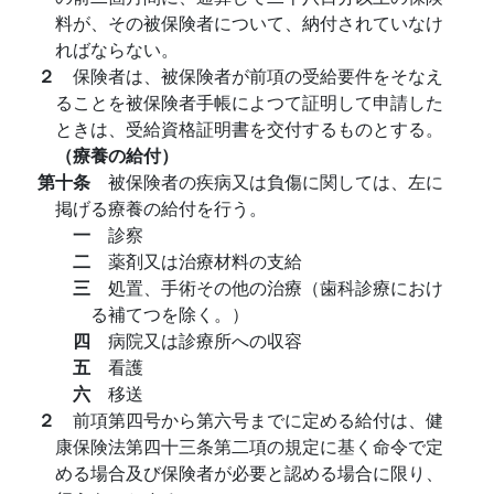
料が、その被保険者について、納付されていなけ
ればならない。
２
保険者は、被保険者が前項の受給要件をそなえ
ることを被保険者手帳によつて証明して申請した
ときは、受給資格証明書を交付するものとする。
（療養の給付）
第十条
被保険者の疾病又は負傷に関しては、左に
掲げる療養の給付を行う。
一
診察
二
薬剤又は治療材料の支給
三
処置、手術その他の治療（歯科診療におけ
る補てつを除く。）
四
病院又は診療所への収容
五
看護
六
移送
２
前項第四号から第六号までに定める給付は、健
康保険法第四十三条第二項の規定に基く命令で定
める場合及び保険者が必要と認める場合に限り、