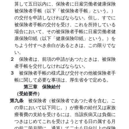
算して五日以内に、保険者に日雇労働者健康保険
被保険者手帳（以下「被保険者手帳」という。）
の交付を申請しなければならない。但し、すでに
被保険者手帳の交付を受け、これを所持している
場合において、その被保険者手帳に日雇労働者健
康保険印紙（以下「健康保険印紙」という。）を
ちよう付すべき余白があるときは、この限りでな
い。
２
保険者は、前項の申請があつたときは、被保険
者手帳を交付しなければならない。
３
被保険者手帳の様式及び交付その他被保険者手
帳に関して必要な事項は、厚生省令で定める。
第三章 保険給付
（受給要件）
第九条
被保険者（被保険者であつた者を含む。こ
の章において以下同じ。）が療養の給付又は家族
療養費の支給を受けるには、当該疾病又は負傷に
つきはじめてこれを受けようとする日の属する月
の前二箇月間に、通算して二十八日分以上の保険