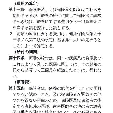
（費用の算定）
第十三条
保険医若しくは保険薬剤師又はこれらを
使用する者が、療養の給付に関して保険者に請求
すべき額は、療養に要する費用から一部負担金に
相当する額を控除した額とする。
２
前項の療養に要する費用は、健康保険法第四十
三条ノ六第二項の規定に基き厚生大臣の定めると
ころによつて算定する。
（給付の期間）
第十四条
療養の給付は、同一の疾病又は負傷及び
これによつて発した疾病に関しては、その開始の
日から起算して三箇月を経過したときは、行わな
い。
（療養費）
第十五条
保険者は、療養の給付を行うことが困難
であると認めるとき、又は被保険者が緊急その他
やむを得ない事由のため、保険医及び保険者の指
定する者以外の医師、歯科医師その他の者の診療
又は手当を受けた場合において、その必要がある