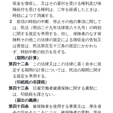
収金を徴収し、又はその還付を受ける権利及び保
険給付を受ける権利は、二年を経過したときは、
時効によつて消滅する。
２
前項の時効の中断、停止その他の事項に関して
は、民法（明治二十九年法律第八十九号）の時効
に関する規定を準用する。但し、保険者のなす保
険料その他この法律の規定による徴収金の告知又
は督促は、民法第百五十三条の規定にかかわら
ず、時効中断の効力を生ずる。
（期間の計算）
第四十二条
この法律又はこの法律に基く命令に規
定する期間の計算については、民法の期間に関す
る規定を準用する。
（印紙税の非課税）
第四十三条
日雇労働者健康保険に関する書類に
は、印紙税を課さない。
（届出の義務）
第四十四条
被保険者を使用する事業主は、厚生省
令の定めるところにより、被保険者の異動、賃金