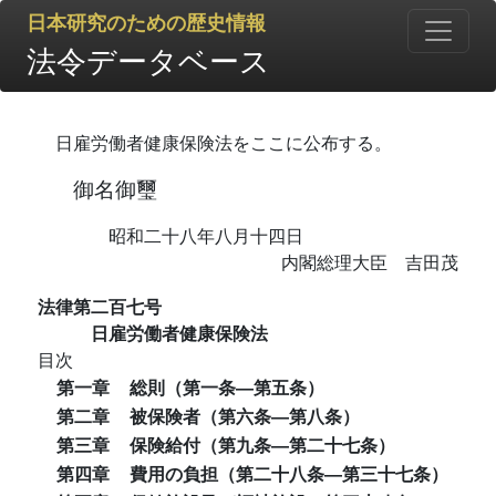
日本研究のための歴史情報
法令データベース
日雇労働者健康保険法をここに公布する。
御名御璽
昭和二十八年八月十四日
内閣総理大臣 吉田茂
法律第二百七号
日雇労働者健康保険法
目次
第一章
総則（第一条―第五条）
第二章
被保険者（第六条―第八条）
第三章
保険給付（第九条―第二十七条）
第四章
費用の負担（第二十八条―第三十七条）