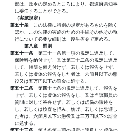
部は、政令の定めるところにより、都道府県知事
に委任することができる。
（実施規定）
第五十条
この法律に特別の規定があるものを除く
ほか、この法律の実施のための手続その他その執
行について必要な細則は、厚生省令で定める。
第八章 罰則
第五十一条
第三十一条第一項の規定に違反して、
保険料を納付せず、又は第三十二条の規定に違反
して、帳簿を備え付けず、若しくは報告をせず、
若しくは虚偽の報告をした者は、六箇月以下の懲
役又は五万円以下の罰金に処する。
第五十二条
第四十七条の規定に違反して、報告を
せず、若しくは虚偽の報告をし、又は当該職員の
質問に対して答弁せず、若しくは虚偽の陳述を
し、若しくは検査を拒み、妨げ、若しくは忌避し
た者は、六箇月以下の懲役又は三万円以下の罰金
に処する。
第五十三条
第八条第一項の規定に違反して虚偽の