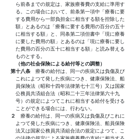
ら前条までの規定は、家族療養費の支給に準用す
る。この場合において、前条第一項中「療養に要
する費用から一部負担金に相当する額を控除した
額」とあるのは「療養に要する費用の百分の五十
に相当する額」と、同条第二項但書中「現に療養
に要した費用の額」とあるのは「現に療養に要し
た費用の百分の五十に相当する額」と読み替える
ものとする。
（他の社会保険による給付等との調整）
第十八条
療養の給付は、同一の疾病又は負傷及び
これによつて発した疾病につき、健康保険法、船
員保険法（昭和十四年法律第七十三号）又は国家
公務員共済組合法（昭和二十三年法律第六十九
号）の規定によつてこれに相当する給付を受ける
ことができる場合には、行わない。
２
療養の給付は、同一の疾病又は負傷及びこれに
よつて発した疾病につき、健康保険法、船員保険
法又は国家公務員共済組合法の規定によつて、こ
の法律の規定による家族療養費の支給に相当する