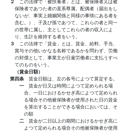
２
この法律で「被扶養者」とは、被保険者又は被
保険者であつた者の直系尊属、配偶者（届出をし
ないが、事実上婚姻関係と同様の事情にある者を
含む。）、子及び孫であつて、これらの者と同一
の世帯に属し、主としてこれらの者の収入によ
り、生計を維持する者をいう。
３
この法律で「賃金」とは、賃金、給料、手当、
賞与その他いかなる名称であるかを問わず、労働
の対償として、事業主が日雇労働者に支払うすべ
てのものをいう。
（賃金日額）
第四条
賃金日額は、左の各号によつて算定する。
一
賃金が日又は時間によつて定められる場
合、一日におけるかせぎ高によつて定められ
る場合その他被保険者が使用された日の賃金
を算出することができる場合においては、そ
の額
二
賃金が二日以上の期間におけるかせぎ高に
よつて定められる場合その他被保険者が使用