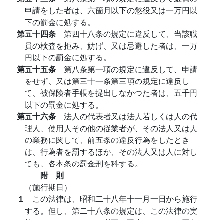
申請をした者は、六箇月以下の懲役又は一万円以
下の罰金に処する。
第五十四条
第四十八条の規定に違反して、当該職
員の検査を拒み、妨げ、又は忌避した者は、一万
円以下の罰金に処する。
第五十五条
第八条第一項の規定に違反して、申請
をせず、又は第三十一条第三項の規定に違反し
て、被保険者手帳を提出しなかつた者は、五千円
以下の罰金に処する。
第五十六条
法人の代表者又は法人若しくは人の代
理人、使用人その他の従業者が、その法人又は人
の業務に関して、前五条の違反行為をしたとき
は、行為者を罰するほか、その法人又は人に対し
ても、各本条の罰金刑を科する。
附 則
（施行期日）
１
この法律は、昭和二十八年十一月一日から施行
する。但し、第二十八条の規定は、この法律の実