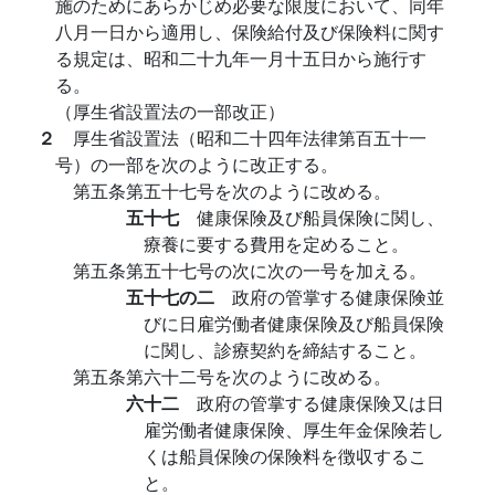
施のためにあらかじめ必要な限度において、同年
八月一日から適用し、保険給付及び保険料に関す
る規定は、昭和二十九年一月十五日から施行す
る。
（厚生省設置法の一部改正）
２
厚生省設置法（昭和二十四年法律第百五十一
号）の一部を次のように改正する。
第五条第五十七号を次のように改める。
五十七
健康保険及び船員保険に関し、
療養に要する費用を定めること。
第五条第五十七号の次に次の一号を加える。
五十七の二
政府の管掌する健康保険並
びに日雇労働者健康保険及び船員保険
に関し、診療契約を締結すること。
第五条第六十二号を次のように改める。
六十二
政府の管掌する健康保険又は日
雇労働者健康保険、厚生年金保険若し
くは船員保険の保険料を徴収するこ
と。