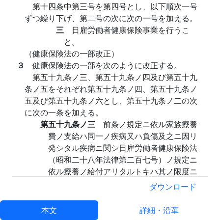
第十四条中第三号を第四号とし、以下順次一号
ずつ繰り下げ、第二号の次に次の一号を加える。
三
日雇労働者健康保険事業を行うこ
と。
（健康保険法の一部改正）
３
健康保険法の一部を次のように改正する。
第五十九条ノ三、第五十九条ノ四及び第五十九
条ノ五をそれぞれ第五十九条ノ四、第五十九条ノ
五及び第五十九条ノ六とし、第五十九条ノ二の次
に次の一条を加える。
第五十九条ノ三
前条ノ規定ニ依ル家族療養
費ノ支給ハ同一ノ疾病又ハ負傷及之ニ因リ
発シタル疾病ニ関シ日雇労働者健康保険法
（昭和二十八年法律第二百七号）ノ規定ニ
依ル療養ノ給付アリタルトキハ其ノ限度ニ
於テ之ヲ為サズ
ダウンロード
（船員保険法の一部改正）
４
船員保険法の一部を次のように改正する。
本文
詳細・沿革
第三十三条を次のように改める。