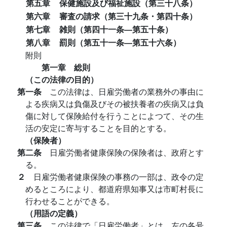
第五章
保健施設及び福祉施設（第三十八条）
第六章
審査の請求（第三十九条・第四十条）
第七章
雑則（第四十一条―第五十条）
第八章
罰則（第五十一条―第五十六条）
附則
第一章 総則
（この法律の目的）
第一条
この法律は、日雇労働者の業務外の事由に
よる疾病又は負傷及びその被扶養者の疾病又は負
傷に対して保険給付を行うことによつて、その生
活の安定に寄与することを目的とする。
（保険者）
第二条
日雇労働者健康保険の保険者は、政府とす
る。
２
日雇労働者健康保険の事務の一部は、政令の定
めるところにより、都道府県知事又は市町村長に
行わせることができる。
（用語の定義）
第三条
この法律で「日雇労働者」とは、左の各号