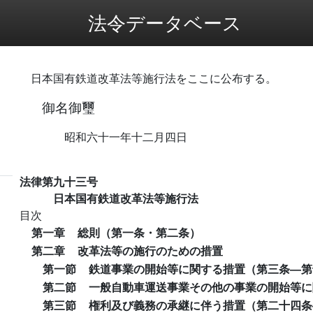
法令データベース
日本国有鉄道改革法等施行法をここに公布する。
御名御璽
昭和六十一年十二月四日
法律第九十三号
日本国有鉄道改革法等施行法
目次
第一章
総則（第一条・第二条）
第二章
改革法等の施行のための措置
第一節
鉄道事業の開始等に関する措置（第三条―第
第二節
一般自動車運送事業その他の事業の開始等に
第三節
権利及び義務の承継に伴う措置（第二十四条