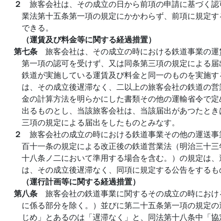
２
旅客会社は、その成立の日から前項の申請に基づく認
業法第十五条第一項の規定にかかわらず、前項に規定す
できる。
（運賃及び料金等に関する経過措置）
第七条
旅客会社は、その成立の時における鉄道事業の運
第一項の認可を受けず、又は同条第三項の規定による届
鉄道が実施している運賃及び料金と同一のものを実施す
は、その成立後遅滞なく、二以上の旅客会社の鉄道の営
金の計算方法を明らかにした書類その他の運輸省令で定
出るものとし、当該旅客会社は、当該届出があつたとき
三項の規定による届出をしたものとみなす。
２
旅客会社の成立の時における鉄道事業その他の運送事
百十一条の規定による改正後の鉄道営業法（明治三十三
十八条ノ二において準用する場合を含む。）の規定は、
は、その成立後遅滞なく、同項に規定する公告をするも
（運行計画等に関する経過措置）
第八条
旅客会社の鉄道事業に関するその成立の時におけ
に係る部分を除く。）並びに第二十五条第一項の規定の
じめ」とあるのは「遅滞なく」と、同法第十八条中「協