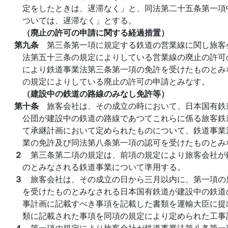
定をしたときは、遅滞なく」と、同法第二十五条第一項
ついては、遅滞なく」とする。
（廃止の許可の申請に関する経過措置）
第九条
第三条第一項に規定する鉄道の営業線に関し旅客
法第五十三条の規定によりしている営業線の廃止の許可
により鉄道事業法第三条第一項の免許を受けたものとみ
の規定によりしている廃止の許可の申請とみなす。
（建設中の鉄道の路線のみなし免許等）
第十条
旅客会社は、その成立の時において、日本国有鉄
公団が建設中の鉄道の路線であつてこれらに係る旅客鉄
て承継計画において定められたものについて、鉄道事業
業の免許及び同法第八条第一項の認可を受けたものとみ
２
第三条第二項の規定は、前項の規定により旅客会社が
のとみなされる鉄道事業について準用する。
３
旅客会社は、その成立の日から三月以内に、第一項の
を受けたものとみなされる日本国有鉄道が建設中の鉄道
事計画に記載すべき事項を記載した書類を運輸大臣に提
類に記載された事項を同項の規定により定められた工事
４
第一項の規定により旅客会社が鉄道事業法第八条第一