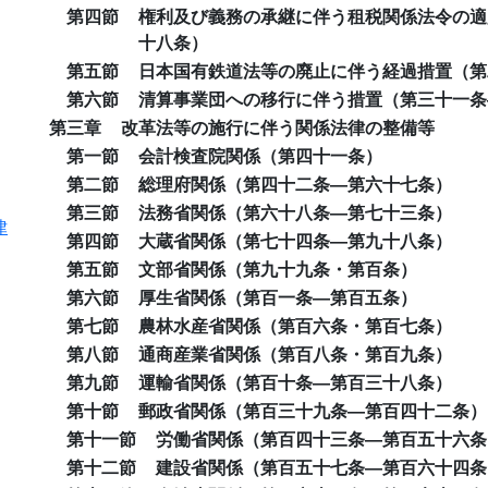
第四節
権利及び義務の承継に伴う租税関係法令の適
十八条）
第五節
日本国有鉄道法等の廃止に伴う経過措置（第
第六節
清算事業団への移行に伴う措置（第三十一条
第三章
改革法等の施行に伴う関係法律の整備等
第一節
会計検査院関係（第四十一条）
第二節
総理府関係（第四十二条―第六十七条）
第三節
法務省関係（第六十八条―第七十三条）
律
第四節
大蔵省関係（第七十四条―第九十八条）
第五節
文部省関係（第九十九条・第百条）
第六節
厚生省関係（第百一条―第百五条）
第七節
農林水産省関係（第百六条・第百七条）
第八節
通商産業省関係（第百八条・第百九条）
第九節
運輸省関係（第百十条―第百三十八条）
第十節
郵政省関係（第百三十九条―第百四十二条）
第十一節
労働省関係（第百四十三条―第百五十六条
第十二節
建設省関係（第百五十七条―第百六十四条