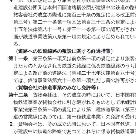
道建設公団又は本州四国連絡橋公団が建設中の鉄道の路
旅客会社の成立の際現に第百三十条の規定による改正前
第三号）第二十一条第一項又は第百三十三条の規定によ
十五年法律第八十一号）第三十一条第一項の認可がされ
画が鉄道事業法第八条第一項の規定により定められてい
る。
（道路への鉄道線路の敷設に関する経過措置）
第十一条
第三条第一項又は前条第一項の規定により旅客
けたものとみなされる鉄道の路線に係る鉄道線路のうち
定による改正前の道路法（昭和二十七年法律第百八十号
ては、鉄道事業法第六十一条第一項ただし書の許可がさ
（貨物会社の鉄道事業のみなし免許等）
第十二条
貨物会社は、その成立の時において、日本国有
物鉄道事業が貨物会社に引き継がれるものとして承継計
事業法第三条第一項の規定により第二種鉄道事業（第三
道の営業線にあつては、第一種鉄道事業）の免許を受け
２
貨物会社は、その成立の時において、日本国有鉄道、
が建設中の鉄道の路線であつてこれらに係る貨物鉄道事