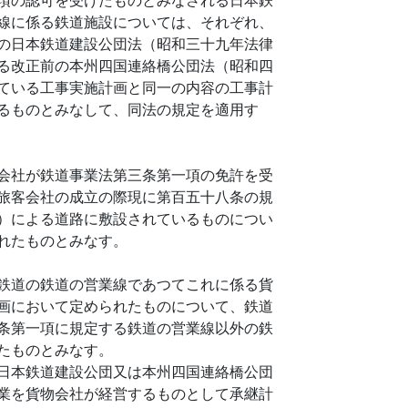
線に係る鉄道施設については、それぞれ、
の日本鉄道建設公団法（昭和三十九年法律
る改正前の本州四国連絡橋公団法（昭和四
ている工事実施計画と同一の内容の工事計
るものとみなして、同法の規定を適用す
会社が鉄道事業法第三条第一項の免許を受
旅客会社の成立の際現に第百五十八条の規
）による道路に敷設されているものについ
れたものとみなす。
鉄道の鉄道の営業線であつてこれに係る貨
画において定められたものについて、鉄道
条第一項に規定する鉄道の営業線以外の鉄
たものとみなす。
日本鉄道建設公団又は本州四国連絡橋公団
業を貨物会社が経営するものとして承継計