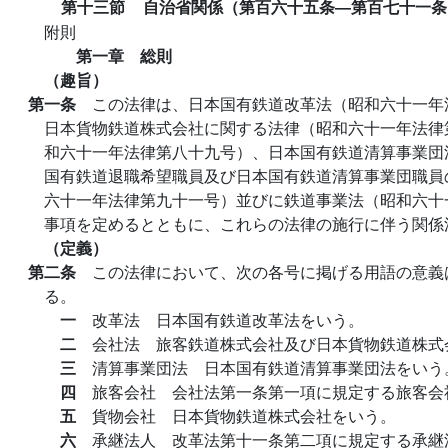
第十三節
自治省関係（第百六十五条―第百七十一条
附則
第一章 総則
（趣旨）
第一条
この法律は、日本国有鉄道改革法（昭和六十一年
日本貨物鉄道株式会社に関する法律（昭和六十一年法律
和六十一年法律第八十九号）、日本国有鉄道清算事業団
国有鉄道退職希望職員及び日本国有鉄道清算事業団職員
六十一年法律第九十一号）並びに鉄道事業法（昭和六十
事項を定めるとともに、これらの法律の施行に伴う関係
（定義）
第二条
この法律において、次の各号に掲げる用語の意義
る。
一
改革法 日本国有鉄道改革法をいう。
二
会社法 旅客鉄道株式会社及び日本貨物鉄道株式
三
清算事業団法 日本国有鉄道清算事業団法をいう
四
旅客会社 会社法第一条第一項に規定する旅客会
五
貨物会社 日本貨物鉄道株式会社をいう。
六
承継法人 改革法第十一条第二項に規定する承継