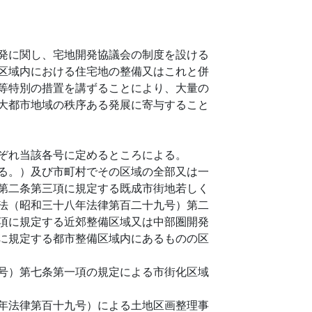
発に関し、宅地開発協議会の制度を設ける
区域内における住宅地の整備又はこれと併
等特別の措置を講ずることにより、大量の
大都市地域の秩序ある発展に寄与すること
ぞれ当該各号に定めるところによる。
る。）及び市町村でその区域の全部又は一
第二条第三項に規定する既成市街地若しく
法（昭和三十八年法律第百二十九号）第二
項に規定する近郊整備区域又は中部圏開発
に規定する都市整備区域内にあるものの区
号）第七条第一項の規定による市街化区域
年法律第百十九号）による土地区画整理事