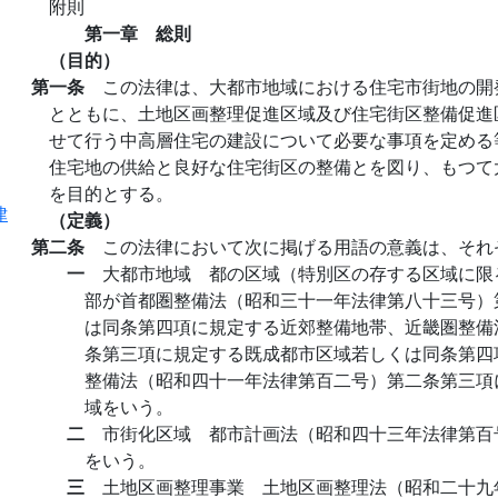
附則
第一章 総則
（目的）
第一条
この法律は、大都市地域における住宅市街地の開
とともに、土地区画整理促進区域及び住宅街区整備促進
せて行う中高層住宅の建設について必要な事項を定める
住宅地の供給と良好な住宅街区の整備とを図り、もつて
を目的とする。
律
（定義）
第二条
この法律において次に掲げる用語の意義は、それ
一
大都市地域 都の区域（特別区の存する区域に限
部が首都圏整備法（昭和三十一年法律第八十三号）
は同条第四項に規定する近郊整備地帯、近畿圏整備
条第三項に規定する既成都市区域若しくは同条第四
整備法（昭和四十一年法律第百二号）第二条第三項
域をいう。
二
市街化区域 都市計画法（昭和四十三年法律第百
をいう。
三
土地区画整理事業 土地区画整理法（昭和二十九