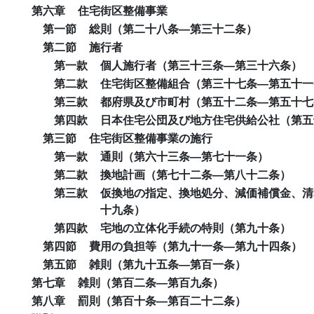
第六章
住宅街区整備事業
第一節
総則（第二十八条―第三十二条）
第二節
施行者
第一款
個人施行者（第三十三条―第三十六条）
第二款
住宅街区整備組合（第三十七条―第五十一
第三款
都府県及び市町村（第五十二条―第五十七
第四款
日本住宅公団及び地方住宅供給公社（第五
第三節
住宅街区整備事業の施行
第一款
通則（第六十三条―第七十一条）
第二款
換地計画（第七十二条―第八十二条）
第三款
仮換地の指定、換地処分、減価補償金、清
十九条）
第四款
宅地の立体化手続の特則（第九十条）
第四節
費用の負担等（第九十一条―第九十四条）
第五節
雑則（第九十五条―第百一条）
第七章
雑則（第百二条―第百九条）
第八章
罰則（第百十条―第百二十二条）