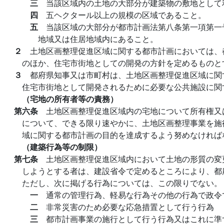
三
当該区域内の土地の大部分が建築物の敷地として
四
五ヘクタール以上の規模の区域であること。
五
当該区域の大部分が都市計画法第八条第一項第一
地域又は住居地域内にあること。
２
土地区画整理促進区域に関する都市計画においては、
のほか、住宅市街地としての開発の方針を定めるものと
３
都府県知事又は市町村は、土地区画整理促進区域に関
住宅市街地として開発されるために必要な公共施設に関
（宅地の所有者等の責務）
第六条
土地区画整理促進区域内の宅地について所有権又
について、できる限り速やかに、土地区画整理事業を施
域に関する都市計画の目的を達成するよう努めなければ
（建築行為等の制限）
第七条
土地区画整理促進区域内において土地の形質の変
しようとする者は、建設省令で定めるところにより、都
ただし、次に掲げる行為については、この限りでない。
一
通常の管理行為、軽易な行為その他の行為で政令
二
非常災害のため必要な応急措置として行う行為
三
都市計画事業の施行として行う行為又はこれに準