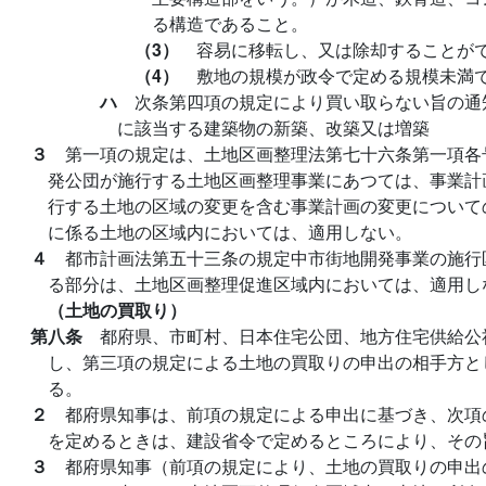
る構造であること。
（3）
容易に移転し、又は除却することが
（4）
敷地の規模が政令で定める規模未満
ハ
次条第四項の規定により買い取らない旨の通
に該当する建築物の新築、改築又は増築
３
第一項の規定は、土地区画整理法第七十六条第一項各
発公団が施行する土地区画整理事業にあつては、事業計
行する土地の区域の変更を含む事業計画の変更について
に係る土地の区域内においては、適用しない。
４
都市計画法第五十三条の規定中市街地開発事業の施行
る部分は、土地区画整理促進区域内においては、適用し
（土地の買取り）
第八条
都府県、市町村、日本住宅公団、地方住宅供給公
し、第三項の規定による土地の買取りの申出の相手方と
る。
２
都府県知事は、前項の規定による申出に基づき、次項
を定めるときは、建設省令で定めるところにより、その
３
都府県知事（前項の規定により、土地の買取りの申出