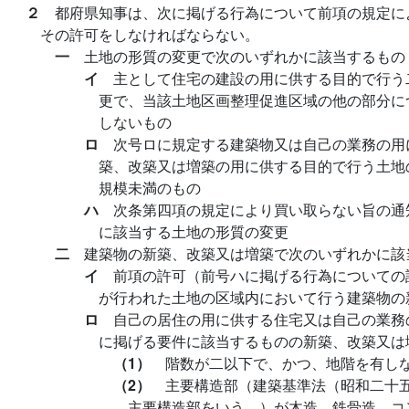
２
都府県知事は、次に掲げる行為について前項の規定に
その許可をしなければならない。
一
土地の形質の変更で次のいずれかに該当するもの
イ
主として住宅の建設の用に供する目的で行う
更で、当該土地区画整理促進区域の他の部分に
しないもの
ロ
次号ロに規定する建築物又は自己の業務の用
築、改築又は増築の用に供する目的で行う土地
規模未満のもの
ハ
次条第四項の規定により買い取らない旨の通
に該当する土地の形質の変更
二
建築物の新築、改築又は増築で次のいずれかに該
イ
前項の許可（前号ハに掲げる行為についての
が行われた土地の区域内において行う建築物の
ロ
自己の居住の用に供する住宅又は自己の業務
に掲げる要件に該当するものの新築、改築又は
（1）
階数が二以下で、かつ、地階を有し
（2）
主要構造部（建築基準法（昭和二十
主要構造部をいう。）が木造、鉄骨造、コ