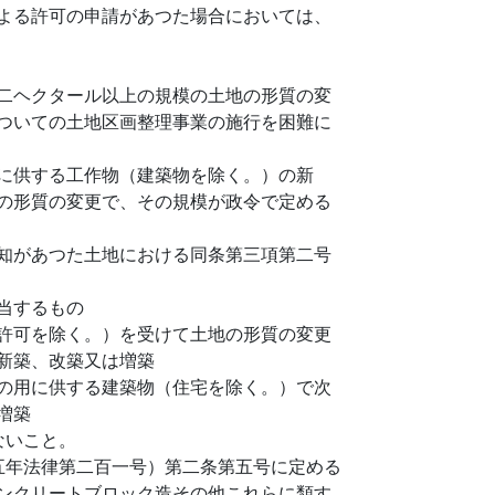
よる許可の申請があつた場合においては、
二ヘクタール以上の規模の土地の形質の変
ついての土地区画整理事業の施行を困難に
に供する工作物（建築物を除く。）の新
の形質の変更で、その規模が政令で定める
知があつた土地における同条第三項第二号
当するもの
許可を除く。）を受けて土地の形質の変更
新築、改築又は増築
の用に供する建築物（住宅を除く。）で次
増築
ないこと。
五年法律第二百一号）第二条第五号に定める
ンクリートブロック造その他これらに類す