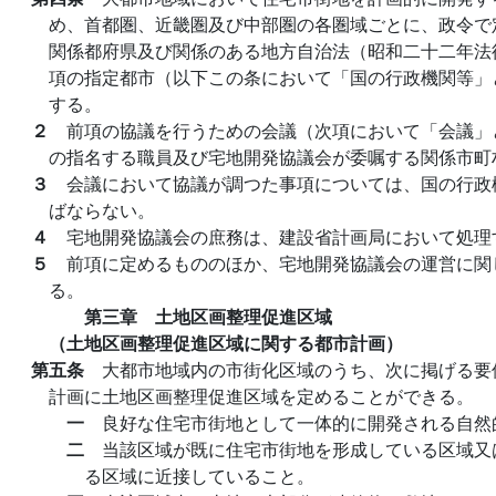
め、首都圏、近畿圏及び中部圏の各圏域ごとに、政令で
関係都府県及び関係のある地方自治法（昭和二十二年法
項の指定都市（以下この条において「国の行政機関等」
する。
２
前項の協議を行うための会議（次項において「会議」
の指名する職員及び宅地開発協議会が委嘱する関係市町
３
会議において協議が調つた事項については、国の行政
ばならない。
４
宅地開発協議会の庶務は、建設省計画局において処理
５
前項に定めるもののほか、宅地開発協議会の運営に関
る。
第三章 土地区画整理促進区域
（土地区画整理促進区域に関する都市計画）
第五条
大都市地域内の市街化区域のうち、次に掲げる要
計画に土地区画整理促進区域を定めることができる。
一
良好な住宅市街地として一体的に開発される自然
二
当該区域が既に住宅市街地を形成している区域又
る区域に近接していること。