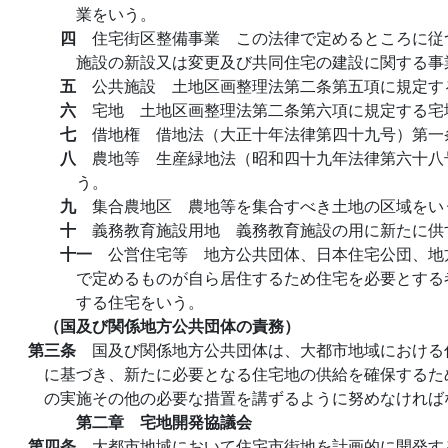
業をいう。
四
住宅街区整備事業 この法律で定めるところに従
施設の新設又は変更及び共同住宅の建設に関する事
五
公共施設 土地区画整理法第二条第五項に規定す
六
宅地 土地区画整理法第二条第六項に規定する宅
七
借地権 借地法（大正十年法律第四十九号）第一
八
農地等 生産緑地法（昭和四十九年法律第六十八
う。
九
集合農地区 農地等を集合すべき土地の区域をい
十
義務教育施設用地 義務教育施設の用に新たに供
十一
公営住宅等 地方公共団体、日本住宅公団、地
で定めるものが自ら居住するため住宅を必要とする
する住宅をいう。
（国及び関係地方公共団体の責務）
第三条
国及び関係地方公共団体は、大都市地域における
に基づき、新たに必要となる住宅地の供給を確保するた
の実施その他の必要な措置を講ずるように努めなければ
第二章 宅地開発協議会
第四条
大都市地域において住宅市街地を計画的に開発す