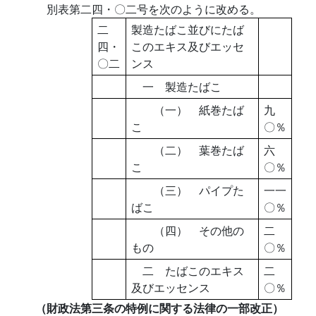
別表第二四・〇二号を次のように改める。
二
製造たばこ並びにたば
四・
このエキス及びエッセ
〇二
ンス
一 製造たばこ
（一） 紙巻たば
九
こ
〇％
（二） 葉巻たば
六
こ
〇％
（三） パイプた
一一
ばこ
〇％
（四） その他の
二
もの
〇％
二 たばこのエキス
二
及びエッセンス
〇％
（財政法第三条の特例に関する法律の一部改正）