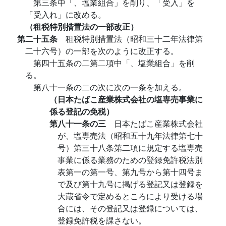
第三条中「、塩業組合」を削り、「受入」を
「受入れ」に改める。
（租税特別措置法の一部改正）
第二十五条
租税特別措置法（昭和三十二年法律第
二十六号）の一部を次のように改正する。
第四十五条の二第二項中「、塩業組合」を削
る。
第八十一条の二の次に次の一条を加える。
（日本たばこ産業株式会社の塩専売事業に
係る登記の免税）
第八十一条の三
日本たばこ産業株式会社
が、塩専売法（昭和五十九年法律第七十
号）第三十八条第二項に規定する塩専売
事業に係る業務のための登録免許税法別
表第一の第一号、第九号から第十四号ま
で及び第十九号に掲げる登記又は登録を
大蔵省令で定めるところにより受ける場
合には、その登記又は登録については、
登録免許税を課さない。