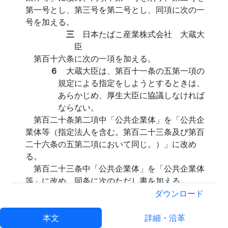
第一号とし、第三号を第二号とし、同項に次の一
号を加える。
三
日本たばこ産業株式会社 大蔵大
臣
第百十六条に次の一項を加える。
６
大蔵大臣は、第百十一条の五第一項の
規定による指定をしようとするときは、
あらかじめ、厚生大臣に協議しなければ
ならない。
第百二十条第二項中「公共企業体」を「公共企
業体等（指定法人を含む。第百二十三条及び第百
二十六条の五第二項において同じ。）」に改め
る。
第百二十三条中「公共企業体」を「公共企業体
等」に改め、同条に次のただし書を加える。
ただし、日本たばこ産業共済組合の船員
ダウンロード
組合員に係る国庫の負担に相当する費用に
ついては、国が負担する。
本文
詳細・沿革