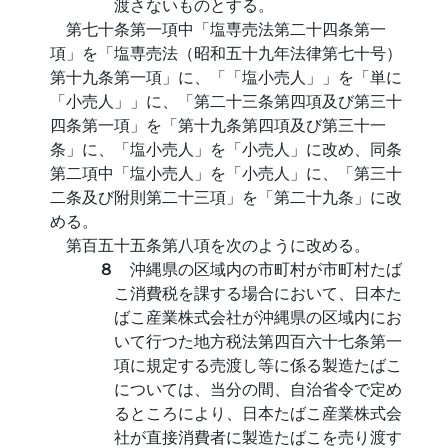
渡さないものとする。
第七十条第一項中「塩専売法第二十四条第一
項」を「塩専売法（昭和五十九年法律第七十号）
第十九条第一項」に、「「塩小売人」」を「単に
「小売人」」に、「第二十三条第四項及び第三十
四条第一項」を「第十九条第四項及び第三十一
条」に、「塩小売人」を「小売人」に改め、同条
第二項中「塩小売人」を「小売人」に、「第三十
二条及び附則第二十三項」を「第二十九条」に改
める。
第百五十五条第八項を次のように改める。
８
沖縄県の区域内の市町村が市町村たば
こ消費税を課する場合において、日本た
ばこ産業株式会社が沖縄県の区域内にお
いて行つた地方税法第四百六十七条第一
項に規定する売渡し等に係る製造たばこ
については、当分の間、自治省令で定め
るところにより、日本たばこ産業株式会
社が直接消費者に製造たばこを売り渡す