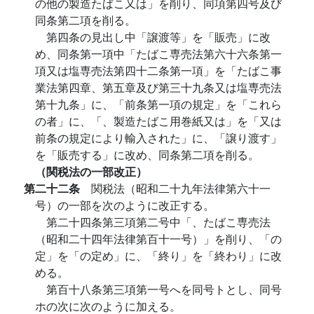
の他の製造たばこ又は」を削り、同項第四号及び
同条第二項を削る。
第四条の見出し中「譲渡等」を「販売」に改
め、同条第一項中「たばこ専売法第六十六条第一
項又は塩専売法第四十二条第一項」を「たばこ事
業法第四章、第五章及び第三十九条又は塩専売法
第十九条」に、「前条第一項の規定」を「これら
の者」に、「、製造たばこ用巻紙又は」を「又は
前条の規定により輸入された」に、「譲り渡す」
を「販売する」に改め、同条第二項を削る。
（関税法の一部改正）
第二十二条
関税法（昭和二十九年法律第六十一
号）の一部を次のように改正する。
第二十四条第三項第二号中「、たばこ専売法
（昭和二十四年法律第百十一号）」を削り、「の
定」を「の定め」に、「終り」を「終わり」に改
める。
第百十八条第三項第一号へを同号トとし、同号
ホの次に次のように加える。