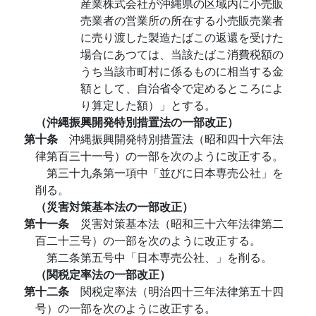
産業株式会社が沖縄県の区域内に小売販
売業者の営業所の所在する小売販売業者
に売り渡した製造たばこの返還を受けた
場合にあつては、当該たばこ消費税額の
うち当該市町村に係るものに相当する金
額として、自治省令で定めるところによ
り算定した額）」とする。
（沖縄振興開発特別措置法の一部改正）
第十条
沖縄振興開発特別措置法（昭和四十六年法
律第百三十一号）の一部を次のように改正する。
第三十九条第一項中「並びに日本専売公社」を
削る。
（災害対策基本法の一部改正）
第十一条
災害対策基本法（昭和三十六年法律第二
百二十三号）の一部を次のように改正する。
第二条第五号中「日本専売公社、」を削る。
（関税定率法の一部改正）
第十二条
関税定率法（明治四十三年法律第五十四
号）の一部を次のように改正する。