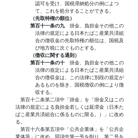
認可を受け、国税滞納処分の例によつ
て、これを処分することができる。
（先取特権の順位）
第百十一条の九
掛金、負担金その他この
法律の規定による日本たばこ産業共済組
合の徴収金の先取特権の順位は、国税及
び地方税に次ぐものとする。
（徴収に関する通則）
第百十一条の十
掛金、負担金その他この
法律の規定による日本たばこ産業共済組
合の徴収金は、この法律に別段の規定が
あるものを除き、国税徴収の例により徴
収する。
第百十二条第二項中「掛金」を「掛金又はこの
法律の規定による負担金若しくは延滞金（日本た
ばこ産業共済組合に係るものに限る。）」に改め
る。
第百十六条第五項中「公共企業体」を「公共企
業体等」に改め、同項中第一号を削り、第二号を