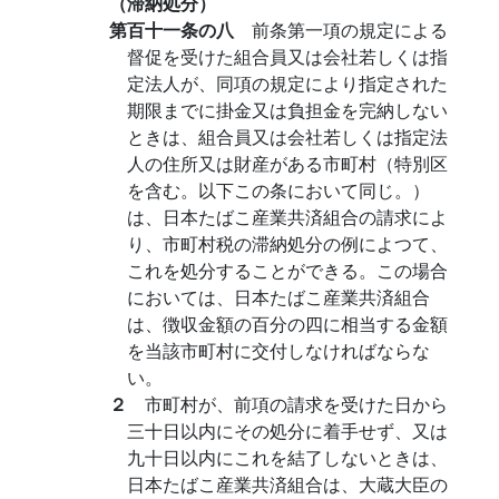
（滞納処分）
第百十一条の八
前条第一項の規定による
督促を受けた組合員又は会社若しくは指
定法人が、同項の規定により指定された
期限までに掛金又は負担金を完納しない
ときは、組合員又は会社若しくは指定法
人の住所又は財産がある市町村（特別区
を含む。以下この条において同じ。）
は、日本たばこ産業共済組合の請求によ
り、市町村税の滞納処分の例によつて、
これを処分することができる。この場合
においては、日本たばこ産業共済組合
は、徴収金額の百分の四に相当する金額
を当該市町村に交付しなければならな
い。
２
市町村が、前項の請求を受けた日から
三十日以内にその処分に着手せず、又は
九十日以内にこれを結了しないときは、
日本たばこ産業共済組合は、大蔵大臣の