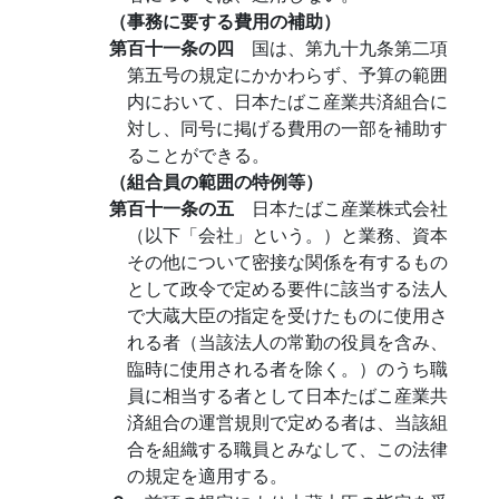
（事務に要する費用の補助）
第百十一条の四
国は、第九十九条第二項
第五号の規定にかかわらず、予算の範囲
内において、日本たばこ産業共済組合に
対し、同号に掲げる費用の一部を補助す
ることができる。
（組合員の範囲の特例等）
第百十一条の五
日本たばこ産業株式会社
（以下「会社」という。）と業務、資本
その他について密接な関係を有するもの
として政令で定める要件に該当する法人
で大蔵大臣の指定を受けたものに使用さ
れる者（当該法人の常勤の役員を含み、
臨時に使用される者を除く。）のうち職
員に相当する者として日本たばこ産業共
済組合の運営規則で定める者は、当該組
合を組織する職員とみなして、この法律
の規定を適用する。