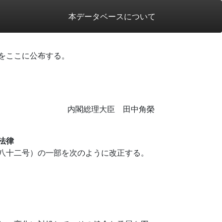
本データベースについて
をここに公布する。
内閣総理大臣 田中角榮
法律
八十二号）の一部を次のように改正する。