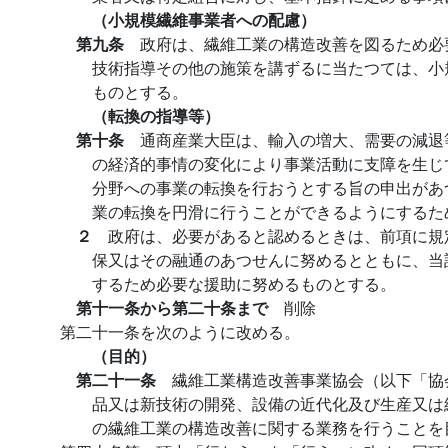
（小規模繊維事業者への配慮）
第九条
政府は、繊維工業の構造改善を図るため必
技術指導その他の施策を講ずるに当たつては、小
ものとする。
（転換の指導等）
第十条
通商産業大臣は、輸入の増大、需要の減退
の経済的事情の変化により事業活動に支障を生じ
分野への事業の転換を行おうとする旨の申出があ
業の転換を円滑に行うことができるようにするた
２
政府は、必要があると認めるときは、前項に規
保又はその融通のあつせんに努めるとともに、当
するため必要な援助に努めるものとする。
第十一条から第二十条まで
削除
第二十一条を次のように改める。
（目的）
第二十一条
繊維工業構造改善事業協会（以下「協
品又は新技術の開発、設備の近代化及び生産又は
の繊維工業の構造改善に関する業務を行うことを