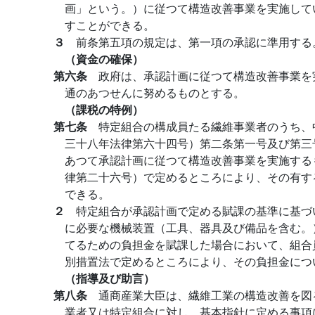
画」という。）に従つて構造改善事業を実施して
すことができる。
３
前条第五項の規定は、第一項の承認に準用する
（資金の確保）
第六条
政府は、承認計画に従つて構造改善事業を
通のあつせんに努めるものとする。
（課税の特例）
第七条
特定組合の構成員たる繊維事業者のうち、
三十八年法律第六十四号）第二条第一号及び第三
あつて承認計画に従つて構造改善事業を実施する
律第二十六号）で定めるところにより、その有す
できる。
２
特定組合が承認計画で定める賦課の基準に基づ
に必要な機械装置（工具、器具及び備品を含む。
てるための負担金を賦課した場合において、組合
別措置法で定めるところにより、その負担金につ
（指導及び助言）
第八条
通商産業大臣は、繊維工業の構造改善を図
業者又は特定組合に対し、基本指針に定める事項