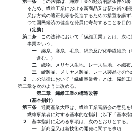
第一条
この法律は、繊維工業の経済的諸条件の著
るため、繊維工業における新商品又は新技術の開
又は方式の適正化等を促進するための措置を講ず
つて国民経済の健全な発展に寄与することを目的
（定義）
第二条
この法律において「繊維工業」とは、次に
事業をいう。
一
綿糸、麻糸、毛糸、絹糸及び化学繊維糸（
含む。）
二
織物、メリヤス生地、レース生地、不織布
三
縫製品、メリヤス製品、レース製品その他
２
この法律において「繊維事業者」とは、繊維工
第二章を次のように改める。
第二章 繊維工業の構造改善
（基本指針）
第三条
通商産業大臣は、繊維工業審議会の意見を
繊維事業者に対する基本的な指針（以下「基本指
２
基本指針に定める事項は、次のとおりとする。
一
新商品又は新技術の開発に関する事項