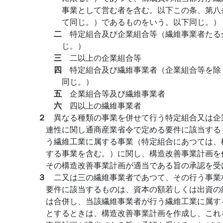
事業として営む者を含む。以下この条、第八
て同じ。）であるものをいう。以下同じ。）
二
特定組合及び企業組合等（繊維事業者たる
じ。）
三
二以上の企業組合等
四
特定組合及び繊維事業者（企業組合等を除
同じ。）
五
企業組合等及び繊維事業者
六
四以上の繊維事業者
２
異なる種類の事業を併せて行う特定組合又は企
連性に関し通商産業省令で定める要件に該当する
う繊維工業に属する事業（特定組合にあつては、
する事業を含む。）に関し、構造改善事業計画を
その構造改善事業計画が適当である旨の承認を受
３
二又は三の繊維事業者であつて、その行う事業
要件に該当するものは、資本の額若しくは出資の
は合併し、当該繊維事業者が行う繊維工業に属す
とするときは、構造改善事業計画を作成し、これ