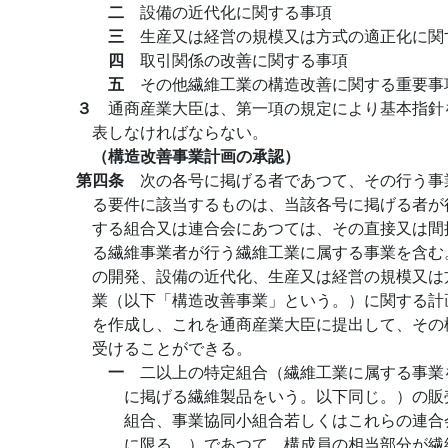
二
設備の近代化に関する事項
三
生産又は経営の規模又は方式の適正化に関
四
取引関係の改善に関する事項
五
その他繊維工業の構造改善に関する重要事
３
通商産業大臣は、第一項の規定により基本指針
表しなければならない。
（構造改善事業計画の承認）
第四条
次の各号に掲げる者であつて、その行う事
る要件に該当するものは、当該各号に掲げる者が
する組合又は連合会にあつては、その直接又は間
る繊維事業者が行う繊維工業に属する事業を含む
の開発、設備の近代化、生産又は経営の規模又は
業（以下「構造改善事業」という。）に関する計
を作成し、これを通商産業大臣に提出して、その
受けることができる。
一
二以上の特定組合（繊維工業に属する事業
に掲げる繊維製品をいう。以下同じ。）の販
組合、事業協同小組合若しくはこれらの連合
に限る。）であつて、構成員の相当部分が繊