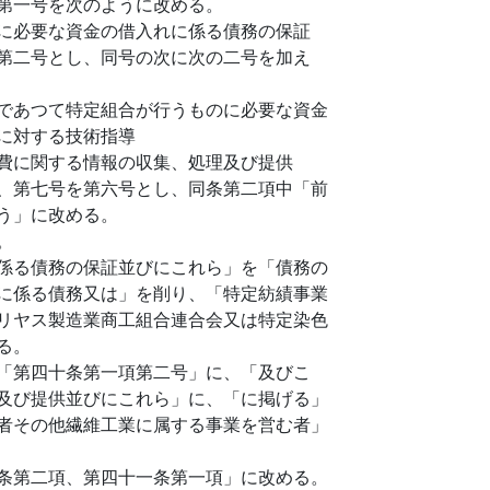
第一号を次のように改める。
に必要な資金の借入れに係る債務の保証
第二号とし、同号の次に次の二号を加え
であつて特定組合が行うものに必要な資金
に対する技術指導
費に関する情報の収集、処理及び提供
、第七号を第六号とし、同条第二項中「前
う」に改める。
。
係る債務の保証並びにこれら」を「債務の
に係る債務又は」を削り、「特定紡績事業
リヤス製造業商工組合連合会又は特定染色
る。
「第四十条第一項第二号」に、「及びこ
及び提供並びにこれら」に、「に掲げる」
者その他繊維工業に属する事業を営む者」
条第二項、第四十一条第一項」に改める。