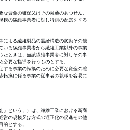
要な資金の確保又はその融通のあつせん、
規模の繊維事業者に対し特別の配慮をする
等による繊維製品の需給構造の変動その他
ている繊維事業者から繊維工業以外の事業
つたときは、当該繊維事業者に対しその事
め必要な指導を行うものとする。
定する事業の転換のために必要な資金の確
該転換に係る事業の従事者の就職を容易に
会」という。）は、繊維工業における新商
経営の規模又は方式の適正化の促進その他
目的とする。