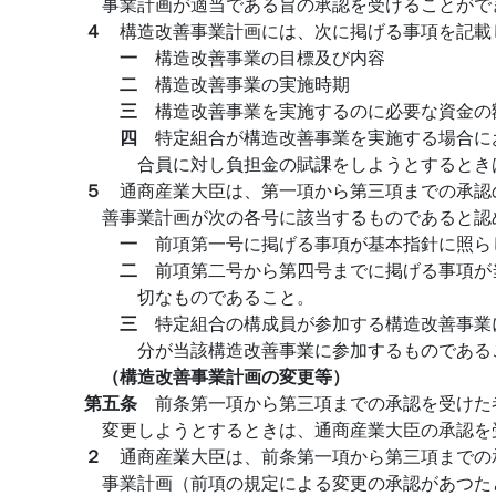
事業計画が適当である旨の承認を受けることがで
４
構造改善事業計画には、次に掲げる事項を記載
一
構造改善事業の目標及び内容
二
構造改善事業の実施時期
三
構造改善事業を実施するのに必要な資金の
四
特定組合が構造改善事業を実施する場合に
合員に対し負担金の賦課をしようとするとき
５
通商産業大臣は、第一項から第三項までの承認
善事業計画が次の各号に該当するものであると認
一
前項第一号に掲げる事項が基本指針に照ら
二
前項第二号から第四号までに掲げる事項が
切なものであること。
三
特定組合の構成員が参加する構造改善事業
分が当該構造改善事業に参加するものである
（構造改善事業計画の変更等）
第五条
前条第一項から第三項までの承認を受けた
変更しようとするときは、通商産業大臣の承認を
２
通商産業大臣は、前条第一項から第三項までの
事業計画（前項の規定による変更の承認があつた