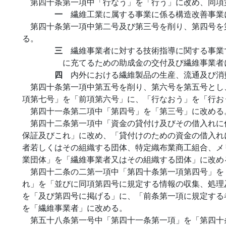
第四十条第一項中「行なう」を「行う」に改め、同項
一
繊維工業に属する事業に係る構造改善事業
第四十条第一項中第二号及び第三号を削り、第四号を
る。
三
繊維事業者に対する技術指導に関する事業
に充てるための助成金の交付及び繊維事業者
四
内外における繊維製品の生産、流通及び消
第四十条第一項中第五号を削り、第六号を第五号とし
項第七号」を「前項第六号」に、「行なおう」を「行お
第四十一条第二項中「第四号」を「第三号」に改める
第四十二条第一項中「資金の貸付け及びその借入れに
保証及びこれ」に改め、「貸付けのための資金の借入れ
者若しくはその組織する団体、特定織布業商工組合、メ
業団体」を「繊維事業者又はその組織する団体」に改め
第四十二条の二第一項中「第四十条第一項第四号」を
れ」を「並びに同項第四号に規定する情報の収集、処理
を「及び第四号に掲げる」に、「前条第一項に規定する
を「繊維事業者」に改める。
第五十八条第一号中「第四十一条第一項」を「第四十