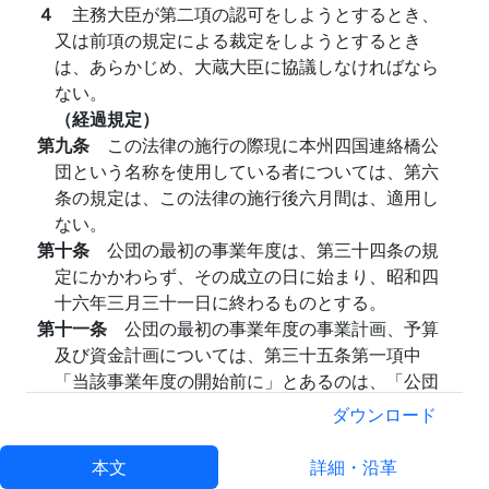
４
主務大臣が第二項の認可をしようとするとき、
又は前項の規定による裁定をしようとするとき
は、あらかじめ、大蔵大臣に協議しなければなら
ない。
（経過規定）
第九条
この法律の施行の際現に本州四国連絡橋公
団という名称を使用している者については、第六
条の規定は、この法律の施行後六月間は、適用し
ない。
第十条
公団の最初の事業年度は、第三十四条の規
定にかかわらず、その成立の日に始まり、昭和四
十六年三月三十一日に終わるものとする。
第十一条
公団の最初の事業年度の事業計画、予算
及び資金計画については、第三十五条第一項中
「当該事業年度の開始前に」とあるのは、「公団
の成立後遅滞なく」とする。
ダウンロード
第十二条
公団の成立の際現に日本道路公団の職員
として在職する者であつて、国家公務員共済組合
本文
詳細・沿革
法（昭和三十三年法律第百二十八号）第百二十四