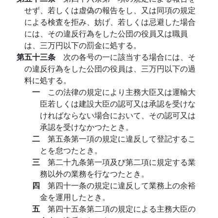
せず、若しくは虚偽の報告をし、又は同項の規定
による検査を拒み、妨げ、若しくは忌避した場合
には、その違反行為をした公団の役員又は職員
は、三万円以下の罰金に処する。
第五十三条
次の各号の一に該当する場合には、そ
の違反行為をした公団の役員は、三万円以下の過
料に処する。
一
この法律の規定により主務大臣又は運輸大
臣若しくは建設大臣の認可又は承認を受けな
ければならない場合において、その認可又は
承認を受けなかつたとき。
二
第五条第一項の規定に違反して登記するこ
とを怠つたとき。
三
第二十九条第一項及び第二項に規定する業
務以外の業務を行なつたとき。
四
第四十一条の規定に違反して業務上の余裕
金を運用したとき。
五
第四十五条第二項の規定による主務大臣の