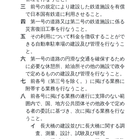
三
前号の規定により建設した鉄道施設を有償
で日本国有鉄道に利用させること。
四
第一号の道路又は第二号の鉄道施設に係る
災害復旧工事を行なうこと。
五
その利用について料金を徴収することがで
きる自動車駐車場の建設及び管理を行なうこ
と。
六
第一号の道路の円滑な交通を確保するため
に必要な休憩所、給油所その他の施設で政令
で定めるものの建設及び管理を行なうこと。
七
前各号（第三号を除く。）に掲げる業務に
附帯する業務を行なうこと。
八
前各号に掲げる業務の遂行に支障のない範
囲内で、国、地方公共団体その他政令で定め
る者の委託に基づき、次に掲げる業務を行な
うこと。
イ
長大橋の建設並びに長大橋に関する調
査、測量、設計、試験及び研究