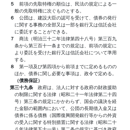
５
前項の先取特権の順位は、民法の規定による一
般の先取特権に次ぐものとする。
６
公団は、建設大臣の認可を受けて、債券の発行
に関する事務の全部又は一部を銀行又は信託会社
に委託することができる。
７
商法（明治三十二年法律第四十八号）第三百九
条から第三百十一条までの規定は、前項の規定に
より委託を受けた銀行又は信託会社について準用
する。
８
第一項及び第四項から前項までに定めるものの
ほか、債券に関し必要な事項は、政令で定める。
（債務保証）
第三十九条
政府は、法人に対する政府の財政援助
の制限に関する法律（昭和二十一年法律第二十四
号）第三条の規定にかかわらず、国会の議決を経
た金額の範囲内において、公団の長期借入金又は
債券に係る債務（国際復興開発銀行等からの外資
の受入に関する特別措置に関する法律（昭和二十
八年法律第五十一号）第二条の規定に基づき政府