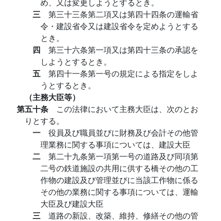
め、又は変更しようとするとき。
三
第三十三条第二項又は第四十四条の運輸省
令・建設省令又は建設省令を定めようとする
とき。
四
第三十六条第一項又は第四十三条の承認を
しようとするとき。
五
第四十一条第一号の規定による指定をしよ
うとするとき。
（主務大臣等）
第五十条
この法律において主務大臣は、次のとお
りとする。
一
役員及び職員並びに財務及び会計その他管
理業務に関する事項については、建設大臣
二
第二十九条第一項第一号の道路及び同項第
二号の鉄道施設の共用に供する橋その他の工
作物の建設及び管理並びに当該工作物に係る
その他の業務に関する事項については、運輸
大臣及び建設大臣
三
道路の新設、改築、維持、修繕その他の管