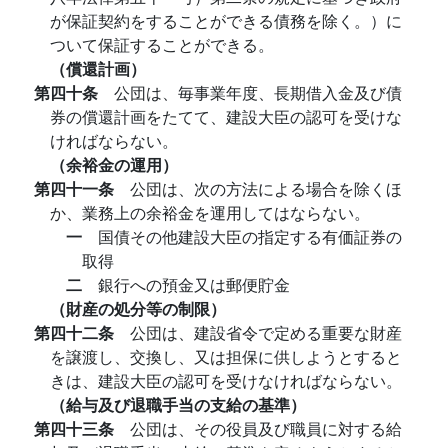
が保証契約をすることができる債務を除く。）に
ついて保証することができる。
（償還計画）
第四十条
公団は、毎事業年度、長期借入金及び債
券の償還計画をたてて、建設大臣の認可を受けな
ければならない。
（余裕金の運用）
第四十一条
公団は、次の方法による場合を除くほ
か、業務上の余裕金を運用してはならない。
一
国債その他建設大臣の指定する有価証券の
取得
二
銀行への預金又は郵便貯金
（財産の処分等の制限）
第四十二条
公団は、建設省令で定める重要な財産
を譲渡し、交換し、又は担保に供しようとすると
きは、建設大臣の認可を受けなければならない。
（給与及び退職手当の支給の基準）
第四十三条
公団は、その役員及び職員に対する給