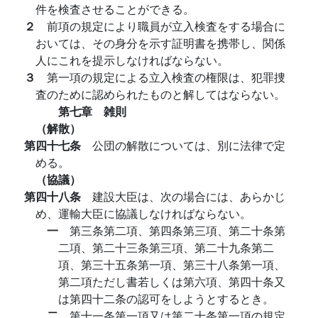
件を検査させることができる。
２
前項の規定により職員が立入検査をする場合に
おいては、その身分を示す証明書を携帯し、関係
人にこれを提示しなければならない。
３
第一項の規定による立入検査の権限は、犯罪捜
査のために認められたものと解してはならない。
第七章 雑則
（解散）
第四十七条
公団の解散については、別に法律で定
める。
（協議）
第四十八条
建設大臣は、次の場合には、あらかじ
め、運輸大臣に協議しなければならない。
一
第三条第二項、第四条第三項、第二十条第
二項、第二十三条第三項、第二十九条第二
項、第三十五条第一項、第三十八条第一項、
第二項ただし書若しくは第六項、第四十条又
は第四十二条の認可をしようとするとき。
二
第十一条第一項又は第二十条第一項の規定