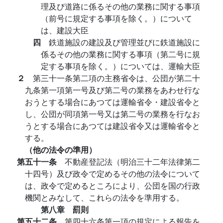
理及び道路に係るその他の業務に関する事項
（前号に規定する事項を除く。）について
は、建設大臣
四
鉄道施設の建設及び管理並びに鉄道施設に
係るその他の業務に関する事項（第二号に規
定する事項を除く。）については、運輸大臣
２
第三十一条第二項の主務省令は、公団が第二十
九条第一項第一号及び第二号の業務をあわせ行な
おうとする場合にあつては運輸省令・建設省令と
し、公団が同項第一号又は第二号の業務を行なお
うとする場合にあつては建設省令又は運輸省令と
する。
（他の法令の準用）
第五十一条
不動産登記法（明治三十二年法律第二
十四号）及び政令で定めるその他の法令について
は、政令で定めるところにより、公団を国の行政
機関とみなして、これらの法令を準用する。
第八章 罰則
第五十二条
第四十六条第一項の規定による報告を