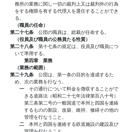
務所の業務に関し一切の裁判上又は裁判外の行為
をする権限を有する代理人を選任することができ
る。
（職員の任命）
第二十七条
公団の職員は、総裁が任命する。
（役員及び職員の公務員たる性質）
第二十八条
第十七条の規定は、役員及び職員につ
いて準用する。
第四章 業務
（業務の範囲）
第二十九条
公団は、第一条の目的を達成するた
め、次の業務を行なう。
一
その通行について料金を徴収することがで
きる道路法（昭和二十七年法律第百八十号）
第三条第二号の一般国道で本州と四国を連絡
するものの新設、改築、維持、修繕その他の
管理を行なうこと。
二
本州と四国を連絡する鉄道施設の建設及び
管理を行なうこと。