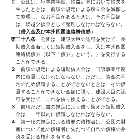
２
公団は、毎事業年度、損益計算において損失を
生じたときは、前項の規定による積立金を減額し
て整理し、なお不足があるときは、その不足額
は、繰越欠損金として整理しなければならない。
（借入金及び本州四国連絡橋債券）
第三十八条
公団は、建設大臣の認可を受けて、長
期借入金若しくは短期借入金をし、又は本州四国
連絡橋債券（以下「債券」という。）を発行する
ことができる。
２
前項の規定による短期借入金は、当該事業年度
内に償還しなければならない。ただし、資金の不
足のため償還することができないときは、その償
還することができない金額に限り、建設大臣の認
可を受けて、これを借り換えることができる。
３
前項ただし書の規定により借り換えた短期借入
金は、一年以内に償還しなければならない。
４
第一項の規定による債券の債権者は、公団の財
産について他の債権者に先だつて自己の債権の弁
済を受ける権利を有する。