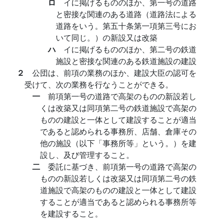
ロ
イに掲げるもののほか、第一号の道路
と密接な関連のある道路（道路法による
道路をいう。第五十条第一項第三号にお
いて同じ。）の新設又は改築
ハ
イに掲げるもののほか、第二号の鉄道
施設と密接な関連のある鉄道施設の建設
２
公団は、前項の業務のほか、建設大臣の認可を
受けて、次の業務を行なうことができる。
一
前項第一号の道路で高架のものの新設若し
くは改築又は同項第二号の鉄道施設で高架の
ものの建設と一体として建設することが適当
であると認められる事務所、店舗、倉庫その
他の施設（以下「事務所等」という。）を建
設し、及び管理すること。
二
委託に基づき、前項第一号の道路で高架の
ものの新設若しくは改築又は同項第二号の鉄
道施設で高架のものの建設と一体として建設
することが適当であると認められる事務所等
を建設すること。