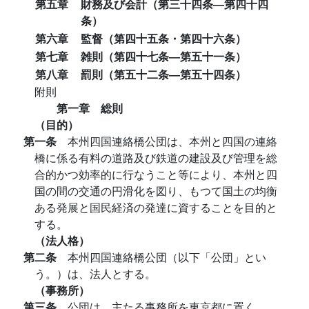
第五章
財務及び会計（第三十四条―第四十四
条）
第六章
監督（第四十五条・第四十六条）
第七章
雑則（第四十七条―第五十一条）
第八章
罰則（第五十二条―第五十四条）
附則
第一章 総則
（目的）
第一条
本州四国連絡橋公団は、本州と四国の連絡
橋に係る有料の道路及び鉄道の建設及び管理を総
合的かつ効率的に行なうこと等により、本州と四
国の間の交通の円滑化を図り、もつて国土の均衡
ある発展と国民経済の発達に資することを目的と
する。
（法人格）
第二条
本州四国連絡橋公団（以下「公団」とい
う。）は、法人とする。
（事務所）
第三条
公団は、主たる事務所を東京都に置く。