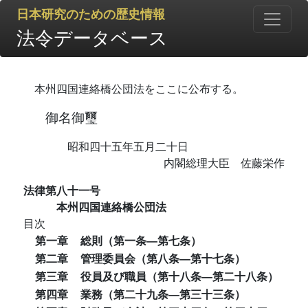
日本研究のための歴史情報
法令データベース
本州四国連絡橋公団法をここに公布する。
御名御璽
昭和四十五年五月二十日
内閣総理大臣 佐藤栄作
法律第八十一号
本州四国連絡橋公団法
目次
第一章
総則（第一条―第七条）
第二章
管理委員会（第八条―第十七条）
第三章
役員及び職員（第十八条―第二十八条）
第四章
業務（第二十九条―第三十三条）