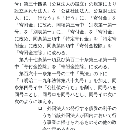
号）第三十四条（公益法人の設立）の規定により
設立された法人」を「公益社団法人、公益財団法
人」に、「行なう」を「行う」に、「寄付金」を
「寄附金」に改め、同項第三号中「別表第一第一
号」を「別表第一」に、「寄付金」を「寄附金」
に改め、同条第三項中「特定寄付金」を「特定寄
附金」に改め、同条第四項中「寄付金控除」を
「寄附金控除」に改める。
第八十七条第一項及び第百二十条第三項第一号
中「寄付金控除」を「寄附金控除」に改める。
第百六十一条第一号の二中「民法」の下に
「（明治二十九年法律第八十九号）」を加え、同
条第四号イ中「公社債のうち」を削り、同号ハを
同号ニとし、同号ロを同号ハとし、同号イの次に
次のように加える。
ロ
外国法人の発行する債券の利子の
うち当該外国法人が国内において行
う事業に帰せられるものその他の政
令で定めるもの