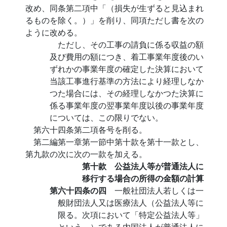
改め、同条第二項中「（損失が生ずると見込まれ
るものを除く。）」を削り、同項ただし書を次の
ように改める。
ただし、その工事の請負に係る収益の額
及び費用の額につき、着工事業年度後のい
ずれかの事業年度の確定した決算において
当該工事進行基準の方法により経理しなか
つた場合には、その経理しなかつた決算に
係る事業年度の翌事業年度以後の事業年度
については、この限りでない。
第六十四条第二項各号を削る。
第二編第一章第一節中第十款を第十一款とし、
第九款の次に次の一款を加える。
第十款 公益法人等が普通法人に
移行する場合の所得の金額の計算
第六十四条の四
一般社団法人若しくは一
般財団法人又は医療法人（公益法人等に
限る。次項において「特定公益法人等」
という。）である内国法人が普通法人に