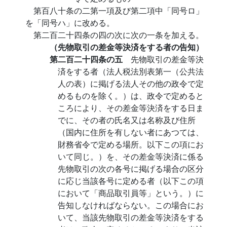
第百八十条の二第一項及び第二項中「同号ロ」
を「同号ハ」に改める。
第二百二十四条の四の次に次の一条を加える。
（先物取引の差金等決済をする者の告知）
第二百二十四条の五
先物取引の差金等決
済をする者（法人税法別表第一（公共法
人の表）に掲げる法人その他の政令で定
めるものを除く。）は、政令で定めると
ころにより、その差金等決済をする日ま
でに、その者の氏名又は名称及び住所
（国内に住所を有しない者にあつては、
財務省令で定める場所。以下この項にお
いて同じ。）を、その差金等決済に係る
先物取引の次の各号に掲げる場合の区分
に応じ当該各号に定める者（以下この項
において「商品取引員等」という。）に
告知しなければならない。この場合にお
いて、当該先物取引の差金等決済をする