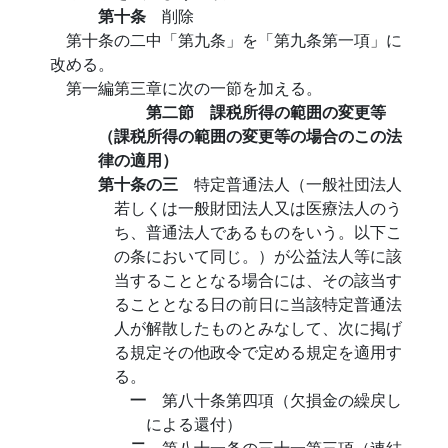
第十条
削除
第十条の二中「第九条」を「第九条第一項」に
改める。
第一編第三章に次の一節を加える。
第二節 課税所得の範囲の変更等
（課税所得の範囲の変更等の場合のこの法
律の適用）
第十条の三
特定普通法人（一般社団法人
若しくは一般財団法人又は医療法人のう
ち、普通法人であるものをいう。以下こ
の条において同じ。）が公益法人等に該
当することとなる場合には、その該当す
ることとなる日の前日に当該特定普通法
人が解散したものとみなして、次に掲げ
る規定その他政令で定める規定を適用す
る。
一
第八十条第四項（欠損金の繰戻し
による還付）
二
第八十一条の三十一第三項（連結