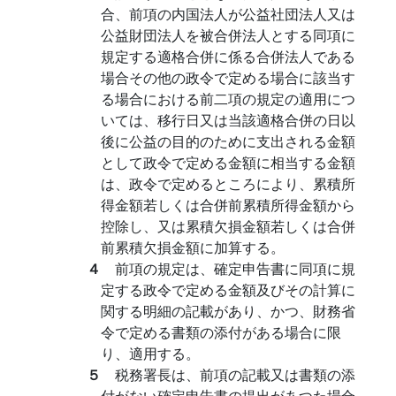
合、前項の内国法人が公益社団法人又は
公益財団法人を被合併法人とする同項に
規定する適格合併に係る合併法人である
場合その他の政令で定める場合に該当す
る場合における前二項の規定の適用につ
いては、移行日又は当該適格合併の日以
後に公益の目的のために支出される金額
として政令で定める金額に相当する金額
は、政令で定めるところにより、累積所
得金額若しくは合併前累積所得金額から
控除し、又は累積欠損金額若しくは合併
前累積欠損金額に加算する。
４
前項の規定は、確定申告書に同項に規
定する政令で定める金額及びその計算に
関する明細の記載があり、かつ、財務省
令で定める書類の添付がある場合に限
り、適用する。
５
税務署長は、前項の記載又は書類の添
付がない確定申告書の提出があつた場合