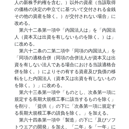
人の新株予約権を含む。）以外の資産（当該取得
の価格の決定の申立てに基づいて交付される金銭
その他の資産を除く。）が交付されない場合」に
改める。
第六十二条第一項中「内国法人は」を「内国法
人（資本又は出資を有しないものを除く。）は」
に改める。
第六十二条の二第二項中「同項の内国法人」を
「同項の適格合併（同項の合併法人が資本又は出
資を有しない法人である場合における当該適格合
併を除く。）によりその有する資産及び負債の移
転をした内国法人（資本又は出資を有しないもの
を除く。）」に改める。
第六十三条第一項中「ものとし、次条第一項に
規定する長期大規模工事に該当するものを除く」
を削り、「提供（」の下に「次条第一項に規定す
る長期大規模工事の請負を除く。」を加える。
第六十四条第一項中「製造」の下に「及びソフ
トウエアの開発」を加え、「二年」を「一年」に