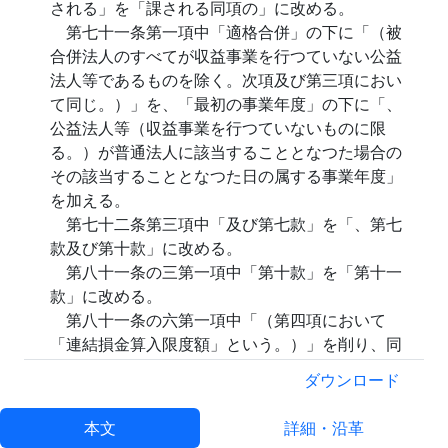
される」を「課される同項の」に改める。
第七十一条第一項中「適格合併」の下に「（被
合併法人のすべてが収益事業を行つていない公益
法人等であるものを除く。次項及び第三項におい
て同じ。）」を、「最初の事業年度」の下に「、
公益法人等（収益事業を行つていないものに限
る。）が普通法人に該当することとなつた場合の
その該当することとなつた日の属する事業年度」
を加える。
第七十二条第三項中「及び第七款」を「、第七
款及び第十款」に改める。
第八十一条の三第一項中「第十款」を「第十一
款」に改める。
第八十一条の六第一項中「（第四項において
「連結損金算入限度額」という。）」を削り、同
条第四項中「当該連結事業年度に係る連結損金算
ダウンロード
入限度額」を「第一項の連結法人に係る連結親法
人の当該連結事業年度終了の時の連結個別資本金
本文
詳細・沿革
等の額又は当該連結事業年度の連結所得の金額を