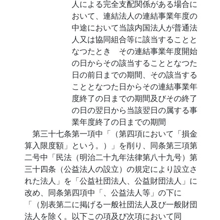
人による完全支配関係がある場合に
おいて、連結法人の連結事業年度の
中途において当該内国法人が普通法
人又は協同組合等に該当することと
なつたとき その連結事業年度開始
の日からその該当することとなつた
日の前日までの期間、その該当する
こととなつた日からその連結事業年
度終了の日までの期間及びその終了
の日の翌日から当該翌日の属する事
業年度終了の日までの期間
第三十七条第一項中「（第四項において「損金
算入限度額」という。）」を削り、同条第三項第
二号中「民法（明治二十九年法律第八十九号）第
三十四条（公益法人の設立）の規定により設立さ
れた法人」を「公益社団法人、公益財団法人」に
改め、同条第四項中「、公益法人等」の下に
「（別表第二に掲げる一般社団法人及び一般財団
法人を除く。以下この項及び次項において同