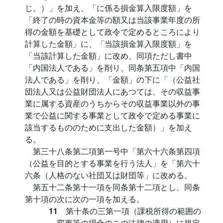
じ。）」を加え、「に係る損金算入限度額」を
「終了の時の資本金等の額又は当該事業年度の所
得の金額を基礎として政令で定めるところにより
計算した金額」に、「当該損金算入限度額」を
「当該計算した金額」に改め、同項ただし書中
「内国法人である」を削り、同条第五項中「内国
法人である」を削り、「金額」の下に「（公益社
団法人又は公益財団法人にあつては、その収益事
業に属する資産のうちからその収益事業以外の事
業で公益に関する事業として政令で定める事業に
該当するもののために支出した金額）」を加え
る。
第三十八条第二項第一号中「第六十六条第四項
（公益を目的とする事業を行う法人」を「第六十
六条（人格のない社団又は財団等」に改める。
第五十二条第十一項を同条第十二項とし、同条
第十項の次に次の一項を加える。
11
第十条の三第一項（課税所得の範囲の
変更等の場合のこの法律の適用）に規定