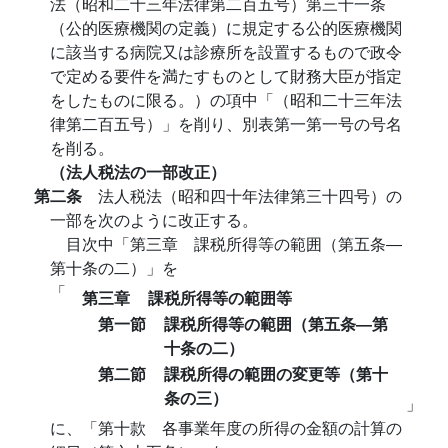
法（昭和二十三年法律第二百五号）第三十一条
（公的医療機関の定義）に規定する公的医療機関
に該当する病院又は診療所を設置するもので政令
で定める要件を満たすものとして財務大臣が指定
をしたものに限る。）の項中「（昭和二十三年法
律第二百五号）」を削り、別表第一第一号の号名
を削る。
（法人税法の一部改正）
第二条
法人税法（昭和四十年法律第三十四号）の
一部を次のように改正する。
目次中「第三章 課税所得等の範囲（第五条―
第十条の二）」を
「
第三章
課税所得等の範囲等
第一節
課税所得等の範囲（第五条―第
十条の二）
第二節
課税所得の範囲の変更等（第十
条の三）
」
に、「第十款 各事業年度の所得の金額の計算の