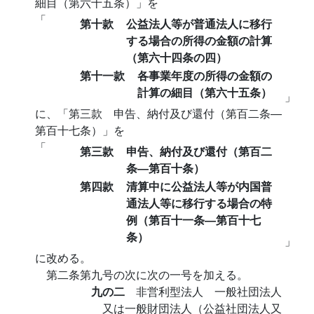
細目（第六十五条）」を
「
第十款
公益法人等が普通法人に移行
する場合の所得の金額の計算
（第六十四条の四）
第十一款
各事業年度の所得の金額の
計算の細目（第六十五条）
」
に、「第三款 申告、納付及び還付（第百二条―
第百十七条）」を
「
第三款
申告、納付及び還付（第百二
条―第百十条）
第四款
清算中に公益法人等が内国普
通法人等に移行する場合の特
例（第百十一条―第百十七
条）
」
に改める。
第二条第九号の次に次の一号を加える。
九の二
非営利型法人 一般社団法人
又は一般財団法人（公益社団法人又