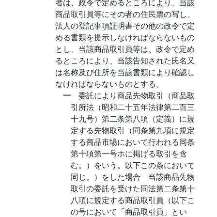
者は、政令で定めるところにより、当該
商品取引員等にその者の住民票の写し、
法人の登記事項証明書その他の政令で定
める書類を提示しなければならないもの
とし、当該商品取引員等は、政令で定め
るところにより、当該告知された氏名又
は名称及び住所を当該書類により確認し
なければならないものとする。
一
委託により商品先物取引（商品取
引所法（昭和二十五年法律第二百三
十九号）第二条第八項（定義）に規
定する先物取引（同条第九項に規定
する商品市場において行われる同条
第十項第一号ホに掲げる取引を含
む。）をいう。以下この条において
同じ。）をした場合 当該商品先物
取引の委託を受けた同法第二条第十
八項に規定する商品取引員（以下こ
の号において「商品取引員」とい