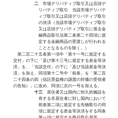
二
市場デリバティブ取引又は店頭デ
リバティブ取引 当該市場デリバテ
ィブ取引又は店頭デリバティブ取引
の決済（当該市場デリバティブ取引
又は店頭デリバティブ取引に係る金
融商品取引法第二条第二十四項に規
定する金融商品の受渡しが行われる
こととなるものを除く。）
第二百二十五条第一項中「第十一号に規定する
交付」の下に「及び第十三号に規定する差金等決
済」を、「当該交付」の下に「及び当該差金等決
済」を加え、同項第十二号中「前条」を「第二百
二十四条の四（信託受益権の譲渡の対価の受領者
の告知）」に改め、同項に次の一号を加える。
十三
居住者又は国内に恒久的施設を
有する非居住者に対し国内において
前条第二項に規定する先物取引の同
項に規定する差金等決済をする同条
第一項に規定する商品取引員等