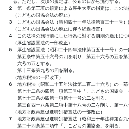
る。ただし、次項の規定は、公布の日から施行する。
２
第一条第三項の規定による厚生大臣の指定は、この法
（こどもの国協会法の廃止）
３
こどもの国協会法（昭和四十一年法律第百三十一号）
（こどもの国協会法の廃止に伴う経過措置）
４
この法律の施行前にした行為に対する罰則の適用につ
（厚生省設置法の一部改正）
５
厚生省設置法（昭和二十四年法律第百五十一号）の一
第五条中第五十六号の四を削り、第五十六号の五を第
十六号の五とする。
第十三条第九号の四を削る。
（地方税法の一部改正）
６
地方税法（昭和二十五年法律第二百二十六号）の一部
第七十二条の四第一項第三号中「、こどもの国協会」
第七十三条の四第一項第十一号の二を削る。
第三百四十八条第二項中第十八号の二を削り、第十八
（地方財政再建促進特別措置法の一部改正）
７
地方財政再建促進特別措置法（昭和三十年法律第百九
第二十四条第二項中「、こどもの国協会」を削る。