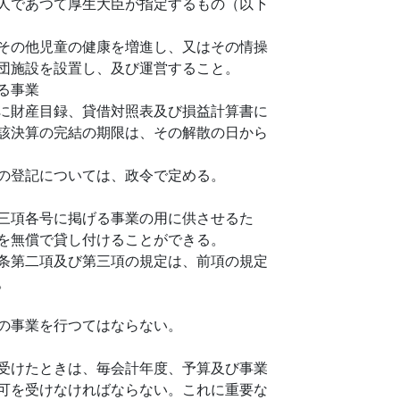
人であつて厚生大臣が指定するもの（以下
その他児童の健康を増進し、又はその情操
団施設を設置し、及び運営すること。
る事業
に財産目録、貸借対照表及び損益計算書に
該決算の完結の期限は、その解散の日から
の登記については、政令で定める。
三項各号に掲げる事業の用に供させるた
を無償で貸し付けることができる。
条第二項及び第三項の規定は、前項の規定
。
の事業を行つてはならない。
受けたときは、毎会計年度、予算及び事業
可を受けなければならない。これに重要な