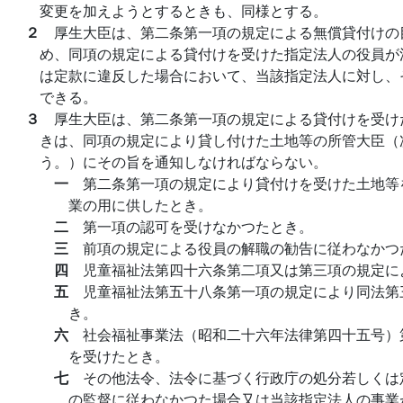
変更を加えようとするときも、同様とする。
２
厚生大臣は、第二条第一項の規定による無償貸付けの
め、同項の規定による貸付けを受けた指定法人の役員が
は定款に違反した場合において、当該指定法人に対し、
できる。
３
厚生大臣は、第二条第一項の規定による貸付けを受け
きは、同項の規定により貸し付けた土地等の所管大臣（
う。）にその旨を通知しなければならない。
一
第二条第一項の規定により貸付けを受けた土地等
業の用に供したとき。
二
第一項の認可を受けなかつたとき。
三
前項の規定による役員の解職の勧告に従わなかつ
四
児童福祉法第四十六条第二項又は第三項の規定に
五
児童福祉法第五十八条第一項の規定により同法第
き。
六
社会福祉事業法（昭和二十六年法律第四十五号）
を受けたとき。
七
その他法令、法令に基づく行政庁の処分若しくは
の監督に従わなかつた場合又は当該指定法人の事業