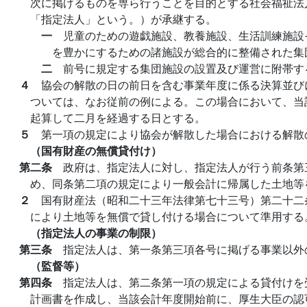
次に掲げるものを専ら行うことを目的とする社会福祉法
「指定法人」という。）が承継する。
一
児童のための遊戯施設、教養施設、生活訓練施設
を豊かにするための諸施設が総合的に整備された集
二
前号に規定する集団施設の設置及び運営に附帯す
４
協会の解散の日の前日を含む事業年度に係る決算並び
ついては、なお従前の例による。この場合において、当
起算して二月を経過する日とする。
５
第一項の規定により協会が解散した場合における解散
（国有財産の無償貸付け）
第二条
政府は、指定法人に対し、指定法人が行う前条第
め、同条第二項の規定により一般会計に帰属した土地等
２
国有財産法（昭和二十三年法律第七十三号）第二十二
により土地等を無償で貸し付ける場合について準用する
（指定法人の事業の制限）
第三条
指定法人は、第一条第三項各号に掲げる事業以外
（監督等）
第四条
指定法人は、第二条第一項の規定による貸付けを
計画書を作成し、当該会計年度開始前に、厚生大臣の認