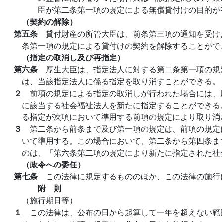
臣が第二条第一項の規定による無償貸付けの目的が
（契約の解除）
第五条
貸付財産の所管大臣は、前条第三項の通知を受け
条第一項の規定による貸付けの契約を解除することがで
（指定の取消し及び再指定）
第六条
厚生大臣は、指定法人に対する第二条第一項の規
は、当該指定法人に係る指定を取り消すことができる。
２
前項の規定による指定の取消しが行われた場合には、
に該当する社会福祉法人を新たに指定することができる
る指定が次項において準用する前項の規定により取り消
３
第二条から前条まで及び第一項の規定は、前項の規定
いて準用する。この場合において、第二条から第四条ま
のは、「第六条第二項の規定により新たに指定された社
（政令への委任）
第七条
この法律に規定するもののほか、この法律の施行
附 則
（施行期日等）
１
この法律は、公布の日から起算して一年を超えない範