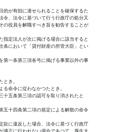
目的が有効に達せられることを確保するた
法令、法令に基づいて行う行政庁の処分又
その役員を解職すべき旨を勧告することが
た指定法人が次に掲げる場合に該当すると
次条において「貸付財産の所管大臣」とい
を第一条第三項各号に掲げる事業以外の事
たとき。
よる命令に従わなかつたとき。
三十五条第三項の認可を取り消されたと
第五十四条第二項の規定による解散の命令
定款に違反した場合、法令に基づく行政庁
が適正に行われない場合であつて、厚生大