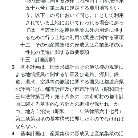
域の整備に関する法律（昭和四十四年法律第
五十八号）第三条に規定する農用地等をい
う。以下この号において同じ。）として利用
されている土地において行われる場合にあっ
ては、当該土地を農用地等以外の用途に供す
るために行う土地の利用の調整に関する事項
十二
その他産業集積の形成又は産業集積の活
性化の促進に関する重要事項
十三
計画期間
３
基本計画は、国土形成計画その他法律の規定に
よる地域振興に関する計画及び道路、河川、鉄
道、港湾、空港等の施設に関する国又は都道府県
の計画並びに都市計画及び都市計画法（昭和四十
三年法律第百号）第十八条の二の市町村の都市計
画に関する基本的な方針との調和が保たれ、か
つ、地方自治法（昭和二十二年法律第六十七号）
第二条第四項の基本構想に即したものでなければ
ならない。
４
基本計画は、産業集積の形成又は産業集積の活