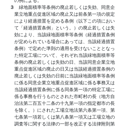
の例による。
３
緑地面積率等条例の廃止若しくは失効、同意企
業立地重点促進区域の廃止又は前条第一項の規定
により経過措置を定める条例（以下この項におい
て「経過措置条例」という。）の廃止若しくは失
効により、当該緑地面積率等条例（経過措置条例
が定められている場合にあっては、当該経過措置
条例）で定めた準則の適用を受けないこととなっ
た特定工場について、それぞれ当該緑地面積率等
条例の廃止若しくは失効の日、当該同意企業立地
重点促進区域の廃止の日又は当該経過措置条例の
廃止若しくは失効の日前に当該緑地面積率等条例
に係る同意企業立地重点促進区域に係る事務又は
当該経過措置条例に係る同条第一項の特定工場に
係る事務を行うものとされた市町村の長（地方自
治法第二百五十二条の十九第一項の指定都市の長
を除く。）にされた工場立地法第六条第一項、第
七条第一項若しくは第八条第一項又は工場立地の
調査等に関する法律の一部を改正する法律附則第