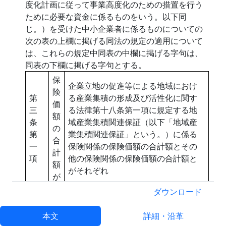
度化計画に従って事業高度化のための措置を行う
ために必要な資金に係るものをいう。以下同
じ。）を受けた中小企業者に係るものについての
次の表の上欄に掲げる同法の規定の適用について
は、これらの規定中同表の中欄に掲げる字句は、
同表の下欄に掲げる字句とする。
保
企業立地の促進等による地域におけ
険
第
る産業集積の形成及び活性化に関す
価
三
る法律第十八条第一項に規定する地
額
条
域産業集積関連保証（以下「地域産
の
第
業集積関連保証」という。）に係る
合
一
保険関係の保険価額の合計額とその
計
項
他の保険関係の保険価額の合計額と
額
がそれぞれ
が
ダウンロード
第
三
本文
詳細・沿革
条