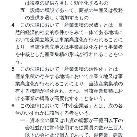
は役務の提供を著しく効率化するもの
五
設備の増設であって、商品の生産又は役務
の提供を著しく増加するもの
４
この法律において「産業集積の形成」とは、自
然的経済的社会的条件からみて一体である地域に
おいて企業立地又は事業高度化が行われることに
より、当該企業立地又は事業高度化を行う事業者
を中核とした産業集積の形成が行われることをい
う。
５
この法律において「産業集積の活性化」とは、
産業集積の存在する地域において企業立地又は事
業高度化が行われることにより、当該産業集積の
有する機能が強化され、かつ、当該産業集積にお
ける事業の構造が高度化することをいう。
６
この法律において「中小企業者」とは、次の各
号のいずれかに該当する者をいう。
一
資本金の額又は出資の総額が三億円以下の
会社並びに常時使用する従業員の数が三百人
以下の会社及び個人であって、製造業、建設