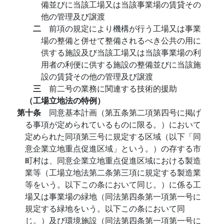
備並びに当該工場又は当該事業場の賃貸その
他の管理及び譲渡
二
前項の規定により機構が行う工場又は事業
場の整備と併せて整備されるべき公共の用に
供する施設及び当該工場又は当該事業場の利
用者の利便に供する施設の整備並びに当該施
設の賃貸その他の管理及び譲渡
三
前二号の業務に関連する技術的援助
（工場立地法の特例）
第十条
同意基本計画（第五条第二項第四号に掲げ
る事項が定められているものに限る。）において
定められた同項第三号に規定する区域（以下「同
意企業立地重点促進区域」という。）の存する市
町村は、同意企業立地重点促進区域における製造
業等（工場立地法第二条第三項に規定する製造業
等をいう。以下この条において同じ。）に係る工
場又は事業場の緑地（同法第四条第一項第一号に
規定する緑地をいう。以下この条において同
じ。）及び環境施設（同法第四条第一項第一号に