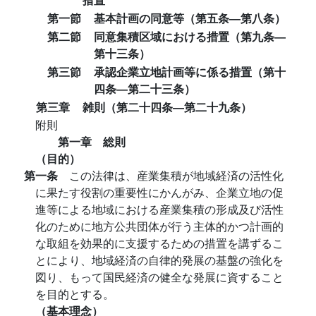
第一節
基本計画の同意等（第五条―第八条）
第二節
同意集積区域における措置（第九条―
第十三条）
第三節
承認企業立地計画等に係る措置（第十
四条―第二十三条）
第三章
雑則（第二十四条―第二十九条）
附則
第一章 総則
（目的）
第一条
この法律は、産業集積が地域経済の活性化
に果たす役割の重要性にかんがみ、企業立地の促
進等による地域における産業集積の形成及び活性
化のために地方公共団体が行う主体的かつ計画的
な取組を効果的に支援するための措置を講ずるこ
とにより、地域経済の自律的発展の基盤の強化を
図り、もって国民経済の健全な発展に資すること
を目的とする。
（基本理念）