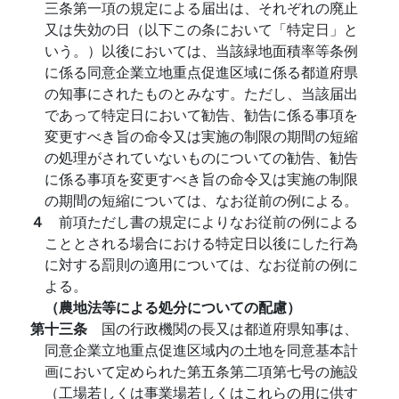
三条第一項の規定による届出は、それぞれの廃止
又は失効の日（以下この条において「特定日」と
いう。）以後においては、当該緑地面積率等条例
に係る同意企業立地重点促進区域に係る都道府県
の知事にされたものとみなす。ただし、当該届出
であって特定日において勧告、勧告に係る事項を
変更すべき旨の命令又は実施の制限の期間の短縮
の処理がされていないものについての勧告、勧告
に係る事項を変更すべき旨の命令又は実施の制限
の期間の短縮については、なお従前の例による。
４
前項ただし書の規定によりなお従前の例による
こととされる場合における特定日以後にした行為
に対する罰則の適用については、なお従前の例に
よる。
（農地法等による処分についての配慮）
第十三条
国の行政機関の長又は都道府県知事は、
同意企業立地重点促進区域内の土地を同意基本計
画において定められた第五条第二項第七号の施設
（工場若しくは事業場若しくはこれらの用に供す