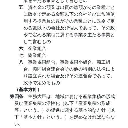
業を主たる事業として営むもの
五
資本金の額又は出資の総額がその業種ごと
に政令で定める金額以下の会社並びに常時使
用する従業員の数がその業種ごとに政令で定
める数以下の会社及び個人であって、その政
令で定める業種に属する事業を主たる事業と
して営むもの
六
企業組合
七
協業組合
八
事業協同組合、事業協同小組合、商工組
合、協同組合連合会その他の特別の法律によ
り設立された組合及びその連合会であって、
政令で定めるもの
（基本方針）
第四条
主務大臣は、地域における産業集積の形成
及び産業集積の活性化（以下「産業集積の形成
等」という。）の促進に関する基本的な方針（以
下「基本方針」という。）を定めなければならな
い。