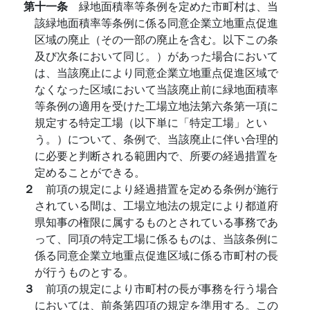
第十一条
緑地面積率等条例を定めた市町村は、当
該緑地面積率等条例に係る同意企業立地重点促進
区域の廃止（その一部の廃止を含む。以下この条
及び次条において同じ。）があった場合において
は、当該廃止により同意企業立地重点促進区域で
なくなった区域において当該廃止前に緑地面積率
等条例の適用を受けた工場立地法第六条第一項に
規定する特定工場（以下単に「特定工場」とい
う。）について、条例で、当該廃止に伴い合理的
に必要と判断される範囲内で、所要の経過措置を
定めることができる。
２
前項の規定により経過措置を定める条例が施行
されている間は、工場立地法の規定により都道府
県知事の権限に属するものとされている事務であ
って、同項の特定工場に係るものは、当該条例に
係る同意企業立地重点促進区域に係る市町村の長
が行うものとする。
３
前項の規定により市町村の長が事務を行う場合
においては、前条第四項の規定を準用する。この