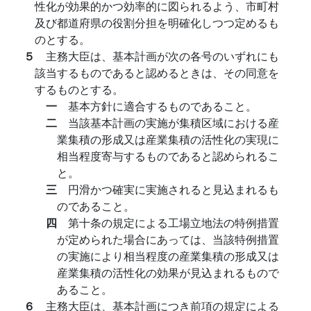
性化が効果的かつ効率的に図られるよう、市町村
及び都道府県の役割分担を明確化しつつ定めるも
のとする。
５
主務大臣は、基本計画が次の各号のいずれにも
該当するものであると認めるときは、その同意を
するものとする。
一
基本方針に適合するものであること。
二
当該基本計画の実施が集積区域における産
業集積の形成又は産業集積の活性化の実現に
相当程度寄与するものであると認められるこ
と。
三
円滑かつ確実に実施されると見込まれるも
のであること。
四
第十条の規定による工場立地法の特例措置
が定められた場合にあっては、当該特例措置
の実施により相当程度の産業集積の形成又は
産業集積の活性化の効果が見込まれるもので
あること。
６
主務大臣は、基本計画につき前項の規定による