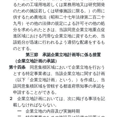
るための工場用地若しくは業務用地又は研究開発
のための施設若しくは研修施設に限る。）の用に
供するため農地法（昭和二十七年法律第二百二十
九号）その他の法律の規定による許可その他の処
分を求められたときは、当該同意企業立地重点促
進区域における円滑な企業立地に資するため、当
該処分が迅速に行われるよう適切な配慮をするも
のとする。
第三節 承認企業立地計画等に係る措置
（企業立地計画の承認）
第十四条
同意集積区域において企業立地を行おう
とする特定事業者は、当該企業立地に関する計画
（以下「企業立地計画」という。）を作成し、当
該同意集積区域を管轄する都道府県知事の承認を
申請することができる。
２
企業立地計画においては、次に掲げる事項を記
載しなければならない。
一
企業立地の内容及び実施時期