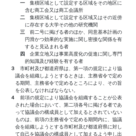
一
集積区域として設定する区域をその地区に
含む商工会又は商工会議所
二
集積区域として設定する区域又はその近傍
に存在する大学その他の研究機関
三
前二号に掲げる者のほか、同意基本計画の
円滑かつ効果的な実施に関し密接な関係を有
すると見込まれる者
四
企業立地又は事業高度化の促進に関し専門
的知識及び経験を有する者
３
市町村及び都道府県は、第一項の規定により協
議会を組織しようとするときは、主務省令で定め
る期間、主務省令で定めるところにより、その旨
を公表しなければならない。
４
前項の規定により協議会を組織することが公表
された場合において、第二項各号に掲げる者であ
って協議会の構成員として加えるとされていない
ものは、前項の主務省令で定める期間内に、協議
会を組織しようとする市町村及び都道府県に対し
て自己を協議会の構成員として加えるよう申し出