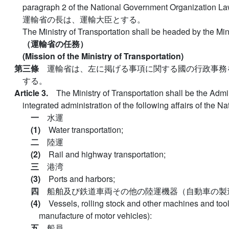
paragraph 2 of the National Government Organization La
運輸省の長は、運輸大臣とする。
The Ministry of Transportation shall be headed by the Mini
（運輸省の任務）
(Mission of the Ministry of Transportation)
第三條
運輸省は、左に掲げる事項に関する國の行政事務
する。
Article 3.
The Ministry of Transportation shall be the Admi
integrated administration of the following affairs of the 
一
水運
(1)
Water transportation;
二
陸運
(2)
Rail and highway transportation;
三
港湾
(3)
Ports and harbors;
四
船舶及び鉄道車両その他の陸運機器（自動車の製
(4)
Vessels, rolling stock and other machines and tool
manufacture of motor vehicles):
五
船員