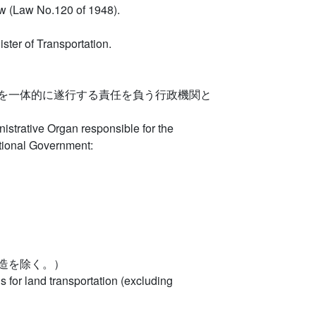
w (Law No.120 of 1948).
ster of Transportation.
を一体的に遂行する責任を負う行政機関と
nistrative Organ responsible for the
National Government:
造を除く。）
s for land transportation (excluding