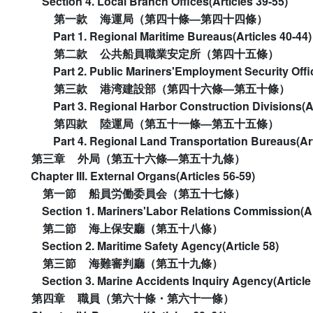
Section 4. Local Branch Offices(Articles 39-55)
第一款
海運局（第四十條―第四十四條）
Part 1. Regional Maritime Bureaus(Articles 40-44)
第二款
公共船員職業安定所（第四十五條）
Part 2. Public Mariners'Employment Security Offic
第三款
港湾建設部（第四十六條―第五十條）
Part 3. Regional Harbor Construction Divisions(Ar
第四款
陸運局（第五十一條―第五十五條）
Part 4. Regional Land Transportation Bureaus(Art
第三章
外局（第五十六條―第五十九條）
Chapter III. External Organs(Articles 56-59)
第一節
船員労働委員会（第五十七條）
Section 1. Mariners'Labor Relations Commission(Ar
第二節
海上保安廳（第五十八條）
Section 2. Maritime Safety Agency(Article 58)
第三節
海難審判廳（第五十九條）
Section 3. Marine Accidents Inquiry Agency(Article
第四章
職員（第六十條・第六十一條）