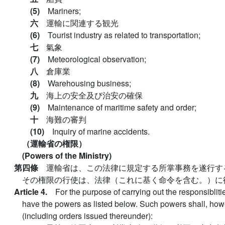
(5)
Mariners;
六
運輸に関連する観光
(6)
Tourist industry as related to transportation;
七
氣象
(7)
Meteorological observation;
八
倉庫業
(8)
Warehousing business;
九
海上の安全及び治安の確保
(9)
Maintenance of maritime safety and order;
十
海難の審判
(10)
Inquiry of marine accidents.
（運輸省の権限）
(Powers of the Ministry)
第四條
運輸省は、この法律に規定する所掌事務を遂行す
その権限の行使は、法律（これに基く命令を含む。）に
Article 4.
For the purpose of carrying out the responsiblitie
have the powers as listed below. Such powers shall, how
(including orders issued thereunder):