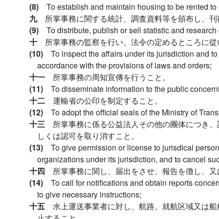
(8)
To establish and maintain housing to be rented to
九
所掌事務に関する統計、調査資料等を頒布し、刊
(9)
To distribute, publish or sell statistic and research 
十
所掌事務の監察を行い、法令の定めるところに從
(10)
To inspect the affairs under its jurisdiction and
accordance with the provisions of laws and orders;
十一
所掌事務の周知宣傳を行うこと。
(11)
To disseminate information to the public concernin
十二
運輸省の公印を制定すること。
(12)
To adopt the official seals of the Ministry of Trans
十三
所掌事務に係る公益法人その他の團体につき、
しくは認可を取り消すこと。
(13)
To give permission or license to jurisdical person
organizations under its jurisdiction, and to cancel su
十四
所掌事務に関し、届出をさせ、報告を徴し、又
(14)
To call for notifications and obtain reports concer
to give necessary instructions;
十五
水上運送事業者に対し、航路、就航区域又は船
止すること。