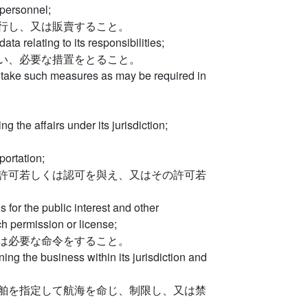
 personnel;
行し、又は販賣すること。
data relating to its responsibilities;
い、必要な措置をとること。
 to take such measures as may be required in
g the affairs under its jurisdiction;
portation;
許可若しくは認可を與え、又はその許可若
s for the public interest and other
ch permission or license;
は必要な命令をすること。
ning the business within its jurisdiction and
舶を指定して航海を命じ、制限し、又は禁