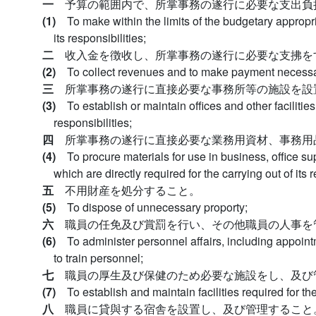
一
予算の範囲内で、所掌事務の遂行に必要な支出負
(1)
To make within the limits of the budgetary appropr
its responsibilities;
二
收入金を徴收し、所掌事務の遂行に必要な支拂を
(2)
To collect revenues and to make payment necessary 
三
所掌事務の遂行に直接必要な事務所等の施設を設
(3)
To establish or maintain offices and other facilities
responsibilities;
四
所掌事務の遂行に直接必要な業務用資材、事務用
(4)
To procure materials for use in business, office su
which are directly required for the carrying out of its r
五
不用財産を処分すること。
(5)
To dispose of unnecessary proporty;
六
職員の任免及び賞罰を行い、その他職員の人事を
(6)
To administer personnel affairs, including appoin
to train personnel;
七
職員の厚生及び保健のため必要な施設をし、及び
(7)
To establish and maintain facilities required for t
八
職員に貸與する宿舎を設置し、及び管理すること