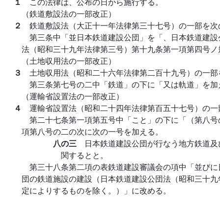
１
この法律は、公布の日から施行する。
（鉄道敷設法の一部改正）
２
鉄道敷設法（大正十一年法律第三十七号）の一部を次
第三条中「並日本鉄道建設公団」を「、日本鉄道建設
法（昭和三十九年法律第三号）第十九条第一項第四号ノ
（土地収用法の一部改正）
３
土地収用法（昭和二十六年法律第二百十九号）の一部
第三条第七号の二中「鉄道」の下に「又は軌道」を加
（運輸省設置法の一部改正）
４
運輸省設置法（昭和二十四年法律第百五十七号）の一
第二十七条第一項第五号中「こと」の下に「（第八号
項第八号の二の次に次の一号を加える。
八の三
日本鉄道建設公団が行なう地方鉄道及
関するとと。
第三十八条第二項の表鉄道建設審議会の項中「並びに
団の鉄道施設の建設（日本鉄道建設公団法（昭和三十九
定によりするものを除く。）」に改める。