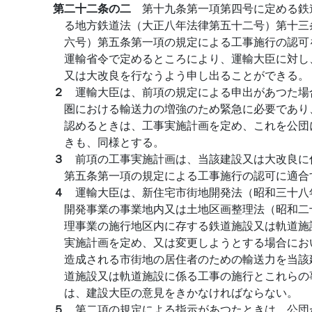
第二十二条の二
第十九条第一項第四号に定める鉄
る地方鉄道法（大正八年法律第五十二号）第十三
六号）第五条第一項の規定による工事施行の認可
運輸省令で定めるところにより、運輸大臣に対し
又は大改良を行なうよう申し出ることができる。
２
運輸大臣は、前項の規定による申出があつた場
圏における輸送力の増強のため緊急に必要であり
認めるときは、工事実施計画を定め、これを公団
きも、同様とする。
３
前項の工事実施計画は、当該建設又は大改良に
第五条第一項の規定による工事施行の認可に適合
４
運輸大臣は、新住宅市街地開発法（昭和三十八
開発事業の事業地内又は土地区画整理法（昭和二
理事業の施行地区内に存する鉄道施設又は軌道施
実施計画を定め、又は変更しようとする場合にお
造成される市街地の居住者のための輸送力を当該
道施設又は軌道施設に係る工事の施行とこれらの
は、建設大臣の意見をきかなければならない。
５
第二項の規定による指示があつたときは、公団