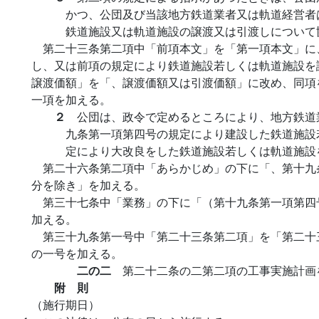
かつ、公団及び当該地方鉄道業者又は軌道経営者
鉄道施設又は軌道施設の譲渡又は引渡しについて
第二十三条第二項中「前項本文」を「第一項本文」に
し、又は前項の規定により鉄道施設若しくは軌道施設を
譲渡価額」を「、譲渡価額又は引渡価額」に改め、同項
一項を加える。
２
公団は、政令で定めるところにより、地方鉄道
九条第一項第四号の規定により建設した鉄道施設
定により大改良をした鉄道施設若しくは軌道施設
第二十六条第二項中「あらかじめ」の下に「、第十九
分を除き」を加える。
第三十七条中「業務」の下に「（第十九条第一項第四
加える。
第三十九条第一号中「第二十三条第二項」を「第二十
の一号を加える。
二の二
第二十二条の二第二項の工事実施計画
附 則
（施行期日）