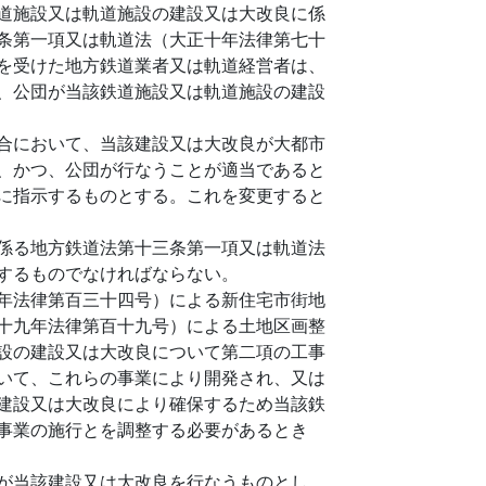
道施設又は軌道施設の建設又は大改良に係
条第一項又は軌道法（大正十年法律第七十
を受けた地方鉄道業者又は軌道経営者は、
、公団が当該鉄道施設又は軌道施設の建設
合において、当該建設又は大改良が大都市
、かつ、公団が行なうことが適当であると
に指示するものとする。これを変更すると
係る地方鉄道法第十三条第一項又は軌道法
するものでなければならない。
年法律第百三十四号）による新住宅市街地
十九年法律第百十九号）による土地区画整
設の建設又は大改良について第二項の工事
いて、これらの事業により開発され、又は
建設又は大改良により確保するため当該鉄
事業の施行とを調整する必要があるとき
が当該建設又は大改良を行なうものとし、