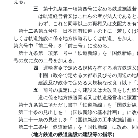
える。
三
第十九条第一項第四号に定める鉄道施設若
は軌道経営者又はこれらの者が法人であると
わず、これと同等以上の職権又は支配力を有
第十二条第五号中「日本国有鉄道」の下に「若しくは
しくは軌道施設に係る地方鉄道若しくは軌道」を加え、
第六号中「前二号」を「前三号」に改める。
第十九条第一項第一号中「鉄道新線」を「国鉄新線」
号の次に次の二号を加える。
四
運輸省令で定める規格を有する地方鉄道又
市圏（政令で定める大都市及びその周辺の地
建設及び政令で定める大規模な改良（以下「
五
前号の規定により建設又は大改良をした鉄
道に係る地方鉄道業者又は軌道経営者に譲渡
第十九条第二項ただし書中「鉄道新線」を「国鉄新線
第二十条の見出しを「（国鉄新線の基本計画）」に改
第二十一条の見出しを「（国鉄新線の工事実施計画）
第二十二条中「鉄道新線」を「国鉄新線」に改め、同
（地方鉄道の鉄道施設の建設等の指示）