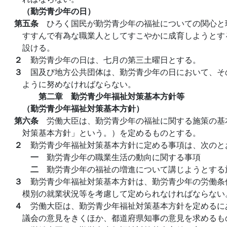
（勤労青少年の日）
第五条
ひろく国民が勤労青少年の福祉についての関心と
すすんで有為な職業人としてすこやかに成育しようとす
設ける。
２
勤労青少年の日は、七月の第三土曜日とする。
３
国及び地方公共団体は、勤労青少年の日において、そ
ように努めなければならない。
第二章 勤労青少年福祉対策基本方針等
（勤労青少年福祉対策基本方針）
第六条
労働大臣は、勤労青少年の福祉に関する施策の基
対策基本方針」という。）を定めるものとする。
２
勤労青少年福祉対策基本方針に定める事項は、次のと
一
勤労青少年の職業生活の動向に関する事項
二
勤労青少年の福祉の増進について講じようとする
３
勤労青少年福祉対策基本方針は、勤労青少年の労働条
模別の就業状況等を考慮して定められなければならない
４
労働大臣は、勤労青少年福祉対策基本方針を定めるに
議会の意見をきくほか、都道府県知事の意見を求めるも