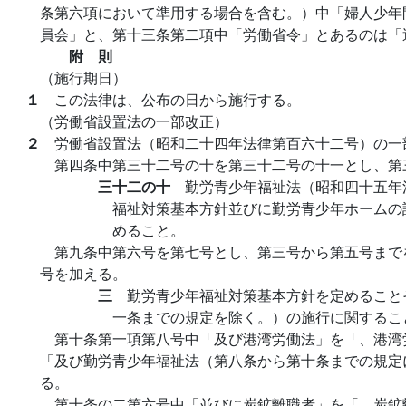
条第六項において準用する場合を含む。）中「婦人少年
員会」と、第十三条第二項中「労働省令」とあるのは「
附 則
（施行期日）
１
この法律は、公布の日から施行する。
（労働省設置法の一部改正）
２
労働省設置法（昭和二十四年法律第百六十二号）の一
第四条中第三十二号の十を第三十二号の十一とし、第
三十二の十
勤労青少年福祉法（昭和四十五年
福祉対策基本方針並びに勤労青少年ホームの
めること。
第九条中第六号を第七号とし、第三号から第五号まで
号を加える。
三
勤労青少年福祉対策基本方針を定めること
一条までの規定を除く。）の施行に関するこ
第十条第一項第八号中「及び港湾労働法」を「、港湾
「及び勤労青少年福祉法（第八条から第十条までの規定
る。
第十条の二第六号中「並びに炭鉱離職者」を「、炭鉱