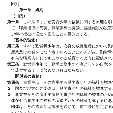
附則
第一章 総則
（目的）
第一条
この法律は、勤労青少年の福祉に関する原理を明
て、職業指導の充実、職業訓練の奨励、福祉施設の設置
少年の福祉の増進を図ることを目的とする。
（基本的理念）
第二条
すべて勤労青少年は、心身の成長過程において勤
産業及び社会をになう者であることにかんがみ、勤労青
有為な職業人としてすこやかに成育するように配慮され
第三条
勤労青少年は、勤労に従事する者としての自覚を
て成育するように努めなければならない。
（関係者の責務）
第四条
事業主は、その雇用する勤労青少年の福祉を増進
２
国及び地方公共団体は、勤労青少年の福祉を増進する
３
事業主がその雇用する勤労青少年の福祉の増進のため
体が勤労青少年の福祉の増進のための施策を講ずるにあ
団体は、その措置又は施策を通じて、前二条に規定する
ればならない。