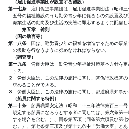
（雇用促進事業団が設置する施設）
第十七条
雇用促進事業団は、雇用促進事業団法（昭和三
五号の福祉施設のうち勤労青少年に係るものの設置及び
職業生活の動向及び生活の実態に即応するように配慮し
第五章 雑則
（国の助言等）
第十八条
国は、勤労青少年の福祉を増進するための事業
の援助を行なうように努めなければならない。
（調査等）
第十九条
労働大臣は、勤労青少年福祉対策基本方針を定
する。
２
労働大臣は、この法律の施行に関し、関係行政機関の
求めることができる。
３
労働大臣は、この法律の施行に関し、都道府県知事か
（船員に関する特例）
第二十条
船員職業安定法（昭和二十三年法律第百三十号
規定する船員になろうとする者に関しては、第六条第一
する場合を含む。）、同条第五項（同条第六項及び第七
む。）、第七条第三項及び第十九条中「労働大臣」とあ