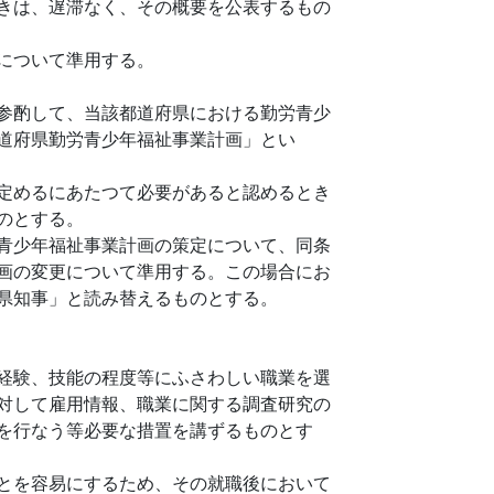
きは、遅滞なく、その概要を公表するもの
について準用する。
参酌して、当該都道府県における勤労青少
道府県勤労青少年福祉事業計画」とい
定めるにあたつて必要があると認めるとき
のとする。
青少年福祉事業計画の策定について、同条
画の変更について準用する。この場合にお
県知事」と読み替えるものとする。
経験、技能の程度等にふさわしい職業を選
対して雇用情報、職業に関する調査研究の
を行なう等必要な措置を講ずるものとす
とを容易にするため、その就職後において