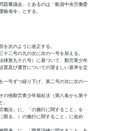
問題審議会」とあるのは「船員中央労働委
運輸省令」とする。
部を次のように改正する。
三十二号の九の次に次の一号を加える。
法律第九十八号）に基づいて、勤労青少年
設置及び運営についての望ましい基準を定
を一号ずつ繰り下げ、第二号の次に次の一
その他勤労青少年福祉法（第八条から第十
と。
労働法」に、「の施行に関すること」を
に限る。）の施行に関すること」に改め
離職者」に、「職業訓練に関すること」を