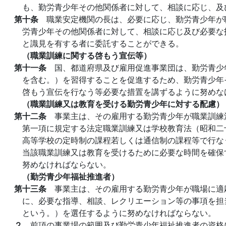
も、勤労青少年その他関係者に対して、相談に応じ、及
第十条
職業安定機関の長は、必要に応じ、勤労青少年が
労青少年その他関係者に対して、相談に応じ及び必要な
と識見を有する者に委託することができる。
（職業訓練に関する啓もう宣伝等）
第十一条
国、都道府県及び雇用促進事業団は、勤労青少
を含む。）を習得することを促進するため、勤労青少年
啓もう宣伝を行なう等必要な措置を講ずるように努めな
（職業訓練又は教育を受ける勤労青少年に対する配慮）
第十二条
事業主は、その雇用する勤労青少年が職業訓練
第一項に規定する法定職業訓練又は学校教育法（昭和二
高等学校の定時制の課程若しくは通信制の課程等で行な
当該職業訓練又は教育を受けるために必要な時間を確保
努めなければならない。
（勤労青少年福祉推進者）
第十三条
事業主は、その雇用する勤労青少年が職場に適
に、必要な指導、相談、レクリエーション等の事項を担
という。）を選任するように努めなければならない。
２
前項の事業場の範囲及び勤労青少年福祉推進者の資格