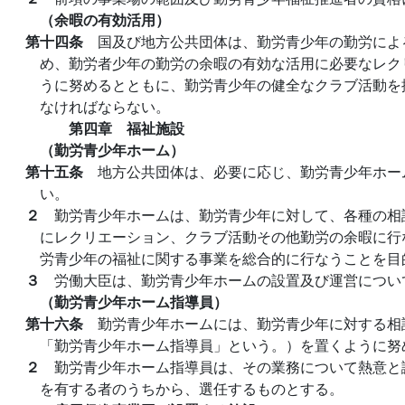
（余暇の有効活用）
第十四条
国及び地方公共団体は、勤労青少年の勤労によ
め、勤労者少年の勤労の余暇の有効な活用に必要なレク
うに努めるとともに、勤労青少年の健全なクラブ活動を
なければならない。
第四章 福祉施設
（勤労青少年ホーム）
第十五条
地方公共団体は、必要に応じ、勤労青少年ホー
い。
２
勤労青少年ホームは、勤労青少年に対して、各種の相
にレクリエーション、クラブ活動その他勤労の余暇に行
労青少年の福祉に関する事業を総合的に行なうことを目
３
労働大臣は、勤労青少年ホームの設置及び運営につい
（勤労青少年ホーム指導員）
第十六条
勤労青少年ホームには、勤労青少年に対する相
「勤労青少年ホーム指導員」という。）を置くように努
２
勤労青少年ホーム指導員は、その業務について熱意と
を有する者のうちから、選任するものとする。