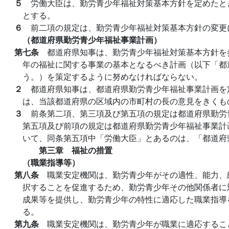
５
労働大臣は、勤労青少年福祉対策基本方針を定めたと
とする。
６
前二項の規定は、勤労青少年福祉対策基本方針の変更
（都道府県勤労青少年福祉事業計画）
第七条
都道府県知事は、勤労青少年福祉対策基本方針を
年の福祉に関する事業の基本となるべき計画（以下「都
う。）を策定するように努めなければならない。
２
都道府県知事は、都道府県勤労青少年福祉事業計画を
は、当該都道府県の区域内の市町村の長の意見をきくも
３
前条第二項、第三項及び第五項の規定は都道府県勤労
第五項及び前項の規定は都道府県勤労青少年福祉事業計
いて、同条第五項中「労働大臣」とあるのは、「都道府
第三章 福祉の措置
（職業指導等）
第八条
職業安定機関は、勤労青少年がその適性、能力、
択することを促進するため、勤労青少年その他関係者に
成果等を提供し、勤労青少年の特性に適応した職業指導
る。
第九条
職業安定機関は、勤労青少年が職業に適応するこ