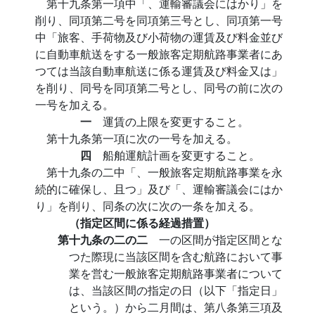
第十九条第一項中「、運輸審議会にはかり」を
削り、同項第二号を同項第三号とし、同項第一号
中「旅客、手荷物及び小荷物の運賃及び料金並び
に自動車航送をする一般旅客定期航路事業者にあ
つては当該自動車航送に係る運賃及び料金又は」
を削り、同号を同項第二号とし、同号の前に次の
一号を加える。
一
運賃の上限を変更すること。
第十九条第一項に次の一号を加える。
四
船舶運航計画を変更すること。
第十九条の二中「、一般旅客定期航路事業を永
続的に確保し、且つ」及び「、運輸審議会にはか
り」を削り、同条の次に次の一条を加える。
（指定区間に係る経過措置）
第十九条の二の二
一の区間が指定区間とな
つた際現に当該区間を含む航路において事
業を営む一般旅客定期航路事業者について
は、当該区間の指定の日（以下「指定日」
という。）から二月間は、第八条第三項及