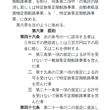
期航路事業」を削り、同条第二項中「の免許の取
消し若しくは特定旅客定期航路事業、自動車航送
貨物定期航路事業」を「、特定旅客定期航路事
業」に改める。
第六章を次のように改める。
第六章 罰則
第四十六条
次の各号の一に該当する者は、
三年以下の懲役若しくは三百万円以下の罰
金に処し、又はこれを併科する。
一
第三条第一項の規定による許可を受
けないで一般旅客定期航路事業を営ん
だ者
二
第十九条の三第一項の規定による許
可を受けないで特定旅客定期航路事業
を営んだ者
三
第二十一条第一項の規定による許可
を受けないで旅客不定期航路事業を営
んだ者
第四十七条
第二十一条の二の規定に違反し