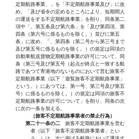
定期航路事業、」を「不定期航路事業及び」に改
め、「及び省令の定めるところにより、短期間人
の運送をする不定期航路事業」を削り、同条第二
項中「、第五条及び第六条」を「及び第四項、第
四条（第六号に係るものを除く。）並びに第五
条」に改め、「、第四条（第二号から第三号まで
及び第五号に係るものを除く。）の規定は同項の
自動車航送貨物定期航路事業の許可について、同
条（第三号及び第五号（起点が終点と一致する航
路であつて寄港地のないものにおいて営む旅客不
定期航路事業（以下「遊覧旅客不定期航路事業」
という。）にあつては、第一号、第三号及び第五
号）に係るものを除く。）の規定は同項の旅客不
定期航路事業の許可について」を削り、同条の次
に次の一条を加える。
（旅客不定期航路事業者の禁止行為）
第二十一条の二
旅客不定期航路事業を営む
者（以下「旅客不定期航路事業者」とい
う。）は、次に掲げる航路において運送す