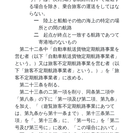
る場合を除き、乗合旅客の運送をしてはな
らない。
一
陸上と船舶その他の海上の特定の場
所との間の航路
二
起点が終点と一致する航路であつて
寄港地のないもの
第二十二条中「自動車航送貨物定期航路事業を
営む者（以下「自動車航送貨物定期航路事業者」
という。）又は旅客不定期航路事業を営む者（以
下「旅客不定期航路事業者」という。）」を「旅
客不定期航路事業者」に改める。
第二十三条を削る。
第二十三条の二第一項を削り、同条第二項中
「第八条」の下に「第一項及び第二項、第九条」
を加え、「（遊覧旅客不定期航路事業にあつて
は、第九条から第十一条まで）、第十三条第二
項」を「、第十三条」に、「第一号に」を「第二
号及び第三号に」に改め、「この場合において」