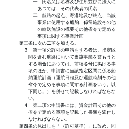
一
氏名又は名称及び住所並びに法人に
あつては、その代表者の氏名
二
航路の起点、寄港地及び終点、当該
事業に使用する船舶、係留施設その他
の輸送施設の概要その他省令で定める
事項に関する事業計画
第三条に次の二項を加える。
３
第一項の許可の申請をする者は、指定区
間を含む航路において当該事業を営もうと
する場合にあつては、前項各号に掲げる事
項のほか、申請書に当該指定区間に係る船
舶運航計画（運航日程及び運航時刻その他
省令で定める事項に関する計画をいう。以
下同じ。）を併せて記載しなければならな
い。
４
第二項の申請書には、資金計画その他の
省令で定める事項を記載した書類を添付し
なければならない。
第四条の見出しを「（許可基準）」に改め、同