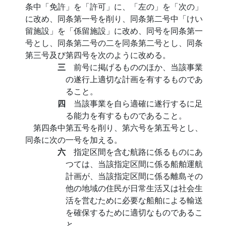
条中「免許」を「許可」に、「左の」を「次の」
に改め、同条第一号を削り、同条第二号中「けい
留施設」を「係留施設」に改め、同号を同条第一
号とし、同条第二号の二を同条第二号とし、同条
第三号及び第四号を次のように改める。
三
前号に掲げるもののほか、当該事業
の遂行上適切な計画を有するものであ
ること。
四
当該事業を自ら適確に遂行するに足
る能力を有するものであること。
第四条中第五号を削り、第六号を第五号とし、
同条に次の一号を加える。
六
指定区間を含む航路に係るものにあ
つては、当該指定区間に係る船舶運航
計画が、当該指定区間に係る離島その
他の地域の住民が日常生活又は社会生
活を営むために必要な船舶による輸送
を確保するために適切なものであるこ
と。