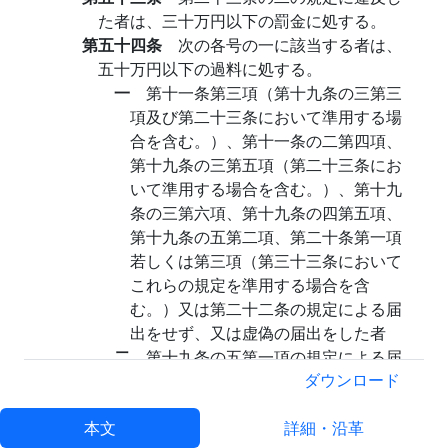
た者は、三十万円以下の罰金に処する。
第五十四条
次の各号の一に該当する者は、
五十万円以下の過料に処する。
一
第十一条第三項（第十九条の三第三
項及び第二十三条において準用する場
合を含む。）、第十一条の二第四項、
第十九条の三第五項（第二十三条にお
いて準用する場合を含む。）、第十九
条の三第六項、第十九条の四第五項、
第十九条の五第二項、第二十条第一項
若しくは第三項（第三十三条において
これらの規定を準用する場合を含
む。）又は第二十二条の規定による届
出をせず、又は虚偽の届出をした者
二
第十九条の五第一項の規定による届
出をしないで、又は虚偽の届出をして
ダウンロード
貨物定期航路事業（人の運送をするも
本文
のを除く。）を営んだ者
詳細・沿革