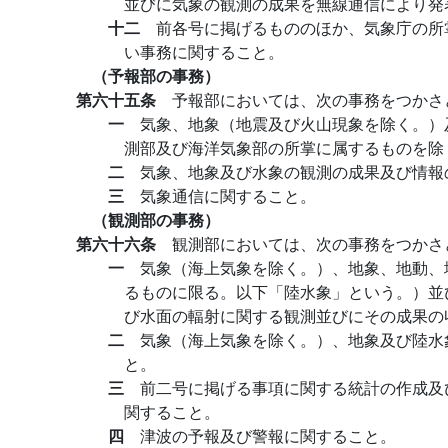
並びに気象の観測の成果を無線通信により発
十二
前各号に掲げるもののほか、気象庁の所
い事務に関すること。
（予報部の事務）
第六十五条
予報部においては、次の事務をつかさ
一
気象、地象（地震及び火山現象を除く。）
測部及び海洋気象部の所掌に属するものを除
二
気象、地象及び水象の観測の成果及び情報
三
気象通信に関すること。
（観測部の事務）
第六十六条
観測部においては、次の事務をつかさ
一
気象（海上気象を除く。）、地象、地動、
るものに限る。以下「陸水象」という。）並
び水面の輻射に関する観測並びにその成果の
二
気象（海上気象を除く。）、地象及び陸水
と。
三
前二号に掲げる事項に関する統計の作成及
関すること。
四
津波の予報及び警報に関すること。