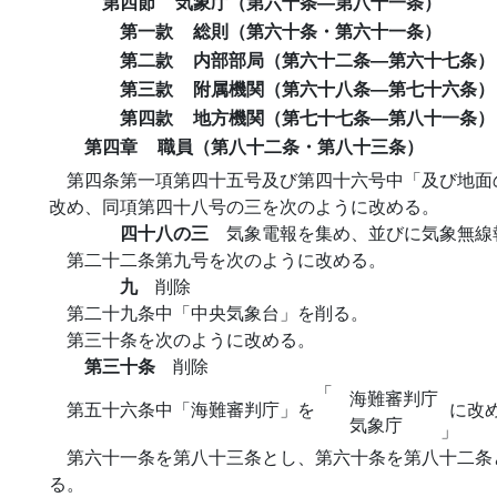
第四節
気象庁（第六十条―第八十一条）
第一款
総則（第六十条・第六十一条）
第二款
内部部局（第六十二条―第六十七条）
第三款
附属機関（第六十八条―第七十六条）
第四款
地方機関（第七十七条―第八十一条）
第四章
職員（第八十二条・第八十三条）
第四条第一項第四十五号及び第四十六号中「及び地面
改め、同項第四十八号の三を次のように改める。
四十八の三
気象電報を集め、並びに気象無線
第二十二条第九号を次のように改める。
九
削除
第二十九条中「中央気象台」を削る。
第三十条を次のように改める。
第三十条
削除
「
海難審判庁
第五十六条中「海難審判庁」を
に改
気象庁
」
第六十一条を第八十三条とし、第六十条を第八十二条
る。