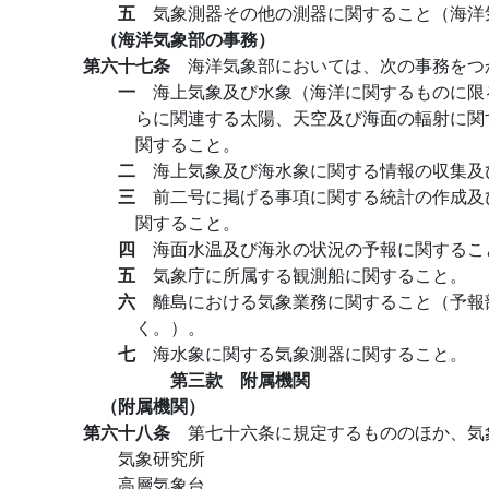
五
気象測器その他の測器に関すること（海洋
（海洋気象部の事務）
第六十七条
海洋気象部においては、次の事務をつ
一
海上気象及び水象（海洋に関するものに限
らに関連する太陽、天空及び海面の輻射に関
関すること。
二
海上気象及び海水象に関する情報の収集及
三
前二号に掲げる事項に関する統計の作成及
関すること。
四
海面水温及び海氷の状況の予報に関するこ
五
気象庁に所属する観測船に関すること。
六
離島における気象業務に関すること（予報
く。）。
七
海水象に関する気象測器に関すること。
第三款 附属機関
（附属機関）
第六十八条
第七十六条に規定するもののほか、気
気象研究所
高層気象台