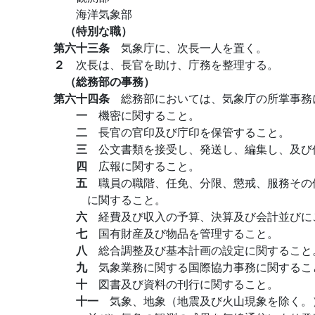
海洋気象部
（特別な職）
第六十三条
気象庁に、次長一人を置く。
２
次長は、長官を助け、庁務を整理する。
（総務部の事務）
第六十四条
総務部においては、気象庁の所掌事務
一
機密に関すること。
二
長官の官印及び庁印を保管すること。
三
公文書類を接受し、発送し、編集し、及び
四
広報に関すること。
五
職員の職階、任免、分限、懲戒、服務その
に関すること。
六
経費及び収入の予算、決算及び会計並びに
七
国有財産及び物品を管理すること。
八
総合調整及び基本計画の設定に関すること
九
気象業務に関する国際協力事務に関するこ
十
図書及び資料の刊行に関すること。
十一
気象、地象（地震及び火山現象を除く。