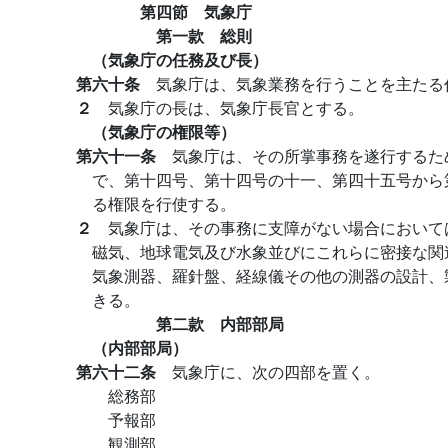
第四節 気象庁
第一款 総則
（気象庁の任務及び長）
第六十条
気象庁は、気象業務を行うことを主たる
２
気象庁の長は、気象庁長官とする。
（気象庁の権限等）
第六十一条
気象庁は、その所掌事務を遂行するた
で、第十四号、第十四号の十一、第四十五号から
る権限を行使する。
２
気象庁は、その事務に支障がない場合において
磁気、地球電気及び水象並びにこれらに密接な関
気象測器、羅針盤、経線儀その他の測器の設計、
きる。
第二款 内部部局
（内部部局）
第六十二条
気象庁に、次の四部を置く。
総務部
予報部
観測部