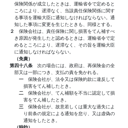
保険関係が成立したときは、運輸省令で定めると
ころにより、遅滞なく、当該責任保険関係に関す
る事項を運輸大臣に通知しなければならない。通
知した事項に変更を生じたときも、同様とする。
２
保険会社は、責任保険に関し損害をてん補すべ
き原因が発生したと認めるときは、運輸省令で定
めるところにより、遅滞なく、その旨を運輸大臣
に通知しなければならない。
（免責）
第四十八条
次の場合には、政府は、再保険金の全
部又は一部につき、支払の責を免かれる。
一
保険会社が、法令又は保険約款に違反して
損害をてん補したとき。
二
保険会社が、てん補額を不当に認定して損
害をてん補したとき。
三
保険会社が、故意若しくは重大な過失によ
り前条の規定による通知を怠り、又は虚偽の
通知をしたとき。
（時効）