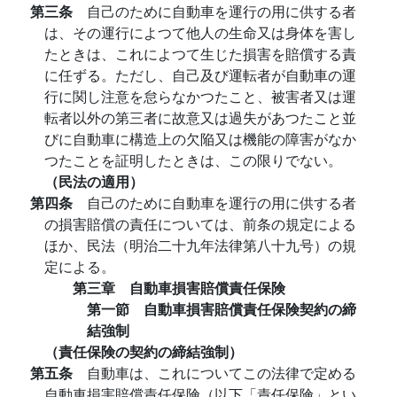
第三条
自己のために自動車を運行の用に供する者
は、その運行によつて他人の生命又は身体を害し
たときは、これによつて生じた損害を賠償する責
に任ずる。ただし、自己及び運転者が自動車の運
行に関し注意を怠らなかつたこと、被害者又は運
転者以外の第三者に故意又は過失があつたこと並
びに自動車に構造上の欠陥又は機能の障害がなか
つたことを証明したときは、この限りでない。
（民法の適用）
第四条
自己のために自動車を運行の用に供する者
の損害賠償の責任については、前条の規定による
ほか、民法（明治二十九年法律第八十九号）の規
定による。
第三章 自動車損害賠償責任保険
第一節 自動車損害賠償責任保険契約の締
結強制
（責任保険の契約の締結強制）
第五条
自動車は、これについてこの法律で定める
自動車損害賠償責任保険（以下「責任保険」とい