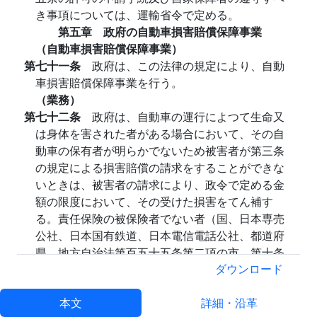
き事項については、運輸省令で定める。
第五章 政府の自動車損害賠償保障事業
（自動車損害賠償保障事業）
第七十一条
政府は、この法律の規定により、自動
車損害賠償保障事業を行う。
（業務）
第七十二条
政府は、自動車の運行によつて生命又
は身体を害された者がある場合において、その自
動車の保有者が明らかでないため被害者が第三条
の規定による損害賠償の請求をすることができな
いときは、被害者の請求により、政令で定める金
額の限度において、その受けた損害をてん補す
る。責任保険の被保険者でない者（国、日本専売
公社、日本国有鉄道、日本電信電話公社、都道府
県、地方自治法第百五十五条第二項の市、第十条
の政令で定める者及び自家保障者を除く。）が、
ダウンロード
第三条の規定によつて損害賠償の責に任ずる場合
も、被害者の請求により、政令で定める金額の限
本文
詳細・沿革