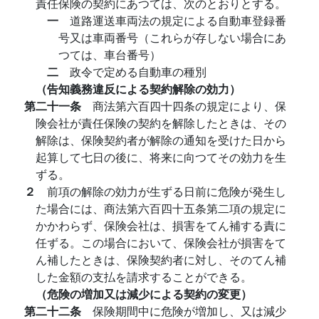
責任保険の契約にあつては、次のとおりとする。
一
道路運送車両法の規定による自動車登録番
号又は車両番号（これらが存しない場合にあ
つては、車台番号）
二
政令で定める自動車の種別
（告知義務違反による契約解除の効力）
第二十一条
商法第六百四十四条の規定により、保
険会社が責任保険の契約を解除したときは、その
解除は、保険契約者が解除の通知を受けた日から
起算して七日の後に、将来に向つてその効力を生
ずる。
２
前項の解除の効力が生ずる日前に危険が発生し
た場合には、商法第六百四十五条第二項の規定に
かかわらず、保険会社は、損害をてん補する責に
任ずる。この場合において、保険会社が損害をて
ん補したときは、保険契約者に対し、そのてん補
した金額の支払を請求することができる。
（危険の増加又は減少による契約の変更）
第二十二条
保険期間中に危険が増加し、又は減少