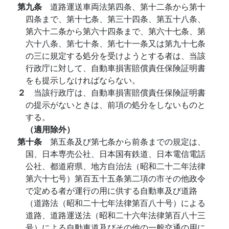
第九条
道路運送車両法第四条、第十二条から第十
四条まで、第十七条、第三十四条、第五十八条、
第六十二条から第六十四条まで、第六十七条、第
六十八条、第七十条、第七十一条又は第九十七条
の三に規定する処分を受けようとする者は、当該
行政庁に対して、自動車損害賠償責任保険証明書
をも提示しなければならない。
２
当該行政庁は、自動車損害賠償責任保険証明書
の提示がないときは、前項の処分をしないものと
する。
（適用除外）
第十条
第五条及び第七条から前条までの規定は、
国、日本専売公社、日本国有鉄道、日本電信電話
公社、都道府県、地方自治法（昭和二十二年法律
第六十七号）第百五十五条第二項の市その他政令
で定める者が運行の用に供する自動車及び道路
（道路法（昭和二十七年法律第百八十号）による
道路、道路運送法（昭和二十六年法律第百八十三
号）による自動車道及びその他の一般交通の用に