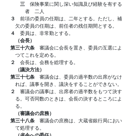
三
保険事業に関し深い知識及び経験を有する
者 二人
３
前項の委員の任期は、二年とする。ただし、補
欠の委員の任期は、前任者の残任期間とする。
４
委員は、非常勤とする。
（会長）
第三十六条
審議会に会長を置き、委員の互選によ
つてこれを定める。
２
会長は、会務を総理する。
（議決方法）
第三十七条
審議会は、委員の過半数の出席がなけ
れば、議事を開き、議決をすることができない。
２
審議会の議事は、出席者の過半数をもつて決す
る。可否同数のときは、会長の決するところによ
る。
（審議会の庶務）
第三十八条
審議会の庶務は、大蔵省銀行局におい
て処理する。
（省令への委任）