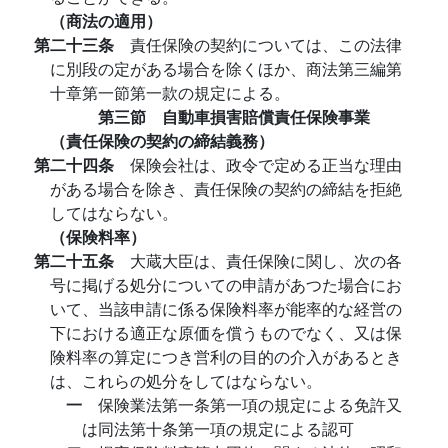
（商法の適用）
第二十三条
責任保険の契約については、この法律
に別段の定がある場合を除くほか、商法第三編第
十章第一節第一款の規定による。
第三節 自動車損害賠償責任保険事業
（責任保険の契約の締結義務）
第二十四条
保険会社は、政令で定める正当な理由
がある場合を除き、責任保険の契約の締結を拒絶
してはならない。
（保険料率）
第二十五条
大蔵大臣は、責任保険に関し、次の各
号に掲げる処分についての申請があつた場合にお
いて、当該申請に係る保険料率が能率的な経営の
下における適正な原価を償うものでなく、又は保
険料率の算定につき営利の目的の介入があるとき
は、これらの処分をしてはならない。
一
保険業法第一条第一項の規定による免許又
は同法第十条第一項の規定による認可