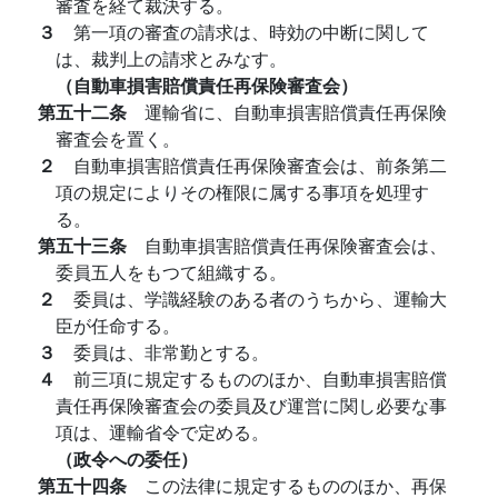
審査を経て裁決する。
３
第一項の審査の請求は、時効の中断に関して
は、裁判上の請求とみなす。
（自動車損害賠償責任再保険審査会）
第五十二条
運輸省に、自動車損害賠償責任再保険
審査会を置く。
２
自動車損害賠償責任再保険審査会は、前条第二
項の規定によりその権限に属する事項を処理す
る。
第五十三条
自動車損害賠償責任再保険審査会は、
委員五人をもつて組織する。
２
委員は、学識経験のある者のうちから、運輸大
臣が任命する。
３
委員は、非常勤とする。
４
前三項に規定するもののほか、自動車損害賠償
責任再保険審査会の委員及び運営に関し必要な事
項は、運輸省令で定める。
（政令への委任）
第五十四条
この法律に規定するもののほか、再保