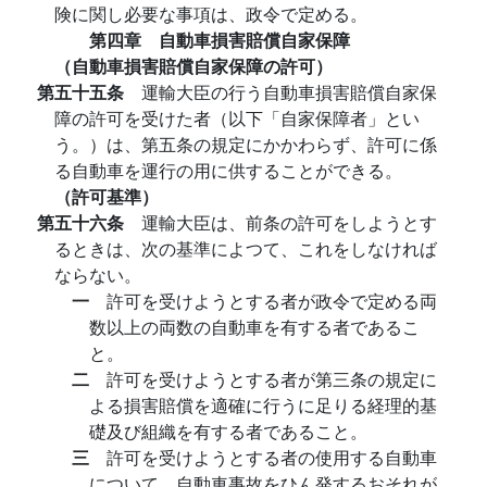
険に関し必要な事項は、政令で定める。
第四章 自動車損害賠償自家保障
（自動車損害賠償自家保障の許可）
第五十五条
運輸大臣の行う自動車損害賠償自家保
障の許可を受けた者（以下「自家保障者」とい
う。）は、第五条の規定にかかわらず、許可に係
る自動車を運行の用に供することができる。
（許可基準）
第五十六条
運輸大臣は、前条の許可をしようとす
るときは、次の基準によつて、これをしなければ
ならない。
一
許可を受けようとする者が政令で定める両
数以上の両数の自動車を有する者であるこ
と。
二
許可を受けようとする者が第三条の規定に
よる損害賠償を適確に行うに足りる経理的基
礎及び組織を有する者であること。
三
許可を受けようとする者の使用する自動車
について、自動車事故をひん発するおそれが