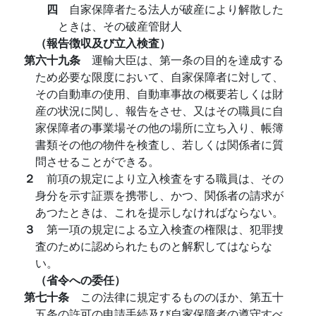
四
自家保障者たる法人が破産により解散した
ときは、その破産管財人
（報告徴収及び立入検査）
第六十九条
運輸大臣は、第一条の目的を達成する
ため必要な限度において、自家保障者に対して、
その自動車の使用、自動車事故の概要若しくは財
産の状況に関し、報告をさせ、又はその職員に自
家保障者の事業場その他の場所に立ち入り、帳簿
書類その他の物件を検査し、若しくは関係者に質
問させることができる。
２
前項の規定により立入検査をする職員は、その
身分を示す証票を携帯し、かつ、関係者の請求が
あつたときは、これを提示しなければならない。
３
第一項の規定による立入検査の権限は、犯罪捜
査のために認められたものと解釈してはならな
い。
（省令への委任）
第七十条
この法律に規定するもののほか、第五十
五条の許可の申請手続及び自家保障者の遵守すべ