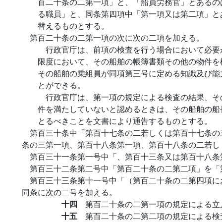
百二十条の二第一項」と、「船員労務官」とあるの
る職員」と、同条第四項中「第一項又は第二項」と
替えるものとする。
第百二十条の二第一項の次に次の二項を加える。
行政官庁は、前項の検査を行う場合において必要
限度において、その船舶の帳簿書類その他の物件を
その船舶の乗組員が同項第三号に定める知識及び能
とができる。
行政官庁は、第一項の規定による検査の結果、そ
件を満たしていないと認めるときは、その船舶の船
とるべきことを文書により通告するものとする。
第百三十条中「第百十七条の二若しくは第百十七条の
条の三第一項、第百十八条第一項、第百十八条の二若し
第百三十一条第一号中「、第百十三条又は第百十八条
第百三十二条第二号中「第百二十条の二第二項」を「
第百三十三条第十一号中「（第百二十条の二第四項に
同条に次の二号を加える。
十四
第百二十条の二第一項の規定による立
十五
第百二十条の二第二項の規定による検