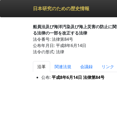
日本研究のための歴史情報
船員法及び海洋汚染及び海上災害の防止に関
る法律の一部を改正する法律
法令番号: 法律第84号
公布年月日: 平成8年6月14日
法令の形式: 法律
沿革
関連法規
会議録
リンク
公布:
平成8年6月14日 法律第84号