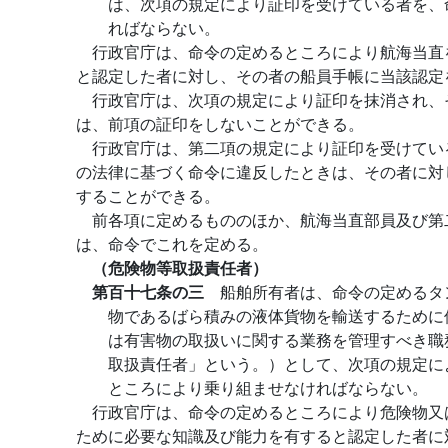
は、次項の規定により証印を受けている者を、
ればならない。
行政官庁は、命令の定めるところにより航海当直
と認定した者に対し、その者の船員手帳に当該認定
行政官庁は、次項の規定により証印を抹消され、
は、前項の証印をしないことができる。
行政官庁は、第二項の規定により証印を受けてい
の法律に基づく命令に違反したときは、その者に対
することができる。
前各項に定めるもののほか、航海当直部員及び第
は、命令でこれを定める。
（危険物等取扱責任者）
第百十七条の三
船舶所有者は、命令の定めるタ
物であるばら積みの液体貨物を輸送するために
は有害物の取扱いに関する業務を管理すべき職
取扱責任者」という。）として、次項の規定に
ところにより乗り組ませなければならない。
行政官庁は、命令の定めるところにより危険物又
ために必要な知識及び能力を有すると認定した者に