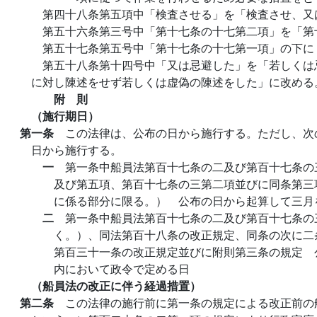
第四十八条第五項中「検査させる」を「検査させ、又
第五十六条第三号中「第十七条の十七第二項」を「第
第五十七条第五号中「第十七条の十七第一項」の下に
第五十八条第十四号中「又は忌避した」を「若しくは
に対し陳述をせず若しくは虚偽の陳述をした」に改める
附 則
（施行期日）
第一条
この法律は、公布の日から施行する。ただし、次
日から施行する。
一
第一条中船員法第百十七条の二及び第百十七条の
及び第五項、第百十七条の三第二項並びに同条第三
に係る部分に限る。） 公布の日から起算して三月
二
第一条中船員法第百十七条の二及び第百十七条の
く。）、同法第百十八条の改正規定、同条の次に二
第百三十一条の改正規定並びに附則第三条の規定 
内において政令で定める日
（船員法の改正に伴う経過措置）
第二条
この法律の施行前に第一条の規定による改正前の