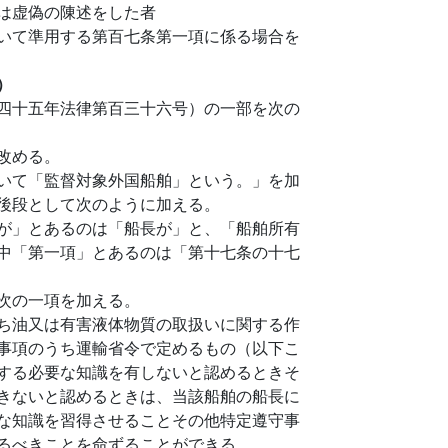
は虚偽の陳述をした者
いて準用する第百七条第一項に係る場合を
）
四十五年法律第百三十六号）の一部を次の
改める。
いて「監督対象外国船舶」という。」を加
後段として次のように加える。
が」とあるのは「船長が」と、「船舶所有
中「第一項」とあるのは「第十七条の十七
次の一項を加える。
ち油又は有害液体物質の取扱いに関する作
事項のうち運輸省令で定めるもの（以下こ
する必要な知識を有しないと認めるときそ
きないと認めるときは、当該船舶の船長に
な知識を習得させることその他特定遵守事
るべきことを命ずることができる。