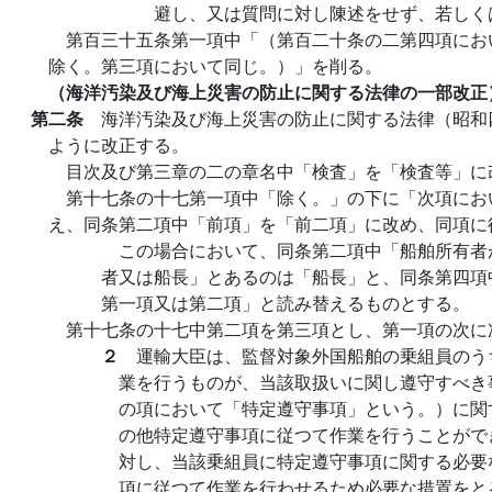
避し、又は質問に対し陳述をせず、若しく
第百三十五条第一項中「（第百二十条の二第四項にお
除く。第三項において同じ。）」を削る。
（海洋汚染及び海上災害の防止に関する法律の一部改正
第二条
海洋汚染及び海上災害の防止に関する法律（昭和
ように改正する。
目次及び第三章の二の章名中「検査」を「検査等」に
第十七条の十七第一項中「除く。」の下に「次項にお
え、同条第二項中「前項」を「前二項」に改め、同項に
この場合において、同条第二項中「船舶所有者
者又は船長」とあるのは「船長」と、同条第四項
第一項又は第二項」と読み替えるものとする。
第十七条の十七中第二項を第三項とし、第一項の次に
２
運輸大臣は、監督対象外国船舶の乗組員のう
業を行うものが、当該取扱いに関し遵守すべき
の項において「特定遵守事項」という。）に関
の他特定遵守事項に従つて作業を行うことがで
対し、当該乗組員に特定遵守事項に関する必要
項に従つて作業を行わせるため必要な措置をと