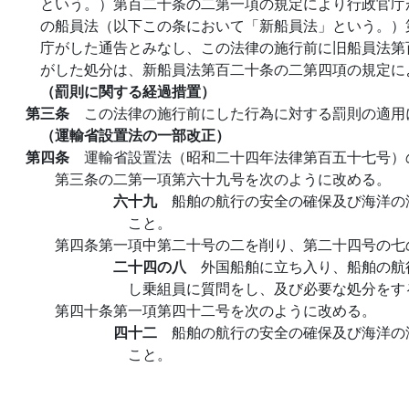
という。）第百二十条の二第一項の規定により行政官庁
の船員法（以下この条において「新船員法」という。）
庁がした通告とみなし、この法律の施行前に旧船員法第
がした処分は、新船員法第百二十条の二第四項の規定に
（罰則に関する経過措置）
第三条
この法律の施行前にした行為に対する罰則の適用
（運輸省設置法の一部改正）
第四条
運輸省設置法（昭和二十四年法律第百五十七号）
第三条の二第一項第六十九号を次のように改める。
六十九
船舶の航行の安全の確保及び海洋の
こと。
第四条第一項中第二十号の二を削り、第二十四号の七
二十四の八
外国船舶に立ち入り、船舶の航
し乗組員に質問をし、及び必要な処分をす
第四十条第一項第四十二号を次のように改める。
四十二
船舶の航行の安全の確保及び海洋の
こと。