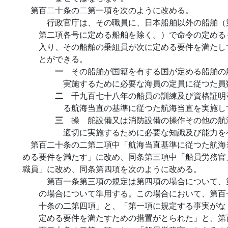
第百二十条の二第一項を次のように改める。
行政官庁は、その職員に、日本船舶以外の船舶（
第二項各号に定める船舶を除く。）で命令の定める
入り、その船舶の乗組員が次に定める要件を満たし
とができる。
一
その船舶が国籍を有する国が定める船舶の
実施するために必要な海員の定員に従つた員
二
千九百七十八年の船員の訓練及び資格証明
る航海当直の基準に従つた航海当直を実施し
三
操 舵設備又は消防設備の操作その他の航
適切に実施するために必要な知識及び能力を
第百二十条の二第二項中「航海当直基準に従つた航海
める要件を満たす」に改め、同条第三項中「船員労務官
職員」に改め、同条第四項を次のように改める。
第百一条第三項の規定は第四項の場合について、
の場合について準用する。この場合において、第百
十条の二第四項」と、「第一項に規定する事実がな
定める要件を満たすための措置がとられた」と、第