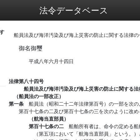
法令データベース
す
船員法及び海洋汚染及び海上災害の防止に関する法律の
御名御璽
平成八年六月十四日
法律第八十四号
船員法及び海洋汚染及び海上災害の防止に関する法
（船員法の一部改正）
第一条
船員法（昭和二十二年法律第百号）の一部を次の
第百十七条の二及び第百十七条の三を次のように改め
（航海当直部員）
第百十七条の二
船舶所有者は、命令の定める船
（第五項において「航海当直部員」という。）