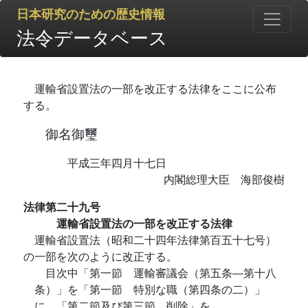
日本研究のための歴史情報
法令データベース
運輸省設置法の一部を改正する法律をここに公布
する。
御名御璽
平成三年四月十七日
内閣総理大臣 海部俊樹
法律第二十九号
運輸省設置法の一部を改正する法律
運輸省設置法（昭和二十四年法律第百五十七号）
の一部を次のように改正する。
目次中「第一節 運輸審議会（第五条―第十八
条）」を「第一節 特別な職（第四条の二）」
に、「第二節及び第三節 削除」を