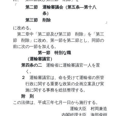
「
第二節
運輸審議会（第五条―第十八
条）
第三節
削除
」
に改める。
第二章中「第二節及び第三節 削除」を「第三
節 削除」に改め、第一節を第二節とし、同節の
前に次の一節を加える。
第一節 特別な職
（運輸審議官）
第四条の二
運輸省に運輸審議官一人を置
く。
２
運輸審議官は、命を受けて運輸省の所管
行政に関する重要な政策の企画立案及び実
施に関する事務を総括整理する。
附 則
この法律は、平成三年七月一日から施行する。
運輸大臣 村岡兼造
内閣総理大臣 海部俊樹