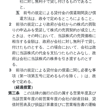
社に対し無利子で貸し付けるものであるこ
と。
五
前号の規定による貸付金の償還期間及び償
還方法は、政令で定めるところによること。
２
前項の規定により政府が会社からの株式の買取
りの申込みを受諾して株式の売買契約が成立した
ときは、その時において、当該株式の売買価格に
相当する金額は、政府が会社に対し無利子で貸し
付けたものとする。この場合において、会社は政
府に当該株式の代金を支払つたものとみなし、政
府は会社に当該株式の株券を引き渡すものとす
る。
３
前項の規定による貸付金の償還に関し必要な事
項（第一項第五号に定めるものを除く。）は、政
令で定める。
（経過措置）
第三条
この法律の施行の日の属する営業年度及び
当該営業年度の前営業年度の会社の財産目録、貸
借対照表及び損益計算書並びに営業報告書の運輸