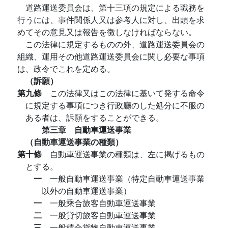
道路運送委員会は、第十三項の規定による職務を
行うには、事件関係人又は参考人に対し、出頭を求
めてその意見又は報告を徴しなければならない。
この法律に規定するものの外、道路運送委員会の
組織、運用その他道路運送委員会に関し必要な事項
は、政令でこれを定める。
（訴願）
第九條
この法律又はこの法律に基いて発する命令
に規定する事項につき行政廳のした処分に不服の
ある者は、訴願をすることができる。
第三章 自動車運送事業
（自動車運送事業の種類）
第十條
自動車運送事業の種類は、左に掲げるもの
とする。
一
一般自動車運送事業（特定自動車運送事業
以外の自動車運送事業）
一
一般乘合旅客自動車運送事業
二
一般貸切旅客自動車運送事業
三
一般積合貨物自動車運送事業