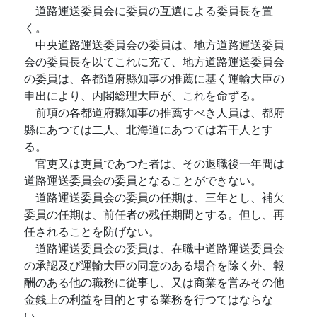
道路運送委員会に委員の互選による委員長を置
く。
中央道路運送委員会の委員は、地方道路運送委員
会の委員長を以てこれに充て、地方道路運送委員会
の委員は、各都道府縣知事の推薦に基く運輸大臣の
申出により、内閣総理大臣が、これを命ずる。
前項の各都道府縣知事の推薦すべき人員は、都府
縣にあつては二人、北海道にあつては若干人とす
る。
官吏又は吏員であつた者は、その退職後一年間は
道路運送委員会の委員となることができない。
道路運送委員会の委員の任期は、三年とし、補欠
委員の任期は、前任者の残任期間とする。但し、再
任されることを防げない。
道路運送委員会の委員は、在職中道路運送委員会
の承認及び運輸大臣の同意のある場合を除く外、報
酬のある他の職務に從事し、又は商業を営みその他
金銭上の利益を目的とする業務を行つてはならな
い。