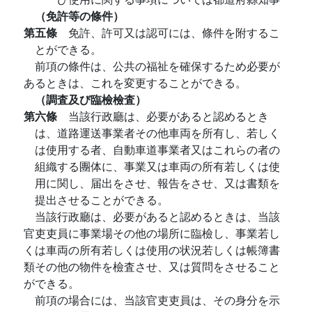
（免許等の條件）
第五條
免許、許可又は認可には、條件を附するこ
とができる。
前項の條件は、公共の福祉を確保するため必要が
あるときは、これを変更することができる。
（調査及び臨檢檢査）
第六條
当該行政廳は、必要があると認めるとき
は、道路運送事業者その他車両を所有し、若しく
は使用する者、自動車道事業者又はこれらの者の
組織する團体に、事業又は車両の所有若しくは使
用に関し、届出をさせ、報告をさせ、又は書類を
提出させることができる。
当該行政廳は、必要があると認めるときは、当該
官吏吏員に事業場その他の場所に臨檢し、事業若し
くは車両の所有若しくは使用の状況若しくは帳簿書
類その他の物件を檢査させ、又は質問をさせること
ができる。
前項の場合には、当該官吏吏員は、その身分を示