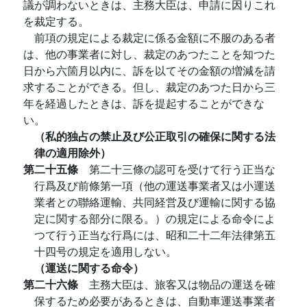
議が調わないときは、主務大臣は、申請に因りこれ
を裁定する。
前項の規定による裁定に係る金額に不服のある者
は、他の事業者に対し、裁定のあつたことを知つた
日から六箇月以内に、訴を以てその金額の増減を請
求することができる。但し、裁定のあつた日から三
年を経過したときは、訴を提起することができな
い。
（私的独占の禁止及び公正取引の確保に関する法
律の適用除外）
第二十五條
第二十三條の認可を受けて行う正当な
行爲及び前條第一項（他の運送事業者又は小運送
業者との聯絡運輸、共同経営及び運輸に関する協
定に関する部分に限る。）の規定による命令によ
つて行う正当な行爲には、昭和二十二年法律第五
十四号の規定を適用しない。
（運送に関する命令）
第二十六條
主務大臣は、旅客又は物品の運送を確
保するため必要があるときは、自動車運送事業者