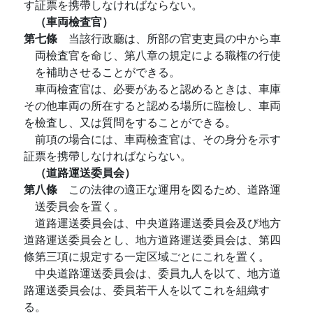
す証票を携帶しなければならない。
（車両檢査官）
第七條
当該行政廳は、所部の官吏吏員の中から車
両檢査官を命じ、第八章の規定による職権の行使
を補助させることができる。
車両檢査官は、必要があると認めるときは、車庫
その他車両の所在すると認める場所に臨檢し、車両
を檢査し、又は質問をすることができる。
前項の場合には、車両檢査官は、その身分を示す
証票を携帶しなければならない。
（道路運送委員会）
第八條
この法律の適正な運用を図るため、道路運
送委員会を置く。
道路運送委員会は、中央道路運送委員会及び地方
道路運送委員会とし、地方道路運送委員会は、第四
條第三項に規定する一定区域ごとにこれを置く。
中央道路運送委員会は、委員九人を以て、地方道
路運送委員会は、委員若干人を以てこれを組織す
る。