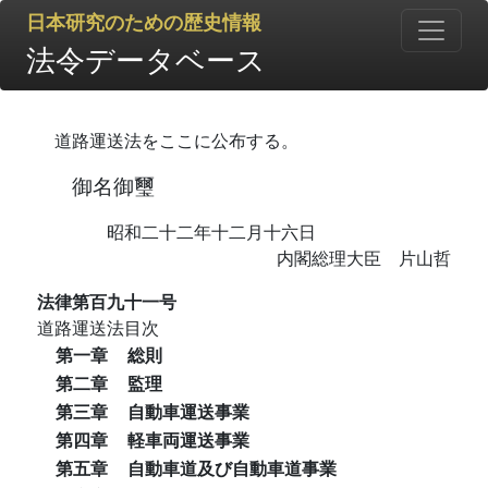
日本研究のための歴史情報
法令データベース
道路運送法をここに公布する。
御名御璽
昭和二十二年十二月十六日
内閣総理大臣 片山哲
法律第百九十一号
道路運送法目次
第一章
総則
第二章
監理
第三章
自動車運送事業
第四章
軽車両運送事業
第五章
自動車道及び自動車道事業