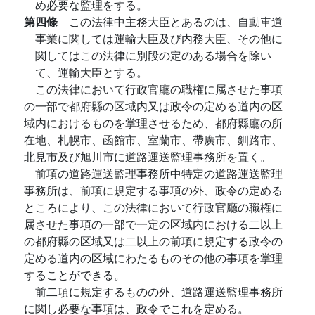
め必要な監理をする。
第四條
この法律中主務大臣とあるのは、自動車道
事業に関しては運輸大臣及び内務大臣、その他に
関してはこの法律に別段の定のある場合を除い
て、運輸大臣とする。
この法律において行政官廳の職権に属させた事項
の一部で都府縣の区域内又は政令の定める道内の区
域内におけるものを掌理させるため、都府縣廳の所
在地、札幌市、函館市、室蘭市、帶廣市、釧路市、
北見市及び旭川市に道路運送監理事務所を置く。
前項の道路運送監理事務所中特定の道路運送監理
事務所は、前項に規定する事項の外、政令の定める
ところにより、この法律において行政官廳の職権に
属させた事項の一部で一定の区域内における二以上
の都府縣の区域又は二以上の前項に規定する政令の
定める道内の区域にわたるものその他の事項を掌理
することができる。
前二項に規定するものの外、道路運送監理事務所
に関し必要な事項は、政令でこれを定める。