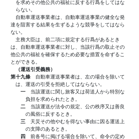
を求めその他公共の福祉に反する行爲をしてはな
らない。
自動車運送事業者は、自動車運送事業の健全な発
達を阻害する結果を生ずるような競爭をしてはなら
ない。
主務大臣は、前二項に規定する行爲があるとき
は、自動車運送事業者に対し、当該行爲の取止その
他公共の福祉を確保するため必要な措置を命ずるこ
とができる。
（運送引受義務）
第十九條
自動車運送事業者は、左の場合を除いて
は、運送の引受を拒絶してはならない。
一
当該運送に関し旅客又は荷送人から特別な
負担を求められたとき。
二
当該運送が法令の規定、公の秩序又は善良
の風俗に反するとき。
三
天災その他やむを得ない事由に因る運送上
の支障のあるとき。
四
前各号に掲げる場合を除いて、命令の定め