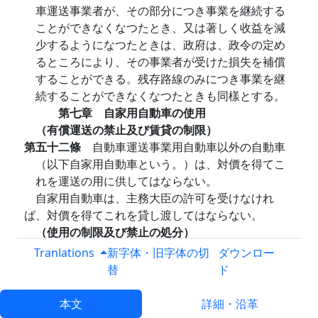
車運送事業者が、その部分につき事業を継続する
ことができなくなつたとき、又は著しく收益を減
少するようになつたときは、政府は、政令の定め
るところにより、その事業者が受けた損失を補償
することができる。残存路線のみにつき事業を継
続することができなくなつたときも同樣とする。
第七章 自家用自動車の使用
（有償運送の禁止及び賃貸の制限）
第五十二條
自動車運送事業用自動車以外の自動車
（以下自家用自動車という。）は、対價を得てこ
れを運送の用に供してはならない。
自家用自動車は、主務大臣の許可を受けなけれ
ば、対價を得てこれを貸し渡してはならない。
（使用の制限及び禁止の処分）
第五十三條
主務大臣は、自家用自動車（命令の定
Tranlations
新字体・旧字体の切
ダウンロー
める乘車定員を有する乘用自動車を除く。）の使
替
ド
用がこの法律の目的に照らし適正でないと認める
ときは、その使用を制限し、又は禁止することが
本文
詳細・沿革
できる。