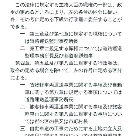
この法律に規定する主務大臣の職権の一部は、政
令の定めるところにより、左の各号の区分に從い、
各ゝその号に定める下級の行政廳に委任することが
できる。
一
第三章及び第七章に規定する職権について
は道路運送監理事務所長
二
第五章に規定する職権については道路運送
監理事務所長及び都道府縣知事
第四章、第五章及び第八章に規定する行政廳は、
政令の定める場合を除いて、左の各号に定める区分
による。
一
貨物軽車両運送事業に関する事項及び自動
車に関する第八章に規定する事項については
道路運送監理事務所長
二
旅客軽車両運送事業に関する事項及び旅客
軽車両に関する第八章に規定する事項につい
ては都の区の長又は市町村長
三
自動車道の工事のためにする土地の立入及
び使用に関する事項については都道府縣知事