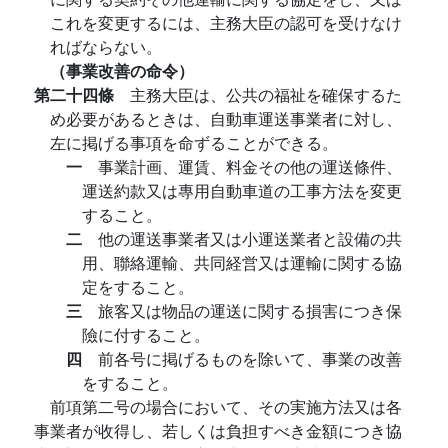
これを変更するには、主務大臣の認可を受けなけ
ればならない。
（事業改善の命令）
第二十四條
主務大臣は、公共の福祉を確保するた
め必要があるときは、自動車運送事業者に対し、
左に掲げる事項を命ずることができる。
一
事業計画、運賃、料金その他の運送條件、
運送約款又は專用自動車道の工事方法を変更
すること。
二
他の運送事業者又は小運送業者と設備の共
用、聯絡運輸、共同経営又は運輸に関する協
定をすること。
三
旅客又は物品の運送に関する損害につき保
險に付すること。
四
前各号に掲げるものを除いて、事業の改善
をすること。
前項第二号の場合において、その実施方法又は各
事業者が收得し、若しくは負担すべき金額につき協