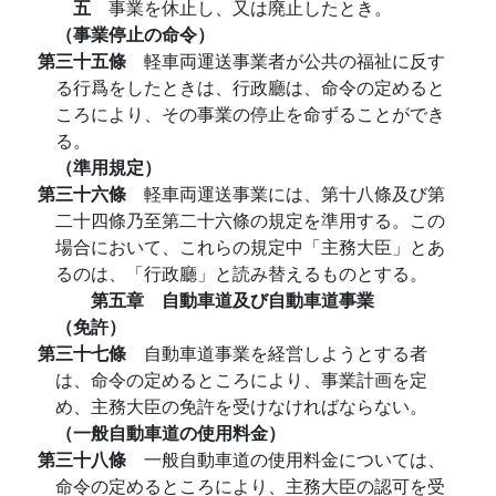
五
事業を休止し、又は廃止したとき。
（事業停止の命令）
第三十五條
軽車両運送事業者が公共の福祉に反す
る行爲をしたときは、行政廳は、命令の定めると
ころにより、その事業の停止を命ずることができ
る。
（準用規定）
第三十六條
軽車両運送事業には、第十八條及び第
二十四條乃至第二十六條の規定を準用する。この
場合において、これらの規定中「主務大臣」とあ
るのは、「行政廳」と読み替えるものとする。
第五章 自動車道及び自動車道事業
（免許）
第三十七條
自動車道事業を経営しようとする者
は、命令の定めるところにより、事業計画を定
め、主務大臣の免許を受けなければならない。
（一般自動車道の使用料金）
第三十八條
一般自動車道の使用料金については、
命令の定めるところにより、主務大臣の認可を受