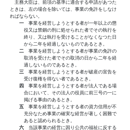
主務大臣は、前項の基準に適合する申請があつた
ときは、左の場合を除いては、事業の免許をしなけ
ればならない。
一
事業を経営しようとする者が一年以上の懲
役又は禁錮の刑に処せられた者でその執行を
終り、又は執行を受けることがなくなつた日
から二年を経過しないものであるとき。
二
事業を経営しようとする者が事業の免許の
取消を受けた者でその取消の日から二年を経
過しないものであるとき。
三
事業を経営しようとする者が破産の宣告を
受け復権を得ない者であるとき。
四
事業を経営しようとする者が法人である場
合において、その法人の役員に前三号の一に
掲げる事由のあるとき。
五
事業を経営しようとする者の資力信用が不
充分なため事業の確実な経営が著しく困難で
あると認められるとき。
六
当該事業の経営に因り公共の福祉に反する