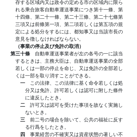
存する区域内又は政令の定める市の区域内に限ら
れる乘合旅客自動車運送事業につき第十一條、第
十四條、第二十一條、第二十三條、第二十七條第
三項又は前條第一項、第二項若しくは第五項の規
定による処分をするには、都知事又は当該市長の
意見を徴しなければならない。
（事業の停止及び免許の取消）
第三十條
自動車運送事業者が左の各号の一に該当
するときは、主務大臣は、自動車運送事業の全部
若しくは一部の停止を命じ、又は免許の全部若し
くは一部を取り消すことができる。
一
この法律、この法律に基く命令若しくは処
分又は免許、許可若しくは認可に附した條件
に違反したとき。
二
許可又は認可を受けた事項を故なく実施し
ないとき。
三
前二号の場合を除いて、公共の福祉に反す
る行爲をしたとき。
四
事業経営の不確実又は資産状態の著しい不