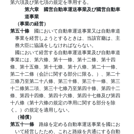
第六項及び第七項の規定を準用する。
第六章 國営自動車運送事業及び國営自動車
道事業
（事業の経営）
第五十條
國において自動車運送事業又は自動車道
事業を経営しようとするときは、当該官廳は、主
務大臣に協議をしなければならない。
國において経営する自動車運送事業及び自動車道
事業には、第六條、第十一條、第十二條、第十四
條、第十五條、第十七條、第十八條、第二十一條、
第二十二條（会計に関する部分に限る。）、第二十
三條乃至第二十八條、第三十條、第三十一條、第三
十二條第二項、第三十七條乃至第四十條、第四十二
條、第四十四條、第四十六條、第四十七條及び第四
十八條（第十六條の規定の準用に関する部分を除
く。）の規定を適用しない。
（補償）
第五十一條
路線を定める自動車運送事業を國にお
いて経営したため、これと路線を共通にする自動