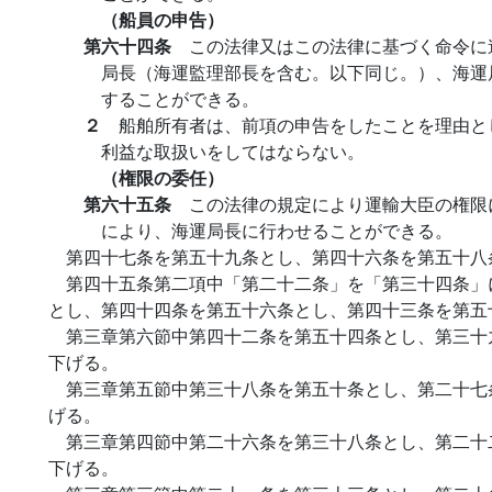
（船員の申告）
第六十四条
この法律又はこの法律に基づく命令に
局長（海運監理部長を含む。以下同じ。）、海運
することができる。
２
船舶所有者は、前項の申告をしたことを理由と
利益な取扱いをしてはならない。
（権限の委任）
第六十五条
この法律の規定により運輸大臣の権限
により、海運局長に行わせることができる。
第四十七条を第五十九条とし、第四十六条を第五十八
第四十五条第二項中「第二十二条」を「第三十四条」
とし、第四十四条を第五十六条とし、第四十三条を第五
第三章第六節中第四十二条を第五十四条とし、第三十
下げる。
第三章第五節中第三十八条を第五十条とし、第二十七
げる。
第三章第四節中第二十六条を第三十八条とし、第二十
下げる。