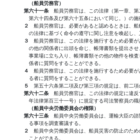
（船員労務官）
第六十一条
船員労務官は、この法律（第一章、第
第六十四条及び第六十五条において同じ。）の施
２
船員労務官は、必要があると認めるときは、船
の法律に基づく命令の遵守に関し注意を喚起し、
３
船員労務官は、この法律を施行するため必要が
の他の関係者に出頭を命じ、帳簿書類を提出させ
事業場に立ち入り、帳簿書類その他の物件を検査
係者に質問をすることができる。
４
船員労務官は、この法律を施行するため必要が
る者に質問をすることができる。
５
第五十六条第二項及び第三項の規定は、前二項
第六十二条
船員労務官は、この法律の規定に違反
年法律第百三十一号）に規定する司法警察員の職
（船員中央労働委員会の権限）
第六十三条
船員中央労働委員会は、運輸大臣の諮
る事項を調査審議する。
２
船員中央労働委員会は、船員災害の防止のため
ことができる。