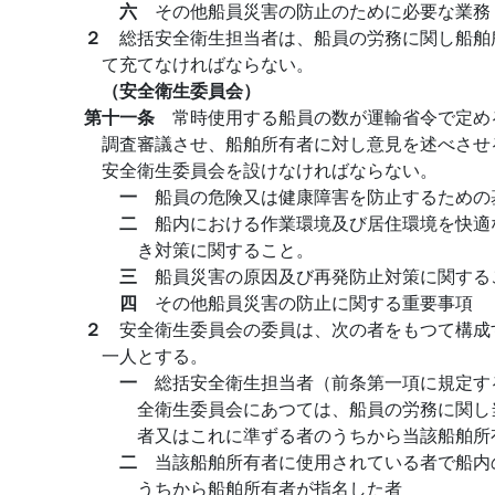
六
その他船員災害の防止のために必要な業務
２
総括安全衛生担当者は、船員の労務に関し船舶
て充てなければならない。
（安全衛生委員会）
第十一条
常時使用する船員の数が運輸省令で定め
調査審議させ、船舶所有者に対し意見を述べさせ
安全衛生委員会を設けなければならない。
一
船員の危険又は健康障害を防止するための
二
船内における作業環境及び居住環境を快適
き対策に関すること。
三
船員災害の原因及び再発防止対策に関する
四
その他船員災害の防止に関する重要事項
２
安全衛生委員会の委員は、次の者をもつて構成
一人とする。
一
総括安全衛生担当者（前条第一項に規定す
全衛生委員会にあつては、船員の労務に関し
者又はこれに準ずる者のうちから当該船舶所
二
当該船舶所有者に使用されている者で船内
うちから船舶所有者が指名した者