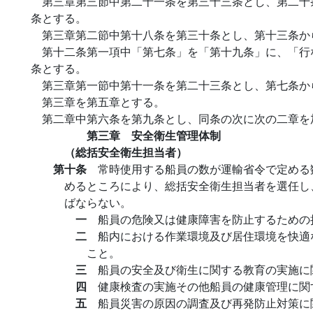
第三章第三節中第二十一条を第三十三条とし、第二十
条とする。
第三章第二節中第十八条を第三十条とし、第十三条か
第十二条第一項中「第七条」を「第十九条」に、「行
条とする。
第三章第一節中第十一条を第二十三条とし、第七条か
第三章を第五章とする。
第二章中第六条を第九条とし、同条の次に次の二章を
第三章 安全衛生管理体制
（総括安全衛生担当者）
第十条
常時使用する船員の数が運輸省令で定める
めるところにより、総括安全衛生担当者を選任し
ばならない。
一
船員の危険又は健康障害を防止するための
二
船内における作業環境及び居住環境を快適
こと。
三
船員の安全及び衛生に関する教育の実施に
四
健康検査の実施その他船員の健康管理に関
五
船員災害の原因の調査及び再発防止対策に