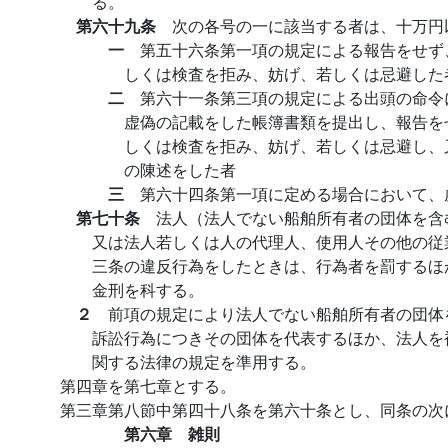
る。
第六十九条
次の各号の一に該当する者は、十万円
一
第五十六条第一項の規定による報告をせず
しくは検査を拒み、妨げ、若しくは忌避した
二
第六十一条第三項の規定による出頭の命令
虚偽の記載をした帳簿書類を提出し、報告を
しくは検査を拒み、妨げ、若しくは忌避し、
の陳述をした者
三
第六十四条第一項に定める場合において、
第七十条
法人（法人でない船舶所有者の団体を含
又は法人若しくは人の代理人、使用人その他の従
三条の違反行為をしたときは、行為者を罰するほ
金刑を科する。
２
前項の規定により法人でない船舶所有者の団体
訴訟行為につきその団体を代表するほか、法人を
関する法律の規定を準用する。
第四章を第七章とする。
第三章第八節中第四十八条を第六十条とし、同条の次
第六章 雑則