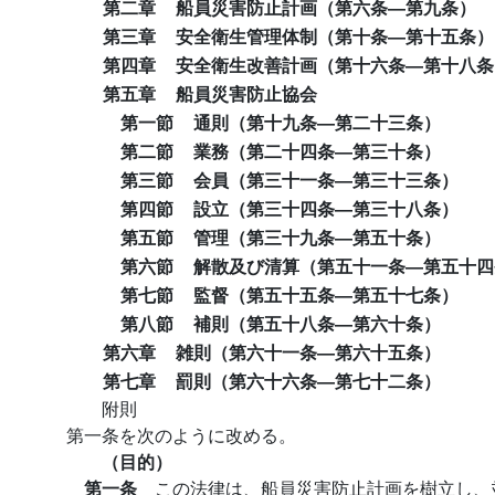
第二章
船員災害防止計画（第六条―第九条）
第三章
安全衛生管理体制（第十条―第十五条）
第四章
安全衛生改善計画（第十六条―第十八条
第五章
船員災害防止協会
第一節
通則（第十九条―第二十三条）
第二節
業務（第二十四条―第三十条）
第三節
会員（第三十一条―第三十三条）
第四節
設立（第三十四条―第三十八条）
第五節
管理（第三十九条―第五十条）
第六節
解散及び清算（第五十一条―第五十四
第七節
監督（第五十五条―第五十七条）
第八節
補則（第五十八条―第六十条）
第六章
雑則（第六十一条―第六十五条）
第七章
罰則（第六十六条―第七十二条）
附則
第一条を次のように改める。
（目的）
第一条
この法律は、船員災害防止計画を樹立し、