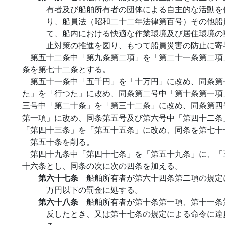
有者及び船舶所有者の団体による自主的な活動を
り、船員法（昭和二十二年法律第百号）その他船
て、船内における快適な作業環境及び居住環境の
止対策の推進を図り、もつて船員災害の防止に寄
第五十二条中「第九条第二項」を「第二十一条第二項
条を第七十二条とする。
第五十一条中「五千円」を「十万円」に改め、同条第
た」を「行つた」に改め、同条第二号中「第十条第一項
三号中「第二十条」を「第三十二条」に改め、同条第四
第一項」に改め、同条第五号及び第六号中「第四十二条
「第四十三条」を「第五十五条」に改め、同条を第七十
第五十条を削る。
第四十九条中「第四十七条」を「第五十九条」に、「
十六条とし、同条の次に次の四条を加える。
第六十七条
船舶所有者が第六十四条第二項の規定
万円以下の罰金に処する。
第六十八条
船舶所有者が第十条第一項、第十一条
反したとき、又は第十七条の規定による命令に違