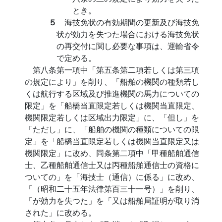
とき。
５
海技免状の有効期間の更新及び海技免
状が効力を失つた場合における海技免状
の再交付に関し必要な事項は、運輸省令
で定める。
第八条第一項中「第五条第二項若しくは第三項
の規定により」を削り、「船舶の機関の種類若し
くは航行する区域及び推進機関の馬力についての
限定」を「船橋当直限定若しくは機関当直限定、
機関限定若しくは区域出力限定」に、「但し」を
「ただし」に、「船舶の機関の種類についての限
定」を「船橋当直限定若しくは機関当直限定又は
機関限定」に改め、同条第二項中「甲種船舶通信
士、乙種船舶通信士又は丙種船舶通信士の資格に
ついての」を「海技士（通信）に係る」に改め、
「（昭和二十五年法律第百三十一号）」を削り、
「が効力を失つた」を「又は船舶局証明が取り消
された」に改める。