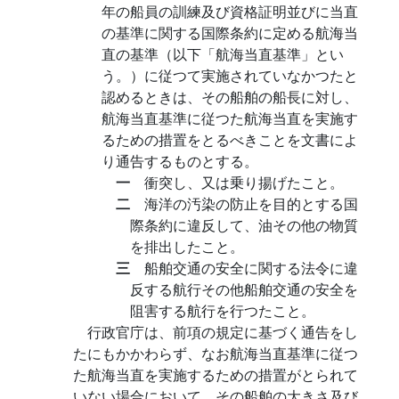
年の船員の訓練及び資格証明並びに当直
の基準に関する国際条約に定める航海当
直の基準（以下「航海当直基準」とい
う。）に従つて実施されていなかつたと
認めるときは、その船舶の船長に対し、
航海当直基準に従つた航海当直を実施す
るための措置をとるべきことを文書によ
り通告するものとする。
一
衝突し、又は乗り揚げたこと。
二
海洋の汚染の防止を目的とする国
際条約に違反して、油その他の物質
を排出したこと。
三
船舶交通の安全に関する法令に違
反する航行その他船舶交通の安全を
阻害する航行を行つたこと。
行政官庁は、前項の規定に基づく通告をし
たにもかかわらず、なお航海当直基準に従つ
た航海当直を実施するための措置がとられて
いない場合において、その船舶の大きさ及び