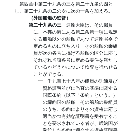
第四章中第二十九条の三を第二十九条の四と
し、第二十九条の二の次に次の一条を加える。
（外国船舶の監督）
第二十九条の三
運輸大臣は、その職員
に、本邦の港にある第二条第一項に規定
する船舶以外の船舶であつて運輸省令で
定めるものに立ち入り、その船舶の乗組
員が次の各号に掲げる船舶の区分に応じ
それぞれ当該各号に定める要件を満たし
ているかどうかについて検査を行わせる
ことができる。
一
千九百七十八年の船員の訓練及び
資格証明並びに当直の基準に関する
国際条約（以下「条約」という。）
の締約国の船舶 その船舶の乗組員
のうち、条約によりその資格に応じ
適当かつ有効な証明書を受有するこ
とを要求されている者が、締約国が
発給した条約に適合する資格証明書