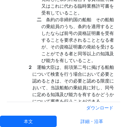
又はこれに代わる臨時業務許可書を
受有していること。
二
条約の非締約国の船舶 その船舶
の乗組員のうち、条約を適用すると
したならば前号の資格証明書を受有
することを要求されることとなる者
が、その資格証明書の発給を受ける
ことができる者と同等以上の知識及
び能力を有していること。
２
運輸大臣は、前項第二号に掲げる船舶
について検査を行う場合において必要と
認めるときは、その必要と認める限度に
おいて、当該船舶の乗組員に対し、同号
に定める知識及び能力を有するかどうか
について審査を行うことができる。
３
運輸大臣は、第一項の規定による検査
ダウンロード
の結果、その船舶の乗組員が同項各号の
本文
一に定める要件を満たしていないと認め
詳細・沿革