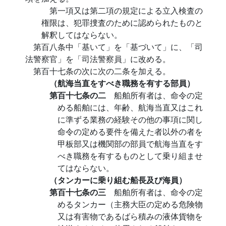
第一項又は第二項の規定による立入検査の
権限は、犯罪捜査のために認められたものと
解釈してはならない。
第百八条中「基いて」を「基づいて」に、「司
法警察官」を「司法警察員」に改める。
第百十七条の次に次の二条を加える。
（航海当直をすべき職務を有する部員）
第百十七条の二
船舶所有者は、命令の定
める船舶には、年齢、航海当直又はこれ
に準ずる業務の経験その他の事項に関し
命令の定める要件を備えた者以外の者を
甲板部又は機関部の部員で航海当直をす
べき職務を有するものとして乗り組ませ
てはならない。
（タンカーに乗り組む船長及び海員）
第百十七条の三
船舶所有者は、命令の定
めるタンカー（主務大臣の定める危険物
又は有害物であるばら積みの液体貨物を