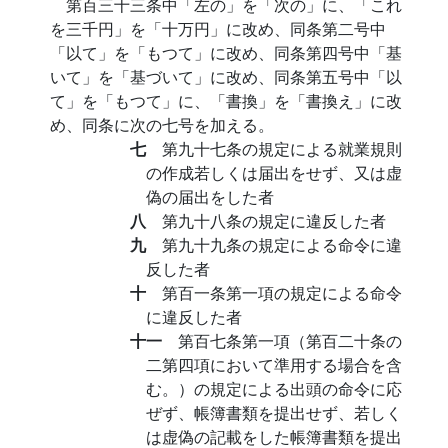
第百三十三条中「左の」を「次の」に、「これ
を三千円」を「十万円」に改め、同条第二号中
「以て」を「もつて」に改め、同条第四号中「基
いて」を「基づいて」に改め、同条第五号中「以
て」を「もつて」に、「書換」を「書換え」に改
め、同条に次の七号を加える。
七
第九十七条の規定による就業規則
の作成若しくは届出をせず、又は虚
偽の届出をした者
八
第九十八条の規定に違反した者
九
第九十九条の規定による命令に違
反した者
十
第百一条第一項の規定による命令
に違反した者
十一
第百七条第一項（第百二十条の
二第四項において準用する場合を含
む。）の規定による出頭の命令に応
ぜず、帳簿書類を提出せず、若しく
は虚偽の記載をした帳簿書類を提出