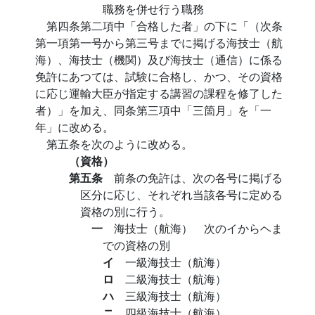
職務を併せ行う職務
第四条第二項中「合格した者」の下に「（次条
第一項第一号から第三号までに掲げる海技士（航
海）、海技士（機関）及び海技士（通信）に係る
免許にあつては、試験に合格し、かつ、その資格
に応じ運輸大臣が指定する講習の課程を修了した
者）」を加え、同条第三項中「三箇月」を「一
年」に改める。
第五条を次のように改める。
（資格）
第五条
前条の免許は、次の各号に掲げる
区分に応じ、それぞれ当該各号に定める
資格の別に行う。
一
海技士（航海） 次のイからヘま
での資格の別
イ
一級海技士（航海）
ロ
二級海技士（航海）
ハ
三級海技士（航海）
ニ
四級海技士（航海）