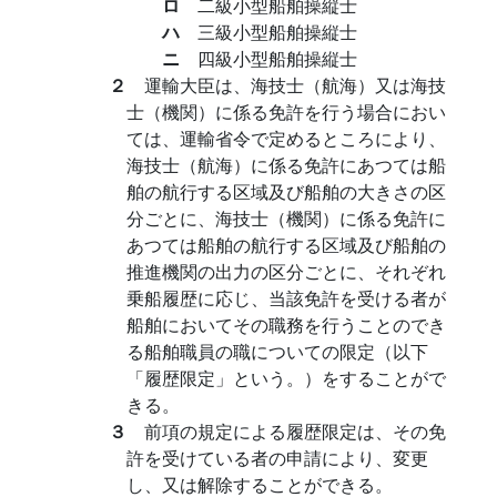
ロ
二級小型船舶操縦士
ハ
三級小型船舶操縦士
ニ
四級小型船舶操縦士
２
運輸大臣は、海技士（航海）又は海技
士（機関）に係る免許を行う場合におい
ては、運輸省令で定めるところにより、
海技士（航海）に係る免許にあつては船
舶の航行する区域及び船舶の大きさの区
分ごとに、海技士（機関）に係る免許に
あつては船舶の航行する区域及び船舶の
推進機関の出力の区分ごとに、それぞれ
乗船履歴に応じ、当該免許を受ける者が
船舶においてその職務を行うことのでき
る船舶職員の職についての限定（以下
「履歴限定」という。）をすることがで
きる。
３
前項の規定による履歴限定は、その免
許を受けている者の申請により、変更
し、又は解除することができる。