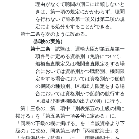
理由がなくて聴聞の期日に出頭しないと
きは、第一項の規定にかかわらず、聴聞
を行わないで前条第一項又は第二項の規
定による処分をすることができる。
第十二条を次のように改める。
（試験の実施）
第十二条
試験は、運輸大臣が第五条第一
項各号に定める資格別（免許について、
船橋当直限定又は機関当直限定をする場
合においては資格別かつ職務別、機関限
定をする場合においては資格別かつ船舶
の機関の種類別、区域出力限定をする場
合においては資格別かつ船舶の航行する
区域及び推進機関の出力の別）に行う。
第十三条の二第二項中「別表第五の上級の欄に
掲げる」を「第五条第一項各号に定める」に、
「同表の下級の欄に掲げる」を「当該資格より下
級の」に改め、同条第三項中「丙種航海士」を
「六級海技士（航海）」に、「丙種機関士」を