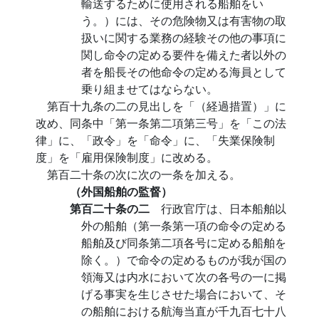
輸送するために使用される船舶をい
う。）には、その危険物又は有害物の取
扱いに関する業務の経験その他の事項に
関し命令の定める要件を備えた者以外の
者を船長その他命令の定める海員として
乗り組ませてはならない。
第百十九条の二の見出しを「（経過措置）」に
改め、同条中「第一条第二項第三号」を「この法
律」に、「政令」を「命令」に、「失業保険制
度」を「雇用保険制度」に改める。
第百二十条の次に次の一条を加える。
（外国船舶の監督）
第百二十条の二
行政官庁は、日本船舶以
外の船舶（第一条第一項の命令の定める
船舶及び同条第二項各号に定める船舶を
除く。）で命令の定めるものが我が国の
領海又は内水において次の各号の一に掲
げる事実を生じさせた場合において、そ
の船舶における航海当直が千九百七十八