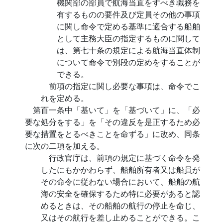
機関部の部員で航海当直をすべき職務を
有するものの要件及び定員その他の事項
に関し命令で定める基準に適合する船舶
として主務大臣の指定するものに関して
は、第七十条の規定による航海当直体制
について命令で別段の定めをすることが
できる。
前項の指定に関し必要な事項は、命令でこ
れを定める。
第百一条中「基いて」を「基づいて」に、「必
要な処分をする」を「その違反を是正するため必
要な措置をとるべきことを命ずる」に改め、同条
に次の二項を加える。
行政官庁は、前項の規定に基づく命令を発
したにもかかわらず、船舶所有者又は船員が
その命令に従わない場合において、船舶の航
海の安全を確保するため特に必要があると認
めるときは、その船舶の航行の停止を命じ、
又はその航行を差し止めることができる。こ