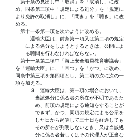
第十条の見出し中「取消」を「取消し」に改
め、同条第三項中「規定による処分」を「規定に
より免許の取消し」に、「聞き」を「聴き」に改
める。
第十一条第一項を次のように改める。
運輸大臣は、前条第一項又は第二項の規定
による処分をしようとするときは、公開によ
る聴聞を行わなければならない。
第十一条第二項中「海上安全船員教育審議会」
を「運輸大臣」に、「且つ」を「かつ」に改め、
同条中第三項を第四項とし、第二項の次に次の一
項を加える。
３
運輸大臣は、第一項の場合において、
当該処分に係る者の所在が不明であるた
め、前項の規定による通知をすることが
できず、かつ、同項の規定による公示を
した日から起算して三十日を経過しても
その所在が判明しないとき、又は当該処
分に係る者若しくはその代理人が正当な