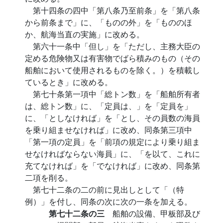
第十四条の四中「第八条乃至前条」を「第八条
から前条まで」に、「ものの外」を「もののほ
か、航海当直の実施」に改める。
第六十一条中「但し」を「ただし、主務大臣の
定める危険物又は有害物でばら積みのもの（その
船舶において使用されるものを除く。）を積載し
ているとき」に改める。
第七十条第一項中「総トン数」を「船舶所有者
は、総トン数」に、「定員は、」を「定員を」
に、「としなければ」を「とし、その員数の海員
を乗り組ませなければ」に改め、同条第三項中
「第一項の定員」を「前項の規定により乗り組ま
せなければならない海員」に、「を以て、これに
充てなければ」を「でなければ」に改め、同条第
二項を削る。
第七十二条の二の前に見出しとして「（特
例）」を付し、同条の次に次の一条を加える。
第七十二条の三
船舶の設備、甲板部及び