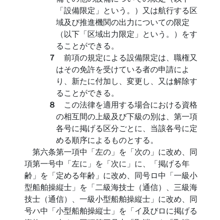
「設備限定」という。）又は航行する区
域及び推進機関の出力についての限定
（以下「区域出力限定」という。）をす
ることができる。
７
前項の規定による設備限定は、職権又
はその免許を受けている者の申請によ
り、新たに付加し、変更し、又は解除す
ることができる。
８
この法律を適用する場合における資格
の相互間の上級及び下級の別は、第一項
各号に掲げる区分ごとに、当該各号に定
める順序によるものとする。
第六条第一項中「左の」を「次の」に改め、同
項第一号中「左に」を「次に」に、「掲げる年
齢」を「定める年齢」に改め、同号ロ中「一級小
型船舶操縦士」を「二級海技士（通信）、三級海
技士（通信）、一級小型船舶操縦士」に改め、同
号ハ中「小型船舶操縦士」を「イ及びロに掲げる