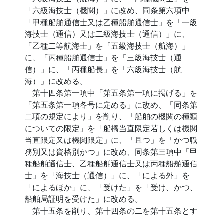
「六級海技士（機関）」に改め、同条第六項中
「甲種船舶通信士又は乙種船舶通信士」を「一級
海技士（通信）又は二級海技士（通信）」に、
「乙種二等航海士」を「五級海技士（航海）」
に、「丙種船舶通信士」を「三級海技士（通
信）」に、「丙種船長」を「六級海技士（航
海）」に改める。
第十四条第一項中「第五条第一項に掲げる」を
「第五条第一項各号に定める」に改め、「同条第
二項の規定により」を削り、「船舶の機関の種類
についての限定」を「船橋当直限定若しくは機関
当直限定又は機関限定」に、「且つ」を「かつ職
務別又は資格別かつ」に改め、同条第三項中「甲
種船舶通信士、乙種船舶通信士又は丙種船舶通信
士」を「海技士（通信）」に、「による外」を
「によるほか」に、「受けた」を「受け、かつ、
船舶局証明を受けた」に改める。
第十五条を削り、第十四条の二を第十五条とす