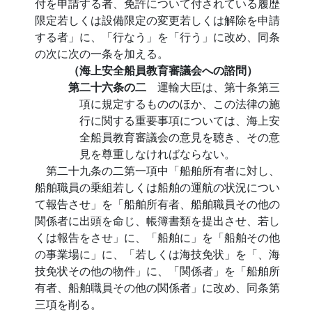
付を申請する者、免許について付されている履歴
限定若しくは設備限定の変更若しくは解除を申請
する者」に、「行なう」を「行う」に改め、同条
の次に次の一条を加える。
（海上安全船員教育審議会への諮問）
第二十六条の二
運輸大臣は、第十条第三
項に規定するもののほか、この法律の施
行に関する重要事項については、海上安
全船員教育審議会の意見を聴き、その意
見を尊重しなければならない。
第二十九条の二第一項中「船舶所有者に対し、
船舶職員の乗組若しくは船舶の運航の状況につい
て報告させ」を「船舶所有者、船舶職員その他の
関係者に出頭を命じ、帳簿書類を提出させ、若し
くは報告をさせ」に、「船舶に」を「船舶その他
の事業場に」に、「若しくは海技免状」を「、海
技免状その他の物件」に、「関係者」を「船舶所
有者、船舶職員その他の関係者」に改め、同条第
三項を削る。