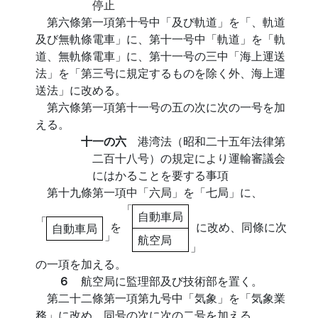
停止
第六條第一項第十号中「及び軌道」を「、軌道
及び無軌條電車」に、第十一号中「軌道」を「軌
道、無軌條電車」に、第十一号の三中「海上運送
法」を「第三号に規定するものを除く外、海上運
送法」に改める。
第六條第一項第十一号の五の次に次の一号を加
える。
十一の六
港湾法（昭和二十五年法律第
二百十八号）の規定により運輸審議会
にはかることを要する事項
第十九條第一項中「六局」を「七局」に、
「
自動車局
「
を
に改め、同條に次
自動車局
」
航空局
」
の一項を加える。
６
航空局に監理部及び技術部を置く。
第二十二條第一項第九号中「気象」を「気象業
務」に改め、同号の次に次の二号を加える。