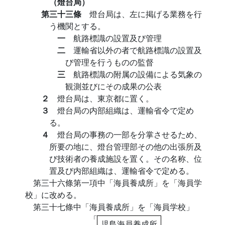
（燈台局）
第三十三條
燈台局は、左に掲げる業務を行
う機関とする。
一
航路標識の設置及び管理
二
運輸省以外の者で航路標識の設置及
び管理を行うものの監督
三
航路標識の附属の設備による気象の
観測並びにその成果の公表
２
燈台局は、東京都に置く。
３
燈台局の内部組織は、運輸省令で定め
る。
４
燈台局の事務の一部を分掌させるため、
所要の地に、燈台管理部その他の出張所及
び技術者の養成施設を置く。その名称、位
置及び内部組織は、運輸省令で定める。
第三十六條第一項中「海員養成所」を「海員学
校」に改める。
第三十七條中「海員養成所」を「海員学校」
「
児島海員養成所