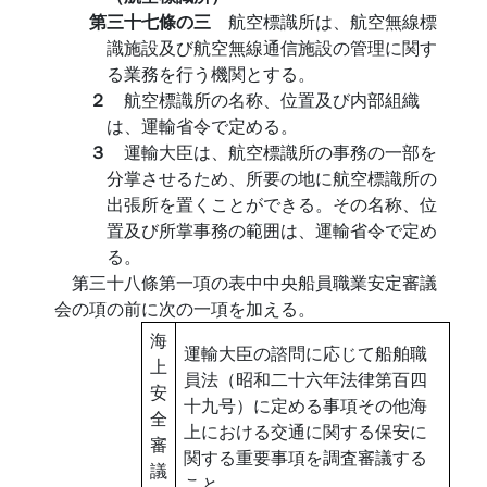
第三十七條の三
航空標識所は、航空無線標
識施設及び航空無線通信施設の管理に関す
る業務を行う機関とする。
２
航空標識所の名称、位置及び内部組織
は、運輸省令で定める。
３
運輸大臣は、航空標識所の事務の一部を
分掌させるため、所要の地に航空標識所の
出張所を置くことができる。その名称、位
置及び所掌事務の範囲は、運輸省令で定め
る。
第三十八條第一項の表中中央船員職業安定審議
会の項の前に次の一項を加える。
海
運輸大臣の諮問に応じて船舶職
上
員法（昭和二十六年法律第百四
安
十九号）に定める事項その他海
全
上における交通に関する保安に
審
関する重要事項を調査審議する
議
こと。