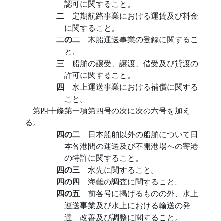
認可に関すること。
二
定期航路事業における運賃及び料金
に関すること。
二の二
木船運送事業の登録に関するこ
と。
三
船舶の譲受、譲渡、借受及び貸渡の
許可に関すること。
四
水上運送事業における補償に関する
こと。
第四十條第一項第四号の次に次の六号を加え
る。
四の二
日本船舶以外の船舶について日
本各港間の運送及び不開港場への寄港
の特許に関すること。
四の三
水先に関すること。
四の四
海難の調査に関すること。
四の五
前各号に掲げるものの外、水上
運送事業及び水上における輸送の発
達、改善及び調整に関すること。