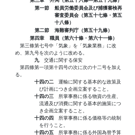
第一節
船員労働委員会及び捕獲審検再
審査委員会（第五十七條・第五
十八條）
第二節
海難審判庁（第五十九條）
第四章
職員（第六十條・第六十一條）
第三條第七号中「気象」を「気象業務」に改
め、第九号を次のように改める。
九
交通に関する保安
第四條第一項第十四号の次に次の十二号を加え
る。
十四の二
運輸に関する基本的な政策及
び計画につき企画立案すること。
十四の三
所掌事務に係る物資の生産、
流通及び消費に関する基本的施策につ
き企画立案すること。
十四の四
所掌事務に係る価格等の統制
を行うこと。
十四の五
所掌事務に係る外国為替予算