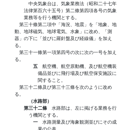
中央気象台は、気象業務法（昭和二十七年
法律第百六十五号）第二條第四項各号の気象
業務等を行う機関とする。
第三十條第二項中「海況、地震」を「地象、地
動、地球磁気、地球電気、水象」に改め、「測
器」の下に「並びに羅針盤及び経線儀」を加え
る。
第三十一條第一項第四号の次に次の一号を加え
る。
五
航空機、航空原動機、及び航空機装
備品並びに飛行場及び航空保安施設に
関すること。
第三十二條及び第三十三條を次のように改め
る。
（水路部）
第三十二條
水路部は、左に掲げる業務を行
う機関とする。
一
水路測量及び海象観測並びにその成
果の公表