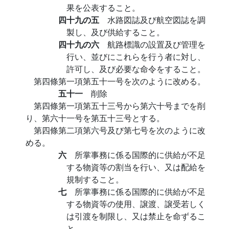
果を公表すること。
四十九の五
水路図誌及び航空図誌を調
製し、及び供給すること。
四十九の六
航路標識の設置及び管理を
行い、並びにこれらを行う者に対し、
許可し、及び必要な命令をすること。
第四條第一項第五十一号を次のように改める。
五十一
削除
第四條第一項第五十三号から第六十号までを削
り、第六十一号を第五十三号とする。
第四條第二項第六号及び第七号を次のように改
める。
六
所掌事務に係る国際的に供給が不足
する物資等の割当を行い、又は配給を
規制すること。
七
所掌事務に係る国際的に供給が不足
する物資等の使用、譲渡、譲受若しく
は引渡を制限し、又は禁止を命ずるこ
と。