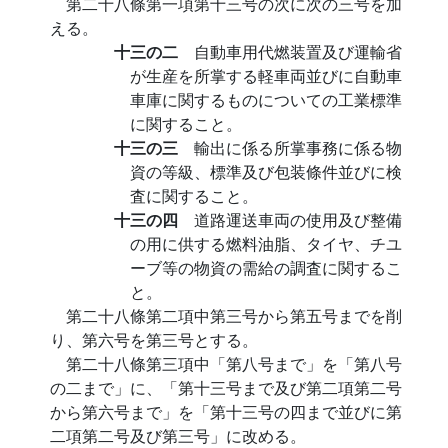
第二十八條第一項第十三号の次に次の三号を加
える。
十三の二
自動車用代燃装置及び運輸省
が生産を所掌する軽車両並びに自動車
車庫に関するものについての工業標準
に関すること。
十三の三
輸出に係る所掌事務に係る物
資の等級、標準及び包装條件並びに検
査に関すること。
十三の四
道路運送車両の使用及び整備
の用に供する燃料油脂、タイヤ、チユ
ーブ等の物資の需給の調査に関するこ
と。
第二十八條第二項中第三号から第五号までを削
り、第六号を第三号とする。
第二十八條第三項中「第八号まで」を「第八号
の二まで」に、「第十三号まで及び第二項第二号
から第六号まで」を「第十三号の四まで並びに第
二項第二号及び第三号」に改める。