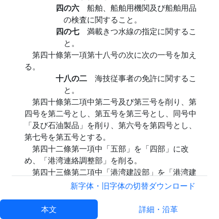
四の六
船舶、船舶用機関及び船舶用品
の検査に関すること。
四の七
満載きつ水線の指定に関するこ
と。
第四十條第一項第十八号の次に次の一号を加え
る。
十八の二
海技従事者の免許に関するこ
と。
第四十條第二項中第二号及び第三号を削り、第
四号を第二号とし、第五号を第三号とし、同号中
「及び石油製品」を削り、第六号を第四号とし、
第七号を第五号とする。
第四十二條第一項中「五部」を「四部」に改
め、「港湾連絡調整部」を削る。
第四十三條第二項中「港湾建設部」を「港湾建
設局」に改める。
新字体・旧字体の切替
ダウンロード
第二章第四節中「第二款 公共船員職業安定
所」を削り、第四十五條を次のように改める。
本文
詳細・沿革
第四十五條
削除