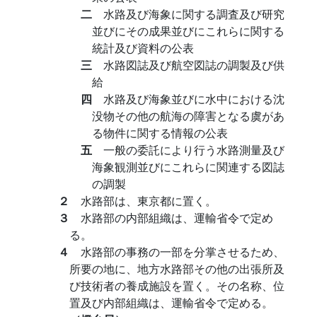
二
水路及び海象に関する調査及び研究
並びにその成果並びにこれらに関する
統計及び資料の公表
三
水路図誌及び航空図誌の調製及び供
給
四
水路及び海象並びに水中における沈
没物その他の航海の障害となる虞があ
る物件に関する情報の公表
五
一般の委託により行う水路測量及び
海象観測並びにこれらに関連する図誌
の調製
２
水路部は、東京都に置く。
３
水路部の内部組織は、運輸省令で定め
る。
４
水路部の事務の一部を分掌させるため、
所要の地に、地方水路部その他の出張所及
び技術者の養成施設を置く。その名称、位
置及び内部組織は、運輸省令で定める。