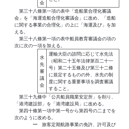
会
第三十八條第一項の表中「造船業合理化審議
会」を「海運造船合理化審議会」に改め、「造船
に関する事業の合理化」の上に「海運及び」を加
える。
第三十八條第一項の表中船員教育審議会の項の
次に次の一項を加える。
運輸大臣の諮問に応じて水先法
水
（昭和二十五年法律第百二十一
先
号）第二十五條及び第三十二條
審
に規定するものの外、水先の制
議
度に関する重要事項を調査審議
会
すること。
第三十九條中「公共船員職業安定所」を削り、
「港湾建設部」を「港湾建設局」に改める。
第四十條第一項中第一号から第四号の二までを
次のように改める。
一
旅客定期航路事業の免許、許可及び