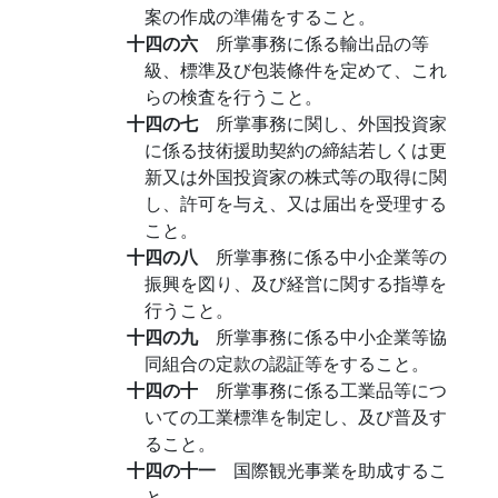
案の作成の準備をすること。
十四の六
所掌事務に係る輸出品の等
級、標準及び包装條件を定めて、これ
らの検査を行うこと。
十四の七
所掌事務に関し、外国投資家
に係る技術援助契約の締結若しくは更
新又は外国投資家の株式等の取得に関
し、許可を与え、又は届出を受理する
こと。
十四の八
所掌事務に係る中小企業等の
振興を図り、及び経営に関する指導を
行うこと。
十四の九
所掌事務に係る中小企業等協
同組合の定款の認証等をすること。
十四の十
所掌事務に係る工業品等につ
いての工業標準を制定し、及び普及す
ること。
十四の十一
国際観光事業を助成するこ
と。