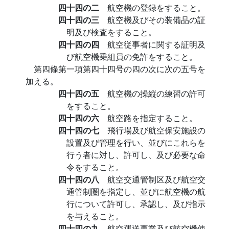
四十四の二
航空機の登録をすること。
四十四の三
航空機及びその装備品の証
明及び検査をすること。
四十四の四
航空従事者に関する証明及
び航空機乗組員の免許をすること。
第四條第一項第四十四号の四の次に次の五号を
加える。
四十四の五
航空機の操縦の練習の許可
をすること。
四十四の六
航空路を指定すること。
四十四の七
飛行場及び航空保安施設の
設置及び管理を行い、並びにこれらを
行う者に対し、許可し、及び必要な命
令をすること。
四十四の八
航空交通管制区及び航空交
通管制圏を指定し、並びに航空機の航
行について許可し、承認し、及び指示
を与えること。
四十四の九
航空運送事業及び航空機使