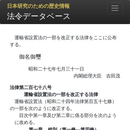
日本研究のための歴史情報
法令データベース
運輸省設置法の一部を改正する法律をここに公布
する。
御名御璽
昭和二十七年七月三十一日
内閣総理大臣 吉田茂
法律第二百七十八号
運輸省設置法の一部を改正する法律
運輸省設置法（昭和二十四年法律第百五十七條）
の一部を次のように改正する。
目次中第一章及び第二章に係る部分を次のよう
に改める。
第一章
総則（第一條―第四條）