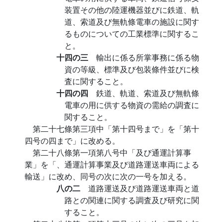
装置その他の陸運機器並びに鉄道、軌
道、索道及び無軌條電車の施設に関す
るものについての工業標準に関するこ
と。
十四の三
輸出に係る所掌事務に係る物
資の等級、標準及び包装條件並びに検
査に関すること。
十四の四
鉄道、軌道、索道及び無軌條
電車の用に供する物資の需給の調査に
関すること。
第二十七條第三項中「第十四号まで」を「第十
四号の四まで」に改める。
第二十八條第一項第八号中「及び通運計算事
業」を「、通運計算事業及び道路運送車両による
輸送」に改め、同号の次に次の一号を加える。
八の二
道路運送及び道路運送車両と道
路との関連に関する調査及び研究に関
すること。