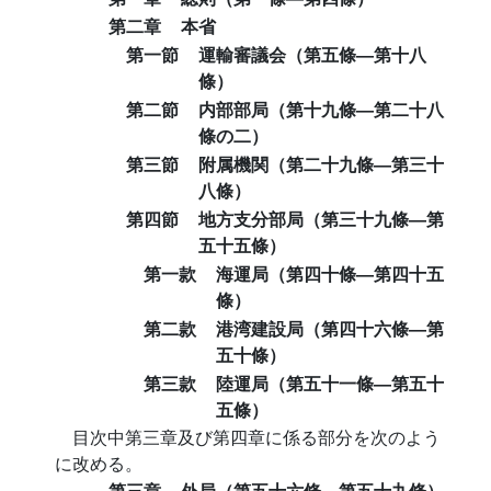
第二章
本省
第一節
運輸審議会（第五條―第十八
條）
第二節
内部部局（第十九條―第二十八
條の二）
第三節
附属機関（第二十九條―第三十
八條）
第四節
地方支分部局（第三十九條―第
五十五條）
第一款
海運局（第四十條―第四十五
條）
第二款
港湾建設局（第四十六條―第
五十條）
第三款
陸運局（第五十一條―第五十
五條）
目次中第三章及び第四章に係る部分を次のよう
に改める。
第三章
外局（第五十六條―第五十九條）