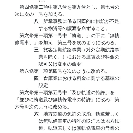
第四條第二項中第八号を第九号とし、第七号の
次に次の一号を加える。
八
所掌事務に係る国際的に供給が不足
する物資等の譲渡を命ずること。
第六條第一項第二号中「軌道、」の下に「無軌
條電車、」を加え、第三号を次のように改める。
三
旅客定期航路事業（対外定期航路事
業を除く。）における運賃及び料金の
認可又は変更の命令
第六條第一項第四号を次のように改める。
四
倉庫業における料金に関する基準の
設定
第六條第一項第五号中「及び軌道の特許」を
「並びに軌道及び無軌條電車の特許」に改め、第
六号を次のように改める。
六
地方鉄道の免許の取消、軌道若しく
は無軌條電車の特許の取消又は地方鉄
道、軌道若しくは無軌條電車の営業の