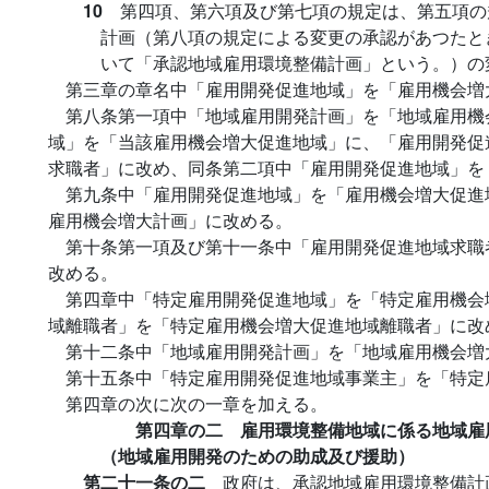
10
第四項、第六項及び第七項の規定は、第五項の
計画（第八項の規定による変更の承認があつたと
いて「承認地域雇用環境整備計画」という。）の
第三章の章名中「雇用開発促進地域」を「雇用機会増
第八条第一項中「地域雇用開発計画」を「地域雇用機
域」を「当該雇用機会増大促進地域」に、「雇用開発促
求職者」に改め、同条第二項中「雇用開発促進地域」を
第九条中「雇用開発促進地域」を「雇用機会増大促進
雇用機会増大計画」に改める。
第十条第一項及び第十一条中「雇用開発促進地域求職
改める。
第四章中「特定雇用開発促進地域」を「特定雇用機会
域離職者」を「特定雇用機会増大促進地域離職者」に改
第十二条中「地域雇用開発計画」を「地域雇用機会増
第十五条中「特定雇用開発促進地域事業主」を「特定
第四章の次に次の一章を加える。
第四章の二 雇用環境整備地域に係る地域雇
（地域雇用開発のための助成及び援助）
第二十一条の二
政府は、承認地域雇用環境整備計