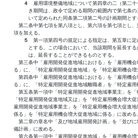
４
雇用環境整備地域について第四章の二（第二十
き期間は、政令で定める期間の範囲内で第七条の
いて定められた同条第二項第二号の計画期間とす
第二条中第七項を第八項とし、第六項を第七項とし、
項を加える。
５
第一項第四号の規定による指定は、第五章に定
とする。この場合において、当該期間を延長する
は、延長することができるものとする。
第三条中「雇用開発促進地域における」を「雇用機会
る」に、「特定雇用開発促進地域」を「特定雇用機会増
第四条中「雇用開発促進地域における」を「雇用機会
る」に、「特定雇用開発促進地域離職者」を「特定雇用
第五条第一項中「特定雇用開発促進地域事業主」を「
「特定雇用開発促進地域又は」を「特定雇用機会増大促
雇用開発促進地域事業主」を「特定雇用機会増大促進地
係る」を「特定雇用機会増大促進地域に係る」に改める
第二章の章名中「及び地域雇用開発計画」を「並びに
備計画」に改める。
第六条第一項中「雇用開発促進地域」を「雇用機会増