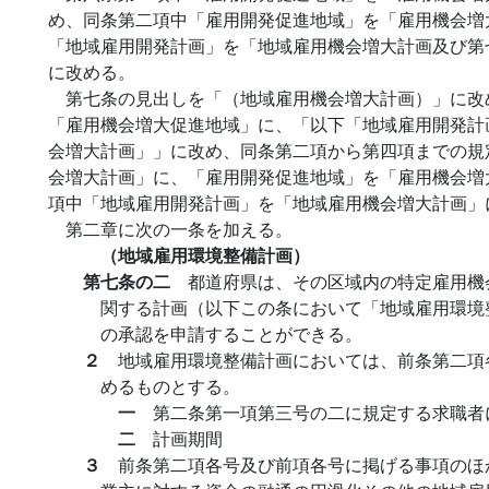
め、同条第二項中「雇用開発促進地域」を「雇用機会増
「地域雇用開発計画」を「地域雇用機会増大計画及び第
に改める。
第七条の見出しを「（地域雇用機会増大計画）」に改
「雇用機会増大促進地域」に、「以下「地域雇用開発計
会増大計画」」に改め、同条第二項から第四項までの規
会増大計画」に、「雇用開発促進地域」を「雇用機会増
項中「地域雇用開発計画」を「地域雇用機会増大計画」
第二章に次の一条を加える。
（地域雇用環境整備計画）
第七条の二
都道府県は、その区域内の特定雇用機
関する計画（以下この条において「地域雇用環境
の承認を申請することができる。
２
地域雇用環境整備計画においては、前条第二項
めるものとする。
一
第二条第一項第三号の二に規定する求職者
二
計画期間
３
前条第二項各号及び前項各号に掲げる事項のほ