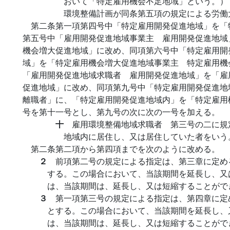
おいて「特定雇用機会不足地域」という。）
環境整備計画が同条第五項の規定による労働
第二条第一項第四号中「特定雇用開発促進地域」を「
第五号中「雇用開発促進地域事業主 雇用開発促進地域
機会増大促進地域」に改め、同項第六号中「特定雇用開
域」を「特定雇用機会増大促進地域事業主 特定雇用機
「雇用開発促進地域求職者 雇用開発促進地域」を「雇
促進地域」に改め、同項第九号中「特定雇用開発促進地
離職者」に、「特定雇用開発促進地域内」を「特定雇用
号を第十一号とし、第九号の次に次の一号を加える。
十
雇用環境整備地域求職者 第三号の二に規
地域内に居住し、又は居住していた者をいう
第二条第二項から第四項までを次のように改める。
２
前項第二号の規定による指定は、第三章に定め
する。この場合において、当該期間を延長し、又
は、当該期間は、延長し、又は短縮することがで
３
第一項第三号の規定による指定は、第四章に定
とする。この場合において、当該期間を延長し、
は、当該期間は、延長し、又は短縮することがで