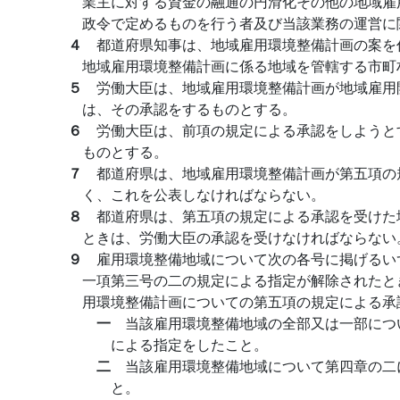
業主に対する資金の融通の円滑化その他の地域雇
政令で定めるものを行う者及び当該業務の運営に
４
都道府県知事は、地域雇用環境整備計画の案を
地域雇用環境整備計画に係る地域を管轄する市町
５
労働大臣は、地域雇用環境整備計画が地域雇用
は、その承認をするものとする。
６
労働大臣は、前項の規定による承認をしようと
ものとする。
７
都道府県は、地域雇用環境整備計画が第五項の
く、これを公表しなければならない。
８
都道府県は、第五項の規定による承認を受けた
ときは、労働大臣の承認を受けなければならない
９
雇用環境整備地域について次の各号に掲げるい
一項第三号の二の規定による指定が解除されたと
用環境整備計画についての第五項の規定による承
一
当該雇用環境整備地域の全部又は一部につ
による指定をしたこと。
二
当該雇用環境整備地域について第四章の二
と。