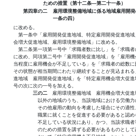
ための措置（第十二条―第二十一条）
第四章の二
雇用環境整備地域に係る地域雇用開発
一条の四）
に改める。
第一条中「雇用開発促進地域、特定雇用開発促進地域
会増大促進地域、雇用環境整備地域」に改める。
第二条第一項第一号中「求職者数に比し」を「求職者
に改め、同項第二号中「雇用開発促進地域」を「雇用機
当程度に雇用機会が不足している」を「求職者の総数に
その状態が相当期間にわたり継続することが見込まれる
進地域 雇用開発促進地域」を「特定雇用機会増大促進
号の次に次の一号を加える。
三の二
雇用環境整備地域 雇用機会増大促進
以外の地域のうち、当該地域における労働力
その他雇用の動向を考慮した場合にその適性
職業に就くことを促進する必要があると認め
不足している状況にあり、かつ、当該求職者
のための措置を講ずる必要があるものとして