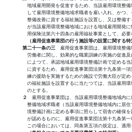
地域雇用開発を促進するため、当該雇用環境整備
して雇用環境整備地域求職者を雇い入れ、かつ、
整備改善に資する福祉施設を設置し、又は整備す
が当該雇用環境整備地域における地域雇用開発に
用保険法第六十四条の雇用福祉事業として、必要
（雇用促進事業団の行う施設等の設置に関する特
第二十一条の三
雇用促進事業団は、雇用環境整備
労働者に関し、効果的な職業訓練の実施の促進及
によつて、承認地域雇用環境整備計画で定める当
に資するため、雇用促進事業団法第十九条第一項
練の援助を実施するための施設で労働大臣が定め
の福祉施設を設置するに当たつては、当該雇用環
のとする。
２
雇用促進事業団は、当該雇用環境整備地域内に
整備地域求職者（当該雇用環境整備地域内に居住
境整備計画に定める事項に照らして宿舎の確保を
が認めるものに、雇用促進事業団法第十九条第一
この場合においては、同条第五項の規定は、適用