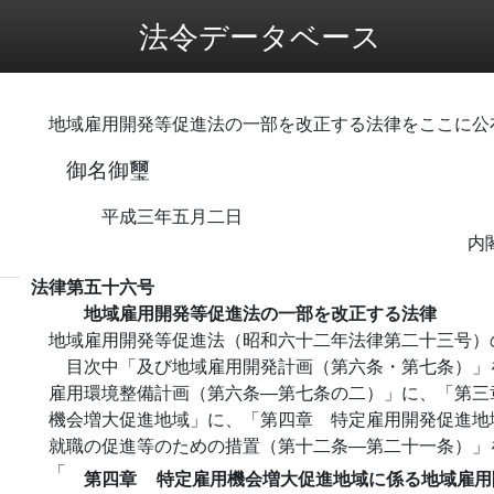
法令データベース
地域雇用開発等促進法の一部を改正する法律をここに公
御名御璽
平成三年五月二日
内
法律第五十六号
地域雇用開発等促進法の一部を改正する法律
地域雇用開発等促進法（昭和六十二年法律第二十三号）
目次中「及び地域雇用開発計画（第六条・第七条）」
雇用環境整備計画（第六条―第七条の二）」に、「第三
機会増大促進地域」に、「第四章 特定雇用開発促進地
就職の促進等のための措置（第十二条―第二十一条）」
「
第四章
特定雇用機会増大促進地域に係る地域雇用