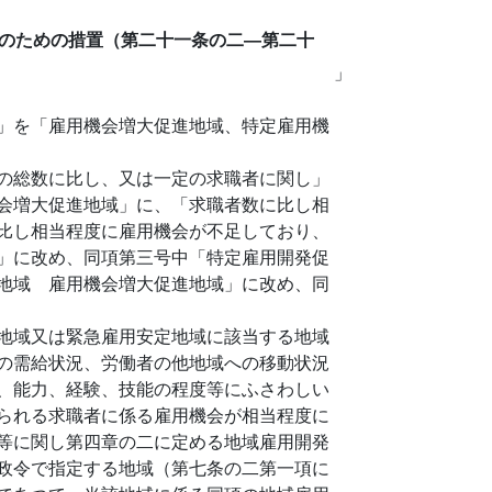
のための措置（第二十一条の二―第二十
」
」を「雇用機会増大促進地域、特定雇用機
の総数に比し、又は一定の求職者に関し」
会増大促進地域」に、「求職者数に比し相
比し相当程度に雇用機会が不足しており、
」に改め、同項第三号中「特定雇用開発促
地域 雇用機会増大促進地域」に改め、同
地域又は緊急雇用安定地域に該当する地域
の需給状況、労働者の他地域への移動状況
、能力、経験、技能の程度等にふさわしい
られる求職者に係る雇用機会が相当程度に
等に関し第四章の二に定める地域雇用開発
政令で指定する地域（第七条の二第一項に