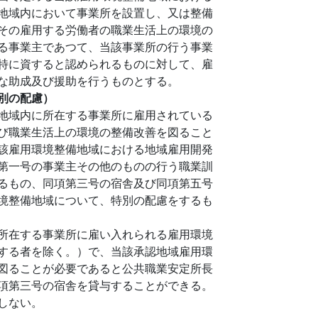
地域内において事業所を設置し、又は整備
その雇用する労働者の職業生活上の環境の
る事業主であつて、当該事業所の行う事業
特に資すると認められるものに対して、雇
な助成及び援助を行うものとする。
別の配慮）
地域内に所在する事業所に雇用されている
び職業生活上の環境の整備改善を図ること
該雇用環境整備地域における地域雇用開発
第一号の事業主その他のものの行う職業訓
るもの、同項第三号の宿舎及び同項第五号
境整備地域について、特別の配慮をするも
所在する事業所に雇い入れられる雇用環境
する者を除く。）で、当該承認地域雇用環
図ることが必要であると公共職業安定所長
項第三号の宿舎を貸与することができる。
しない。