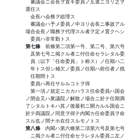
審議会ニ会長ヲ置キ委員ノ互選ニヨリ之ヲ
選任ス
会長ハ会務ヲ総理ス
審議会ハ予メ委員ノ中ヨリ会長ニ事故アル
場合会長ノ職務ヲ代理スル者ヲ定メ置クヘシ
委員ハ非常勤トス
第七條
前條第二項第一号、第二号、第六号
及第七号ニ掲クル者ニ付任命セラレタル委
員（以下「任命委員」ト称ス）ノ任期ハ二
年トス但シ補欠ノ委員ノ任期ハ前任者ノ残
任期間トス
委員ハ再任サルルコトヲ得
第一項ノ規定ニカカハラス任命委員ハ国会
ノ閉会又ハ衆議院ノ解散ノ場合ニ於テ任期満
了シタルトキハ其ノ後最初ニ開カルル国会ニ
於テ両議院ノ同意ヲ得テ内閣カ任命委員ヲ命
スル迄ノ間ナホ在任スルモノトス
第八條
内閣ハ第六條第二項第六号及第七号
ニ掲クル者ニ付任命セラレタル委員ニ左ノ