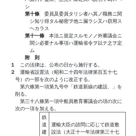
シ
第十條
委員及委員タリシ者ハ其ノ職務ニ関
シ知リ得タル秘密ヲ他ニ漏ラシ又ハ窃用ス
ヘカラス
第十一條
本法ニ規定スルモノノ外審議会ニ
関シ必要ナル事項ハ運輸省令ヲ以テ之ヲ定
ム
附 則
１
この法律は、公布の日から施行する。
２
運輸省設置法（昭和二十四年法律第百五十七
号）の一部を次のように改正する。
第六條第一項第九号中「鉄道新線の建設、」を
削る。
第三十八條第一項中船員教育審議会の項の次に
次の一項を加える。
鉄
道
運輸大臣の諮問に応じて鉄道敷
建
設法（大正十一年法律第三十七