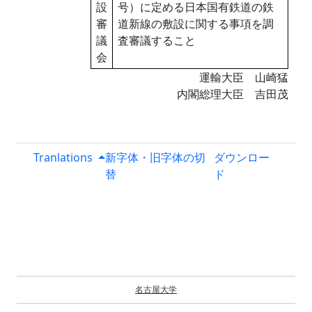
設
号）に定める日本国有鉄道の鉄
審
道新線の敷設に関する事項を調
議
査審議すること
会
運輸大臣 山崎猛
内閣総理大臣 吉田茂
Tranlations
新字体・旧字体の切
ダウンロー
替
ド
名古屋大学