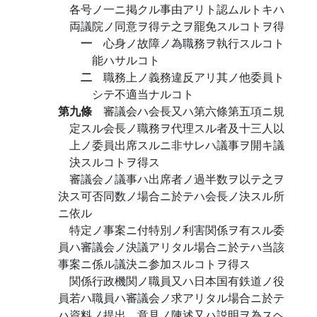
各号ノ一ニ掲クル事由アリト認ムルトキハ
両議院ノ同意ヲ得テ之ヲ罷免スルコトヲ得
一
心身ノ故障ノ為職務ヲ執行スルコト
能ハサルコト
二
職務上ノ義務違反アリ其ノ他委員ト
シテ不適当ナルコト
第九條
審議会ハ会長又ハ第六條第五項ニ規
定スル会長ノ職務ヲ代理スル者及十三人以
上ノ委員出席スルニ非サレハ議事ヲ開キ議
決スルコトヲ得ス
審議会ノ議事ハ出席者ノ過半数ヲ以テ之ヲ
決ス可否同数ノ場合ニ於テハ会長ノ決スル所
ニ依ル
特定ノ事案ニ付特別ノ利害関係ヲ有スル委
員ハ審議会ノ決議アリタル場合ニ於テハ当該
事案ニ係ル議決ニ参加スルコトヲ得ス
関係行政機関ノ職員又ハ日本国有鉄道ノ役
員若ハ職員ハ審議会ノ求アリタル場合ニ於テ
ハ資料ノ提出、意見ノ陳述又ハ説明ヲ為スヘ