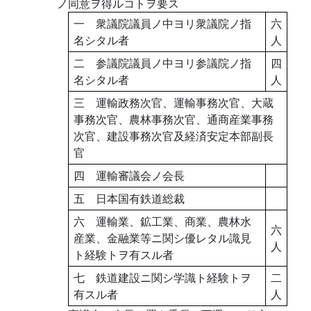
ノ同意ヲ得ルコトヲ要ス
一 衆議院議員ノ中ヨリ衆議院ノ指
六
名シタル者
人
二 参議院議員ノ中ヨリ参議院ノ指
四
名シタル者
人
三 運輸政務次官、運輸事務次官、大蔵
事務次官、農林事務次官、通商産業事務
次官、建設事務次官及経済安定本部副長
官
四 運輸審議会ノ会長
五 日本国有鉄道総裁
六 運輸業、鉱工業、商業、農林水
六
産業、金融業等ニ関シ優レタル識見
人
ト経験トヲ有スル者
七 鉄道建設ニ関シ学識ト経験トヲ
二
有スル者
人