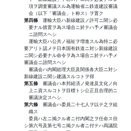
項ヲ調査審議スル為運輸省ニ鉄道建設審議
会（以下「審議会」ト称ス）ヲ置ク
第四條
運輸大臣ハ新線建設ノ許可ニ関シ必
要ナル措置ヲ為ス場合ニ於テハ予メ審議会
ニ諮問スヘシ
運輸大臣ハ公共ノ福祉ヲ増進スル為特ニ必
要アリト認メテ日本国有鉄道ニ対シ新線建設
ニ関シ必要ナル命令ヲ為ス場合ニ於テハ予メ
審議会ニ諮問スヘシ
審議会ハ内閣総理大臣及関係各大臣ニ対シ
新線建設ニ関シ建議スルコトヲ得
第五條
審議会ハ本邦経済ノ発達及文化ノ向
上ニ資スルコトヲ目標トシ公正且合理的ニ
審議決定スヘシ
第六條
審議会ハ委員二十七人ヲ以テ之ヲ組
織ス
委員ハ左ニ掲クル者ニ付内閣之ヲ任命ス但
シ第六号及第七号ニ掲クル者ニ付テハ両議院