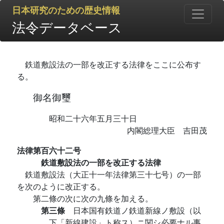
日本研究のための歴史情報
法令データベース
鉄道敷設法の一部を改正する法律をここに公布す
る。
御名御璽
昭和二十六年五月三十日
内閣総理大臣 吉田茂
法律第百六十二号
鉄道敷設法の一部を改正する法律
鉄道敷設法（大正十一年法律第三十七号）の一部
を次のように改正する。
第二條の次に次の九條を加える。
第三條
日本国有鉄道ノ鉄道新線ノ敷設（以
下「新線建設」ト称ス）ニ関シ必要ナル事