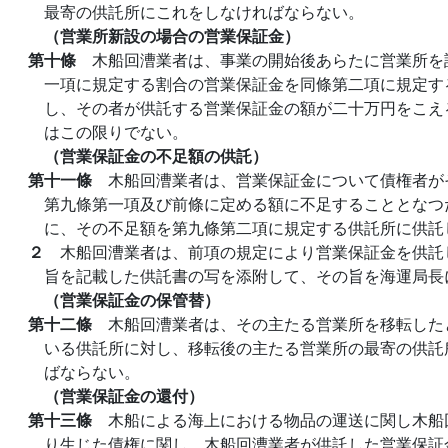
最寄の供託所にこれをしなければならない。
（営業所新設の場合の営業保証金）
第十條
木船回漕業者は、事業の開始後あらたに営業所を
一項に規定する割合の営業保証金を同條第二項に規定す
し、その者が供託する営業保証金の額が二十万円をこえ
はこの限りでない。
（営業保証金の不足額の供託）
第十一條
木船回漕業者は、営業保証金について債権者が
第九條第一項及び前條に定める額に不足することとなつ
に、その不足額を第九條第二項に規定する供託所に供託
２
木船回漕業者は、前項の規定により営業保証金を供託
旨を記載した供託書の写を添附して、その旨を海運局長
（営業保証金の保管替）
第十二條
木船回漕業者は、その主たる営業所を移転した
いる供託所に対し、移転後の主たる営業所の最寄の供託
ばならない。
（営業保証金の還付）
第十三條
木船による海上における物品の運送に関し木船
り生じた債権に関し、木船回漕業者が供託した営業保証