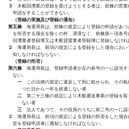
３
木船回漕業の登録を受けようとする者は、前條の営業
申請をすることができない。
（登録の実施及び登録の通知）
第五條
海運局長は、前條の規定により登録の申請があつ
を拒否する場合を除くの外、遅滞なく、前條第一項各号
回漕業者登録簿又は木船貸渡業者登録簿に登録しなけれ
２
海運局長は、前項の規定による登録をした場合におい
知しなければならない。
（登録の拒否）
第六條
海運局長は、登録申請者が左の各号の一に該当す
ない。
一
この法律の規定に違反して刑に処せられ、その執
つた日から一年を経過しない者
二
第二十三條の規定により木船運送事業の登録を取
ない者
三
法人であつて、その役員のうちに前二号の一に該
２
海運局長は、前項の規定による登録の拒否をした場合
旨を登録申請者に通知しなければならない。