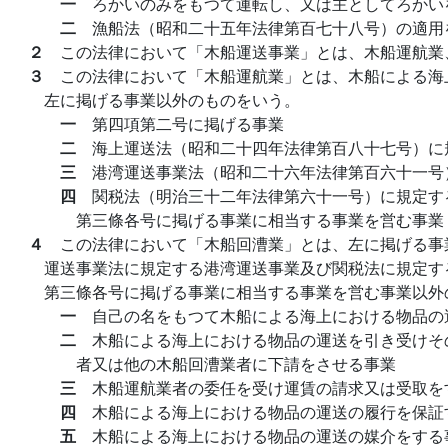
一
ろかいのみをもつて運転し、又は主としてろかい
二
漁船法（昭和二十五年法律第百七十八号）の適用
２
この法律において「木船運送事業」とは、木船運航業
３
この法律において「木船運航業」とは、木船による海
左に掲げる事業以外のものをいう。
一
第四項第二号に掲げる事業
二
海上運送法（昭和二十四年法律第百八十七号）に
三
港湾運送事業法（昭和二十六年法律第百六十一号
四
関税法（明治三十二年法律第六十一号）に規定す
第三條各号に掲げる事業に相当する事業を営む事業
４
この法律において「木船回漕業」とは、左に掲げる事
運送事業法に規定する港湾運送事業及び関税法に規定す
第三條各号に掲げる事業に相当する事業を営む事業以外
一
自己の名をもつて木船による海上における物品の
二
木船による海上における物品の運送を引き受けそ
者又は他の木船回漕業者に下請をさせる事業
三
木船運航業者の委任を受け運賃の請求又は受取を
四
木船による海上における物品の運送の履行を保証
五
木船による海上における物品の運送の媒介をする