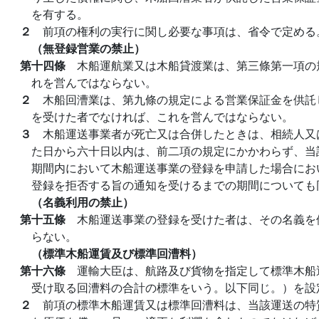
を有する。
２
前項の権利の実行に関し必要な事項は、省令で定める
（無登録営業の禁止）
第十四條
木船運航業又は木船貸渡業は、第三條第一項の
れを営んではならない。
２
木船回漕業は、第九條の規定による営業保証金を供託
を受けた者でなければ、これを営んではならない。
３
木船運送事業者が死亡又は合併したときは、相続人又
た日から六十日以内は、前二項の規定にかかわらず、当
期間内において木船運送事業の登録を申請した場合にお
登録を拒否する旨の通知を受けるまでの期間についても
（名義利用の禁止）
第十五條
木船運送事業の登録を受けた者は、その名義を
らない。
（標準木船運賃及び標準回漕料）
第十六條
運輸大臣は、航路及び貨物を指定して標準木船
受け取る回漕料の合計の標準をいう。以下同じ。）を設
２
前項の標準木船運賃又は標準回漕料は、当該運送の特