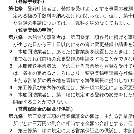
（登録手数料）
第七條
登録申請者は、登録を受けようとする事業の種別
定める額の手数料を納めなければならない。但し、第十
た登録の申請については、手数料を納めなくてもよい。
（変更登録の申請）
第八條
木船運送事業者は、第四條第一項各号に掲げる事
が生じた日から三十日以内にその旨の変更登録申請書を
２
木船回漕業者は、あらたに営業所を設置したときは、
後でなければ前項の変更登録の申請をすることができな
３
木船運送事業者は、その主たる営業所を登録を受けて
は、省令の定めるところにより、変更登録申請書を登録
主たる営業所の所在地を管轄する海運局長に提出しなけ
４
第五條及び第六條の規定は、第一項の規定による変更
５
木船回漕業者は、第二項に規定する登録の変更をした
開始することができない。
（営業保証金の額及び供託）
第九條
第三條第二項の営業保証金の額は、主たる営業所
所ごとに三万円の割合に相当する金額の合計とする。但
２
第三條第二項の規定による営業保証金の供託は、木船