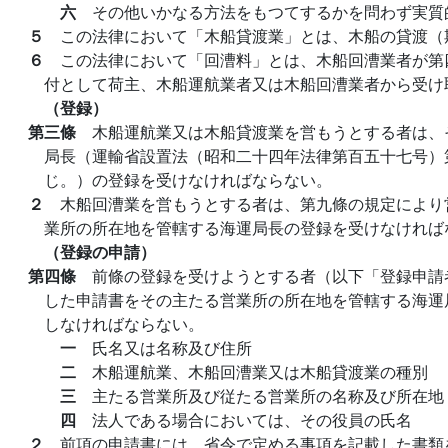
六
その他いかなる方法をもつてするかを問わず実質
５
この法律において「木船貸渡業」とは、木船の貸渡（
６
この法律において「回漕料」とは、木船回漕業者が第
付として荷主、木船運航業者又は木船回漕業者から受け
（登録）
第三條
木船運航業又は木船貸渡業を営もうとする者は、
局長（運輸省設置法（昭和二十四年法律第百五十七号）
じ。）の登録を受けなければならない。
２
木船回漕業を営もうとする者は、第九條の規定により
業所の所在地を管轄する海運局長の登録を受けなければ
（登録の申請）
第四條
前條の登録を受けようとする者（以下「登録申請
した申請書をその主たる営業所の所在地を管轄する海運
しなければならない。
一
氏名又は名称及び住所
二
木船運航業、木船回漕業又は木船貸渡業の種別
三
主たる営業所及び従たる営業所の名称及び所在地
四
法人である場合においては、その役員の氏名
２
前項の申請書には、省令で定める事項を記載した書類