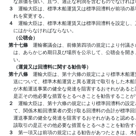
な原価を償い、且つ、適正な利潤を含むものでなければ
３
運輸大臣は、標準木船運賃又は標準回漕料が前項の基
れを変更する。
４
運輸大臣は、標準木船運賃又は標準回漕料を設定し、
にはからなければならない。
（公聴会）
第十七條
運輸審議会は、前條第四項の規定により付議さ
は、あらかじめ期日及び場所を公示して、公聴会を開き
い。
（運賃又は回漕料に関する勧告等）
第十八條
運輸大臣は、第十六條の規定により標準木船運
送について、標準木船運賃と異る運賃で取引をした木船
が木船運送事業の健全な発達を阻害するおそれがあると
是正その他必要な措置をとるべきことを勧告することが
２
運輸大臣は、第十六條の規定により標準回漕料の設定
て、関係木船回漕業者の受け取る回漕料の合計が標準回
運送事業の健全な発達を阻害するおそれがあると認める
該取引の是正その他必要な措置をとるべきことを勧告す
３
第一項又は前項の規定による勧告があつたときは、木