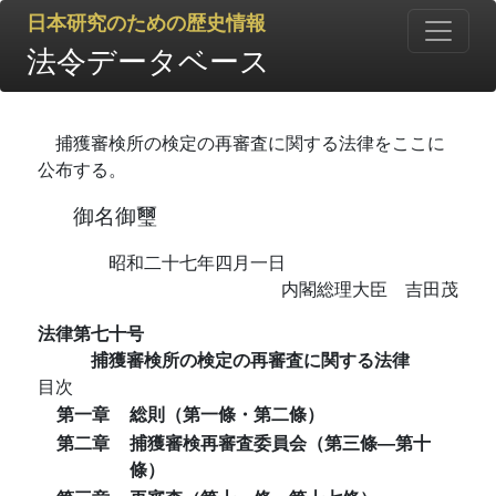
日本研究のための歴史情報
法令データベース
捕獲審検所の検定の再審査に関する法律をここに
公布する。
御名御璽
昭和二十七年四月一日
内閣総理大臣 吉田茂
法律第七十号
捕獲審検所の検定の再審査に関する法律
目次
第一章
総則（第一條・第二條）
第二章
捕獲審検再審査委員会（第三條―第十
條）