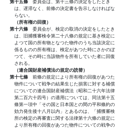
第十五條
委員会は、第十三條の決定をしたとき
は、遅滞なく、前條の決定書を告示しなければな
らない。
（所有権の回復）
第十六條
委員会が、検定の取消の決定をしたとき
は、旧捕獲審検令第二十八條の規定に基き検定に
よつて国の所有物となつた物件のうち当該決定に
係るものの所有権は、検定があつた時にさかのぼ
つて、その時に当該物件を所有していた者に回復
される。
（連合国財産補償法の規定の読替）
第十七條
前條の規定により所有権の回復があつた
物件について戦争の結果生じた損害に対する補償
についての連合国財産補償法（昭和二十六年法律
第二百六十四号）の適用については、同法第十五
條第一項中「その国と日本国との間の平和條約の
効力発生後十八月以内」とあるのは、「捕獲審検
所の検定の再審査に関する法律第十六條の規定に
より所有権の回復があつた物件についての戦争の