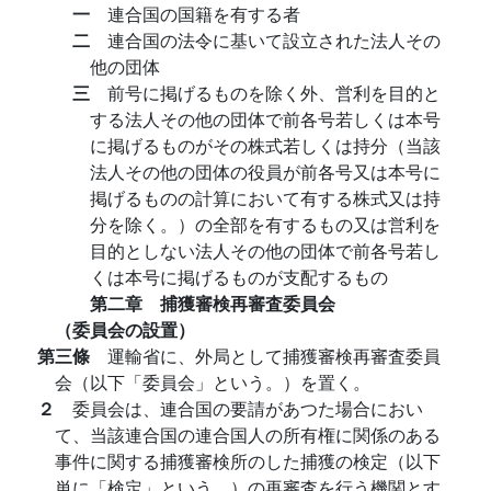
一
連合国の国籍を有する者
二
連合国の法令に基いて設立された法人その
他の団体
三
前号に掲げるものを除く外、営利を目的と
する法人その他の団体で前各号若しくは本号
に掲げるものがその株式若しくは持分（当該
法人その他の団体の役員が前各号又は本号に
掲げるものの計算において有する株式又は持
分を除く。）の全部を有するもの又は営利を
目的としない法人その他の団体で前各号若し
くは本号に掲げるものが支配するもの
第二章 捕獲審検再審査委員会
（委員会の設置）
第三條
運輸省に、外局として捕獲審検再審査委員
会（以下「委員会」という。）を置く。
２
委員会は、連合国の要請があつた場合におい
て、当該連合国の連合国人の所有権に関係のある
事件に関する捕獲審検所のした捕獲の検定（以下
単に「検定」という。）の再審査を行う機関とす