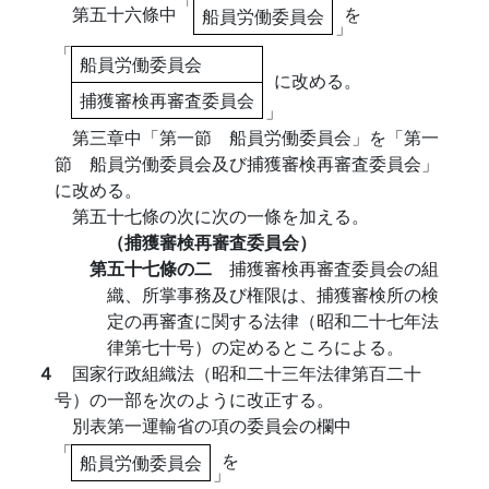
「
第五十六條中
を
船員労働委員会
」
「
船員労働委員会
に改める。
捕獲審検再審査委員会
」
第三章中「第一節 船員労働委員会」を「第一
節 船員労働委員会及び捕獲審検再審査委員会」
に改める。
第五十七條の次に次の一條を加える。
（捕獲審検再審査委員会）
第五十七條の二
捕獲審検再審査委員会の組
織、所掌事務及び権限は、捕獲審検所の検
定の再審査に関する法律（昭和二十七年法
律第七十号）の定めるところによる。
４
国家行政組織法（昭和二十三年法律第百二十
号）の一部を次のように改正する。
別表第一運輸省の項の委員会の欄中
「
を
船員労働委員会
」