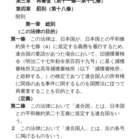
第三章
再審査（第十一條―第十七條）
第四章
罰則（第十八條）
附則
第一章 総則
（この法律の目的）
第一條
この法律は、日本国が、日本国との平和條
約第十七條（a）に規定する義務を履行するため、
連合国の要請があつた場合において、旧捕獲審検
令（明治二十七年勅令第百四十九号）に基く捕獲
審検所又は高等捕獲審検所（以下「捕獲審検所」
と総称する。）の検定であつて連合国人の所有権
に関係のある事件に関するものを国際法に従つて
再審査することを目的とする。
（定義）
第二條
この法律において「連合国」とは、日本国
との平和條約第二十五條に規定する連合国をい
う。
２
この法律において「連合国人」とは、左の各号
に掲げるものをいう。