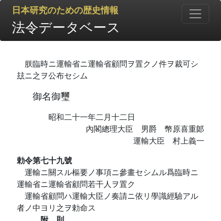
日本研究のための歴史情報
法令データベース
朕臨時ニ運輸省ニ運輸省顧問ヲ置クノ件ヲ裁可シ
玆ニ之ヲ公布セシム
御名御璽
昭和二十一年二月十二日
內閣總理大臣 男爵 幣原喜重郞
運輸大臣 村上義一
勅令第七十九號
運輸ニ關スル樞要ノ事項ニ參畫セシムル爲臨時ニ
運輸省ニ運輸省顧問若干人ヲ置ク
運輸省顧問ハ運輸大臣ノ奏請ニ依リ學識經驗アル
者ノ中ヨリ之ヲ勅命ス
附 則