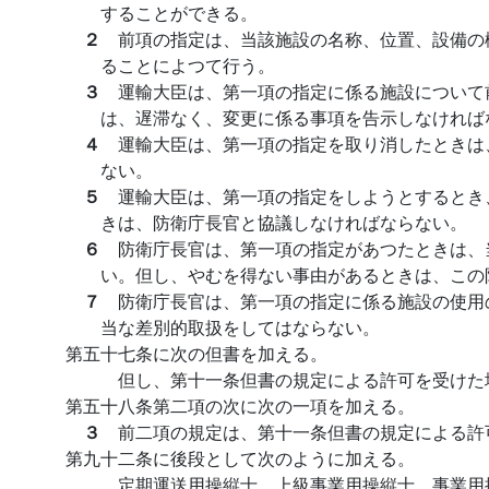
することができる。
２
前項の指定は、当該施設の名称、位置、設備の
ることによつて行う。
３
運輸大臣は、第一項の指定に係る施設について
は、遅滞なく、変更に係る事項を告示しなければ
４
運輸大臣は、第一項の指定を取り消したときは
ない。
５
運輸大臣は、第一項の指定をしようとするとき
きは、防衛庁長官と協議しなければならない。
６
防衛庁長官は、第一項の指定があつたときは、
い。但し、やむを得ない事由があるときは、この
７
防衛庁長官は、第一項の指定に係る施設の使用
当な差別的取扱をしてはならない。
第五十七条に次の但書を加える。
但し、第十一条但書の規定による許可を受けた
第五十八条第二項の次に次の一項を加える。
３
前二項の規定は、第十一条但書の規定による許
第九十二条に後段として次のように加える。
定期運送用操縦士、上級事業用操縦士、事業用