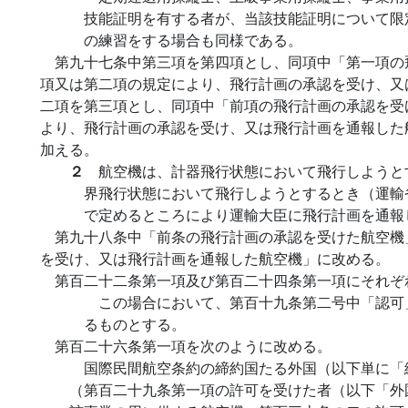
技能証明を有する者が、当該技能証明について限
の練習をする場合も同様である。
第九十七条中第三項を第四項とし、同項中「第一項の
項又は第二項の規定により、飛行計画の承認を受け、又
二項を第三項とし、同項中「前項の飛行計画の承認を受
より、飛行計画の承認を受け、又は飛行計画を通報した
加える。
２
航空機は、計器飛行状態において飛行しようと
界飛行状態において飛行しようとするとき（運輸
で定めるところにより運輸大臣に飛行計画を通報
第九十八条中「前条の飛行計画の承認を受けた航空機
を受け、又は飛行計画を通報した航空機」に改める。
第百二十二条第一項及び第百二十四条第一項にそれぞ
この場合において、第百十九条第二号中「認可
るものとする。
第百二十六条第一項を次のように改める。
国際民間航空条約の締約国たる外国（以下単に「
（第百二十九条第一項の許可を受けた者（以下「外