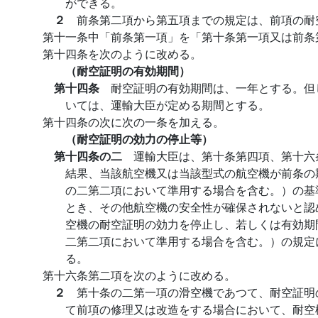
ができる。
２
前条第二項から第五項までの規定は、前項の耐
第十一条中「前条第一項」を「第十条第一項又は前条
第十四条を次のように改める。
（耐空証明の有効期間）
第十四条
耐空証明の有効期間は、一年とする。但
いては、運輸大臣が定める期間とする。
第十四条の次に次の一条を加える。
（耐空証明の効力の停止等）
第十四条の二
運輸大臣は、第十条第四項、第十六
結果、当該航空機又は当該型式の航空機が前条の
の二第二項において準用する場合を含む。）の基
とき、その他航空機の安全性が確保されないと認
空機の耐空証明の効力を停止し、若しくは有効期
二第二項において準用する場合を含む。）の規定
る。
第十六条第二項を次のように改める。
２
第十条の二第一項の滑空機であつて、耐空証明
て前項の修理又は改造をする場合において、耐空