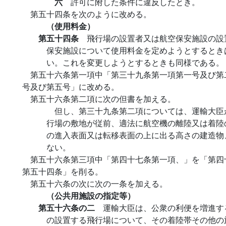
六
許可に附した条件に違反したとき。
第五十四条を次のように改める。
（使用料金）
第五十四条
飛行場の設置者又は航空保安施設の設
保安施設について使用料金を定めようとするとき
い。これを変更しようとするときも同様である。
第五十六条第一項中「第三十九条第一項第一号及び第
号及び第五号」に改める。
第五十六条第二項に次の但書を加える。
但し、第三十九条第二項については、運輸大臣
行場の敷地が従前、適法に航空機の離陸又は着陸
の進入表面又は転移表面の上に出る高さの建造物
ない。
第五十六条第三項中「第四十七条第一項、」を「第四
第五十四条」を削る。
第五十六条の次に次の一条を加える。
（公共用施設の指定等）
第五十六条の二
運輸大臣は、公衆の利便を増進す
の設置する飛行場について、その着陸帯その他の