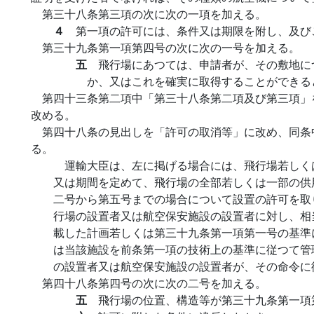
第三十八条第三項の次に次の一項を加える。
４
第一項の許可には、条件又は期限を附し、及び
第三十九条第一項第四号の次に次の一号を加える。
五
飛行場にあつては、申請者が、その敷地に
か、又はこれを確実に取得することができる
第四十三条第二項中「第三十八条第二項及び第三項」
改める。
第四十八条の見出しを「許可の取消等」に改め、同条
る。
運輸大臣は、左に掲げる場合には、飛行場若しく
又は期間を定めて、飛行場の全部若しくは一部の供
二号から第五号までの場合について設置の許可を取
行場の設置者又は航空保安施設の設置者に対し、相
載した計画若しくは第三十九条第一項第一号の基準
は当該施設を前条第一項の技術上の基準に従つて管
の設置者又は航空保安施設の設置者が、その命令に
第四十八条第四号の次に次の二号を加える。
五
飛行場の位置、構造等が第三十九条第一項