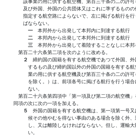
該事業の用に供する航空機、第百三十条の二の許可
及び外国、外国の公共団体又はこれに準ずるものの
指定する航空路によらないで、左に掲げる航行を行
ばならない。
一
本邦外から出発して本邦内に到達する航行
二
本邦内から出発して本邦外に到達する航行
三
本邦外から出発して着陸することなしに本邦
第百二十六条第二項を次のように改める。
２
締約国の国籍を有する航空機であつて外国、外
するもの及び締約国以外の外国の国籍を有する航
業の用に供する航空機及び第百三十条の二の許可
を除く。）は、前項各号に掲げる航行を行う場合
ない。
第百二十六条第四項中「第一項及び第二項の航空機」
同項の次に次の一項を加える。
５
外国の国籍を有する航空機は、第一項第一号又
候その他やむを得ない事由のある場合を除く外、
し、又は離陸しなければならない。但し、運輸大
い。