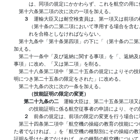
は、同項の規定にかかわらず、これを航空の用に
第十六条第二項の次に次の一項を加える。
３
運輸大臣又は耐空検査員は、第一項又は前項の
（第十条の二第二項において準用する場合を含む
れを合格としなければならない。
第十九条中「第十条第四項」の下に「（第十条の二第
加える。
第二十一条中「及び返納に関する事項」を「、返納及
事項」に改め、「又は第二項」を削る。
第二十八条第二項中「第二十五条の規定によりその技
明につき第二十五条の限定をされた」に改める。
第二十九条の次に次の一条を加える。
（技能証明の限定の変更）
第二十九条の二
運輸大臣は、第二十五条第二項又
の技能証明に係る航空従事者の申請により、その
２
前条の規定は、前項の限定の変更を行う場合に
第三十四条第二項中「航空機の操縦の教育の技能につ
た者でなければ、」を「航空機の種類別にその操縦の教
証明を受けた者でなければ、その種類の航空機について