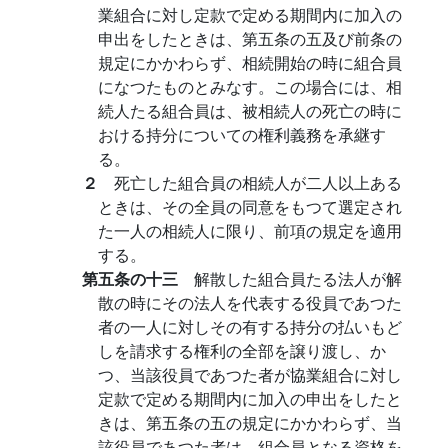
業組合に対し定款で定める期間内に加入の
申出をしたときは、第五条の五及び前条の
規定にかかわらず、相続開始の時に組合員
になつたものとみなす。この場合には、相
続人たる組合員は、被相続人の死亡の時に
おける持分についての権利義務を承継す
る。
２
死亡した組合員の相続人が二人以上ある
ときは、その全員の同意をもつて選定され
た一人の相続人に限り、前項の規定を適用
する。
第五条の十三
解散した組合員たる法人が解
散の時にその法人を代表する役員であつた
者の一人に対しその有する持分の払いもど
しを請求する権利の全部を譲り渡し、か
つ、当該役員であつた者が協業組合に対し
定款で定める期間内に加入の申出をしたと
きは、第五条の五の規定にかかわらず、当
該役員であつた者は、組合員となる資格を