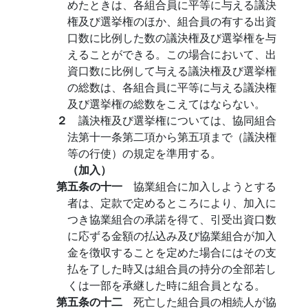
めたときは、各組合員に平等に与える議決
権及び選挙権のほか、組合員の有する出資
口数に比例した数の議決権及び選挙権を与
えることができる。この場合において、出
資口数に比例して与える議決権及び選挙権
の総数は、各組合員に平等に与える議決権
及び選挙権の総数をこえてはならない。
２
議決権及び選挙権については、協同組合
法第十一条第二項から第五項まで（議決権
等の行使）の規定を準用する。
（加入）
第五条の十一
協業組合に加入しようとする
者は、定款で定めるところにより、加入に
つき協業組合の承諾を得て、引受出資口数
に応ずる金額の払込み及び協業組合が加入
金を徴収することを定めた場合にはその支
払を了した時又は組合員の持分の全部若し
くは一部を承継した時に組合員となる。
第五条の十二
死亡した組合員の相続人が協