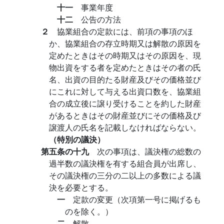
十一
事業年度
十二
公告の方法
２
協業組合の定款には、前項の事項のほ
か、協業組合の存立時期又は解散の原因を
定めたときはその時期又はその原因を、現
物出資をする者を定めたときはその者の氏
名、出資の目的たる財産及びその価格並び
にこれに対して与える出資口数を、協業組
合の成立後に譲り受けることを約した財産
があるときはその財産並びにその価格及び
譲渡人の氏名を記載しなければならない。
（特別の議決）
第五条の十九
次の事項は、議決権の総数の
過半数の議決権を有する組合員が出席し、
その議決権の三分の二以上の多数による議
決を必要とする。
一
定款の変更（次項第一号に掲げるも
のを除く。）
二
解散