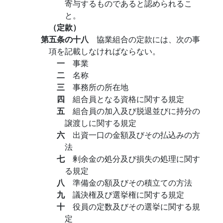
寄与するものであると認められるこ
と。
（定款）
第五条の十八
協業組合の定款には、次の事
項を記載しなければならない。
一
事業
二
名称
三
事務所の所在地
四
組合員となる資格に関する規定
五
組合員の加入及び脱退並びに持分の
譲渡しに関する規定
六
出資一口の金額及びその払込みの方
法
七
剰余金の処分及び損失の処理に関す
る規定
八
準備金の額及びその積立ての方法
九
議決権及び選挙権に関する規定
十
役員の定数及びその選挙に関する規
定