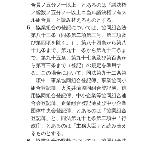
合員ノ五分ノ一以上」とあるのは「議決権
ノ総数ノ五分ノ一以上ニ当ル議決権ヲ有ス
ル組合員」と読み替えるものとする。
５
協業組合の登記については、協同組合法
第八十三条（同条第二項第三号、第三項及
び第四項を除く。）、第八十四条から第八
十九条まで、第九十一条から第九十三条ま
で、第九十五条、第九十七条及び第百条か
ら第百三条まで（登記）の規定を準用す
る。この場合において、同法第九十二条第
二項中「事業協同組合登記簿、事業協同小
組合登記簿、火災共済協同組合登記簿、信
用協同組合登記簿、中小企業等協同組合連
合会登記薄、企業組合登記薄及び中小企業
団体中央会登記薄」とあるのは「協業組合
登記薄」と、同法第九十七条第二項中「行
政庁」とあるのは「主務大臣」と読み替え
るものとする。
６
協業組合の監督については、協同組合法