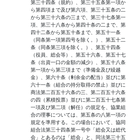
第三十四条（規約）、第三十五条第一項か
ら第四項まで及び第六項、第三十五条の二
から第三十六条の三まで、第三十七条第一
項、第三十八条から第四十条の二まで、第
四十二条から第五十条まで、第五十一条
（同条第一項第四号を除く。）、第五十二
条（同条第三項を除く。）、第五十四条
（役員、総会等）、第五十六条、第五十七
条（出資一口の金額の減少）、第五十八条
第一項から第三項まで（準備金及び繰越
金）、第六十条（剰余金の配当）並びに第
六十一条（組合の持分取得の禁止）並びに
商法第二百五十六条の三、第二百五十六条
の四（累積投票）並びに第二百五十七条第
一項及び第二項（解任）の規定を、協業組
合の理事については、第五条の八第一項の
規定を準用する。この場合において、協同
組合法第三十四条第一号中「総会又は総代
会」とあるのは「総会」と、同法第三十五