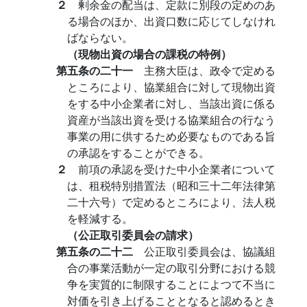
２
剰余金の配当は、定款に別段の定めのあ
る場合のほか、出資口数に応じてしなけれ
ばならない。
（現物出資の場合の課税の特例）
第五条の二十一
主務大臣は、政令で定める
ところにより、協業組合に対して現物出資
をする中小企業者に対し、当該出資に係る
資産が当該出資を受ける協業組合の行なう
事業の用に供するため必要なものである旨
の承認をすることができる。
２
前項の承認を受けた中小企業者について
は、租税特別措置法（昭和三十二年法律第
二十六号）で定めるところにより、法人税
を軽減する。
（公正取引委員会の請求）
第五条の二十二
公正取引委員会は、協議組
合の事業活動が一定の取引分野における競
争を実質的に制限することによつて不当に
対価を引き上げることとなると認めるとき