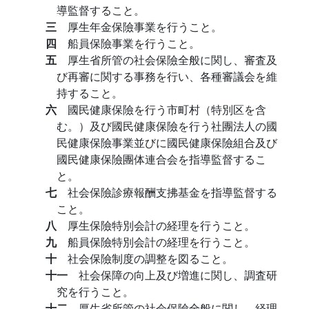
導監督すること。
三
厚生年金保險事業を行うこと。
四
船員保險事業を行うこと。
五
厚生省所管の社会保險全般に関し、審査及
び再審に関する事務を行い、各種審議会を維
持すること。
六
國民健康保險を行う市町村（特別区を含
む。）及び國民健康保險を行う社團法人の國
民健康保險事業並びに國民健康保險組合及び
國民健康保險團体連合会を指導監督するこ
と。
七
社会保險診療報酬支拂基金を指導監督する
こと。
八
厚生保險特別会計の経理を行うこと。
九
船員保險特別会計の経理を行うこと。
十
社会保險制度の調整を図ること。
十一
社会保障の向上及び増進に関し、調査研
究を行うこと。
十二
厚生省所管の社会保險全般に関し、経理