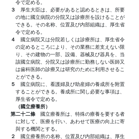
令で定める。
３
厚生大臣は、必要があると認めるときは、所要
の地に國立病院の分院又は診療所を設けることが
できる。その名称、位置及び内部組織は、厚生省
令で定める。
４
國立病院又は分院若しくは診療所は、厚生省令
の定めるところにより、その業務に差支えない限
り、その建物の一部、設備、器械及び器具を、当
該國立病院、分院又は診療所に勤務しない医師又
は歯科医師の診療又は研究のために利用させるこ
とができる。
５
國立病院に、看護婦及び助産婦の養成所を附置
することができる。養成所に関し必要な事項は、
厚生省令で定める。
（國立療養所）
第二十二條
國立療養所は、特殊の療養を要する者
に対して、医療を行い、あわせて医療の向上に寄
與する機関とする。
２
國立療養所の名称、位置及び内部組織は、厚生