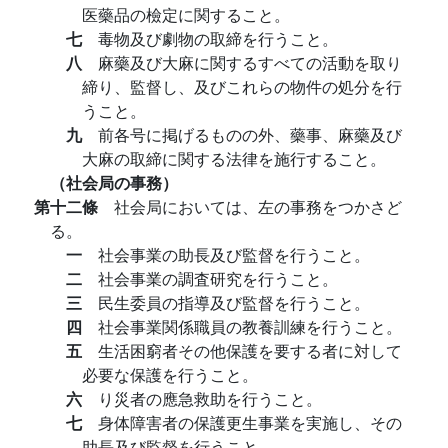
医藥品の檢定に関すること。
七
毒物及び劇物の取締を行うこと。
八
麻藥及び大麻に関するすべての活動を取り
締り、監督し、及びこれらの物件の処分を行
うこと。
九
前各号に掲げるものの外、藥事、麻藥及び
大麻の取締に関する法律を施行すること。
（社会局の事務）
第十二條
社会局においては、左の事務をつかさど
る。
一
社会事業の助長及び監督を行うこと。
二
社会事業の調査研究を行うこと。
三
民生委員の指導及び監督を行うこと。
四
社会事業関係職員の教養訓練を行うこと。
五
生活困窮者その他保護を要する者に対して
必要な保護を行うこと。
六
り災者の應急救助を行うこと。
七
身体障害者の保護更生事業を実施し、その
助長及び監督を行うこと。