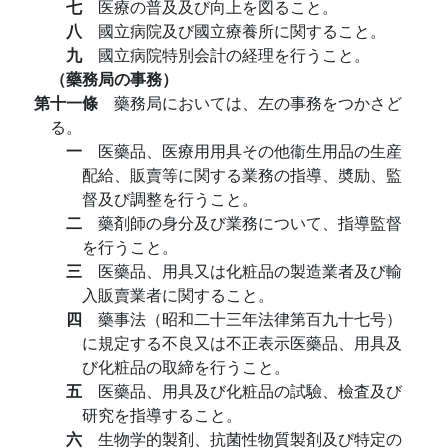
七
医療の普及及び向上を図ること。
八
國立病院及び國立療養所に関すること。
九
國立病院特別会計の経理を行うこと。
（藥務局の事務）
第十一條
藥務局においては、左の事務をつかさど
る。
一
医藥品、医療用用具その他衞生用品の生産
配給、販賣等に関する業務の指導、奬励、監
督及び調整を行うこと。
二
藥剤師の身分及び業務について、指導監督
を行うこと。
三
医藥品、用具又は化粧品の製造業者及び輸
入販賣業者に関すること。
四
藥事法（昭和二十三年法律第百九十七号）
に規定する不良又は不正表示医藥品、用具及
び化粧品の取締を行うこと。
五
医藥品、用具及び化粧品の試驗、檢査及び
研究を指導すること。
六
生物学的製剤、抗菌性物質製剤及び特定の