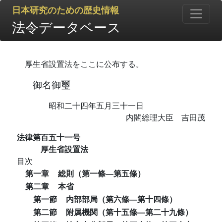
日本研究のための歴史情報
法令データベース
厚生省設置法をここに公布する。
御名御璽
昭和二十四年五月三十一日
内閣総理大臣 吉田茂
法律第百五十一号
厚生省設置法
目次
第一章
総則（第一條―第五條）
第二章
本省
第一節
内部部局（第六條―第十四條）
第二節
附属機関（第十五條―第二十九條）