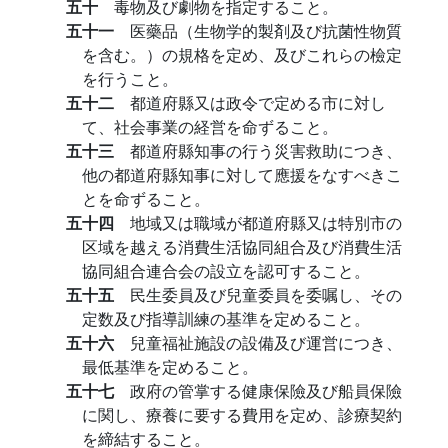
五十
毒物及び劇物を指定すること。
五十一
医藥品（生物学的製剤及び抗菌性物質
を含む。）の規格を定め、及びこれらの檢定
を行うこと。
五十二
都道府縣又は政令で定める市に対し
て、社会事業の経営を命ずること。
五十三
都道府縣知事の行う災害救助につき、
他の都道府縣知事に対して應援をなすべきこ
とを命ずること。
五十四
地域又は職域が都道府縣又は特別市の
区域を越える消費生活協同組合及び消費生活
協同組合連合会の設立を認可すること。
五十五
民生委員及び兒童委員を委嘱し、その
定数及び指導訓練の基準を定めること。
五十六
兒童福祉施設の設備及び運営につき、
最低基準を定めること。
五十七
政府の管掌する健康保險及び船員保險
に関し、療養に要する費用を定め、診療契約
を締結すること。