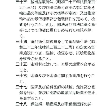
三十三
輸出品取締法（昭和二十三年法律第百
五十三号）及び同法に基く命令の規定に基き
輸出品の等級及びその標準を定め、又は指定
輸出品の最低標準及び包裝條件を定めて、檢
査を行うこと。但し、同法及び同法に基く命
令によつて他省に属せしめられた権限を除
く。
三十四
食品衞生監視員をして食品衞生法（昭
和二十二年法律第二百三十三号）の定める営
業施設につき、臨檢、檢査させ、試驗用物品
を收去させること。
三十五
市町村に対して、と場の設置を命ずる
こと。
三十六
水道及び下水道に関する事務を行うこ
と。
三十七
医師及び歯科医師の試驗、免許及び登
録を行い、並びに免許の取消又は医業の停止
を命ずること。
三十八
保健婦、助産婦及び甲種看護婦の試