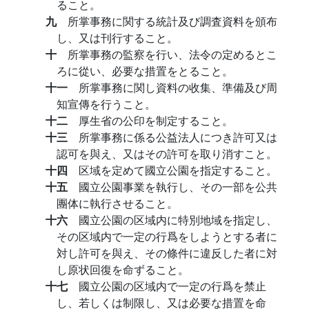
ること。
九
所掌事務に関する統計及び調査資料を頒布
し、又は刊行すること。
十
所掌事務の監察を行い、法令の定めるとこ
ろに從い、必要な措置をとること。
十一
所掌事務に関し資料の收集、準備及び周
知宣傳を行うこと。
十二
厚生省の公印を制定すること。
十三
所掌事務に係る公益法人につき許可又は
認可を與え、又はその許可を取り消すこと。
十四
区域を定めて國立公園を指定すること。
十五
國立公園事業を執行し、その一部を公共
團体に執行させること。
十六
國立公園の区域内に特別地域を指定し、
その区域内で一定の行爲をしようとする者に
対し許可を與え、その條件に違反した者に対
し原状回復を命ずること。
十七
國立公園の区域内で一定の行爲を禁止
し、若しくは制限し、又は必要な措置を命