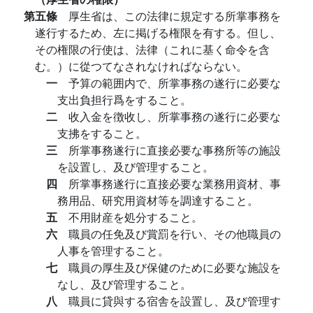
第五條
厚生省は、この法律に規定する所掌事務を
遂行するため、左に掲げる権限を有する。但し、
その権限の行使は、法律（これに基く命令を含
む。）に從つてなされなければならない。
一
予算の範囲内で、所掌事務の遂行に必要な
支出負担行爲をすること。
二
收入金を徴收し、所掌事務の遂行に必要な
支拂をすること。
三
所掌事務遂行に直接必要な事務所等の施設
を設置し、及び管理すること。
四
所掌事務遂行に直接必要な業務用資材、事
務用品、研究用資材等を調達すること。
五
不用財産を処分すること。
六
職員の任免及び賞罰を行い、その他職員の
人事を管理すること。
七
職員の厚生及び保健のために必要な施設を
なし、及び管理すること。
八
職員に貸與する宿舎を設置し、及び管理す