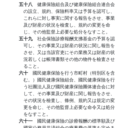
五十八
健康保險組合及び健康保險組合連合会
の設立、規約、保險料率又は予算を認可し、
これらに対し事実に関する報告をさせ、事業
及び財産の状況を檢査し、規約の変更を命
じ、その他監督上必要な処分をなすこと。
五十九
社会保險診療報酬支拂基金の予算を認
可し、その事業又は財産の状況に関し報告を
させ、又は当該官吏にその業務又は財産の状
況若しくは帳簿書類その他の物件を檢査させ
ること。
六十
國民健康保險を行う市町村（特別区を含
む。）國民健康保險組合、國民健康保險を行
う社團法人及び國民健康保險團体連合会に対
して、その事業及び財産に関し報告をさせ、
その状況を檢査し、條例、規約又は規定の変
更を命じ、その他監督上必要な命令又は処分
をなすこと。
六十一
國民健康保險の診療報酬の標準額及び
國家公務員共済組合の療養費の基準を定める