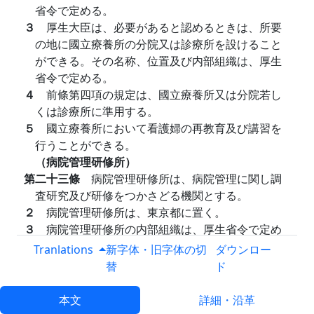
省令で定める。
３
厚生大臣は、必要があると認めるときは、所要
の地に國立療養所の分院又は診療所を設けること
ができる。その名称、位置及び内部組織は、厚生
省令で定める。
４
前條第四項の規定は、國立療養所又は分院若し
くは診療所に準用する。
５
國立療養所において看護婦の再教育及び講習を
行うことができる。
（病院管理研修所）
第二十三條
病院管理研修所は、病院管理に関し調
査研究及び研修をつかさどる機関とする。
２
病院管理研修所は、東京都に置く。
３
病院管理研修所の内部組織は、厚生省令で定め
る。
Tranlations
新字体・旧字体の切
ダウンロー
（國立衞生試驗所）
替
ド
第二十四條
國立衞生試驗所は、左に掲げる事務を
つかさどる機関とする。
本文
詳細・沿革
一
國家檢定を要する医藥品及び食品等の試驗