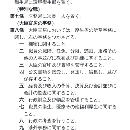
衞生局に環境衞生部を置く。
（特別な職）
第七條
医務局に次長一人を置く。
（大臣官房の事務）
第八條
大臣官房においては、厚生省の所掌事務に
関し、左の事務をつかさどる。
一
機密に関すること。
二
職員の職階、任免、分限、懲戒、服務その
他の人事並びに教養及び訓練に関すること。
三
大臣の官印及び省印を管守すること。
四
公文書類を接受し、発送し、編集し、及び
保存すること。
五
経費及び收入の予算、決算及び会計並びに
会計の監査に関すること。
六
行政財産及び物品を管理すること。
七
職員の衞生、医療その他福利厚生に関する
こと。
八
行政の考査を行うこと。
九
渉外事務に関すること。