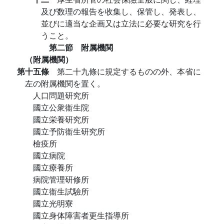
及び数理の報告を收集し、保管し、発表し、
並びに適当な企画又は立法に必要な研究を行
うこと。
第二節 附属機関
（附属機関）
第十五條
第二十九條に規定するものの外、本省に
左の附属機関を置く。
人口問題研究所
國立公衆衞生院
國立栄養研究所
國立予防衞生研究所
檢疫所
國立病院
國立療養所
病院管理研修所
國立衞生試驗所
國立光明寮
國立身体障害者更生指導所