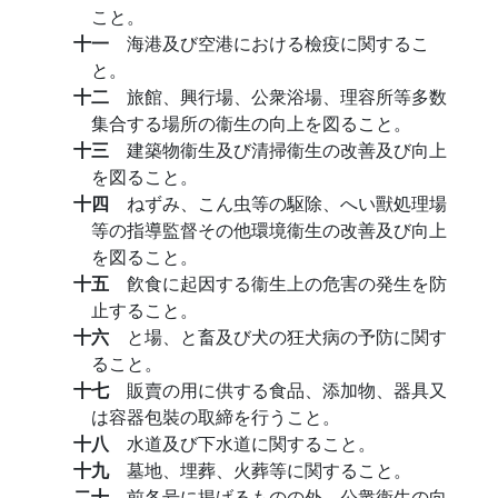
こと。
十一
海港及び空港における檢疫に関するこ
と。
十二
旅館、興行場、公衆浴場、理容所等多数
集合する場所の衞生の向上を図ること。
十三
建築物衞生及び清掃衞生の改善及び向上
を図ること。
十四
ねずみ、こん虫等の駆除、へい獸処理場
等の指導監督その他環境衞生の改善及び向上
を図ること。
十五
飮食に起因する衞生上の危害の発生を防
止すること。
十六
と場、と畜及び犬の狂犬病の予防に関す
ること。
十七
販賣の用に供する食品、添加物、器具又
は容器包裝の取締を行うこと。
十八
水道及び下水道に関すること。
十九
墓地、埋葬、火葬等に関すること。
二十
前各号に掲げるものの外、公衆衞生の向