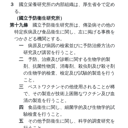
３
國立栄養研究所の内部組織は、厚生省令で定め
る。
（國立予防衞生研究所）
第十九條
國立予防衞生研究所は、傳染病その他の
特定疾病及び食品衞生に関し、左に掲げる事務を
つかさどる機関とする。
一
病原及び病因の檢索並びに予防治療方法の
研究及び講習を行うこと。
二
予防、治療及び診断に関する生物学的製
剤、抗菌性物質、消毒剤、殺虫剤及び殺そ剤
の生物学的檢査、檢定及び試驗的製造を行う
こと。
三
ペストワクチンその他使用されることが稀
で、その製造が技術上困難なワクチン及び血
清の製造を行うこと。
四
食品衞生に関し、細菌学的及び生物学的試
驗檢査を行うこと。
五
その他予防衞生に関し、科学的調査研究を
行うこと。