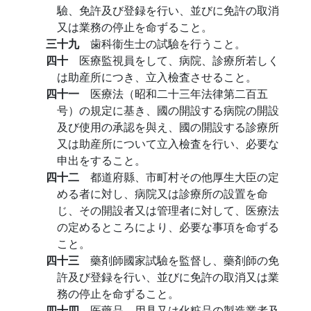
驗、免許及び登録を行い、並びに免許の取消
又は業務の停止を命ずること。
三十九
歯科衞生士の試驗を行うこと。
四十
医療監視員をして、病院、診療所若しく
は助産所につき、立入檢査させること。
四十一
医療法（昭和二十三年法律第二百五
号）の規定に基き、國の開設する病院の開設
及び使用の承認を與え、國の開設する診療所
又は助産所について立入檢査を行い、必要な
申出をすること。
四十二
都道府縣、市町村その他厚生大臣の定
める者に対し、病院又は診療所の設置を命
じ、その開設者又は管理者に対して、医療法
の定めるところにより、必要な事項を命ずる
こと。
四十三
藥剤師國家試驗を監督し、藥剤師の免
許及び登録を行い、並びに免許の取消又は業
務の停止を命ずること。
四十四
医藥品、用具又は化粧品の製造業者及