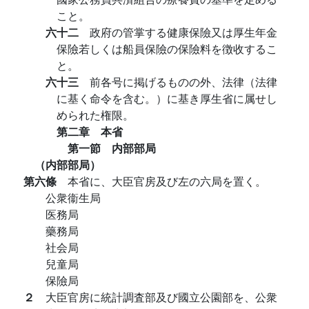
こと。
六十二
政府の管掌する健康保險又は厚生年金
保險若しくは船員保險の保險料を徴收するこ
と。
六十三
前各号に掲げるものの外、法律（法律
に基く命令を含む。）に基き厚生省に属せし
められた権限。
第二章 本省
第一節 内部部局
（内部部局）
第六條
本省に、大臣官房及び左の六局を置く。
公衆衞生局
医務局
藥務局
社会局
兒童局
保險局
２
大臣官房に統計調査部及び國立公園部を、公衆