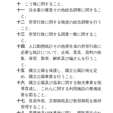
十
こう報に関すること。
十一
法令案の審査その他総合調整に関するこ
と。
十二
所管行政に関する物資の総合調整を行う
こと。
十三
所管行政に関する調査一般に関するこ
と。
十四
人口動態統計その他厚生省の所管行政に
必要な統計について、企画、普及、資料の收
集、保管、製表、解析及び編さんを行うこ
と。
十五
國立公園を保護し、國立公園計画を定
め、國立公園事業を行うこと。
十六
國立公園及び温泉に関する観光事業を指
導育成し、これらに関する利用施設の整備改
善を図ること。
十七
皇居外苑、京都御苑及び新宿御苑を維持
管理すること。
十八
景勝地及び休養地に関し、國民厚生のた