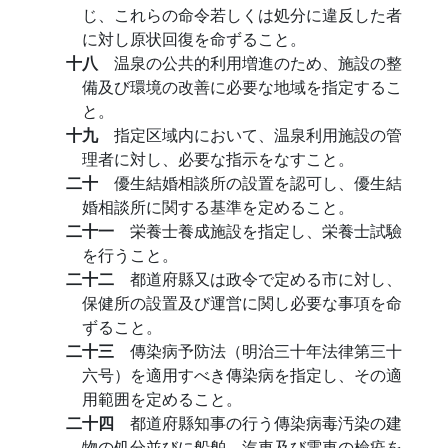
じ、これらの命令若しくは処分に違反した者
に対し原状回復を命ずること。
十八
温泉の公共的利用増進のため、施設の整
備及び環境の改善に必要な地域を指定するこ
と。
十九
指定区域内において、温泉利用施設の管
理者に対し、必要な指示をなすこと。
二十
優生結婚相談所の設置を認可し、優生結
婚相談所に関する基準を定めること。
二十一
栄養士養成施設を指定し、栄養士試驗
を行うこと。
二十二
都道府縣又は政令で定める市に対し、
保健所の設置及び運営に関し必要な事項を命
ずること。
二十三
傳染病予防法（明治三十年法律第三十
六号）を適用すべき傳染病を指定し、その適
用範囲を定めること。
二十四
都道府縣知事の行う傳染病毒汚染の建
物の処分並びに船舶、汽車及び電車の檢疫を