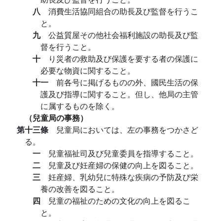
八
消費生活協同組合の助長及び監督を行うこ
と。
九
公益質屋その他社会福利施設の助長及び監
督を行うこと。
十
り災者の救助及び保護を要する者の保護に
必要な物資に関すること。
十一
前各号に掲げるものの外、國民生活の保
護及び指導に関すること。但し、他局の主管
に属するものを除く。
（兒童局の事務）
第十三條
兒童局においては、左の事務をつかさど
る。
一
兒童福祉司及び兒童委員を指導すること。
二
兒童及び妊産婦の保健の向上を図ること。
三
妊産婦、乳幼兒に特殊な疾病の予防及び栄
養の改善を図ること。
四
兒童の福祉のための文化の向上を図るこ
と。