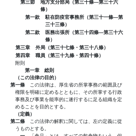
第三節
地方支分部局（第三十條―第三十六
條）
第一款
駐在防疫官事務所（第三十一條―第
三十三條）
第二款
医務出張所（第三十四條―第三十六
條）
第三章
外局（第三十七條・第三十八條）
第四章
職員（第三十九條・第四十條）
附則
第一章 総則
（この法律の目的）
第一條
この法律は、厚生省の所掌事務の範囲及び
権限を明確に定めるとともに、その所掌する行政
事務及び事業を能率的に遂行するに足る組織を定
めることを目的とする。
（定義）
第二條
この法律の解釈に関しては、左の定義に從
うものとする。
一
「食品」とは、すべての飮食物をいう。但