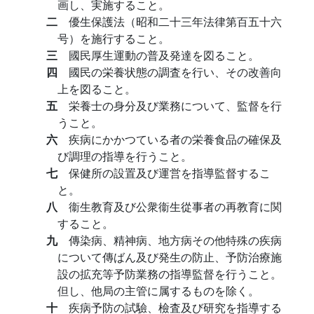
画し、実施すること。
二
優生保護法（昭和二十三年法律第百五十六
号）を施行すること。
三
國民厚生運動の普及発達を図ること。
四
國民の栄養状態の調査を行い、その改善向
上を図ること。
五
栄養士の身分及び業務について、監督を行
うこと。
六
疾病にかかつている者の栄養食品の確保及
び調理の指導を行うこと。
七
保健所の設置及び運営を指導監督するこ
と。
八
衞生教育及び公衆衞生從事者の再教育に関
すること。
九
傳染病、精神病、地方病その他特殊の疾病
について傳ばん及び発生の防止、予防治療施
設の拡充等予防業務の指導監督を行うこと。
但し、他局の主管に属するものを除く。
十
疾病予防の試驗、檢査及び研究を指導する