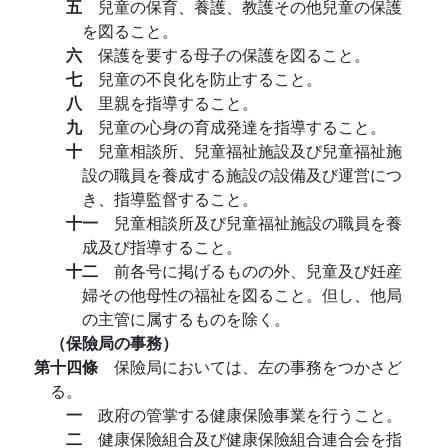
五
兒童の保育、養護、教護その他兒童の保護
を図ること。
六
保護を要する母子の保護を図ること。
七
兒童の不良化を防止すること。
八
里親を指導すること。
九
兒童の心身の育成発達を指導すること。
十
兒童相談所、兒童福祉施設及び兒童福祉施
設の職員を養成する施設の設備及び運営につ
き、指導監督すること。
十一
兒童相談所及び兒童福祉施設の職員を養
成及び指導すること。
十二
前各号に掲げるものの外、兒童及び妊産
婦その他母性の福祉を図ること。但し、他局
の主管に属するものを除く。
（保險局の事務）
第十四條
保險局においては、左の事務をつかさど
る。
一
政府の管掌する健康保險事業を行うこと。
二
健康保險組合及び健康保險組合連合会を指