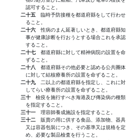
認可すること。
二十五
臨時予防接種を都道府縣をして行わせ
ること。
二十六
性病のまん延著しいとき、都道府縣知
事が健康診断を行おうとする場合これを承認
すること。
二十七
都道府縣に対して精神病院の設置を命
ずること。
二十八
都道府縣その他必要と認める公共團体
に対して結核療養所の設置を命ずること。
二十九
二以上の都道府縣を指定し、これに対
してらい療養所の設置を命ずること。
三十
檢疫を施行すべき海港及び傳染病の種類
を指定すること。
三十一
理容師養成施設を指定すること。
三十二
販賣の用に供する食品、添加物、器具
又は容器包裝につき、その基準又は規格を定
め、必要な製品檢査を行うこと。