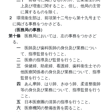
上及び増進に関すること。但し、他局の主管
に属するものを除く。
２
環境衞生部は、前項第十二号から第十九号まで
に掲げる事務をつかさどる。
（医務局の事務）
第十條
医務局においては、左の事務をつかさど
る。
一
医師及び歯科医師の身分及び業務につい
て、指導監督を行うこと。
二
医療の指導及び監督を行うこと。
三
保健婦、助産婦、看護婦、歯科衞生士その
他医療関係者の身分及び業務について、指導
監督を行うこと。
四
あん摩師、はり師、きゆう師、柔道整復師
等の身分及び業務について、指導監督を行う
こと。
五
日本医療團の清算の指導を行うこと。
六
医療機関の整備改善を図ること。