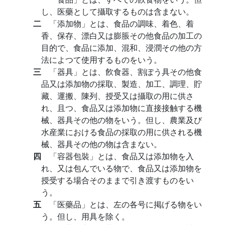
し、医藥として攝取するものは含まない。
二
「添加物」とは、食品の調味、着色、着
香、保存、漂白又は膨脹その他食品の加工の
目的で、食品に添加、混和、浸潤その他の方
法によつて使用するものをいう。
三
「器具」とは、飮食器、割ぽう具その他食
品又は添加物の採取、製造、加工、調理、貯
藏、運搬、陳列、授受又は攝取の用に供さ
れ、且つ、食品又は添加物に直接接触する機
械、器具その他の物をいう。但し、農業及び
水産業における食品の採取の用に供される機
械、器具その他の物は含まない。
四
「容器包裝」とは、食品又は添加物を入
れ、又は包んでいる物で、食品又は添加物を
授受する場合そのままで引き渡すものをい
う。
五
「医藥品」とは、左の各号に掲げる物をい
う。但し、用具を除く。