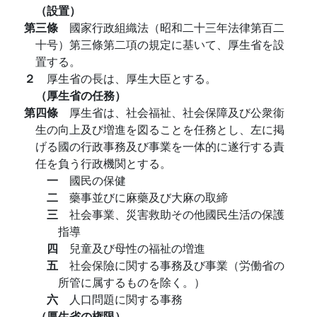
（設置）
第三條
國家行政組織法（昭和二十三年法律第百二
十号）第三條第二項の規定に基いて、厚生省を設
置する。
２
厚生省の長は、厚生大臣とする。
（厚生省の任務）
第四條
厚生省は、社会福祉、社会保障及び公衆衞
生の向上及び増進を図ることを任務とし、左に掲
げる國の行政事務及び事業を一体的に遂行する責
任を負う行政機関とする。
一
國民の保健
二
藥事並びに麻藥及び大麻の取締
三
社会事業、災害救助その他國民生活の保護
指導
四
兒童及び母性の福祉の増進
五
社会保險に関する事務及び事業（労働省の
所管に属するものを除く。）
六
人口問題に関する事務
（厚生省の権限）