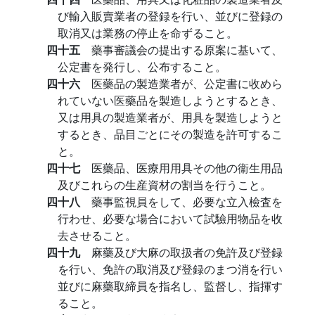
び輸入販賣業者の登録を行い、並びに登録の
取消又は業務の停止を命ずること。
四十五
藥事審議会の提出する原案に基いて、
公定書を発行し、公布すること。
四十六
医藥品の製造業者が、公定書に收めら
れていない医藥品を製造しようとするとき、
又は用具の製造業者が、用具を製造しようと
するとき、品目ごとにその製造を許可するこ
と。
四十七
医藥品、医療用用具その他の衞生用品
及びこれらの生産資材の割当を行うこと。
四十八
藥事監視員をして、必要な立入檢査を
行わせ、必要な場合において試驗用物品を收
去させること。
四十九
麻藥及び大麻の取扱者の免許及び登録
を行い、免許の取消及び登録のまつ消を行い
並びに麻藥取締員を指名し、監督し、指揮す
ること。