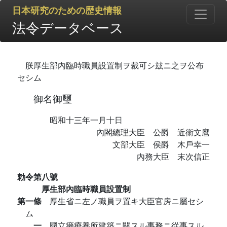
日本研究のための歴史情報
法令データベース
朕厚生部內臨時職員設置制ヲ裁可シ玆ニ之ヲ公布
セシム
御名御璽
昭和十三年一月十日
內閣總理大臣 公爵 近衞文麿
文部大臣 侯爵 木戶幸一
內務大臣 末次信正
勅令第八號
厚生部內臨時職員設置制
第一條
厚生省ニ左ノ職員ヲ置キ大臣官房ニ屬セシ
ム
一
國立癩療養所建築ニ關スル事務ニ從事スル