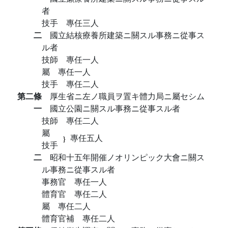
者
技手 專任三人
二
國立結核療養所建築ニ關スル事務ニ從事ス
ル者
技師 專任一人
屬 專任一人
技手 專任二人
第二條
厚生省ニ左ノ職員ヲ置キ體力局ニ屬セシム
一
國立公園ニ關スル事務ニ從事スル者
技師 專任二人
屬
專任五人
技手
二
昭和十五年開催ノオリンピック大會ニ關ス
ル事務ニ從事スル者
事務官 專任一人
體育官 專任二人
屬 專任二人
體育官補 專任二人