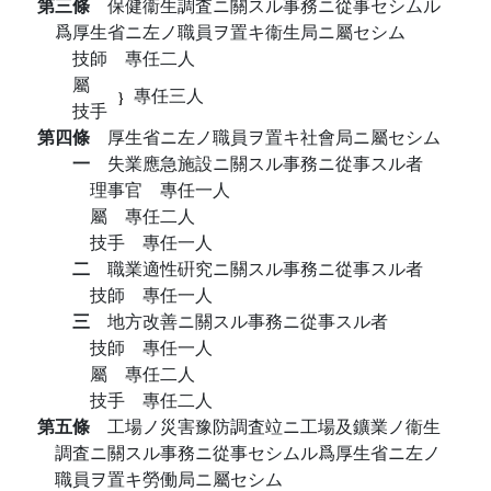
第三條
保健衞生調査ニ關スル事務ニ從事セシムル
爲厚生省ニ左ノ職員ヲ置キ衞生局ニ屬セシム
技師 專任二人
屬
專任三人
技手
第四條
厚生省ニ左ノ職員ヲ置キ社會局ニ屬セシム
一
失業應急施設ニ關スル事務ニ從事スル者
理事官 專任一人
屬 專任二人
技手 專任一人
二
職業適性硏究ニ關スル事務ニ從事スル者
技師 專任一人
三
地方改善ニ關スル事務ニ從事スル者
技師 專任一人
屬 專任二人
技手 專任二人
第五條
工場ノ災害豫防調査竝ニ工場及鑛業ノ衞生
調査ニ關スル事務ニ從事セシムル爲厚生省ニ左ノ
職員ヲ置キ勞働局ニ屬セシム