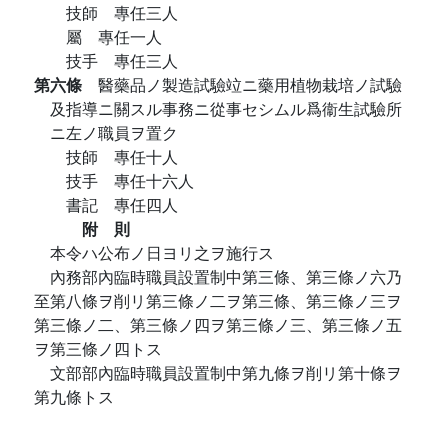
技師 專任三人
屬 專任一人
技手 專任三人
第六條
醫藥品ノ製造試驗竝ニ藥用植物栽培ノ試驗
及指導ニ關スル事務ニ從事セシムル爲衞生試驗所
ニ左ノ職員ヲ置ク
技師 專任十人
技手 專任十六人
書記 專任四人
附 則
本令ハ公布ノ日ヨリ之ヲ施行ス
內務部內臨時職員設置制中第三條、第三條ノ六乃
至第八條ヲ削リ第三條ノ二ヲ第三條、第三條ノ三ヲ
第三條ノ二、第三條ノ四ヲ第三條ノ三、第三條ノ五
ヲ第三條ノ四トス
文部部內臨時職員設置制中第九條ヲ削リ第十條ヲ
第九條トス