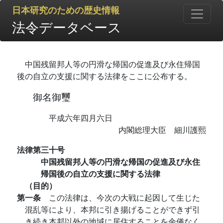
日本研究のための歴史情報
法令データベース
中国残留邦人等の円滑な帰国の促進及び永住帰国
後の自立の支援に関する法律をここに公布する。
御名御璽
平成六年四月六日
内閣総理大臣 細川護熙
法律第三十号
中国残留邦人等の円滑な帰国の促進及び永住
帰国後の自立の支援に関する法律
（目的）
第一条
この法律は、今次の大戦に起因して生じた
混乱等により、本邦に引き揚げることができず引
き続き本邦以外の地域に居住することを余儀なく