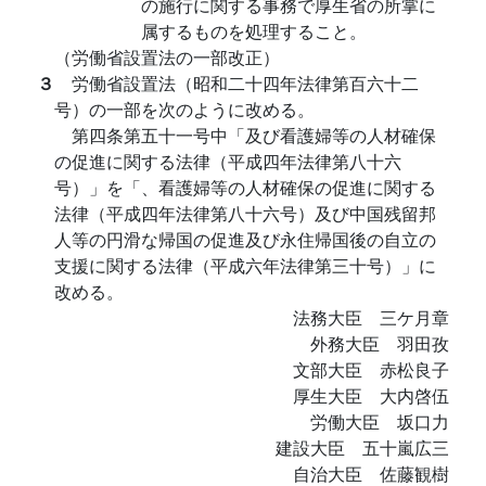
の施行に関する事務で厚生省の所掌に
属するものを処理すること。
（労働省設置法の一部改正）
３
労働省設置法（昭和二十四年法律第百六十二
号）の一部を次のように改める。
第四条第五十一号中「及び看護婦等の人材確保
の促進に関する法律（平成四年法律第八十六
号）」を「、看護婦等の人材確保の促進に関する
法律（平成四年法律第八十六号）及び中国残留邦
人等の円滑な帰国の促進及び永住帰国後の自立の
支援に関する法律（平成六年法律第三十号）」に
改める。
法務大臣 三ケ月章
外務大臣 羽田孜
文部大臣 赤松良子
厚生大臣 大内啓伍
労働大臣 坂口力
建設大臣 五十嵐広三
自治大臣 佐藤観樹