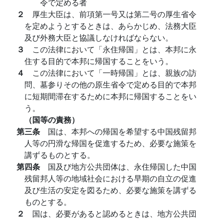
令で定める者
２
厚生大臣は、前項第一号又は第二号の厚生省令
を定めようとするときは、あらかじめ、法務大臣
及び外務大臣と協議しなければならない。
３
この法律において「永住帰国」とは、本邦に永
住する目的で本邦に帰国することをいう。
４
この法律において「一時帰国」とは、親族の訪
問、墓参りその他の原生省令で定める目的で本邦
に短期間滞在するために本邦に帰国することをい
う。
（国等の責務）
第三条
国は、本邦への帰国を希望する中国残留邦
人等の円滑な帰国を促進するため、必要な施策を
講ずるものとする。
第四条
国及び地方公共団体は、永住帰国した中国
残留邦人等の地域社会における早期の自立の促進
及び生活の安定を図るため、必要な施策を講ずる
ものとする。
２
国は、必要があると認めるときは、地方公共団