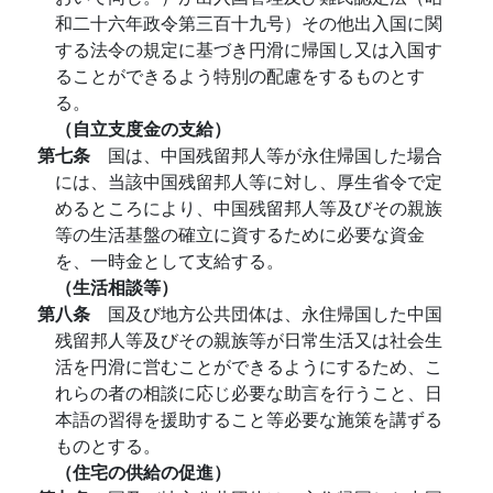
和二十六年政令第三百十九号）その他出入国に関
する法令の規定に基づき円滑に帰国し又は入国す
ることができるよう特別の配慮をするものとす
る。
（自立支度金の支給）
第七条
国は、中国残留邦人等が永住帰国した場合
には、当該中国残留邦人等に対し、厚生省令で定
めるところにより、中国残留邦人等及びその親族
等の生活基盤の確立に資するために必要な資金
を、一時金として支給する。
（生活相談等）
第八条
国及び地方公共団体は、永住帰国した中国
残留邦人等及びその親族等が日常生活又は社会生
活を円滑に営むことができるようにするため、こ
れらの者の相談に応じ必要な助言を行うこと、日
本語の習得を援助すること等必要な施策を講ずる
ものとする。
（住宅の供給の促進）