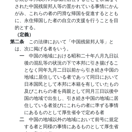
された中国残留邦人等の置かれている事情にかん
がみ、これらの者の円滑な帰国を促進するととも
に、永住帰国した者の自立の支援を行うことを目
的とする。
（定義）
第二条
この法律において「中国残留邦人等」と
は、次に掲げる者をいう。
一
中国の地域における昭和二十年八月九日以
後の混乱等の状況の下で本邦に引き揚げるこ
となく同年九月二日以前から引き続き中国の
地域に居住している者であって同日において
日本国民として本邦に本籍を有していたもの
及びこれらの者を両親として同月三日以後中
国の地域で出生し、引き続き中国の地域に居
住している者並びにこれらの者に準ずる事情
にあるものとして厚生省令で定める者
二
中国の地域以外の地域において前号に規定
する者と同様の事情にあるものとして厚生省