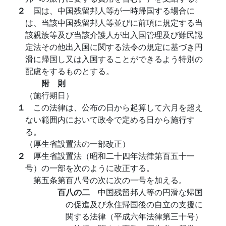
２
国は、中国残留邦人等が一時帰国する場合に
は、当該中国残留邦人等並びに前項に規定する当
該親族等及び当該介護人が出入国管理及び難民認
定法その他出入国に関する法令の規定に基づき円
滑に帰国し又は入国することができるよう特別の
配慮をするものとする。
附 則
（施行期日）
１
この法律は、公布の日から起算して六月を超え
ない範囲内において政令で定める日から施行す
る。
（厚生省設置法の一部改正）
２
厚生省設置法（昭和二十四年法律第百五十一
号）の一部を次のように改正する。
第五条第百八号の次に次の一号を加える。
百八の二
中国残留邦人等の円滑な帰国
の促進及び永住帰国後の自立の支援に
関する法律（平成六年法律第三十号）