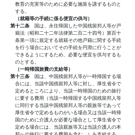
教育の充実等のために必要な施策を講ずるものと
する。
（就籍等の手続に係る便宜の供与）
第十二条
国は、永住帰国した中国残留邦人等が戸
籍法（昭和二十二年法律第二百二十四号）第百十
条第一項に規定する就籍その他戸籍に関する手続
を行う場合においてその手続を円滑に行うことが
できるようにするため、必要な便宜を供与するも
のとする。
（一時帰国旅費の支給等）
第十三条
国は、中国残留邦人等が一時帰国する場
合には、当該中国残留邦人等に対し、厚生省令で
定めるところにより、当該一時帰国のための旅行
に要する費用（当該一時帰国する中国残留邦人等
に同行する当該中国残留邦人等の親族等であって
厚生省令で定めるものがいる場合又は当該一時帰
国のために介護人が必要な場合として厚生省令で
定める場合には、当該親族等又は当該介護人の本
邦への旅行に要する費用を含む。）を支給する。