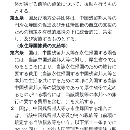
体が講ずる前項の施策について、援助を行うもの
とする。
第五条
国及び地方公共団体は、中国残留邦人等の
円滑な帰国の促進及び永住帰国後の自立の支援の
ための施策を有機的連携の下に総合的に、策定
し、及び実施するものとする。
（永住帰国旅費の支給等）
第六条
国は、中国残留邦人等が永住帰国する場合
には、当該中国残留邦人等に対し、厚生省令で定
めるところにより、当該永住帰国のための旅行に
要する費用（当該永住帰国する中国残留邦人等と
本邦で生活を共にするために本邦に入国する当該
中国残留邦人等の親族等であって厚生省令で定め
るものがいる場合には、当該親族等の本邦への旅
行に要する費用を含む。）を支給する。
２
国は、中国残留邦人等が永住帰国する場合に
は、当該中国残留邦人等及びその親族等（前項に
規定する当該親族等をいう。以下第十一条までに
おいて同じ。）が出入国管理及び難民認定法（昭