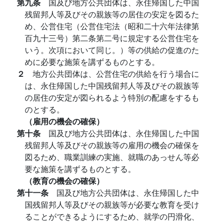
第九条
国及び地方公共団体は、永住帰国した中国
残留邦人等及びその親族等の居住の安定を図るた
め、公営住宅（公営住宅法（昭和二十六年法律第
百九十三号）第二条第二号に規定する公営住宅を
いう。次項において同じ。）等の供給の促進のた
めに必要な施策を講ずるものとする。
２
地方公共団体は、公営住宅の供給を行う場合に
は、永住帰国した中国残留邦人等及びその親族等
の居住の安定が図られるよう特別の配慮をするも
のとする。
（雇用の機会の確保）
第十条
国及び地方公共団体は、永住帰国した中国
残留邦人等及びその親族等の雇用の機会の確保を
図るため、職業訓練の実施、就職のあっせん等必
要な施策を講ずるものとする。
（教育の機会の確保）
第十一条
国及び地方公共団体は、永住帰国した中
国残留邦人等及びその親族等が必要な教育を受け
ることができるようにするため、就学の円滑化、