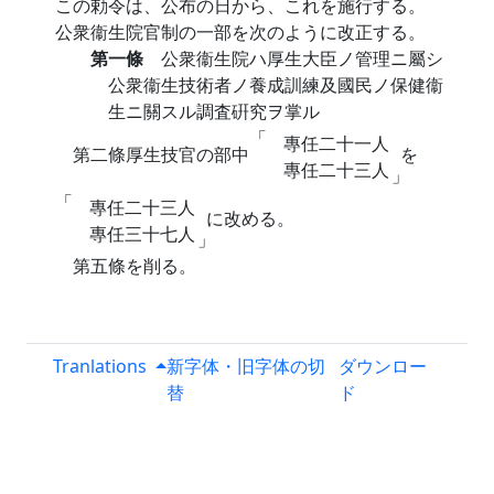
この勅令は、公布の日から、これを施行する。
公衆衞生院官制の一部を次のように改正する。
第一條
公衆衞生院ハ厚生大臣ノ管理ニ屬シ
公衆衞生技術者ノ養成訓練及國民ノ保健衞
生ニ關スル調査硏究ヲ掌ル
「
專任二十一人
第二條厚生技官の部中
を
專任二十三人
」
「
專任二十三人
に改める。
專任三十七人
」
第五條を削る。
Tranlations
新字体・旧字体の切
ダウンロー
替
ド