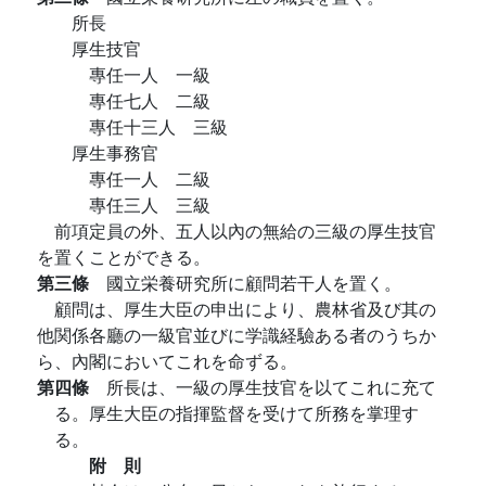
所長
厚生技官
專任一人 一級
專任七人 二級
專任十三人 三級
厚生事務官
專任一人 二級
專任三人 三級
前項定員の外、五人以內の無給の三級の厚生技官
を置くことができる。
第三條
國立栄養研究所に顧問若干人を置く。
顧問は、厚生大臣の申出により、農林省及び其の
他関係各廳の一級官並びに学識経驗ある者のうちか
ら、內閣においてこれを命ずる。
第四條
所長は、一級の厚生技官を以てこれに充て
る。厚生大臣の指揮監督を受けて所務を掌理す
る。
附 則