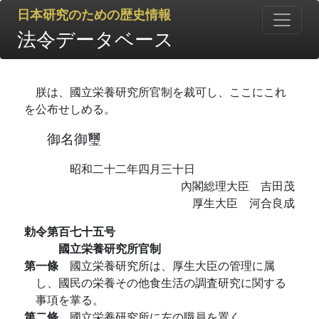
日本研究のための歴史情報
法令データベース
朕は、國立栄養研究所官制を裁可し、ここにこれ
を公布せしめる。
御名御璽
昭和二十二年四月三十日
內閣総理大臣 吉田茂
厚生大臣 河合良成
勅令第百七十五号
國立栄養研究所官制
第一條
國立栄養研究所は、厚生大臣の管理に属
し、國民の栄養その他食生活の調査研究に関する
事項を掌る。
第二條
國立栄養研究所に左の職員を置く。