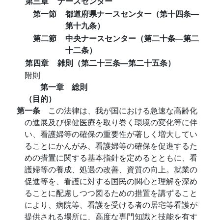
第三章
ナースセンター
第一節
都道府県ナースセンター（第十四条―
第十九条）
第二節
中央ナースセンター（第二十条―第二
十二条）
第四章
雑則（第二十三条―第二十五条）
附則
第一章 総則
（目的）
第一条
この法律は、我が国における急速な高齢化
の進展及び保健医療を取り巻く環境の変化等に伴
い、看護婦等の確保の重要性が著しく増大してい
ることにかんがみ、看護婦等の確保を促進するた
めの措置に関する基本指針を定めるとともに、看
護婦等の養成、処遇の改善、資質の向上。就業の
促進等を、看護に対する国民の関心と理解を深め
ることに配慮しつつ図るための措置を講ずること
により、病院等、看護を受ける者の居宅等看護が
提供される場所に、高度な専門知識と技能を有す