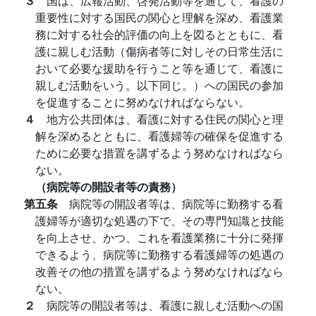
３
国は、広報活動、啓発活動等を通じて、看護の
重要性に対する国民の関心と理解を深め、看護業
務に対する社会的評価の向上を図るとともに、看
護に親しむ活動（傷病者等に対しその日常生活に
おいて必要な援助を行うこと等を通じて、看護に
親しむ活動をいう。以下同じ。）への国民の参加
を促進することに努めなければならない。
４
地方公共団体は、看護に対する住民の関心と理
解を深めるとともに、看護婦等の確保を促進する
ために必要な措置を講ずるよう努めなければなら
ない。
（病院等の開設者等の責務）
第五条
病院等の開設者等は、病院等に勤務する看
護婦等が適切な処遇の下で、その専門知識と技能
を向上させ、かつ、これを看護業務に十分に発揮
できるよう、病院等に勤務する看護婦等の処遇の
改善その他の措置を講ずるよう努めなければなら
ない。
２
病院等の開設者等は、看護に親しむ活動への国