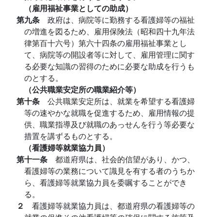
（雇用福祉事業としての助成）
第九条
政府は、病院等に勤務する看護婦等の福祉
の増進を図るため、雇用保険法（昭和四十九年法
律第百十六号）第六十四条の雇用福祉事業とし
て、病院等の開設者等に対して、雇用管理に関す
る必要な知識の習得のために必要な助成を行うも
のとする。
（公共職業安定所の職業紹介等）
第十条
公共職業安定所は、就業を希望する看護婦
等の速やかな就職を促進するため、雇用情報の提
供、職業指導及び就職のあっせんを行う等必要な
措置を講ずるものとする。
（看護婦等就業協力員）
第十一条
都道府県は、社会的信望があり、かつ、
看護婦等の業務について識見を有する者のうちか
ら、看護婦等就業協力員を委嘱することができ
る。
２
看護婦等就業協力員は、都道府県の看護婦等の