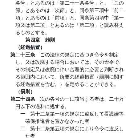
各号」とあるのは「第二十一条各号」と、「この
節」とあるのは「次節」と、同条第三項中「前二
項」とあるのは「前項」と、同条第四項中「第一
項又は第二項」とあるのは「第二項」と読み替え
るものとする。
第四章 雑則
（経過措置）
第二十三条
この法律の規定に基づき命令を制定
し、又は改廃する場合においては、その命令で、
その制定又は改廃に伴い合理的に必要と判断され
る範囲内において、所要の経過措置（罰則に関す
る経過措置を含む。）を定めることができる。
（罰則）
第二十四条
次の各号の一に該当する者は、二十万
円以下の過料に処する。
一
第十二条第一項の規定に違反して看護婦等
確保推進者を置かなかった者
二
第十二条第五項の規定により命令に違反し
た者