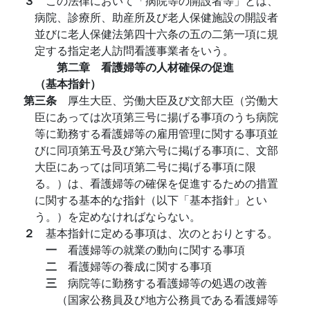
３
この法律において「病院等の開設者等」とは、
病院、診療所、助産所及び老人保健施設の開設者
並びに老人保健法第四十六条の五の二第一項に規
定する指定老人訪問看護事業者をいう。
第二章 看護婦等の人材確保の促進
（基本指針）
第三条
厚生大臣、労働大臣及び文部大臣（労働大
臣にあっては次項第三号に揚げる事項のうち病院
等に勤務する看護婦等の雇用管理に関する事項並
びに同項第五号及び第六号に掲げる事項に、文部
大臣にあっては同項第二号に掲げる事項に限
る。）は、看護婦等の確保を促進するための措置
に関する基本的な指針（以下「基本指針」とい
う。）を定めなければならない。
２
基本指針に定める事項は、次のとおりとする。
一
看護婦等の就業の動向に関する事項
二
看護婦等の養成に関する事項
三
病院等に勤務する看護婦等の処遇の改善
（国家公務員及び地方公務員である看護婦等