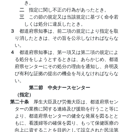
き。
二
指定に関し不正の行為があったとき。
三
この節の規定又は当該規定に基づく命令若
しくは処分に違反したとき。
３
都道府県知事は、前二項の規定により指定を取
り消したときは、その旨を公示しなければならな
い。
４
都道府県知事は、第一項又は第二項の規定によ
る処分をしようとするときは、あらかじめ、都道
府県センターにその処分の理由を通知し、弁明及
び有利な証拠の提出の機会を与えなければならな
い。
第二節 中央ナースセンター
（指定）
第二十条
厚生大臣及び労働大臣は、都道府県セン
ターの業務に関する連絡及び援助を行うこと等に
より、都道府県センターの健全な発展を図るとと
もに、看護婦等の確保を図り、もって保健医療の
向上に資することを目的として設立された民法第