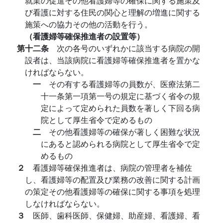
就業の促進その他看護婦等の確保に関する施策及
び看護に対する住民の関心と理解の増進に関する
施策への協力その他の活動を行う。
（看護婦等確保推進者の設置等）
第十二条
次の各号のいずれかに該当する病院の開
設者は、当該病院に看護婦等確保推進者を置かな
ければならない。
一
その有する看護婦等の員数が、医療法第二
十一条第一項第一号の規定に基づく省令の規
定によって定められた員数を著しく下回る病
院として厚生省令で定めるもの
二
その他看護婦等の確保が著しく困難な状況
にあると認められる病院として厚生省令で定
めるもの
２
看護婦等確保推進者は、病院の管理者を補佐
し、看護婦等の配置及び業務の改善に関する計画
の策定その他看護婦等の確保に関する事項を処理
しなければならない。
３
医師、歯科医師、保健婦、助産婦、看護婦、看