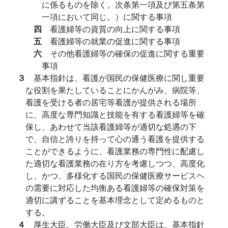
に係るものを除く。次条第一項及び第五条第
一項において同じ。）に関する事項
四
看護婦等の資質の向上に関する事項
五
看護婦等の就業の促進に関する事項
六
その他看護婦等の確保の促進に関する重要
事項
３
基本指針は、看護が国民の保健医療に関し重要
な役割を果たしていることにかんがみ、病院等、
看護を受ける者の居宅等看護が提供される場所
に、高度な専門知識と技能を有する看護婦等を確
保し、あわせて当該看護婦等が適切な処遇の下
で、自信と誇りを持って心の通う看護を提供する
ことができるように、看護業務の専門性に配慮し
た適切な看護業務の在り方を考慮しつつ、高度化
し、かつ、多様化する国民の保健医療サービスヘ
の需要に対応した均衡ある看護婦等の確保対策を
適切に講ずることを基本理念として定めるものと
する。
４
厚生大臣、労働大臣及び文部大臣は、基本指針