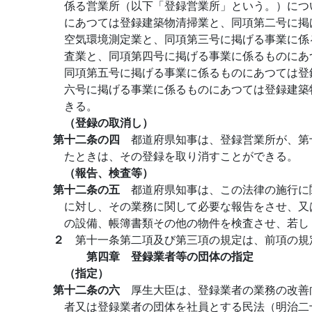
係る営業所（以下「登録営業所」という。）につ
にあつては登録建築物清掃業と、同項第二号に掲
空気環境測定業と、同項第三号に掲げる事業に係
査業と、同項第四号に掲げる事業に係るものにあ
同項第五号に掲げる事業に係るものにあつては登
六号に掲げる事業に係るものにあつては登録建築
きる。
（登録の取消し）
第十二条の四
都道府県知事は、登録営業所が、第
たときは、その登録を取り消すことができる。
（報告、検査等）
第十二条の五
都道府県知事は、この法律の施行に
に対し、その業務に関して必要な報告をさせ、又
の設備、帳簿書類その他の物件を検査させ、若し
２
第十一条第二項及び第三項の規定は、前項の規
第四章 登録業者等の団体の指定
（指定）
第十二条の六
厚生大臣は、登録業者の業務の改善
者又は登録業者の団体を社員とする民法（明治二