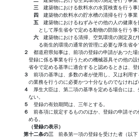
三
建築物における飲料水の水質検査を行う事
四
建築物の飲料水の貯水槽の清掃を行う事業
五
建築物におけるねずみその他の人の健康を
として厚生省令で定める動物の防除を行う事
六
建築物における清掃、空気環境の測定及び
る衛生的環境の通常的管理に必要な厚生省令
２
都道府県知事は、前項の登録の申請があつた場
登録に係る事業を行うための機械器具その他の設
省令で定める基準に適合すると認めるときは、登
３
前項の基準は、多数の者が使用し、又は利用す
の業務を行うのに必要かつ十分なものでなければ
４
厚生大臣は、第二項の基準を定める場合には、
ない。
５
登録の有効期間は、三年とする。
６
前各項に規定するもののほか、登録の申請その
める。
（登録の表示）
第十二条の三
前条第一項の登録を受けた者（以下