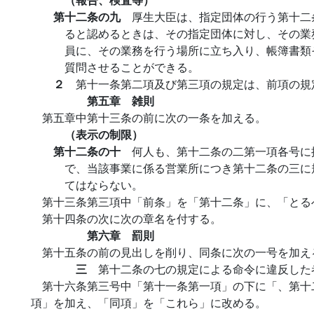
第十二条の九
厚生大臣は、指定団体の行う第十二
ると認めるときは、その指定団体に対し、その業
員に、その業務を行う場所に立ち入り、帳簿書類
質問させることができる。
２
第十一条第二項及び第三項の規定は、前項の規
第五章 雑則
第五章中第十三条の前に次の一条を加える。
（表示の制限）
第十二条の十
何人も、第十二条の二第一項各号に
で、当該事業に係る営業所につき第十二条の三に
てはならない。
第十三条第三項中「前条」を「第十二条」に、「とる
第十四条の次に次の章名を付する。
第六章 罰則
第十五条の前の見出しを削り、同条に次の一号を加え
三
第十二条の七の規定による命令に違反した
第十六条第三号中「第十一条第一項」の下に「、第十
項」を加え、「同項」を「これら」に改める。