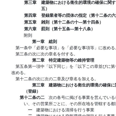
第三章
建築物における衛生的環境の確保に関す
五）
第四章
登録業者等の団体の指定（第十二条の六
第五章
雑則（第十二条の十―第十四条）
第六章
罰則（第十五条―第十八条）
附則
第一章 総則
第一条中「必要な事項」を「必要な事項等」に改める
第三条の次に次の章名を付する。
第二章 特定建築物等の維持管理
第五条第一項中「以下同じ」を「以下この章並びに第
改める。
第十二条の次に次の二章及び章名を加える。
第三章 建築物における衛生的環境の確保に
（登録）
第十二条の二
次の各号に掲げる事業を営んでいる
い、その営業所ごとに、その所在地を管轄する都
一
建築物における清掃を行う事業
二
建築物における空気環境の測定を行う事業