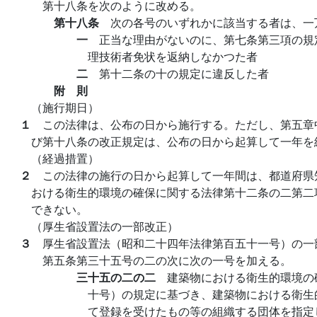
第十八条を次のように改める。
第十八条
次の各号のいずれかに該当する者は、一
一
正当な理由がないのに、第七条第三項の規
理技術者免状を返納しなかつた者
二
第十二条の十の規定に違反した者
附 則
（施行期日）
１
この法律は、公布の日から施行する。ただし、第五章
び第十八条の改正規定は、公布の日から起算して一年を
（経過措置）
２
この法律の施行の日から起算して一年間は、都道府県
おける衛生的環境の確保に関する法律第十二条の二第二
できない。
（厚生省設置法の一部改正）
３
厚生省設置法（昭和二十四年法律第百五十一号）の一
第五条第三十五号の二の次に次の一号を加える。
三十五の二の二
建築物における衛生的環境の
十号）の規定に基づき、建築物における衛生
て登録を受けたもの等の組織する団体を指定