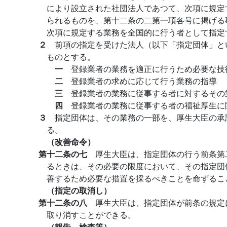
により設立された社団法人であつて、次項に規定
られるものを、第十二条の二第一項各号に掲げる
次項に規定する業務を全国的に行う者として指定
２
前項の指定を受けた法人（以下「指定団体」と
ものとする。
一
登録業者の業務を適正に行うため必要な技
二
登録業者の求めに応じて行う業務の指導
三
登録業者の業務に従事する者に対するその
四
登録業者の業務に従事する者の福祉厚生に
３
指定団体は、その業務の一部を、厚生大臣の承
る。
（改善命令）
第十二条の七
厚生大臣は、指定団体の行う前条第
るときは、その必要の限度において、その指定団
善するため必要な措置を採るべきことを命ずるこ
（指定の取消し）
第十二条の八
厚生大臣は、指定団体が前条の規定
取り消すことができる。
（報告、検査等）