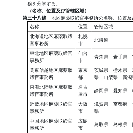
務を分掌する。
（名称、位置及び管轄区域）
第三十八條
地区麻薬取締官事務所の名称、位置及
名称
位置
管轄区域
北海道地区麻薬取締
札幌
北海道
官事務所
市
東北地区麻薬取締官
仙台
青森県 岩手県 
事務所
市
関東信越地区麻薬取
東京
茨城県 栃木県 
締官事務所
都
県 山梨県 新潟
東海北陸地区麻薬取
名古
静岡県 愛知県 
締官事務所
屋市
近畿地区麻薬取締官
大阪
滋賀県 京都府 
事務所
市
県
中国地区麻薬取締官
広島
鳥取県 島根県 
事務所
市