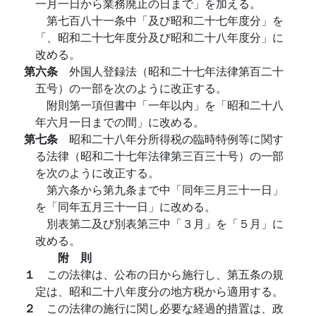
一月一日から業務廃止の日まで」を加える。
第七百八十一条中「及び昭和二十七年度分」を
「、昭和二十七年度分及び昭和二十八年度分」に
改める。
第六条
外国人登録法（昭和二十七年法律第百二十
五号）の一部を次のように改正する。
附則第一項但書中「一年以内」を「昭和二十八
年六月一日までの間」に改める。
第七条
昭和二十八年分所得税の臨時特例等に関す
る法律（昭和二十七年法律第三百三十号）の一部
を次のように改正する。
第六条から第九条まで中「同年三月三十一日」
を「同年五月三十一日」に改める。
別表第二及び別表第三中「３月」を「５月」に
改める。
附 則
１
この法律は、公布の日から施行し、第五条の規
定は、昭和二十八年度分の地方税から適用する。
２
この法律の施行に関し必要な経過的措置は、政