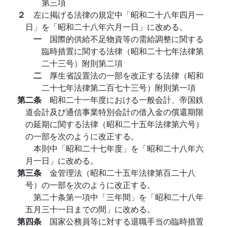
第三項
２
左に掲げる法律の規定中「昭和二十八年四月一
日」を「昭和二十八年六月一日」に改める。
一
国際的供給不足物資等の需給調整に関する
臨時措置に関する法律（昭和二十七年法律第
二十三号）附則第二項
二
厚生省設置法の一部を改正する法律（昭和
二十七年法律第二百七十三号）附則第一項
第二条
昭和二十一年度における一般会計、帝国鉄
道会計及び通信事業特別会計の借入金の償還期限
の延期に関する法律（昭和二十五年法律第六号）
の一部を次のように改正する。
本則中「昭和二十七年度」を「昭和二十八年六
月一日」に改める。
第三条
金管理法（昭和二十五年法律第百二十八
号）の一部を次のように改正する。
第二十条第一項中「三年間」を「昭和二十八年
五月三十一日までの間」に改める。
第四条
国家公務員等に対する退職手当の臨時措置