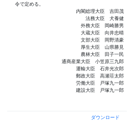
令で定める。
内閣総理大臣 吉田茂
法務大臣 犬養健
外務大臣 岡崎勝男
大蔵大臣 向井忠晴
文部大臣 岡野清豪
厚生大臣 山県勝見
農林大臣 田子一民
通商産業大臣 小笠原三九郎
運輸大臣 石井光次郎
郵政大臣 高瀬荘太郎
労働大臣 戸塚九一郎
建設大臣 戸塚九一郎
ダウンロード