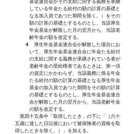
基金連合会がその支給に関する義務を承継
している年金たる給付の額の計算の基礎と
なる加入員であつた期間を除く。）をその
額の計算の基礎とするものとし、当該厚生
年金基金が解散した月の翌月から、当該老
齢年金の額を改定する。
４
厚生年金基金連合会が解散した場合にお
いて、厚生年金基金連合会に年金たる給付
の支給に関する義務が承継されている者が
老齢年金の受給権者であるときは、第一項
の規定にかかわらず、当該義務に係る年金
たる給付の額の計算の基礎となる厚生年金
基金の加入員であつた期間をその額の計算
の基礎とするものとし、厚生年金基金連合
会が解散した月の翌月から、当該老齢年金
の額を改定する。
第四十五条中「取得したとき」の下に「（六十
五歳に達した日以後において被保険者の資格を取
得したときを除く。）」を加える。