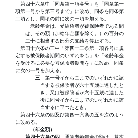
第四十六条中「同条第一項各号」を「同条第一
項第一号から第三号まで」に改め、同条を同条第
二項とし、同項の前に次の一項を加える。
老齢年金は、受給権者が被保険者である間
は、その額（加給年金額を除く。）の百分の
二十に相当する部分の支給を停止する。
第四十六条の三中「第四十二条第一項各号に規
定する被保険者期間のいずれをも」を「老齢年金
を受けるに必要な被保険者期間を」に改め、同条
に次の一号を加える。
三
第一号イからニまでのいずれかに該
当する被保険者が六十五歳に達したと
き、又は被保険者が六十五歳に達した
後に同号イからニまでのいずれかに該
当するに至つたとき。
第四十六条の四及び第四十六条の五を次のよう
に改める。
（年金額）
第四十六条の四
通算老齢年金の額は、基本