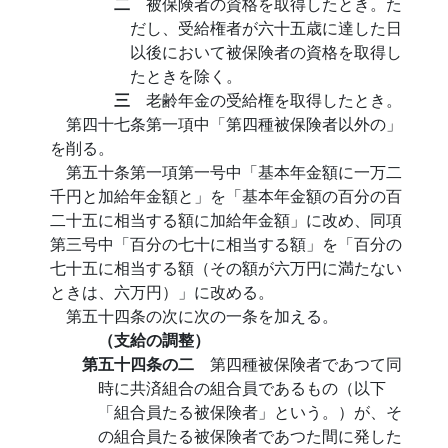
二
被保険者の資格を取得したとき。た
だし、受給権者が六十五歳に達した日
以後において被保険者の資格を取得し
たときを除く。
三
老齢年金の受給権を取得したとき。
第四十七条第一項中「第四種被保険者以外の」
を削る。
第五十条第一項第一号中「基本年金額に一万二
千円と加給年金額と」を「基本年金額の百分の百
二十五に相当する額に加給年金額」に改め、同項
第三号中「百分の七十に相当する額」を「百分の
七十五に相当する額（その額が六万円に満たない
ときは、六万円）」に改める。
第五十四条の次に次の一条を加える。
（支給の調整）
第五十四条の二
第四種被保険者であつて同
時に共済組合の組合員であるもの（以下
「組合員たる被保険者」という。）が、そ
の組合員たる被保険者であつた間に発した