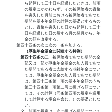
ら起算して三十日を経過したときは、前項
の規定にかかわらず、その被保険者の資格
を喪失した月前における被保険者であつた
期間を基本年金額の計算の基礎とするもの
とし、資格を喪失した日から起算して三十
日を経過した日の属する月の翌月から、年
金の額を改定する。
第四十四条の次に次の一条を加える。
（厚生年金基金に関連する特例）
第四十四条の二
被保険者であつた期間の全
部又は一部が厚生年金基金の加入員であつ
た期間である者に支給する老齢年金につい
ては、厚生年金基金の加入員であつた期間
は、第四十三条第一項の基本年金額のうち
第三十四条第一項第二号に掲げる額につい
ては、その計算（同条第四項の規定を適用
して計算する場合を含む。）の基礎としな
い。
２
前項の規定は、次に掲げる期間について