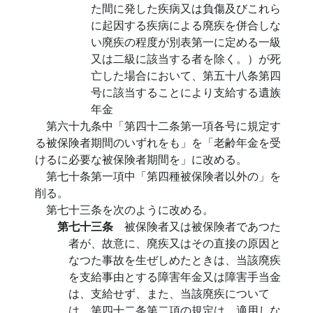
た間に発した疾病又は負傷及びこれら
に起因する疾病による廃疾を併合しな
い廃疾の程度が別表第一に定める一級
又は二級に該当する者を除く。）が死
亡した場合において、第五十八条第四
号に該当することにより支給する遺族
年金
第六十九条中「第四十二条第一項各号に規定す
る被保険者期間のいずれをも」を「老齢年金を受
けるに必要な被保険者期間を」に改める。
第七十条第一項中「第四種被保険者以外の」を
削る。
第七十三条を次のように改める。
第七十三条
被保険者又は被保険者であつた
者が、故意に、廃疾又はその直接の原因と
なつた事故を生ぜしめたときは、当該廃疾
を支給事由とする障害年金又は障害手当金
は、支給せず、また、当該廃疾について
は、第四十二条第二項の規定は、適用しな