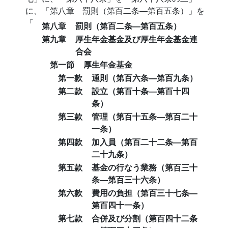
に、「第八章 罰則（第百二条―第百五条）」を
「
第八章
罰則（第百二条―第百五条）
第九章
厚生年金基金及び厚生年金基金連
合会
第一節
厚生年金基金
第一款
通則（第百六条―第百九条）
第二款
設立（第百十条―第百十四
条）
第三款
管理（第百十五条―第百二十
一条）
第四款
加入員（第百二十二条―第百
二十九条）
第五款
基金の行なう業務（第百三十
条―第百三十六条）
第六款
費用の負担（第百三十七条―
第百四十一条）
第七款
合併及び分割（第百四十二条