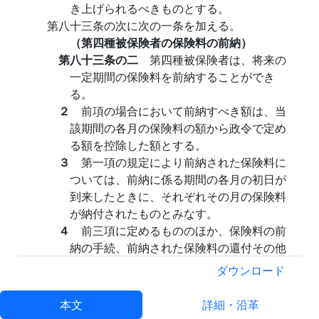
き上げられるべきものとする。
第八十三条の次に次の一条を加える。
（第四種被保険者の保険料の前納）
第八十三条の二
第四種被保険者は、将来の
一定期間の保険料を前納することができ
る。
２
前項の場合において前納すべき額は、当
該期間の各月の保険料の額から政令で定め
る額を控除した額とする。
３
第一項の規定により前納された保険料に
ついては、前納に係る期間の各月の初日が
到来したときに、それぞれその月の保険料
が納付されたものとみなす。
４
前三項に定めるもののほか、保険料の前
納の手続、前納された保険料の還付その他
保険料の前納について必要な事項は、政令
ダウンロード
で定める。
第八十五条の次に次の一条を加える。
本文
詳細・沿革
（厚生年金基金又は厚生年金基金連合会の