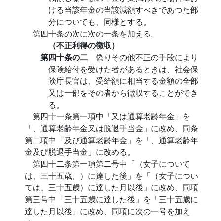
ける当該年金の当該減額すべきであつた部
分についても、同様とする。
第四十条の次に次の一条を加える。
（不正利得の徴収）
第四十条の二
偽りその他不正の手段により
保険給付を受けた者があるときは、社会保
険庁長官は、受給額に相当する金額の全部
又は一部をその者から徴収することができ
る。
第四十一条第一項中「又は通算老齢年金」を
「、通算老齢年金又は脱退手当金」に改め、同条
第二項中「及び通算老齢年金」を「、通算老齢年
金及び脱退手当金」に改める。
第四十二条第一項第二号中「（女子について
は、三十五歳。）に達した後」を「（女子につい
ては、三十五歳）に達した月以後」に改め、同項
第三号中「三十五歳に達した後」を「三十五歳に
達した月以後」に改め、同項に次の一号を加え