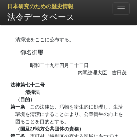
日本研究のための歴史情報
法令データベース
清掃法をここに公布する。
御名御璽
昭和二十九年四月二十二日
内閣総理大臣 吉田茂
法律第七十二号
清掃法
（目的）
第一条
この法律は、汚物を衛生的に処理し、生活
環境を清潔にすることにより、公衆衛生の向上を
図ることを目的とする。
（国及び地方公共団体の責務）
第二条
市町村（特別区の存する区域にあつては、