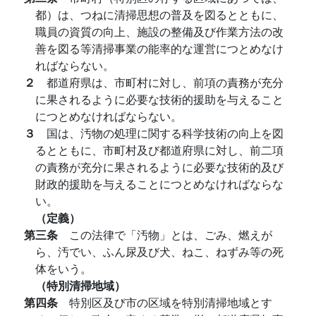
都）は、つねに清掃思想の普及を図るとともに、
職員の資質の向上、施設の整備及び作業方法の改
善を図る等清掃事業の能率的な運営につとめなけ
ればならない。
２
都道府県は、市町村に対し、前項の責務が充分
に果されるように必要な技術的援助を与えること
につとめなければならない。
３
国は、汚物の処理に関する科学技術の向上を図
るとともに、市町村及び都道府県に対し、前二項
の責務が充分に果されるように必要な技術的及び
財政的援助を与えることにつとめなければならな
い。
（定義）
第三条
この法律で「汚物」とは、ごみ、燃えが
ら、汚でい、ふん尿及び犬、ねこ、ねずみ等の死
体をいう。
（特別清掃地域）
第四条
特別区及び市の区域を特別清掃地域とす