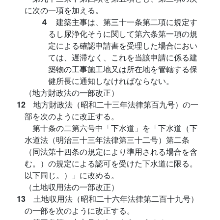
に次の一項を加える。
４
建築主事は、第三十一条第二項に規定す
るし尿浄化そうに関して第六条第一項の規
定による確認申請書を受理した場合におい
ては、遅滞なく、これを当該申請に係る建
築物の工事施工地又は所在地を管轄する保
健所長に通知しなければならない。
（地方財政法の一部改正）
12
地方財政法（昭和二十三年法律第百九号）の一
部を次のように改正する。
第十条の二第六号中「下水道」を「下水道（下
水道法（明治三十三年法律第三十二号）第二条
（同法第十四条の規定により準用される場合を含
む。）の規定による認可を受けた下水道に限る。
以下同じ。）」に改める。
（土地収用法の一部改正）
13
土地収用法（昭和二十六年法律第二百十九号）
の一部を次のように改正する。