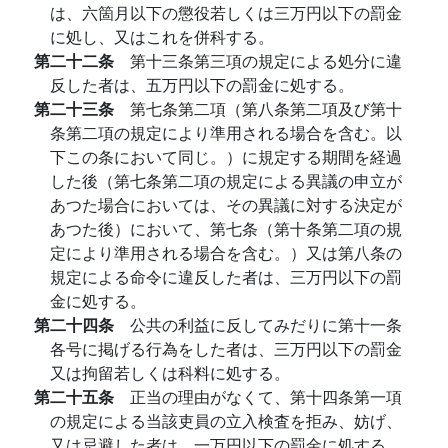
は、六箇月以下の懲役若しくは三万円以下の罰金
に処し、又はこれを併科する。
第二十二条
第十三条第三項の規定による処分に違
反した者は、五万円以下の罰金に処する。
第二十三条
第七条第二項（第八条第二項及び第十
条第二項の規定により準用される場合を含む。以
下この条において同じ。）に規定する期間を経過
した後（第七条第二項の規定による異議の申立が
あつた場合においては、その異議に対する決定が
あつた後）において、第七条（第十条第二項の規
定により準用される場合を含む。）又は第八条の
規定による命令に違反した者は、三万円以下の罰
金に処する。
第二十四条
公共の利益に反してみだりに第十一条
各号に掲げる行為をした者は、三万円以下の罰金
又は拘留若しくは科料に処する。
第二十五条
正当の理由がなくて、第十四条第一項
の規定による当該吏員の立入検査を拒み、妨げ、
又は忌避した者は、一万円以下の罰金に処する。