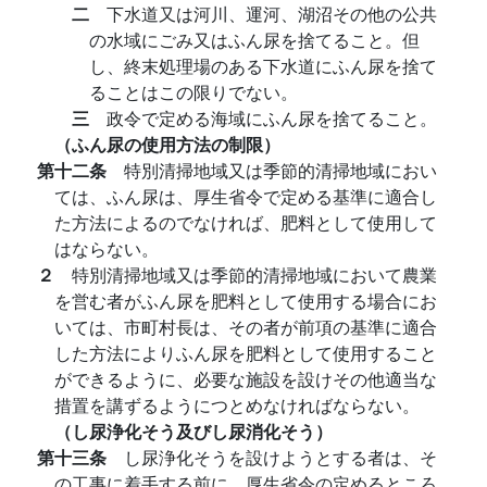
二
下水道又は河川、運河、湖沼その他の公共
の水域にごみ又はふん尿を捨てること。但
し、終末処理場のある下水道にふん尿を捨て
ることはこの限りでない。
三
政令で定める海域にふん尿を捨てること。
（ふん尿の使用方法の制限）
第十二条
特別清掃地域又は季節的清掃地域におい
ては、ふん尿は、厚生省令で定める基準に適合し
た方法によるのでなければ、肥料として使用して
はならない。
２
特別清掃地域又は季節的清掃地域において農業
を営む者がふん尿を肥料として使用する場合にお
いては、市町村長は、その者が前項の基準に適合
した方法によりふん尿を肥料として使用すること
ができるように、必要な施設を設けその他適当な
措置を講ずるようにつとめなければならない。
（し尿浄化そう及びし尿消化そう）
第十三条
し尿浄化そうを設けようとする者は、そ
の工事に着手する前に、厚生省令の定めるところ