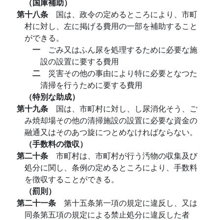
（国庫補助）
第十八条
国は、政令の定めるところにより、市町
村に対し、左に掲げる費用の一部を補助すること
ができる。
一
ごみ又はふん尿を処理するために必要な施
設の設置に要する費用
二
災害その他の事由により特に必要となつた
清掃を行うために要する費用
（特別な助成）
第十九条
国は、市町村に対し、し尿消化そう、ご
み焼却場その他の清掃施設の設置に必要な資金の
融通又はそのあつ旋につとめなければならない。
（手数料の徴収）
第二十条
市町村は、市町村が行う汚物の収集及び
処分に関し、条例の定めるところにより、手数料
を徴収することができる。
（罰則）
第二十一条
第十五条第一項の規定に違反し、又は
同条第五項の規定による禁止処分に違反した者