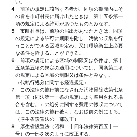
い。
４
前項の規定に該当する者が、同項の期間内にそ
の旨を市町村長に届け出たときは、第十五条第一
項の規定による許可があつたものとみなす。
５
市町村長は、前項の届出があつたときは、同項
の規定による許可に期限を附し、汚物の収集を行
うことができる区域を定め、又は環境衛生上必要
な条件を附することができる。
６
前項の規定による区域の制限又は条件は、第十
五条第五項の規定の適用については、同条第二項
の規定による区域の制限又は条件とみなす。
（代執行処分に関する経過規定）
７
この法律の施行前になされた汚物掃除法第七条
第一項（同法第十一条の規定により準用される場
合を含む。）の処分に関する費用の徴収について
は、この法律の施行後も、なお従前の例による。
（厚生省設置法の一部改正）
８
厚生省設置法（昭和二十四年法律第百五十一
号）の一部を次のように改正する。