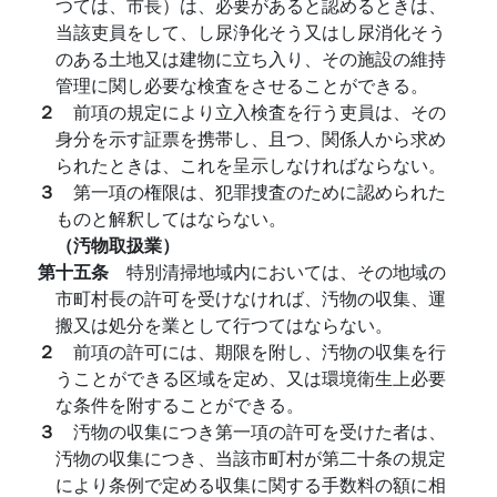
つては、市長）は、必要があると認めるときは、
当該吏員をして、し尿浄化そう又はし尿消化そう
のある土地又は建物に立ち入り、その施設の維持
管理に関し必要な検査をさせることができる。
２
前項の規定により立入検査を行う吏員は、その
身分を示す証票を携帯し、且つ、関係人から求め
られたときは、これを呈示しなければならない。
３
第一項の権限は、犯罪捜査のために認められた
ものと解釈してはならない。
（汚物取扱業）
第十五条
特別清掃地域内においては、その地域の
市町村長の許可を受けなければ、汚物の収集、運
搬又は処分を業として行つてはならない。
２
前項の許可には、期限を附し、汚物の収集を行
うことができる区域を定め、又は環境衛生上必要
な条件を附することができる。
３
汚物の収集につき第一項の許可を受けた者は、
汚物の収集につき、当該市町村が第二十条の規定
により条例で定める収集に関する手数料の額に相