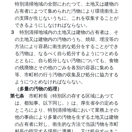
特別清掃地域の全部にわたつて、土地又は建物の
占有者によつて集められた汚物により環境衛生上
の支障が生じないうちに、これを収集することが
できるようにしなければならない。
３
特別清掃地域内の土地又は建物の占有者は、そ
の土地又は建物内の汚物のうち、焼却、埋没等の
方法により容易に衛生的な処分をすることができ
る汚物は、なるべく自ら処分するようにつとめる
とともに、自ら処分しない汚物についても、食物
の残廃物とその他のごみを各別の容器に集める
等、市町村の行う汚物の収集及び処分に協力する
ようにつとめなければならない。
（多量の汚物の処理）
第七条
市町村長（特別区の存する区域にあつて
は、都知事。以下同じ。）は、厚生省令の定める
ところにより、特別清掃地域において業務上その
他の事由により多量の汚物を生ずる土地又は建物
の占有者に対し、衛生的な方法で当該汚物を市町
村長の指定する場所に運搬し、又は処分すべきこ