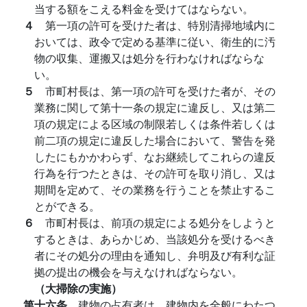
当する額をこえる料金を受けてはならない。
４
第一項の許可を受けた者は、特別清掃地域内に
おいては、政令で定める基準に従い、衛生的に汚
物の収集、運搬又は処分を行わなければならな
い。
５
市町村長は、第一項の許可を受けた者が、その
業務に関して第十一条の規定に違反し、又は第二
項の規定による区域の制限若しくは条件若しくは
前二項の規定に違反した場合において、警告を発
したにもかかわらず、なお継続してこれらの違反
行為を行つたときは、その許可を取り消し、又は
期間を定めて、その業務を行うことを禁止するこ
とができる。
６
市町村長は、前項の規定による処分をしようと
するときは、あらかじめ、当該処分を受けるべき
者にその処分の理由を通知し、弁明及び有利な証
拠の提出の機会を与えなければならない。
（大掃除の実施）
第十六条
建物の占有者は、建物内を全般にわたつ