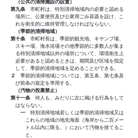
（公共の清掃施設の設置）
第九条
市町村は、特別清掃地域内の必要と認める
場所に、公衆便所及び公衆用ごみ容器を設け、こ
れを衛生的に維持管理しなければならない。
（季節的清掃地域）
第十条
市町村長は、季節的観光地、キヤンプ場、
スキー場、海水浴場その他季節的に多数人が集ま
る特別清掃地域以外の場所について、環境衛生上
必要があると認めるときは、期間及び区域を指定
して、季節的清掃地域を定めることができる。
２
季節的清掃地域については、第五条、第七条及
び前条の規定を準用する。
（汚物の投棄禁止）
第十一条
何人も、みだりに左に掲げる行為をして
はならない。
一
特別清掃地域若しくは季節的清掃地域又は
これらの地域の地先海面（海岸から二百メー
トル以内に限る。）において汚物を捨てるこ
と。