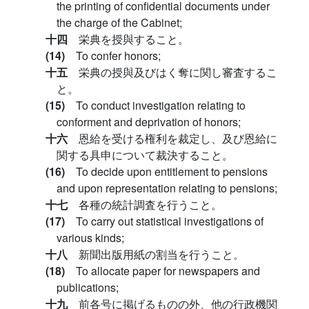
the printing of confidential documents under
the charge of the Cabinet;
十四
栄典を授與すること。
(14)
To confer honors;
十五
栄典の授與及びはく奪に関し審査するこ
と。
(15)
To conduct investigation relating to
conforment and deprivation of honors;
十六
恩給を受ける権利を裁定し、及び恩給に
関する具申について裁決すること。
(16)
To decide upon entitlement to pensions
and upon representation relating to pensions;
十七
各種の統計調査を行うこと。
(17)
To carry out statistical investigations of
various kinds;
十八
新聞出版用紙の割当を行うこと。
(18)
To allocate paper for newspapers and
publications;
十九
前各号に掲げるものの外、他の行政機関