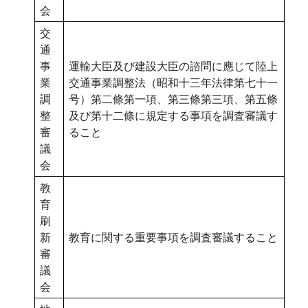
会
交
通
事
運輸大臣及び建設大臣の諮問に應じて陸上
業
交通事業調整法（昭和十三年法律第七十一
調
号）第二條第一項、第三條第三項、第五條
整
及び第十二條に規定する事項を調査審議す
審
ること
議
会
教
育
刷
新
教育に関する重要事項を調査審議すること
審
議
会