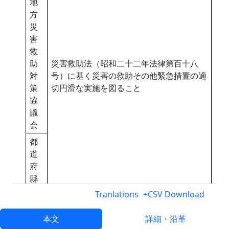
地
方
災
害
救
助
災害救助法（昭和二十二年法律第百十八
対
号）に基く災害の救助その他緊急措置の適
策
切円滑な実施を図ること
協
議
会
都
道
府
縣
災
Tranlations
CSV Download
害
救
本文
詳細・沿革
助