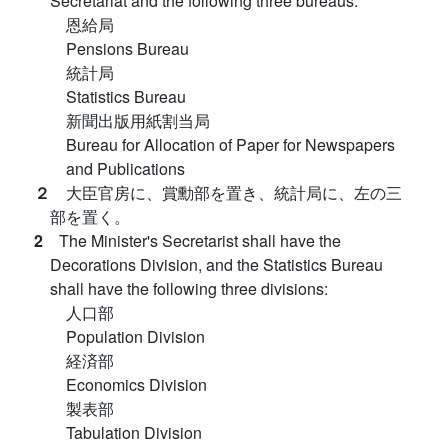
Secretariat and the following three bureaus:
恩給局
Pensions Bureau
統計局
Statistics Bureau
新聞出版用紙割当局
Bureau for Allocation of Paper for Newspapers
and Publications
２
大臣官房に、賞勳部を置き、統計局に、左の三
部を置く。
2
The Minister's Secretarist shall have the
Decorations Division, and the Statistics Bureau
shall have the following three divisions:
人口部
Population Division
経済部
Economics Division
製表部
Tabulation Division