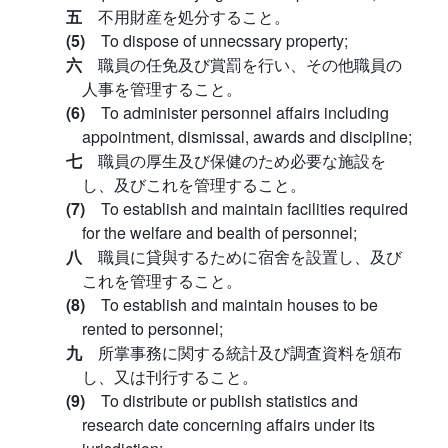
五
不用財産を処分すること。
(5)
To dispose of unnecssary property;
六
職員の任免及び賞罰を行い、その他職員の
人事を管理すること。
(6)
To administer personnel affairs including
appointment, dismissal, awards and discipline;
七
職員の厚生及び保健のため必要な施設を
し、及びこれを管理すること。
(7)
To establish and maintain facilities required
for the welfare and bealth of personnel;
八
職員に貸與するために宿舍を設置し、及び
これを管理すること。
(8)
To establish and maintain houses to be
rented to personnel;
九
所掌事務に関する統計及び調査資料を頒布
し、又は刊行すること。
(9)
To distribute or publish statistics and
research date concerning affairs under its