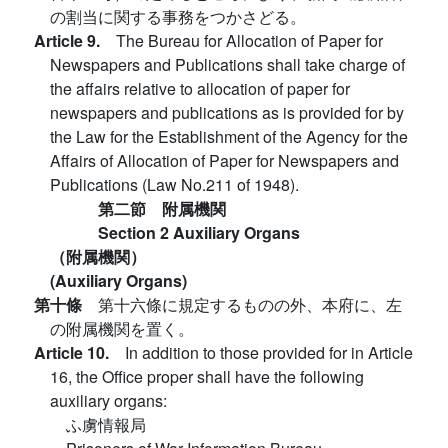
の割当に関する事務をつかさどる。
Article 9.
The Bureau for Allocation of Paper for
Newspapers and Publications shall take charge of
the affairs relative to allocation of paper for
newspapers and publications as is provided for by
the Law for the Establishment of the Agency for the
Affairs of Allocation of Paper for Newspapers and
Publications (Law No.211 of 1948).
第二節 附属機関
Section 2 Auxiliary Organs
（附属機関）
(Auxiliary Organs)
第十條
第十六條に規定するものの外、本府に、左
の附属機関を置く。
Article 10.
In addition to those provided for in Article
16, the Office proper shall have the following
auxiliary organs:
ふ虜情報局