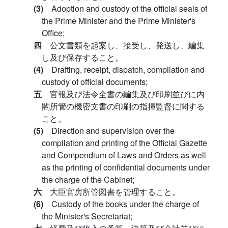
(3)
Adoption and custody of the official seals of
the Prime Minister and the Prime Minister's
Office;
四
公文書類を起案し、接受し、発送し、編集
し及び保存すること。
(4)
Drafting, receipt, dispatch, compilation and
custody of official documents;
五
官報及び法令全書の編集及び印刷並びに内
閣所管の機密文書の印刷の指揮監督に関する
こと。
(5)
Direction and supervision over the
compilation and printing of the Official Gazette
and Compendium of Laws and Orders as well
as the printing of confidential documents under
the charge of the Cabinet;
六
大臣官房所管図書を管理すること。
(6)
Custody of the books under the charge of
the Minister's Secretariat;