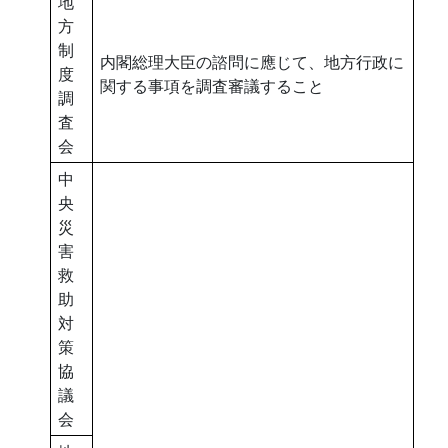
地
方
制
内閣総理大臣の諮問に應じて、地方行政に
度
関する事項を調査審議すること
調
査
会
中
央
災
害
救
助
対
策
協
議
会