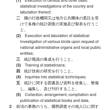
(1)
Execution of census and other basic
statistical investigations of the country and
tabulation thereof;
二
國の行政機関又は地方公共團体の委託を受
けて各種の統計調査の実施及び製表を行うこ
と。
(2)
Execution and tabulation of statistical
investigation of various kinds upon request of
national administrative organs and local public
entities;
三
統計職員の養成を行うこと。
(3)
Training of statisticians;
四
統計技術の研究を行うこと。
(4)
Inquiries into statistical tcchiniques;
五
統計に関する図書及び資料を收集し、整備
し、編集し、及び刊行すること。
(5)
Collection, arrangement, compilation and
publication of statistical books and data.
２
前項の事務のうち、國勢調査その他人口に関す