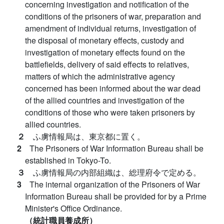
concerning investigation and notification of the
conditions of the prisoners of war, preparation and
amendment of individual returns, investigation of
the disposal of monetary effects, custody and
investigation of monetary effects found on the
battlefields, delivery of said effects to relatives,
matters of which the administrative agency
concerned has been informed about the war dead
of the allied countries and investigation of the
conditions of those who were taken prisoners by
allied countries.
２
ふ虜情報局は、東京都に置く。
2
The Prisoners of War Information Bureau shall be
established in Tokyo-To.
３
ふ虜情報局の内部組織は、総理府令で定める。
3
The internal organization of the Prisoners of War
Information Bureau shall be provided for by a Prime
Minister's Office Ordinance.
（統計職員養成所）