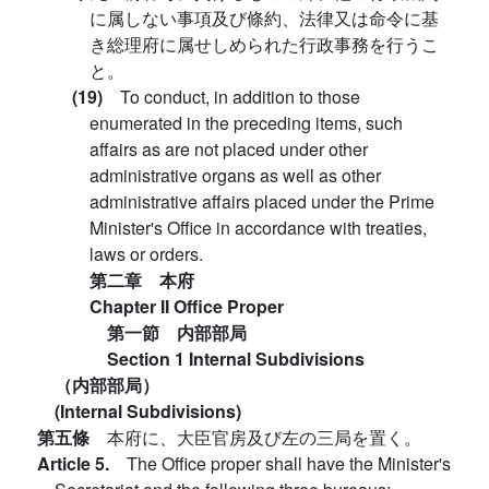
に属しない事項及び條約、法律又は命令に基
き総理府に属せしめられた行政事務を行うこ
と。
(19)
To conduct, in addition to those
enumerated in the preceding items, such
affairs as are not placed under other
administrative organs as well as other
administrative affairs placed under the Prime
Minister's Office in accordance with treaties,
laws or orders.
第二章 本府
Chapter II Office Proper
第一節 内部部局
Section 1 Internal Subdivisions
（内部部局）
(Internal Subdivisions)
第五條
本府に、大臣官房及び左の三局を置く。
Article 5.
The Office proper shall have the Minister's