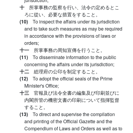
jurisdiction;
十
所掌事務の監察を行い、法令の定めるとこ
ろに從い、必要な措置をすること。
(10)
To inspect the affairs under its jurisdiction
and to take such measures as may be required
in accordance with the provisions of laws or
orders;
十一
所掌事務の周知宣傳を行うこと。
(11)
To disseminate information to the public
concerning the affairs under its jurisdiction;
十二
総理府の公印を制定すること。
(12)
To adopt the official seals of the Prime
Minister's Office;
十三
官報及び法令全書の編集及び印刷並びに
内閣所管の機密文書の印刷について指揮監督
すること。
(13)
To direct and supervise the compilation
and printing of the Official Gazette and the
Compendium of Laws and Orders as well as to