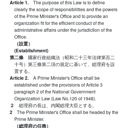
Article 1.
The purpose of this Law is to define
clearly the scope of responsibilities and the powers
of the Prime Minister's Office and to provide an
organization fit for the efficient conduct of the
administrative affairs under the jurisdiction of the
Office.
（設置）
(Establishment)
第二條
國家行政組織法（昭和二十三年法律第百二
十号）第三條第二項の規定に基いて、総理府を設
置する。
Article 2.
A Prime Minister's Office shall be
established under the provisions of Article 3
paragraph 2 of the National Government
Organization Law (Law No.120 of 1948).
２
総理府の長は、内閣総理大臣とする。
2
The Prime Minister's Office shall be headed by the
Prime Minister.
（総理府の任務）