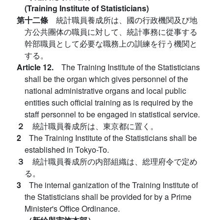
(Training Institute of Statisticians)
第十二條
統計職員養成所は、國の行政機関及び地
方公共團体の職員に対して、統計事務に從事する
幹部職員として必要な職務上の訓練を行う機関と
する。
Article 12.
The Training Institute of the Statisticians
shall be the organ which gives personnel of the
national administrative organs and local public
entities such official training as is required by the
staff personnel to be engaged in statistical service.
２
統計職員養成所は、東京都に置く。
2
The Training Institute of the Statisticians shall be
established in Tokyo-To.
３
統計職員養成所の内部組織は、総理府令で定め
る。
3
The internal ganization of the Training Institute of
the Statisticians shall be provided for by a Prime
Minister's Office Ordinance.