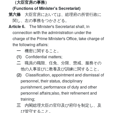
（大臣官房の事務）
(Functions of Minister's Secretariat)
第六條
大臣官房においては、総理府の所管行政に
関し、左の事務をつかさどる。
Article 6.
The Minister's Secretariat shall, in
connection with the administration under the
charge of the Prime Minister's Office, take charge of
the following affairs:
一
機密に関すること。
(1)
Confidential matters;
二
職員の職階、任免、分限、懲戒、服務その
他の人事並びに教養及び訓練に関すること。
(2)
Classification, appointment and dismissal of
personnel, their status, disciplinary
punishment, performance of duty and other
personnel affairs;also, their refinement and
training;
三
内閣総理大臣の官印及び府印を制定し、及
び管守すること。