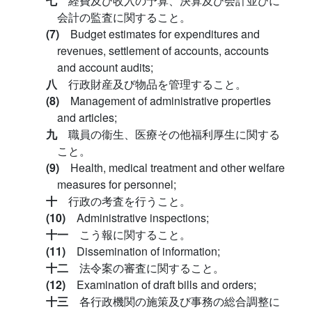
七
経費及び收入の予算、決算及び会計並びに
会計の監査に関すること。
(7)
Budget estimates for expenditures and
revenues, settlement of accounts, accounts
and account audits;
八
行政財産及び物品を管理すること。
(8)
Management of administrative properties
and articles;
九
職員の衞生、医療その他福利厚生に関する
こと。
(9)
Health, medical treatment and other welfare
measures for personnel;
十
行政の考査を行うこと。
(10)
Administrative inspections;
十一
こう報に関すること。
(11)
Dissemination of information;
十二
法令案の審査に関すること。
(12)
Examination of draft bills and orders;
十三
各行政機関の施策及び事務の総合調整に