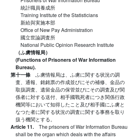
Prisoners of War Information Bureau
統計職員養成所
Training Institute of the Statisticians
新給與実施本部
Office of New Pay Administration
國立世論調査所
National Public Opinion Research Institute
（ふ虜情報局）
(Functions of Prisoners of War Information
Bureau).
第十一條
ふ虜情報局は、ふ虜に関する状況の調
査、通報、銘銘票の作成並びにその補修、金品の
取扱調査、遺留金品の保管並びにその調査及び関
係者に対する送付、相手國戰死者につき関係行政
機関等において知得したこと及び相手國にふ虜と
なつた者に関する状況の調査に関する事務を取り
扱う機関とする。
Article 11.
The prisoners of War Information Bureau
shall be the organ which deals with the affairs