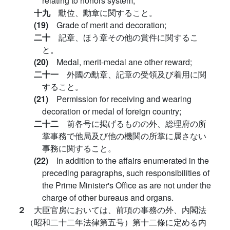
relating to honors system;
十九
勳位、勳章に関すること。
(19)
Grade of merit and decoration;
二十
記章、ほう章その他の賞件に関するこ
と。
(20)
Medal, merit-medal ane other reward;
二十一
外國の勳章、記章の受領及び着用に関
すること。
(21)
Permission for receiving and wearing
decoration or medal of foreign country;
二十二
前各号に掲げるものの外、総理府の所
掌事務で他局及び他の機関の所掌に属さない
事務に関すること。
(22)
In addition to the affairs enumerated in the
preceding paragraphs, such responsibilities of
the Prime Minister's Office as are not under the
charge of other bureaus and organs.
２
大臣官房においては、前項の事務の外、内閣法
（昭和二十二年法律第五号）第十二條に定める内