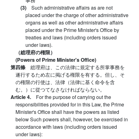
事務
(3)
Such administrative affairs as are not
placed under the charge of other administrative
organs as well as other administrative affairs
placed under the Prime Minister's Office by
treaties and laws (including orders issued
under laws).
（総理府の権限）
(Powers of Prime Minister's Office)
第四條
総理府は、この法律に規定する所掌事務を
遂行するため左に掲げる権限を有する。但し、そ
の権限の行使は、法律（法律に基く命令を含
む。）に從つてなさなければならない。
Article 4.
For the purpose of carrying out the
responsibilities provided for in this Law, the Prime
Minister's Office shall have the powers as listed
below Such powers shall, however, be exercised in
accordance with laws (including orders issued
under laws):