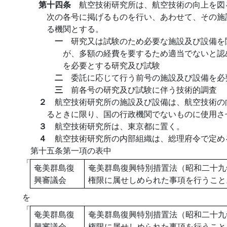
第十四条
航空技術研究所は、航空技術の向上を図
次の各号に掲げるものを行い、あわせて、その施
る機関とする。
一
研究又は試験のため必要な施設及び設備を
が、多額の経費を要するため適当でないと認
を必要とする研究及び試験
二
委託に応じて行う前号の施設及び設備を必
三
前各号の研究及び試験に伴う技術的調査
２
航空技術研究所の施設及び設備は、航空技術の
るときに限り、国の行政機関でないものに使用さ
３
航空技術研究所は、東京都に置く。
４
航空技術研究所の内部組織は、総理府令で定め
第十五条第一項の表中
「
奄美群島復
奄美群島復興特別措置法（昭和二十九
興審議会
権限に属せしめられた事項を行うこと
を
「
奄美群島復
奄美群島復興特別措置法（昭和二十九
興審議会
権限に属せしめられた事項を行うこと