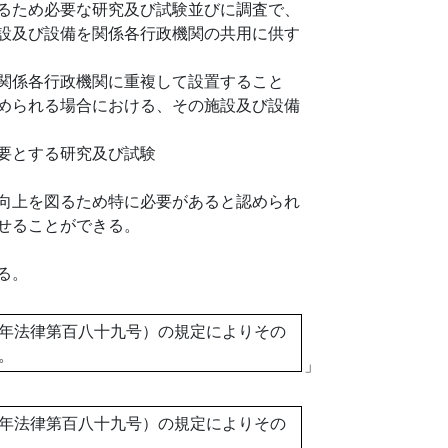
るため必要な研究及び試験並びに調査で、
設及び設備を関係各行政機関の共用に供す
関係各行政機関に重複して設置すること
められる場合における、その施設及び設備
要とする研究及び試験
向上を図るため特に必要があると認められ
せることができる。
る。
年法律第百八十九号）の規定によりその
。
」
年法律第百八十九号）の規定によりその
。