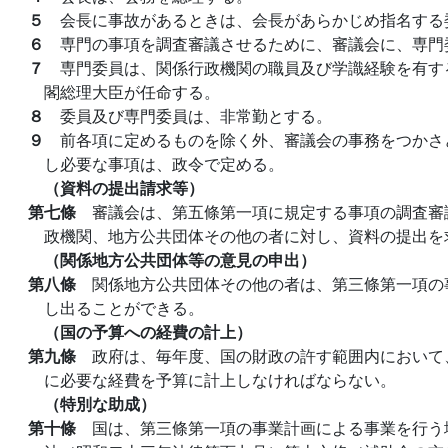
５
会長に事故があるときは、会長があらかじめ指名する
６
専門の事項を調査審議させるために、審議会に、専門
７
専門委員は、関係行政機関の職員及び学識経験を有す
閣総理大臣が任命する。
８
委員及び専門委員は、非常勤とする。
９
前各項に定めるものを除く外、審議会の事務をつかさ
し必要な事項は、政令で定める。
（資料の提出請求等）
第七條
審議会は、第五條第一項に規定する事項の調査審
政機関、地方公共団体その他の者に対し、資料の提出を
（関係地方公共団体等の意見の申出）
第八條
関係地方公共団体その他の者は、第三條第一項の
し出ることができる。
（国の予算への経費の計上）
第九條
政府は、毎年度、国の財政の許す範囲内において
に必要な経費を予算に計上しなければならない。
（特別な助成）
第十條
国は、第三條第一項の事業計画による事業を行う