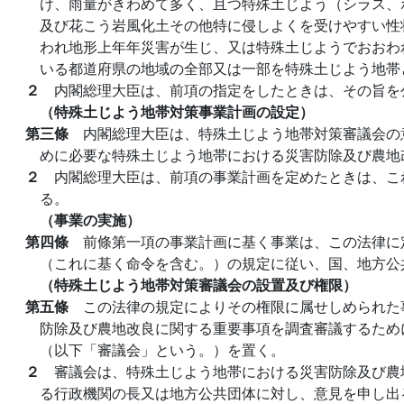
け、雨量がきわめて多く、且つ特殊土じよう（シラス、
及び花こう岩風化土その他特に侵しよくを受けやすい性
われ地形上年年災害が生じ、又は特殊土じようでおおわ
いる都道府県の地域の全部又は一部を特殊土じよう地帯
２
内閣総理大臣は、前項の指定をしたときは、その旨を
（特殊土じよう地帯対策事業計画の設定）
第三條
内閣総理大臣は、特殊土じよう地帯対策審議会の
めに必要な特殊土じよう地帯における災害防除及び農地
２
内閣総理大臣は、前項の事業計画を定めたときは、こ
る。
（事業の実施）
第四條
前條第一項の事業計画に基く事業は、この法律に
（これに基く命令を含む。）の規定に従い、国、地方公
（特殊土じよう地帯対策審議会の設置及び権限）
第五條
この法律の規定によりその権限に属せしめられた
防除及び農地改良に関する重要事項を調査審議するため
（以下「審議会」という。）を置く。
２
審議会は、特殊土じよう地帯における災害防除及び農
る行政機関の長又は地方公共団体に対し、意見を申し出