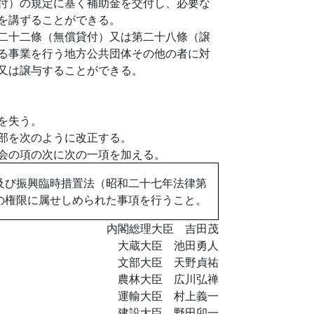
付）の規定に基く補助金を交付し、必要な
を講ずることができる。
二十二條（無償貸付）又は第二十八條（譲
る事業を行う地方公共団体その他の者に対
又は譲与することができる。
を失う。
部を次のように改正する。
会の項の次に次の一項を加える。
及び振興臨時措置法（昭和二十七年法律第
の権限に属せしめられた事項を行うこと。
内閣総理大臣 吉田茂
大蔵大臣 池田勇人
文部大臣 天野貞祐
農林大臣 広川弘禅
運輸大臣 村上義一
建設大臣 野田卯一