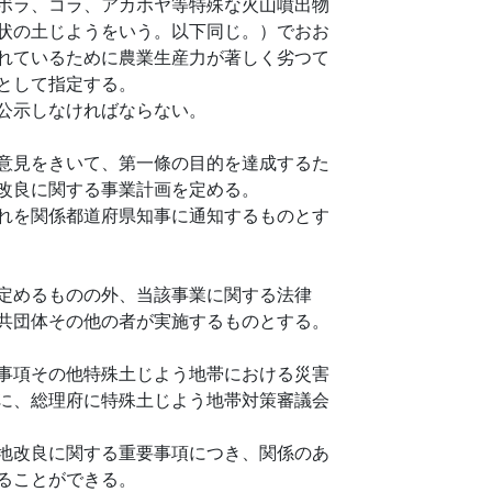
ボラ、コラ、アカホヤ等特殊な火山噴出物
状の土じようをいう。以下同じ。）でおお
れているために農業生産力が著しく劣つて
として指定する。
公示しなければならない。
意見をきいて、第一條の目的を達成するた
改良に関する事業計画を定める。
れを関係都道府県知事に通知するものとす
定めるものの外、当該事業に関する法律
共団体その他の者が実施するものとする。
事項その他特殊土じよう地帯における災害
に、総理府に特殊土じよう地帯対策審議会
地改良に関する重要事項につき、関係のあ
ることができる。