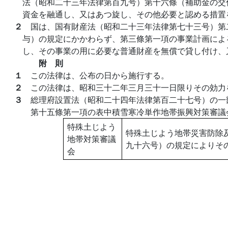
法（昭和二十三年法律第百九号）第十六條（補助金の交
資金を融通し、又はあつ旋し、その他必要と認める措置
２
国は、国有財産法（昭和二十三年法律第七十三号）第
与）の規定にかかわらず、第三條第一項の事業計画によ
し、その事業の用に必要な普通財産を無償で貸し付け、
附 則
１
この法律は、公布の日から施行する。
２
この法律は、昭和三十二年三月三十一日限りその効力
３
総理府設置法（昭和二十四年法律第百二十七号）の一
第十五條第一項の表中積雪寒冷単作地帯振興対策審議
特殊土じよう
特殊土じよう地帯災害防除
地帯対策審議
九十六号）の規定によりそ
会