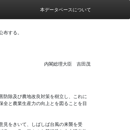
本データベースについて
公布する。
内閣総理大臣 吉田茂
害防除及び農地改良対策を樹立し、これに
保全と農業生産力の向上とを図ることを目
意見をきいて、しばしば台風の来襲を受