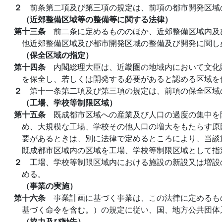
２
前条第二項及び第三項の規定は、前項の都市開発区域
（近郊整備区域等の整備等に関する法律）
第十三条
前二条に定めるもののほか、近郊整備区域内及
他近郊整備区域及び都市開発区域の整備及び開発に関し
（保全区域の指定）
第十四条
内閣総理大臣は、近畿圏の地域内において文化
を保全し、若しくは開発する必要があると認める区域を
２
第十一条第二項及び第三項の規定は、前項の保全区域
（工場、学校等制限区域）
第十五条
既成都市区域への産業及び人口の過度の集中を
め、大規模な工場、学校その他人口の増大をもたらす原
要があるときは、別に法律で定めるところにより、当談
既成都市区域内の区域を工場、学校等制限区域として指
２
工場、学校等制限区域内における施設の新設又は増設
める。
（事業の実施）
第十六条
事業計画に基づく事業は、この法律に定めるも
基づく命令を含む。）の規定に従い、国、地方公共団体
（協力及び勧告）