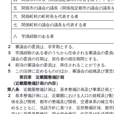
五 関係市の議会の議長（関係指定都市の議会の議長
六 関係町村の町村長を代表する者
七 関係町村の議会の議長を代表する者
八 学識経験のある者
２
審議会の委員は、非常勤とする。
３
学識経験のある者のうちから任命される審議会の委員
議会の委員の任期は、前任者の残任期間とする。
４
前項の審議会の委員は、再任されることができる。
５
この法律に定めるもののほか、審議会の組織及び運営
第四章 近畿圏整備計画
（近畿圏整備計画の内容）
第八条
近畿圏整備計画は、基本整備計画及び事業計画と
２
基本整備計画には、近畿圏における人口の規模及び配
保全及び開発、都市の整備及び開発、交通体系の確立等
めるとともに、当該方針に基づき、近郊整備区域、都市
並びに産業基盤施設、国土保全施設、住宅及び生活環境