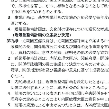
で、広域性を有し、かつ、根幹となるべきものとして政
する計画を定めるものとする。
３
事業計画は、基本整備計画の実施のため必要な毎年度
画とする。
４
近畿圏整備計画は、文化財の保存について適切な考慮
（近畿圏整備計画の立案及び決定）
第九条
近畿圏整備長官は、近畿圏整備計画を立案するに
政機関の長、関係地方公共団体及び関係のある事業を営
し、資料の提出、意見の開陳、説明その他の必要な協力
２
近畿圏整備計画は、内閣総理大臣が、関係府県、関係
に、関係行政機関の長に協議して決定するものとする。
府県、関係指定都市及び審議会の意見に基づく必要な措
らない。
３
内閣総理大臣は、近畿圏整備計画を決定したときは、
団体に送付するとともに、総理府令の定めるところによ
４
前項の規定により公表された事項に関し利害関係を有
理府令の定めるところにより内閣総理大臣に意見を申し
５
前項の規定による申出があつたときは、内閣総理大臣