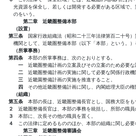
光資源を保全し、若しくは開発する必要がある区域で、
のをいう。
第二章 近畿圏整備本部
（設置）
第三条
国家行政組織法（昭和二十三年法律第百二十号）
機関として、近畿圏整備本部（以下「本部」という。）
（所掌事務）
第四条
本部の所掌事務は、次のとおりとする。
一
近畿圏整備計画の立案及びその立案のため必要な
二
近畿圏整備計画の実施に関して必要な関係行政機
三
近畿園整備計画の実施を推進すること。
四
その他近畿圏整備計画に関し、内閣総理大臣の権
（組織）
第五条
本部の長は、近畿圏整備長官とし、国務大臣をも
２
近畿圏整備長官は、本部の事務を統括し、所部の職員
３
本部に、次長その他の職員を置く。
４
この法律に定めるもののほか、本部の組織に関し必要
第三章 近畿圏整備審議会