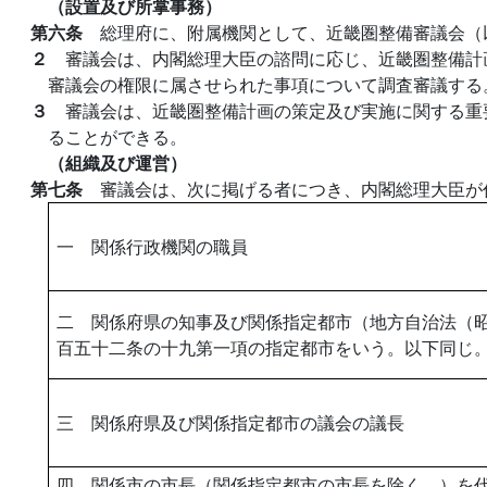
（設置及び所掌事務）
第六条
総理府に、附属機関として、近畿圏整備審議会（
２
審議会は、内閣総理大臣の諮問に応じ、近畿圏整備計
審議会の権限に属させられた事項について調査審議する
３
審議会は、近畿圏整備計画の策定及び実施に関する重
ることができる。
（組織及び運営）
第七条
審議会は、次に掲げる者につき、内閣総理大臣が
一 関係行政機関の職員
二 関係府県の知事及び関係指定都市（地方自治法（
百五十二条の十九第一項の指定都市をいう。以下同じ
三 関係府県及び関係指定都市の議会の議長
四 関係市の市長（関係指定都市の市長を除く。）を