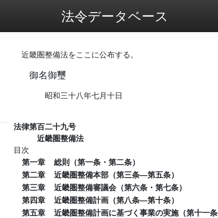
法令データベース
近畿圏整備法をここに公布する。
御名御璽
昭和三十八年七月十日
法律第百二十九号
近畿圏整備法
目次
第一章
総則（第一条・第二条）
第二章
近畿圏整備本部（第三条―第五条）
第三章
近畿圏整備審議会（第六条・第七条）
第四章
近畿圏整備計画（第八条―第十条）
第五章
近畿圏整備計画に基づく事業の実施（第十一条