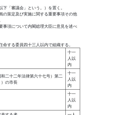
以下「審議会」という。）を置く。
画の策定及び実施に関する重要事項その他
。
要事項について内閣総理大臣に意見を述べ
任命する委員四十三人以内で組織する。
十一
人以
内
十一
昭和二十二年法律第六十七号）第二
人以
。）の市長
内
十一
人以
内
代表する者
一人