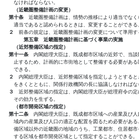
なければならない。
（近畿圏整備計画の変更）
第十条
近畿圏整備計画は、情勢の推移により適当でなく
適当であると認められるときは、変更することができる
２
前条の規定は、近畿圏整備計画の変更について準用す
第五章 近畿圏整備計画に基づく事業の実施
（近郊整備区域の指定）
第十一条
内閣総理大臣は、既成都市区域の近郊で、当談
止するため、計画的に市街地として整備する必要がある
できる。
２
内閣総理大臣は、近郊整備区域を指定しようとすると
をきくとともに、関係行政機関の長に協議しなければな
３
近郊整備区域の指定は、内閣総理大臣が総理府令の定
その効力を生ずる。
（都市開発区域の指定）
第十二条
内閣総理大臣は、既成都市区域への産業及び人
域内の産業及び人口の適正な配置を図るため必要がある
備区域以外の近畿圏の地域のうち、工業都市、住居都市
する区域を都市開発区域として指定することができる。