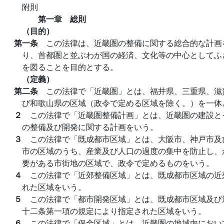
附則
第一章 総則
（目的）
第一条
この法律は、近畿圏の整備に関する総合的な計画
り、首都圏と並ぶわが国の経済、文化等の中心としてふ
を図ることを目的とする。
（定義）
第二条
この法律で「近畿圏」とは、福井県、三重県、滋
び和歌山県の区域（政令で定める区域を除く。）を一体
２
この法律で「近畿圏整備計画」とは、近畿圏の建設と
の整備及び開発に関する計画をいう。
３
この法律で「既成都市区域」とは、大阪市、神戸市及
市の区域のうち、産業及び人口の過度の集中を防止し、
要がある市街地の区域で、政令で定めるものをいう。
４
この法律で「近郊整備区域」とは、既成都市区域の近
れた区域をいう。
５
この法律で「都市開発区域」とは、既成都市区域及び
十二条第一項の規定により指定された区域をいう。
６
この法律で「保全区域」とは、近畿圏の地域内におい