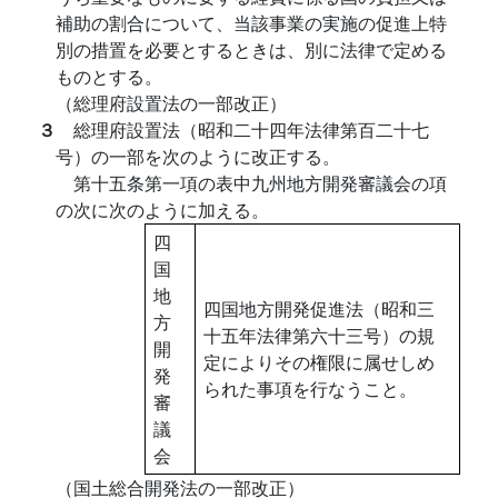
補助の割合について、当該事業の実施の促進上特
別の措置を必要とするときは、別に法律で定める
ものとする。
（総理府設置法の一部改正）
３
総理府設置法（昭和二十四年法律第百二十七
号）の一部を次のように改正する。
第十五条第一項の表中九州地方開発審議会の項
の次に次のように加える。
四
国
地
四国地方開発促進法（昭和三
方
十五年法律第六十三号）の規
開
定によりその権限に属せしめ
発
られた事項を行なうこと。
審
議
会
（国土総合開発法の一部改正）