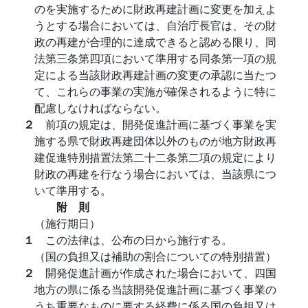
のを実施するために財政再建計画に変更を加えよ
うとする場合においては、自治庁長官は、その財
政の再建が合理的に達成できると認める限り、同
法第三条第四項において準用する同条第一項の規
定による当該財政再建計画の変更の承認に当たつ
て、これらの事業の実施が確保されるように特に
配慮しなければならない。
２
前項の規定は、開発促進計画に基づく事業を実
施する県で財政再建団体以外のものが地方財政再
建促進特別措置法第二十二条第二項の規定により
財政の再建を行なう場合においては、当該県につ
いて準用する。
附 則
（施行期日）
１
この法律は、公布の日から施行する。
（国の負担又は補助の割合についての特別措置）
２
開発促進計画が作成された場合において、四国
地方の県に係る当該開発促進計画に基づく事業の
うち重要なものに要する経費に係る国の負担又は