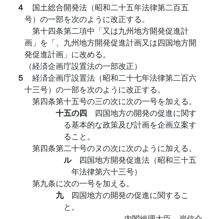
４
国土総合開発法（昭和二十五年法律第二百五
号）の一部を次のように改正する。
第十四条第二項中「又は九州地方開発促進計
画」を「、九州地方開発促進計画又は四国地方開
発促進計画」に改める。
（経済企画庁設置法の一部改正）
５
経済企画庁設置法（昭和二十七年法律第二百六
十三号）の一部を次のように改正する。
第四条第十五号の三の次に次の一号を加える。
十五の四
四国地方の開発の促進に関す
る基本的な政策及び計画を企画立案す
ること。
第四条第二十号のヌの次に次のように加える。
ル
四国地方開発促進法（昭和三十五
年法律第六十三号）
第九条に次の一号を加える。
九
四国地方の開発の促進に関するこ
と。
内閣総理大臣 岸信介