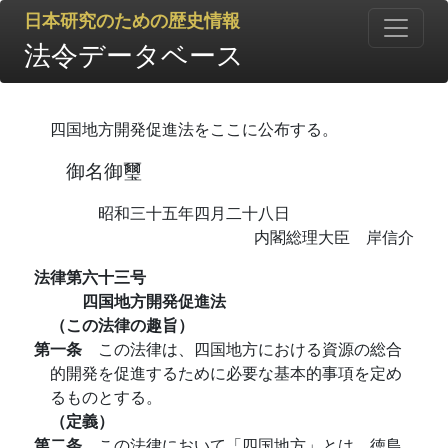
日本研究のための歴史情報
法令データベース
四国地方開発促進法をここに公布する。
御名御璽
昭和三十五年四月二十八日
内閣総理大臣 岸信介
法律第六十三号
四国地方開発促進法
（この法律の趣旨）
第一条
この法律は、四国地方における資源の総合
的開発を促進するために必要な基本的事項を定め
るものとする。
（定義）
第二条
この法律において「四国地方」とは、徳島