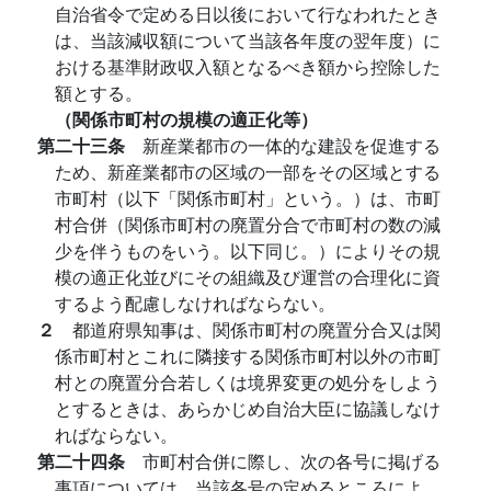
自治省令で定める日以後において行なわれたとき
は、当該減収額について当該各年度の翌年度）に
おける基準財政収入額となるべき額から控除した
額とする。
（関係市町村の規模の適正化等）
第二十三条
新産業都市の一体的な建設を促進する
ため、新産業都市の区域の一部をその区域とする
市町村（以下「関係市町村」という。）は、市町
村合併（関係市町村の廃置分合で市町村の数の減
少を伴うものをいう。以下同じ。）によりその規
模の適正化並びにその組織及び運営の合理化に資
するよう配慮しなければならない。
２
都道府県知事は、関係市町村の廃置分合又は関
係市町村とこれに隣接する関係市町村以外の市町
村との廃置分合若しくは境界変更の処分をしよう
とするときは、あらかじめ自治大臣に協議しなけ
ればならない。
第二十四条
市町村合併に際し、次の各号に掲げる
事項については、当該各号の定めるところによ