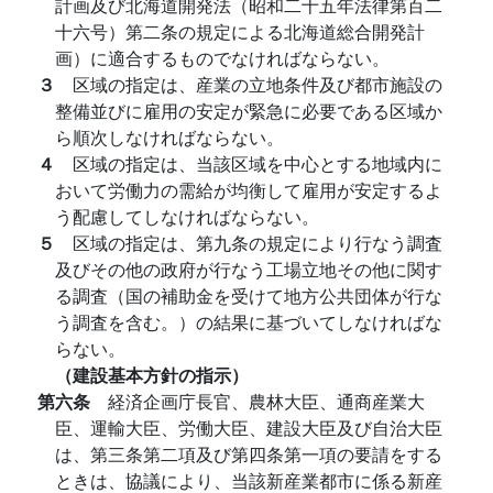
計画及び北海道開発法（昭和二十五年法律第百二
十六号）第二条の規定による北海道総合開発計
画）に適合するものでなければならない。
３
区域の指定は、産業の立地条件及び都市施設の
整備並びに雇用の安定が緊急に必要である区域か
ら順次しなければならない。
４
区域の指定は、当該区域を中心とする地域内に
おいて労働力の需給が均衡して雇用が安定するよ
う配慮してしなければならない。
５
区域の指定は、第九条の規定により行なう調査
及びその他の政府が行なう工場立地その他に関す
る調査（国の補助金を受けて地方公共団体が行な
う調査を含む。）の結果に基づいてしなければな
らない。
（建設基本方針の指示）
第六条
経済企画庁長官、農林大臣、通商産業大
臣、運輸大臣、労働大臣、建設大臣及び自治大臣
は、第三条第二項及び第四条第一項の要請をする
ときは、協議により、当該新産業都市に係る新産