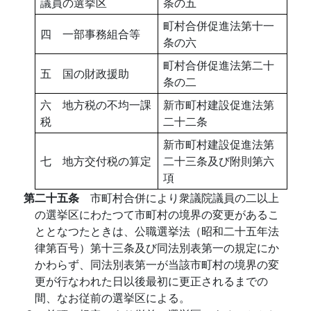
議員の選挙区
条の五
町村合併促進法第十一
四 一部事務組合等
条の六
町村合併促進法第二十
五 国の財政援助
条の二
六 地方税の不均一課
新市町村建設促進法第
税
二十二条
新市町村建設促進法第
七 地方交付税の算定
二十三条及び附則第六
項
第二十五条
市町村合併により衆議院議員の二以上
の選挙区にわたつて市町村の境界の変更があるこ
ととなつたときは、公職選挙法（昭和二十五年法
律第百号）第十三条及び同法別表第一の規定にか
かわらず、同法別表第一が当該市町村の境界の変
更が行なわれた日以後最初に更正されるまでの
間、なお従前の選挙区による。