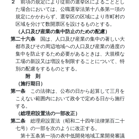
２
前項の規定により従前の選挙区によることとし
た場合においては、公職選挙法第十八条第一項の
規定にかかわらず、選挙区の区域により市町村の
区域を分けて数開票区を設けるものとする。
（人口及び産業の集中防止のための配慮）
第二十六条
国は、人口及び産業の集中の著しい大
都市及びその周辺地域への人口及び産業の過度の
集中を防止するため必要があるときは、大規模な
工場の新設又は増設を制限することについて、特
別の配慮をするものとする。
附 則
（施行期日）
第一条
この法律は、公布の日から起算して三月を
こえない範囲内において政令で定める日から施行
する。
（総理府設置法の一部改正）
第二条
総理府設置法（昭和二十四年法律第百二十
七号）の一部を次のように改正する。
第十五条第一項の表中低開発地域工業開発審議