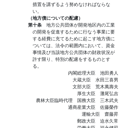
措置を講ずるよう努めなければならな
い。
（地方債についての配慮）
第十条
地方公共団体が開発地区内の工業
の開発を促進するために行なう事業に要
する経費に充てるために起こす地方債に
ついては、法令の範囲内において、資金
事情及び当該地方公共団体の財政状況が
許す限り、特別の配慮をするものとす
る。
内閣総理大臣 池田勇人
大蔵大臣 水田三喜男
文部大臣 荒木萬壽夫
厚生大臣 灘尾弘吉
農林大臣臨時代理 国務大臣 三木武夫
通商産業大臣 佐藤榮作
運輸大臣 齋藤昇
郵政大臣 迫水久常
労働大臣 福永健司