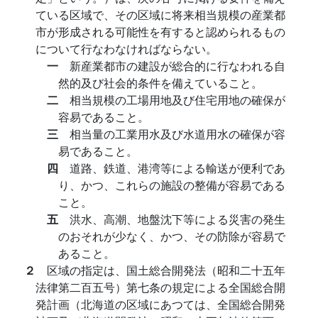
ている区域で、その区域に将来相当規模の産業都
市が形成される可能性を有すると認められるもの
について行なわなければならない。
一
新産業都市の建設が総合的に行なわれる自
然的及び社会的条件を備えていること。
二
相当規模の工場用地及び住宅用地の確保が
容易であること。
三
相当量の工業用水及び水道用水の確保が容
易であること。
四
道路、鉄道、港湾等による輸送が便利であ
り、かつ、これらの施設の整備が容易である
こと。
五
洪水、高潮、地盤沈下等による災害の発生
のおそれが少なく、かつ、その防除が容易で
あること。
２
区域の指定は、国土総合開発法（昭和二十五年
法律第二百五号）第七条の規定による全国総合開
発計画（北海道の区域にあつては、全国総合開発