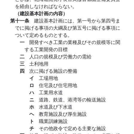
を経由しなければならない。
（建設基本計画の内容）
第十一条
建設基本計画には、第一号から第四号ま
でに掲げる事項の大綱及び第五号に掲げる事項に
ついて定めるものとする。
一
開発すべき工業の業種及びその規模等に関
する工業開発の目標
二
人口の規模及び労働力の需給
三
土利地用
四
次に掲げる施設の整備
イ
工場用地
ロ
住宅及び住宅用地
ハ
工業用水道
ニ
道路、鉄道、港湾等の輸送施設
ホ
水道及び下水道
ヘ
教育施設及び厚生施設
ト
職業訓練施設
チ
その他政令で定める主要な施設