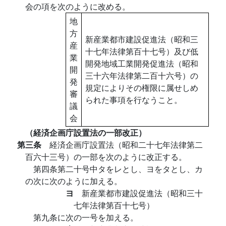
会の項を次のように改める。
地
方
新産業都市建設促進法（昭和三
産
十七年法律第百十七号）及び低
業
開発地域工業開発促進法（昭和
開
三十六年法律第二百十六号）の
発
規定によりその権限に属せしめ
審
られた事項を行なうこと。
議
会
（経済企画庁設置法の一部改正）
第三条
経済企画庁設置法（昭和二十七年法律第二
百六十三号）の一部を次のように改正する。
第四条第二十号中タをレとし、ヨをタとし、カ
の次に次のように加える。
ヨ
新産業都市建設促進法（昭和三十
七年法律第百十七号）
第九条に次の一号を加える。