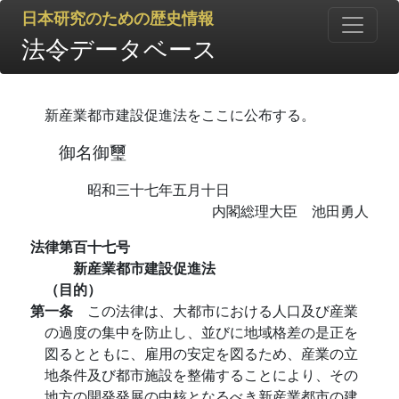
日本研究のための歴史情報
法令データベース
新産業都市建設促進法をここに公布する。
御名御璽
昭和三十七年五月十日
内閣総理大臣 池田勇人
法律第百十七号
新産業都市建設促進法
（目的）
第一条
この法律は、大都市における人口及び産業
の過度の集中を防止し、並びに地域格差の是正を
図るとともに、雇用の安定を図るため、産業の立
地条件及び都市施設を整備することにより、その
地方の開発発展の中核となるべき新産業都市の建