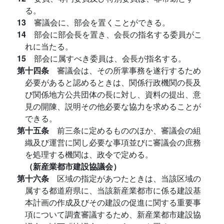
る。
13
審議会に、部会を置くことができる。
14
部会に部会長を置き、会長の指名する委員がこ
れに当たる。
15
部会に属すべき委員は、会長が指名する。
第十四条
審議会は、その所掌事務を遂行するため
必要があると認めるときは、関係行政機関の長及
び関係地方公共団体の長に対し、資料の提出、意
見の開陳、説明その他必要な協力を求めることが
できる。
第十五条
前三条に定めるもののほか、審議会の組
織及び運営に関し必要な事項並びに審議会の庶務
を処理する機関は、政令で定める。
（新産業都市建設協議会）
第十六条
区域の指定があつたときは、当該区域の
属する都道府県に、当該新産業都市に係る建設基
本計画の作成及びその建設の促進に関する重要事
項について調査審議するため、新産業都市建設協