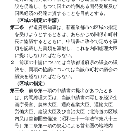
設を促進し、もつて国土の均衡ある開発発展及び
国民経済の発達に資することを目的とする。
（区域の指定の申請）
第二条
都道府県知事は、新産業都市の区域の指定
を受けようとするときは、あらかじめ関係市町村
長に協議するとともに、申請書に政令で定める事
項を記載した書類を添附し、これを内閣総理大臣
に提出しなければならない。
２
前項の申請については当該都道府県の議会の議
決を、同項の協議については当該市町村の議会の
議決を経なければならない。
（区域の指定）
第三条
前条第一項の申請書の提出があつたとき
は、内閣総理大臣は、当該申請書の写しを経済企
画庁長官、農林大臣、通商産業大臣、運輸大臣、
労働大臣、建設大臣及び自治大臣（北海道の区域
内又は首都圏整備法（昭和三十一年法律第八十三
号）第二条第一項の規定による首都圏の地域内