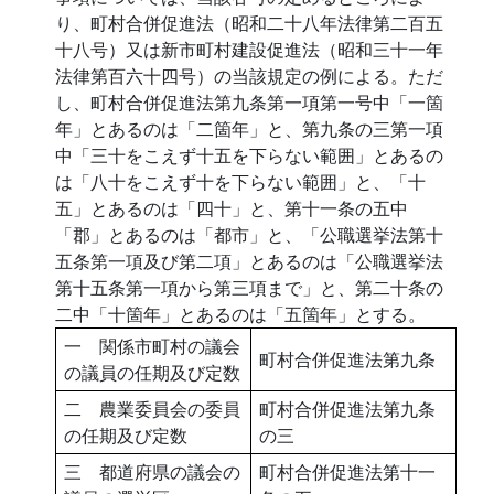
り、町村合併促進法（昭和二十八年法律第二百五
十八号）又は新市町村建設促進法（昭和三十一年
法律第百六十四号）の当該規定の例による。ただ
し、町村合併促進法第九条第一項第一号中「一箇
年」とあるのは「二箇年」と、第九条の三第一項
中「三十をこえず十五を下らない範囲」とあるの
は「八十をこえず十を下らない範囲」と、「十
五」とあるのは「四十」と、第十一条の五中
「郡」とあるのは「都市」と、「公職選挙法第十
五条第一項及び第二項」とあるのは「公職選挙法
第十五条第一項から第三項まで」と、第二十条の
二中「十箇年」とあるのは「五箇年」とする。
一 関係市町村の議会
町村合併促進法第九条
の議員の任期及び定数
二 農業委員会の委員
町村合併促進法第九条
の任期及び定数
の三
三 都道府県の議会の
町村合併促進法第十一