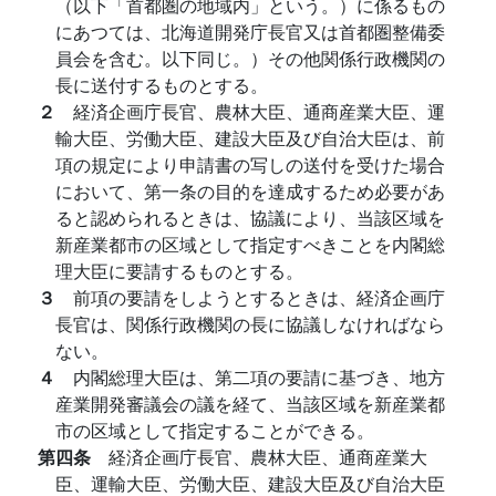
（以下「首都圏の地域内」という。）に係るもの
にあつては、北海道開発庁長官又は首都圏整備委
員会を含む。以下同じ。）その他関係行政機関の
長に送付するものとする。
２
経済企画庁長官、農林大臣、通商産業大臣、運
輸大臣、労働大臣、建設大臣及び自治大臣は、前
項の規定により申請書の写しの送付を受けた場合
において、第一条の目的を達成するため必要があ
ると認められるときは、協議により、当該区域を
新産業都市の区域として指定すべきことを内閣総
理大臣に要請するものとする。
３
前項の要請をしようとするときは、経済企画庁
長官は、関係行政機関の長に協議しなければなら
ない。
４
内閣総理大臣は、第二項の要請に基づき、地方
産業開発審議会の議を経て、当該区域を新産業都
市の区域として指定することができる。
第四条
経済企画庁長官、農林大臣、通商産業大
臣、運輸大臣、労働大臣、建設大臣及び自治大臣