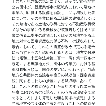
十六号）第六条の規定により、政令で定める地方
公共団体が、新産業都市の区域内において製造の
事業の用に供する設備を新設し、又は増設した者
について、その事業に係る工場用の建物若しくは
その敷地である土地の取得に対する不動産取得税
又はその事業に係る機械及び装置若しくはその事
業に係る工場用の建物若しくはその敷地である土
地に対する固定資産税に係る不均一の課税をした
場合において、これらの措置が政令で定める場合
に該当するものと認められるときは、地方交付税
法（昭和二十五年法律第二百十一号）第十四条の
規定による当該地方公共団体の各年度における基
準財政収入額は、同条の規定にかかわらず、当該
地方公共団体の当該各年度分の減収額（固定資産
税に関するこれらの措置による減収額にあつて
は、これらの措置がなされた最初の年度以降三箇
年度におけるものに限る。）のうち自治省令で定
めるところにより算定した額を同条の規定による
当該地方公共団体の当該各年度（これらの措置が