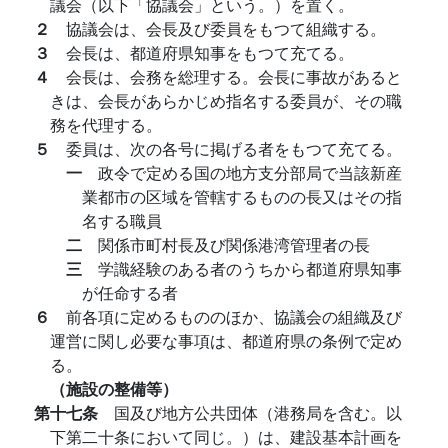
議会（以下「協議会」という。）を置く。
２
協議会は、会長及び委員をもつて組織する。
３
会長は、都道府県知事をもつて充てる。
４
会長は、会務を総理する。会長に事故があると
きは、会長があらかじめ指名する委員が、その職
務を代理する。
５
委員は、次の各号に掲げる者をもつて充てる。
一
政令で定める国の地方支分部局で当該新産
業都市の区域を管轄するものの長又はその指
名する職員
二
関係市町村長及び関係港湾管理者の長
三
学識経験のある者のうちから都道府県知事
が任命する者
６
前各項に定めるもののほか、協議会の組織及び
運営に関し必要な事項は、都道府県の条例で定め
る。
（施設の整備等）
第十七条
国及び地方公共団体（港務局を含む。以
下第二十条において同じ。）は、建設基本計画を