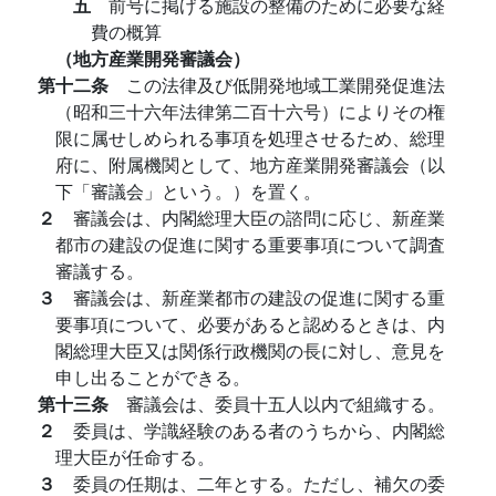
五
前号に掲げる施設の整備のために必要な経
費の概算
（地方産業開発審議会）
第十二条
この法律及び低開発地域工業開発促進法
（昭和三十六年法律第二百十六号）によりその権
限に属せしめられる事項を処理させるため、総理
府に、附属機関として、地方産業開発審議会（以
下「審議会」という。）を置く。
２
審議会は、内閣総理大臣の諮問に応じ、新産業
都市の建設の促進に関する重要事項について調査
審議する。
３
審議会は、新産業都市の建設の促進に関する重
要事項について、必要があると認めるときは、内
閣総理大臣又は関係行政機関の長に対し、意見を
申し出ることができる。
第十三条
審議会は、委員十五人以内で組織する。
２
委員は、学識経験のある者のうちから、内閣総
理大臣が任命する。
３
委員の任期は、二年とする。ただし、補欠の委