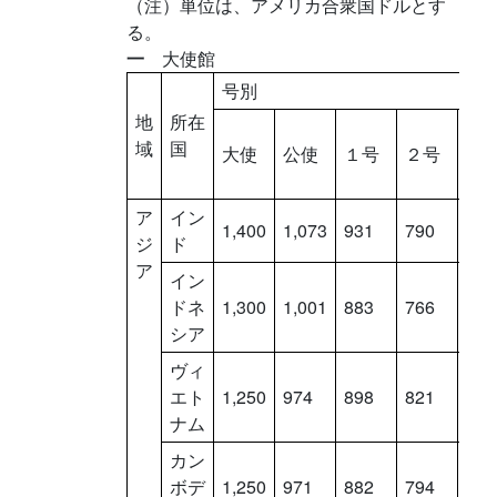
（注）単位は、アメリカ合衆国ドルとす
る。
一
大使館
号別
地
所在
３
域
国
大使
公使
１号
２号
号
ア
イン
1,400
1,073
931
790
648
ジ
ド
ア
イン
ドネ
1,300
1,001
883
766
648
シア
ヴィ
エト
1,250
974
898
821
744
ナム
カン
ボデ
1,250
971
882
794
706