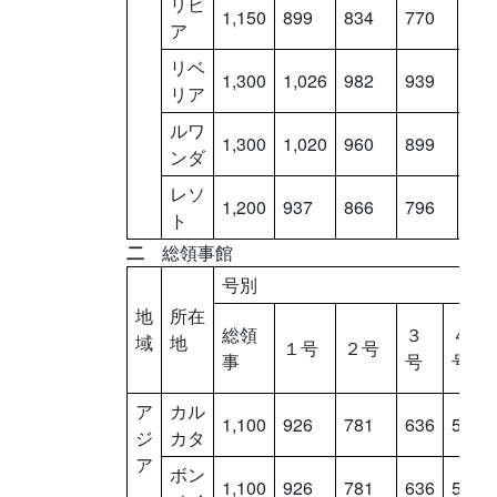
リビ
1,150
899
834
770
706
ア
リベ
1,300
1,026
982
939
896
リア
ルワ
1,300
1,020
960
899
839
ンダ
レソ
1,200
937
866
796
725
ト
二
総領事館
号別
地
所在
総領
３
４
域
地
１号
２号
事
号
号
ア
カル
1,100
926
781
636
538
ジ
カタ
ア
ボン
1,100
926
781
636
538