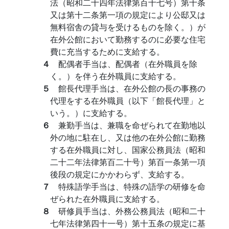
法（昭和二十四年法律第百十七号）第十条
又は第十二条第一項の規定により公邸又は
無料宿舎の貸与を受けるものを除く。）が
在外公館において勤務するのに必要な住宅
費に充当するために支給する。
４
配偶者手当は、配偶者（在外職員を除
く。）を伴う在外職員に支給する。
５
館長代理手当は、在外公館の長の事務の
代理をする在外職員（以下「館長代理」と
いう。）に支給する。
６
兼勤手当は、兼職を命ぜられて在勤地以
外の地に駐在し、又は他の在外公館に勤務
する在外職員に対し、国家公務員法（昭和
二十二年法律第百二十号）第百一条第一項
後段の規定にかかわらず、支給する。
７
特殊語学手当は、特殊の語学の研修を命
ぜられた在外職員に支給する。
８
研修員手当は、外務公務員法（昭和二十
七年法律第四十一号）第十五条の規定に基