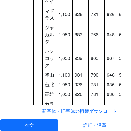
ベイ
マド
1,100
926
781
636
538
ラス
ジャ
カル
1,050
883
766
648
549
タ
バン
コッ
1,050
939
803
667
565
ク
釜山
1,100
931
790
648
549
台北
1,050
926
781
636
538
高雄
1,050
926
781
636
538
カラ
1,100
859
754
648
549
チ
新字体・旧字体の切替
ダウンロード
ダッ
1,100
898
821
744
629
本文
詳細・沿革
カ