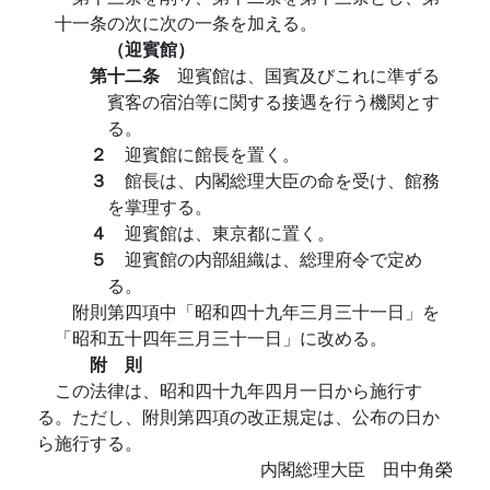
十一条の次に次の一条を加える。
（迎賓館）
第十二条
迎賓館は、国賓及びこれに準ずる
賓客の宿泊等に関する接遇を行う機関とす
る。
２
迎賓館に館長を置く。
３
館長は、内閣総理大臣の命を受け、館務
を掌理する。
４
迎賓館は、東京都に置く。
５
迎賓館の内部組織は、総理府令で定め
る。
附則第四項中「昭和四十九年三月三十一日」を
「昭和五十四年三月三十一日」に改める。
附 則
この法律は、昭和四十九年四月一日から施行す
る。ただし、附則第四項の改正規定は、公布の日か
ら施行する。
内閣総理大臣 田中角榮