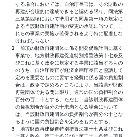
する場合においては、自治庁長官は、その財政の
再建が合理的に達成できると認める限り、同法第
三条第四項において準用する同条第一項の規定に
よる当該財政再建計画の変更の承認に当つて、こ
れらの事業の実施が確保されるよう特に配慮しな
ければならない。
２
前項の財政再建団体に係る開発促進計画に基く
事業で、地方財政再建促進特別措置法第十七条及
びこれに基く政令に規定する事業に該当するもの
のうち、自治庁長官が経済企画庁長官と協議して
定める重要なものに要する経費に係る国の負担割
合は、政令で定めるところにより、当該県が財政
再建団体である間に限り、通常の国の負担割合の
百分の百二十とする。ただし、当該財政再建団体
の負担割合が百分の十未満となる場合において
は、当該財政再建団体の負担割合が百分の十とな
るように国の負担割合を定めるものとする。
３
地方財政再建促進特別措置法第十七条及びこれ
に基く政令、第二十条並びに第二十一条第一項及