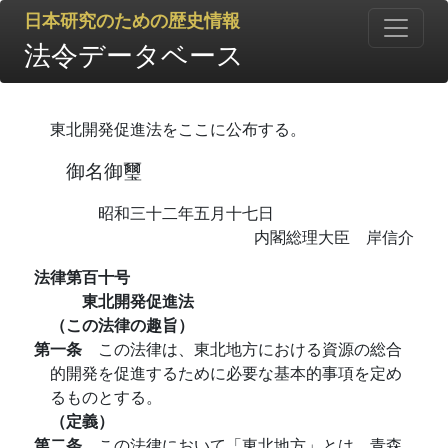
日本研究のための歴史情報
法令データベース
東北開発促進法をここに公布する。
御名御璽
昭和三十二年五月十七日
内閣総理大臣 岸信介
法律第百十号
東北開発促進法
（この法律の趣旨）
第一条
この法律は、東北地方における資源の総合
的開発を促進するために必要な基本的事項を定め
るものとする。
（定義）
第二条
この法律において「東北地方」とは、青森