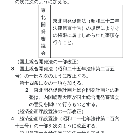
の次に次のように加える。
東
北
東北開発促進法（昭和三十二年
開
法律第百十号）の規定によりそ
発
の権限に属せしめられた事項を
審
行うこと。
議
会
（国土総合開発法の一部改正）
３
国土総合開発法（昭和二十五年法律第二百五
号）の一部を次のように改正する。
第十四条に次の一項を加える。
２
東北開発促進計画と総合開発計画との調
整は、内閣総理大臣が国土総合開発審議会
の意見を聞いて行うものとする。
（経済企画庁設置法の一部改正）
４
経済企画庁設置法（昭和二十七年法律第二百六
十三号）の一部を次のように改正する。
第四条第十五号の次に次の一号を加える。