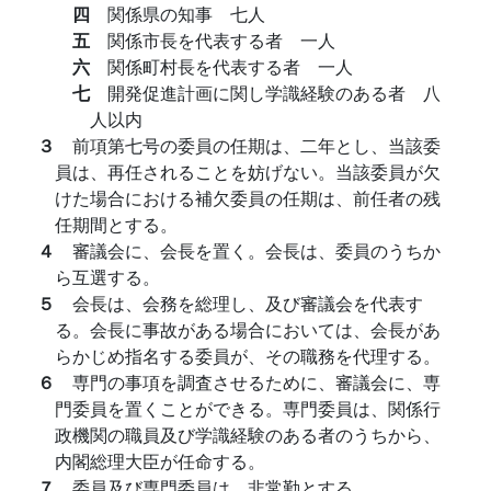
四
関係県の知事 七人
五
関係市長を代表する者 一人
六
関係町村長を代表する者 一人
七
開発促進計画に関し学識経験のある者 八
人以内
３
前項第七号の委員の任期は、二年とし、当該委
員は、再任されることを妨げない。当該委員が欠
けた場合における補欠委員の任期は、前任者の残
任期間とする。
４
審議会に、会長を置く。会長は、委員のうちか
ら互選する。
５
会長は、会務を総理し、及び審議会を代表す
る。会長に事故がある場合においては、会長があ
らかじめ指名する委員が、その職務を代理する。
６
専門の事項を調査させるために、審議会に、専
門委員を置くことができる。専門委員は、関係行
政機関の職員及び学識経験のある者のうちから、
内閣総理大臣が任命する。
７
委員及び専門委員は、非常勤とする。