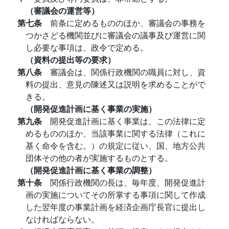
（審議会の運営等）
第七条
前条に定めるもののほか、審議会の事務を
つかさどる機関並びに審議会の議事及び運営に関
し必要な事項は、政令で定める。
（資料の提出等の要求）
第八条
審議会は、関係行政機関の職員に対し、資
料の提出、意見の陳述又は説明を求めることがで
きる。
（開発促進計画に基く事業の実施）
第九条
開発促進計画に基く事業は、この法律に定
めるもののほか、当該事業に関する法律（これに
基く命令を含む。）の規定に従い、国、地方公共
団体その他の者が実施するものとする。
（開発促進計画に基く事業の調整）
第十条
関係行政機関の長は、毎年度、開発促進計
画の実施についてその所掌する事項に関して作成
した翌年度の事業計画を経済企画庁長官に提出し
なければならない。