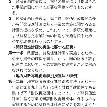
２
経済企画庁長官は、前項の規定により提出され
た事業計画について必要な調整を行うものとす
る。
３
経済企画庁長官は、毎年度、関係行政機関の長
から開発促進計画に基く事業の実施に関する資金
計画の提出を求め、これについて、前項の規定に
より調整した事業計画の円滑な実施を図るため、
必要な調整を行うものとする。
（開発促進計画の実施に要する経費）
第十一条
政府は、開発促進計画を実施するために
必要な資金の確保を図り、かつ、国の財政の許す
範囲内において、その実施を促進することに努め
なければならない。
（地方財政再建促進特別措置法の特例）
第十二条
地方財政再建促進特別措置法（昭和三十
年法律第百九十五号）に基く財政再建団体である
県（以下「財政再建団体」という。）が開発促進
計画に基く事業で当該財政再建団体に係るものを
実施するために財政再建計画に変更を加えようと